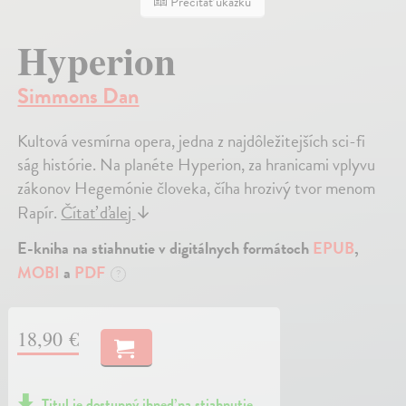
Prečítať ukážku
Hyperion
Simmons Dan
Kultová vesmírna opera, jedna z najdôležitejších sci-fi
ság histórie. Na planéte Hyperion, za hranicami vplyvu
zákonov Hegemónie človeka, číha hrozivý tvor menom
Rapír.
Čítať ďalej
↓
E-kniha na stiahnutie v digitálnych formátoch
EPUB
,
MOBI
a
PDF
?
18,90 €
Titul je dostupný ihneď na stiahnutie