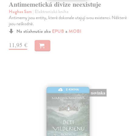
Antimemetická divize neexistuje
Hughes Sam
| Elektronická kniha
Antimemy jsou entity, které dokonale utajují svou existenci. Některé
jsou neškodné.
Na stiahnutie ako
EPUB
a
MOBI
11,95 €
E-KNIHA
novinka