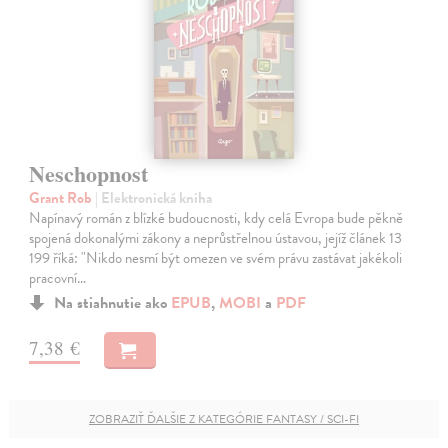
Neschopnost
Grant Rob
| Elektronická kniha
Napínavý román z blízké budoucnosti, kdy celá Evropa bude pěkně
spojená dokonalými zákony a neprůstřelnou ústavou, jejíž článek 13
199 říká: "Nikdo nesmí být omezen ve svém právu zastávat jakékoli
pracovní…
Na stiahnutie ako
EPUB
,
MOBI
a
PDF
7,38 €
ZOBRAZIŤ ĎALŠIE Z KATEGÓRIE FANTASY / SCI-FI