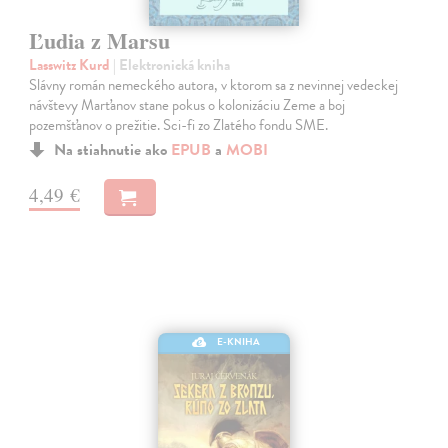
Ľudia z Marsu
Lasswitz Kurd
| Elektronická kniha
Slávny román nemeckého autora, v ktorom sa z nevinnej vedeckej
návštevy Marťanov stane pokus o kolonizáciu Zeme a boj
pozemšťanov o prežitie. Sci-fi zo Zlatého fondu SME.
Na stiahnutie ako
EPUB
a
MOBI
4,49 €
E-KNIHA