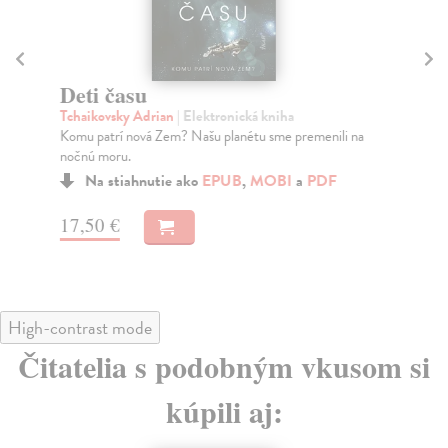
Deti času
A
Tchaikovsky Adrian
| Elektronická kniha
Se
Komu patrí nová Zem? Našu planétu sme premenili na
Die
nočnú moru.
naj
Na stiahnutie ako
EPUB
,
MOBI
a
PDF
17,50 €
25
High-contrast mode
Čitatelia s podobným vkusom si
kúpili aj: