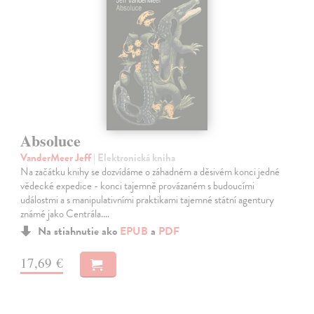
Absoluce
VanderMeer Jeff
| Elektronická kniha
Na začátku knihy se dozvídáme o záhadném a děsivém konci jedné
vědecké expedice - konci tajemně provázaném s budoucími
událostmi a s manipulativními praktikami tajemné státní agentury
známé jako Centrála.…
Na stiahnutie ako
EPUB
a
PDF
17,69 €