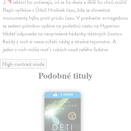
iektorí ho uctievajú, iní sa ho desia a ďalší ho chcú zničiť.
Rapír vyčkáva v Údolí Hrobiek času, kde sa zlovestné
monumenty hýbu proti prúdu času. V predvečer armagedonu
sa sedem pútnikov vydáva na poslednú cestu na Hyperion
hľadať odpovede na nevyriešené hádanky vlastných životov.
Každý z nich si nesie zúfalú nádej a strašné tajomstvo. A
jeden z nich môže mať v rukách osud celého ľudstva.
High-contrast mode
Podobné tituly
E-KNIHA