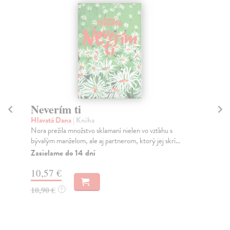
Neverím ti
D
Hlavatá Dana
| Kniha
Mc
Nora prežila množstvo sklamaní nielen vo vzťahu s
Slo
bývalým manželom, ale aj partnerom, ktorý jej skrí...
aj 
Zasielame do 14 dní
Na
10,57 €
17
10,90 €
17
?