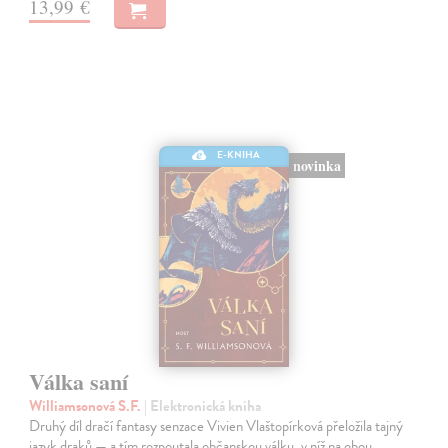
13,99 €
E-KNIHA
novinka
Válka saní
Williamsonová S.F.
| Elektronická kniha
Druhý díl dračí fantasy senzace Vivien Vlaštopírková přeložila tajný
jazyk draků — a tím rozpoutala občanskou válku, v níž na obou