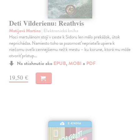
Deti Vilderienu: Reathvis
Matijová Martina
| Elektronická kniha
Hoci martulánom stojí v ceste k Sidoru len málo prekážok, útok
neprichádza. Namiesto toho sa pozornosť nepriateľa upiera k
niečomu oveľa cennejšiemu než k mestu – ku korune, ktorá mu môže
otvoriť prístup…
Na stiahnutie ako
EPUB
,
MOBI
a
PDF
19,50 €
E-KNIHA