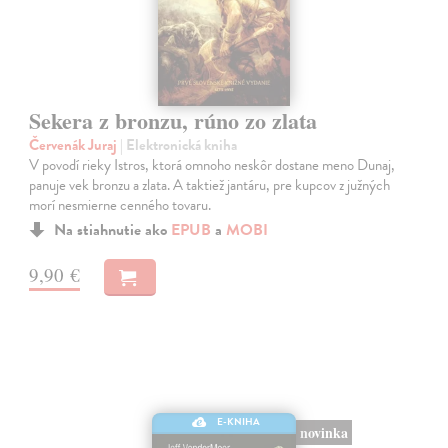
Sekera z bronzu, rúno zo zlata
Červenák Juraj
| Elektronická kniha
V povodí rieky Istros, ktorá omnoho neskôr dostane meno Dunaj,
panuje vek bronzu a zlata. A taktiež jantáru, pre kupcov z južných
morí nesmierne cenného tovaru.
Na stiahnutie ako
EPUB
a
MOBI
9,90 €
E-KNIHA
novinka