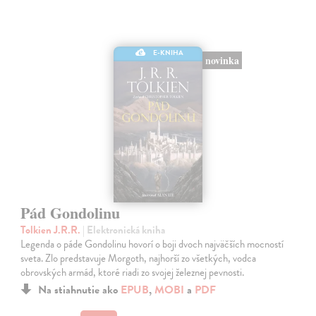
E-KNIHA
novinka
Pád Gondolinu
Tolkien J.R.R.
| Elektronická kniha
Legenda o páde Gondolinu hovorí o boji dvoch najväčších mocností
sveta. Zlo predstavuje Morgoth, najhorší zo všetkých, vodca
obrovských armád, ktoré riadi zo svojej železnej pevnosti.
Na stiahnutie ako
EPUB
,
MOBI
a
PDF