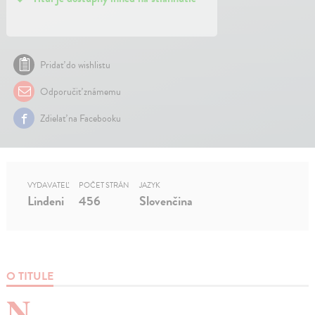
Pridať do wishlistu
Odporučiť známemu
Zdielať na Facebooku
VYDAVATEĽ
POČET STRÁN
JAZYK
Lindeni
456
Slovenčina
O TITULE
N