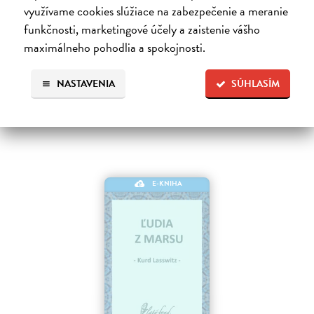
Základné dielo kyberpunku, klasika sci-fi a jedna z najsilnejších vízií
využívame cookies slúžiace na zabezpečenie a meranie
budúcnosti Matrix je svet vo svete, globálny konsenzus, prelud,
funkčnosti, marketingové účely a zaistenie vášho
vyjadrenie každého jedného dátového bajtu v kyberpriestore. Henry…
maximálneho pohodlia a spokojnosti.
Na stiahnutie ako
EPUB
,
MOBI
a
PDF
9,79 €
NASTAVENIA
SÚHLASÍM
E-KNIHA