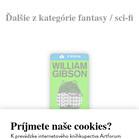
Ďalšie z kategórie fantasy / sci-fi
E-KNIHA
Príjmete naše cookies?
Neuromant
Gibson William
| Elektronická kniha
K prevádzke internetového kníhkupectva Artforum