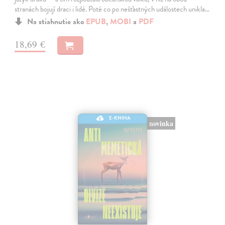
stranách bojují draci i lidé. Poté co po nešťastných událostech unikla…
Na stiahnutie ako
EPUB
,
MOBI
a
PDF
18,69 €
E-KNIHA
novinka