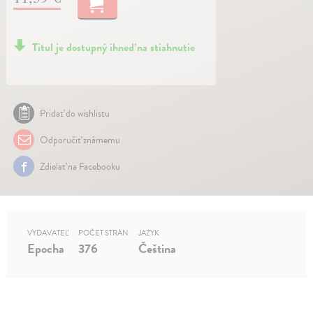
Titul je dostupný ihneď na stiahnutie
Pridať do wishlistu
Odporučiť známemu
Zdielať na Facebooku
VYDAVATEĽ
POČET STRÁN
JAZYK
Epocha
376
Čeština