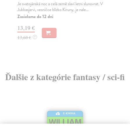
Je svatojánská noc a celá země slaví letni slunovrat. V
Svě
Jukkasjarvi, vesničce blízko Kiruny, je nale...
a n
Zasielame do 12 dní
Na
13,19 €
16
13,60 €
17
?
Ďalšie z kategórie fantasy / sci-fi
E-KNIHA