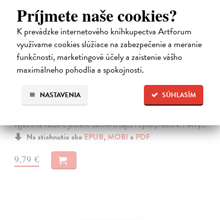
Príjmete naše cookies?
K prevádzke internetového kníhkupectva Artforum
využívame cookies slúžiace na zabezpečenie a meranie
funkčnosti, marketingové účely a zaistenie vášho
maximálneho pohodlia a spokojnosti.
Neuromant
NASTAVENIA
SÚHLASÍM
Gibson William
| Elektronická kniha
Základné dielo kyberpunku, klasika sci-fi a jedna z najsilnejších vízií
budúcnosti Matrix je svet vo svete, globálny konsenzus, prelud,
vyjadrenie každého jedného dátového bajtu v kyberpriestore. Henry…
Na stiahnutie ako
EPUB
,
MOBI
a
PDF
9,79 €