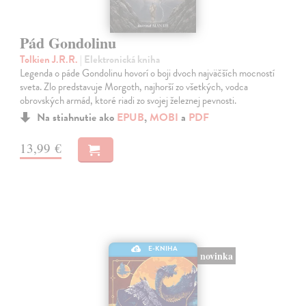
Pád Gondolinu
Tolkien J.R.R.
| Elektronická kniha
Legenda o páde Gondolinu hovorí o boji dvoch najväčších mocností
sveta. Zlo predstavuje Morgoth, najhorší zo všetkých, vodca
obrovských armád, ktoré riadi zo svojej železnej pevnosti.
Na stiahnutie ako
EPUB
,
MOBI
a
PDF
13,99 €
E-KNIHA
novinka