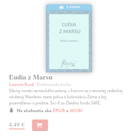
E-KNIHA
Ľudia z Marsu
Lasswitz Kurd
| Elektronická kniha
Slávny román nemeckého autora, v ktorom sa z nevinnej vedeckej
návštevy Marťanov stane pokus o kolonizáciu Zeme a boj
pozemšťanov o prežitie. Sci-fi zo Zlatého fondu SME.
Na stiahnutie ako
EPUB
a
MOBI
4,49 €