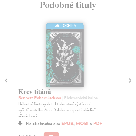
Podobné tituly
E-KNIHA
Krev titánů
O
Bennett Robert Jackson
| Elektronická kniha
Ma
Brilantní fantasy detektivka staví výstřední
Sta
vyšetřovatelku Anu Dolabrovou proti zdánlivě
Tar
vševědoucí...
Na stiahnutie ako
EPUB
,
MOBI
a
PDF
17