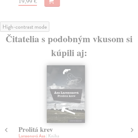
19,99 €
High-contrast mode
Čitatelia s podobným vkusom si
kúpili aj:
Prolitá krev
R
Larssonová Asa
| Kniha
Tic