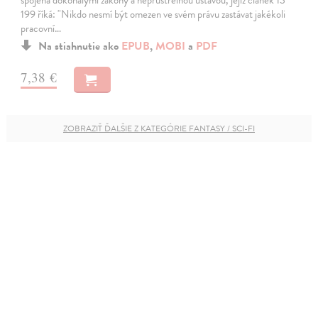
199 říká: "Nikdo nesmí být omezen ve svém právu zastávat jakékoli
pracovní…
Na stiahnutie ako
EPUB
,
MOBI
a
PDF
7,38 €
ZOBRAZIŤ ĎALŠIE Z KATEGÓRIE FANTASY / SCI-FI