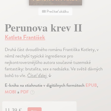
Prečítať ukážku
Perunova krev II
Kotleta František
Druhá část dvoudílného románu Františka Kotlety, v
němž nechybí typické ingredience pro
nejkontroverznějšího autora současné tuzemské
fantastiky: brutalita, sex a nadsázka. Ve světě dávných
bohů to vře.
Čítať ďalej
↓
E-kniha na stiahnutie v digitálnych formátoch
EPUB
,
MOBI
a
PDF
?
11,39 €