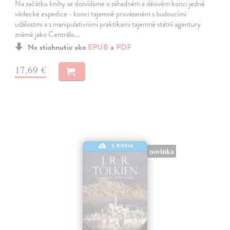
Na začátku knihy se dozvídáme o záhadném a děsivém konci jedné
vědecké expedice - konci tajemně provázaném s budoucími
událostmi a s manipulativními praktikami tajemné státní agentury
známé jako Centrála.…
Na stiahnutie ako
EPUB
a
PDF
17,69 €
E-KNIHA
novinka