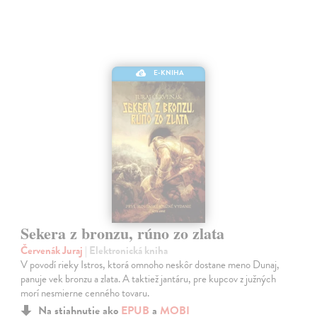
E-KNIHA
Sekera z bronzu, rúno zo zlata
Červenák Juraj
| Elektronická kniha
V povodí rieky Istros, ktorá omnoho neskôr dostane meno Dunaj,
panuje vek bronzu a zlata. A taktiež jantáru, pre kupcov z južných
morí nesmierne cenného tovaru.
Na stiahnutie ako
EPUB
a
MOBI