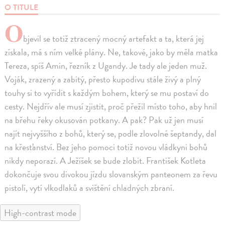
O TITULE
O
bjevil se totiž ztracený mocný artefakt a ta, která jej
získala, má s ním velké plány. Ne, takové, jako by měla matka
Tereza, spíš Amin, řezník z Ugandy. Je tady ale jeden muž.
Voják, zrazený a zabitý, přesto kupodivu stále živý a plný
touhy si to vyřídit s každým bohem, který se mu postaví do
cesty. Nejdřív ale musí zjistit, proč přežil místo toho, aby hnil
na břehu řeky okusován potkany. A pak? Pak už jen musí
najít nejvyššího z bohů, který se, podle zlovolné šeptandy, dal
na křesťanství. Bez jeho pomoci totiž novou vládkyni bohů
nikdy neporazí. A Ježíšek se bude zlobit. František Kotleta
dokončuje svou divokou jízdu slovanským panteonem za řevu
pistolí, vytí vlkodlaků a svištění chladných zbraní.
High-contrast mode