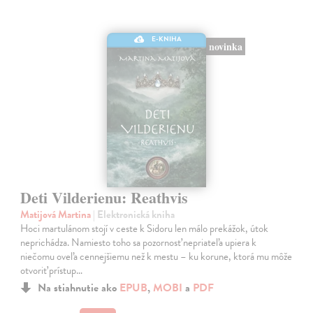
E-KNIHA
novinka
Deti Vilderienu: Reathvis
Matijová Martina
| Elektronická kniha
Hoci martulánom stojí v ceste k Sidoru len málo prekážok, útok
neprichádza. Namiesto toho sa pozornosť nepriateľa upiera k
niečomu oveľa cennejšiemu než k mestu – ku korune, ktorá mu môže
otvoriť prístup…
Na stiahnutie ako
EPUB
,
MOBI
a
PDF