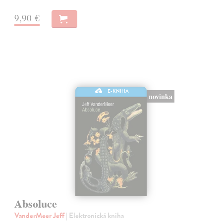
9,90 €
E-KNIHA
novinka
Absoluce
VanderMeer Jeff
| Elektronická kniha