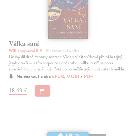
Válka saní
Williamsonová S.F.
| Elektronická kniha
Druhý díl dračí fantasy senzace Vivien Vlaštopírková přeložila tajný
jazyk draků — a tím rozpoutala občanskou válku, v níž na obou
stranách bojují draci i lidé. Poté co po nešťastných událostech unikla…
Na stiahnutie ako
EPUB
,
MOBI
a
PDF
18,69 €
E-KNIHA