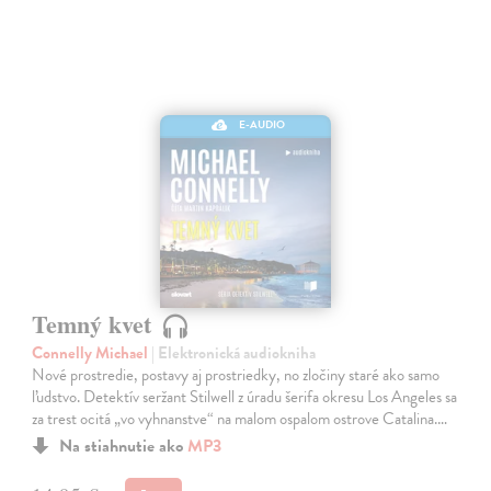
E-AUDIO
Temný kvet
Connelly Michael
| Elektronická audiokniha
Nové prostredie, postavy aj prostriedky, no zločiny staré ako samo
ľudstvo. Detektív seržant Stilwell z úradu šerifa okresu Los Angeles sa
za trest ocitá „vo vyhnanstve“ na malom ospalom ostrove Catalina.…
Na stiahnutie ako
MP3