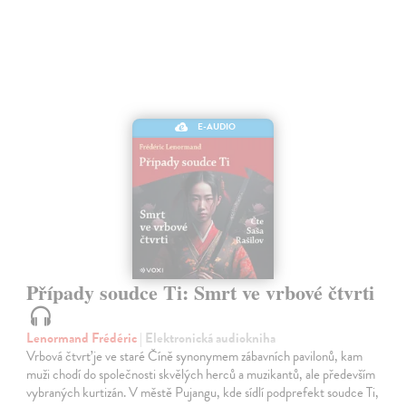
E-AUDIO
Případy soudce Ti: Smrt ve vrbové čtvrti
Lenormand Frédéric
| Elektronická audiokniha
Vrbová čtvrť je ve staré Číně synonymem zábavních pavilonů, kam
muži chodí do společnosti skvělých herců a muzikantů, ale především
vybraných kurtizán. V městě Pujangu, kde sídlí podprefekt soudce Ti,