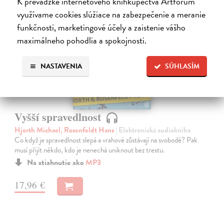
K prevádzke internetového kníhkupectva Artforum
využívame cookies slúžiace na zabezpečenie a meranie
funkčnosti, marketingové účely a zaistenie vášho
E-AUDIO
maximálneho pohodlia a spokojnosti.
NASTAVENIA
SÚHLASÍM
Vyšší spravedlnost
Hjorth Michael, Rosenfeldt Hans
| Elektronická audiokniha
Co když je spravedlnost slepá a vrahové zůstávají na svobodě? Pak
musí přijít někdo, kdo je nenechá uniknout bez trestu.
Na stiahnutie ako
MP3
17,96 €