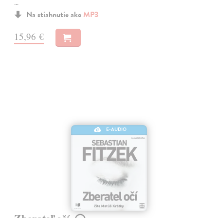
…
Na stiahnutie ako
MP3
15,96 €
E-AUDIO