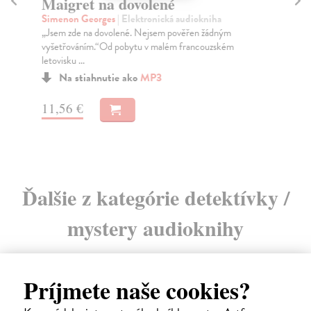
Maigret na dovolené
M
M
Simenon Georges
| Elektronická audiokniha
„Jsem zde na dovolené. Nejsem pověřen žádným
Si
vyšetřováním.“Od pobytu v malém francouzském
Kdy
letovisku ...
útr
...
Na stiahnutie ako
MP3
11,56 €
12
Ďalšie z kategórie detektívky /
mystery audioknihy
Príjmete naše cookies?