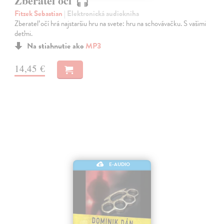
Zberateľ očí
Fitzek Sebastian
| Elektronická audiokniha
Zberateľ očí hrá najstaršiu hru na svete: hru na schovávačku. S vašimi
deťmi.
Na stiahnutie ako
MP3
14,45 €
E-AUDIO