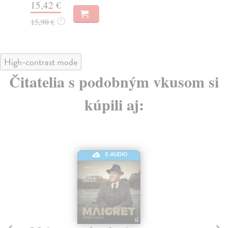
15,42 €
14
15,90 €
15
?
High-contrast mode
Čitatelia s podobným vkusom si
kúpili aj:
E-AUDIO