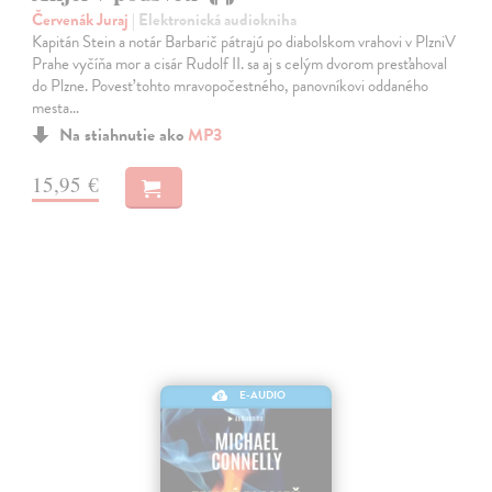
Červenák Juraj
| Elektronická audiokniha
Kapitán Stein a notár Barbarič pátrajú po diabolskom vrahovi v PlzniV
Prahe vyčíňa mor a cisár Rudolf II. sa aj s celým dvorom presťahoval
do Plzne. Povesť tohto mravopočestného, panovníkovi oddaného
mesta…
Na stiahnutie ako
MP3
15,95 €
E-AUDIO