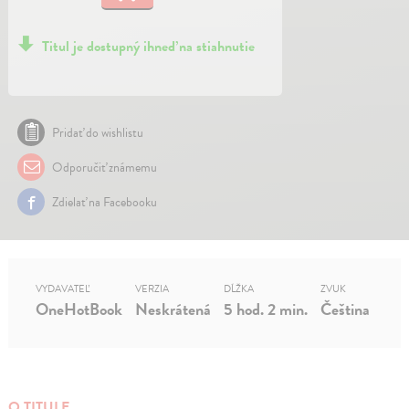
Titul je dostupný ihneď na stiahnutie
Pridať do wishlistu
Odporučiť známemu
Zdielať na Facebooku
VYDAVATEĽ
VERZIA
DĹŽKA
ZVUK
OneHotBook
Neskrátená
5 hod. 2 min.
Čeština
O TITULE