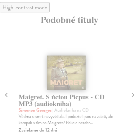
High-contrast mode
Podobné tituly
Maigret. S úctou Picpus - CD
Ma
MP3 (audiokniha)
M
Simenon Georges
| Audiokniha na CD
Si
Vědma si smrt nevyvěštila. I podezřelí jsou na zabití, ale
„Že
kampak s tím na Maigreta! Policie nezabr...
(Ma
Zasielame do 12 dní
Za