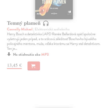
Temný plameň
Connelly Michael
| Elektronická audiokniha
Harry Bosch a detektívka LAPD Renée Ballardová opäť spoločne
vyšetrujú jeden prípad, a to srdcovú záležitosť Boschovho bývalého
policajného mentora, muža, vďaka ktorému sa Harry stal detektívom.
Ten je…
Na stiahnutie ako
MP3
13,45 €