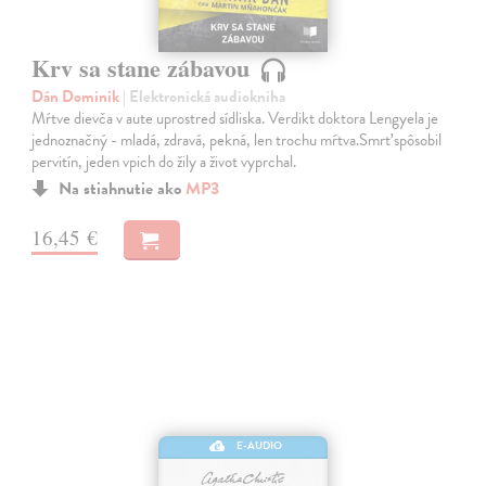
Krv sa stane zábavou
Dán Dominik
| Elektronická audiokniha
Mŕtve dievča v aute uprostred sídliska. Verdikt doktora Lengyela je
jednoznačný - mladá, zdravá, pekná, len trochu mŕtva.Smrť spôsobil
pervitín, jeden vpich do žily a život vyprchal.
Na stiahnutie ako
MP3
16,45 €
E-AUDIO