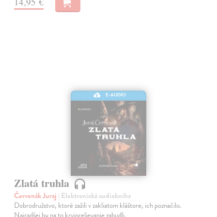
14,95 €
E-AUDIO
Zlatá truhla
Červenák Juraj
| Elektronická audiokniha
Dobrodružstvo, ktoré zažili v zakliatom kláštore, ich poznačilo.
Najradšej by na to krviprelievanie zabudli.