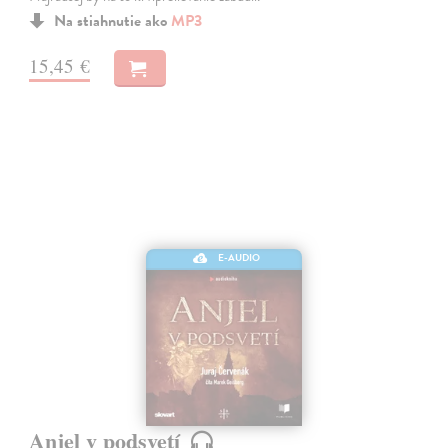
Na stiahnutie ako
MP3
15,45 €
E-AUDIO
Anjel v podsvetí