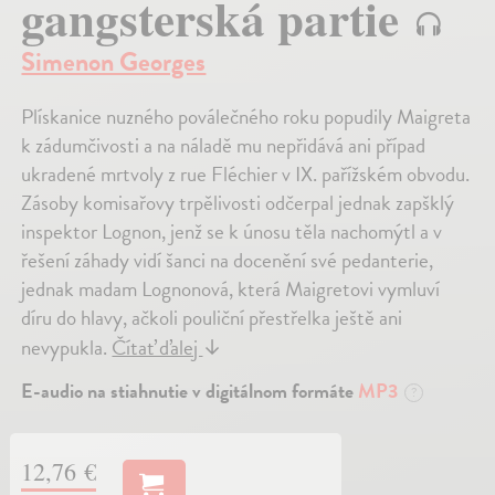
gangsterská partie
Simenon Georges
Plískanice nuzného poválečného roku popudily Maigreta
k zádumčivosti a na náladě mu nepřidává ani případ
ukradené mrtvoly z rue Fléchier v IX. pařížském obvodu.
Zásoby komisařovy trpělivosti odčerpal jednak zapšklý
inspektor Lognon, jenž se k únosu těla nachomýtl a v
řešení záhady vidí šanci na docenění své pedanterie,
jednak madam Lognonová, která Maigretovi vymluví
díru do hlavy, ačkoli pouliční přestřelka ještě ani
nevypukla.
Čítať ďalej
↓
E-audio na stiahnutie v digitálnom formáte
MP3
?
12,76 €