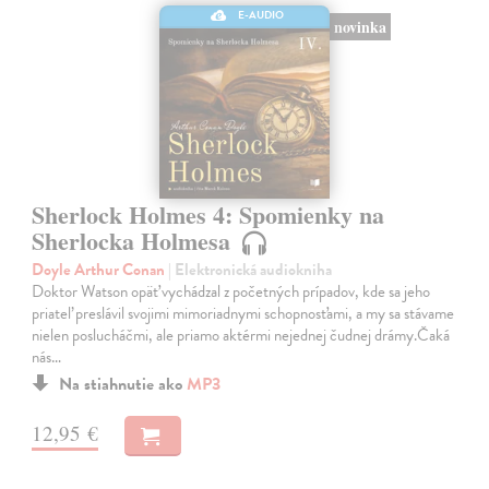
E-AUDIO
novinka
Sherlock Holmes 4: Spomienky na
Sherlocka Holmesa
Doyle Arthur Conan
| Elektronická audiokniha
Doktor Watson opäť vychádzal z početných prípadov, kde sa jeho
priateľ preslávil svojimi mimoriadnymi schopnosťami, a my sa stávame
nielen poslucháčmi, ale priamo aktérmi nejednej čudnej drámy.Čaká
nás…
Na stiahnutie ako
MP3
12,95 €