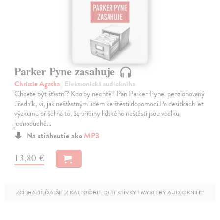
Parker Pyne zasahuje
Christie Agatha
| Elektronická audiokniha
Chcete být šťastní? Kdo by nechtěl! Pan Parker Pyne, penzionovaný
úředník, ví, jak nešťastným lidem ke štěstí dopomoci.Po desítkách let
výzkumu přišel na to, že příčiny lidského neštěstí jsou vcelku
jednoduché…
Na stiahnutie ako
MP3
13,80 €
ZOBRAZIŤ ĎALŠIE Z KATEGÓRIE DETEKTÍVKY / MYSTERY AUDIOKNIHY