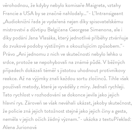
věrohodnou, že kdyby nebylo komisaře Maigreta, vztahy
Francie a USA by se značně nahlodaly…“- L’Intransigeant
„Audioknižní řada je vydařená nejen díky spisovatelskému
mistrovství a důvtipu Belgičana Georgese Simenona, ale i
díky podání Jana Vlasáka, který jednotlivé příběhy ztvárňuje
do zvukové podoby výstižným a okouzlujícím způsobem.“-
Právo „Ani jednomu z nich ve skutečnosti nebylo lehko u
srdce, protože se nepohybovali na známé půdě. V běžných
případech dokázali téměř s jistotou uhodnout protivníkovy
reakce. Až na výjimky znali každou sortu zločinců. Tihle však
používali metody, které je vyváděly z míry. Jednali rychleji.
Tato rychlost v rozhodování se dokonce jevila jako jejich
hlavní rys. Zároveň se však neváhali ukázat, jakoby skutečnost,
že policie zná jejich totožnost stejně jako jejich činy a gesta,
neměla v jejich očích žádný význam.“- ukázka z textuPřeklad:
Alena Jurionová