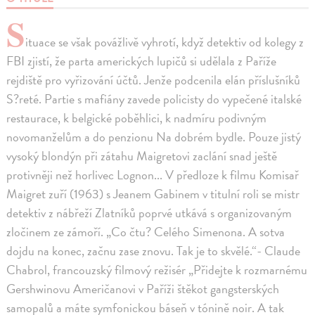
S
ituace se však povážlivě vyhrotí, když detektiv od kolegy z
FBI zjistí, že parta amerických lupičů si udělala z Paříže
rejdiště pro vyřizování účtů. Jenže podcenila elán příslušníků
S?reté. Partie s mafiány zavede policisty do vypečené italské
restaurace, k belgické poběhlici, k nadmíru podivným
novomanželům a do penzionu Na dobrém bydle. Pouze jistý
vysoký blondýn při zátahu Maigretovi zaclání snad ještě
protivněji než horlivec Lognon... V předloze k filmu Komisař
Maigret zuří (1963) s Jeanem Gabinem v titulní roli se mistr
detektiv z nábřeží Zlatníků poprvé utkává s organizovaným
zločinem ze zámoří. „Co čtu? Celého Simenona. A sotva
dojdu na konec, začnu zase znovu. Tak je to skvělé.“- Claude
Chabrol, francouzský filmový režisér „Přidejte k rozmarnému
Gershwinovu Američanovi v Paříži štěkot gangsterských
samopalů a máte symfonickou báseň v tónině noir. A tak