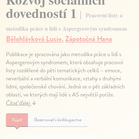
dovedností 1
Pracovní listy a
metodika práce u lidí s Aspergerovým syndromem
Bělohlávková Lucie
,
Zápotočná Hana
Publikace je zpracována jako metodika práce u lidí s
Aspergerovým syndromem, která obsahuje pracovní
listy rozdělené do pěti tematických celků – emoce,
neverbální a verbální komunikace, vztahy s druhými
lidmi, společenské chování. Jedná se o pět základních
oblastí, ve kterých mají lidé s AS největší potíže.
Čítať ďalej
↓
Kúpiť
Rezervovať v kníhkupectve