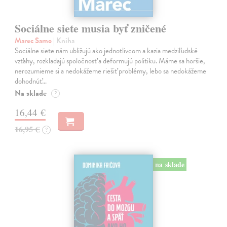
Sociálne siete musia byť zničené
Marec Samo
| Kniha
Sociálne siete nám ubližujú ako jednotlivcom a kazia medziľudské
vzťahy, rozkladajú spoločnosť a deformujú politiku. Máme sa horšie,
nerozumieme si a nedokážeme riešiť problémy, lebo sa nedokážeme
dohodnúť…
Na sklade
?
16,44 €
16,95 €
?
na sklade