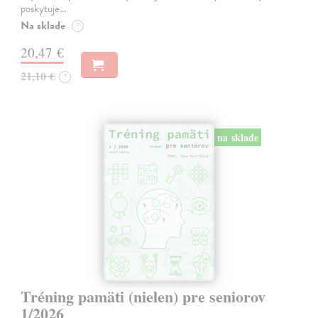
poskytuje…
Na sklade
?
20,47 €
21,10 €
?
na sklade
Tréning pamäti (nielen) pre seniorov
1/2026