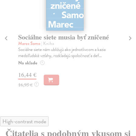
Sociálne siete musia byť zničené
S
K
Marec Samo
| Kniha
Sociálne siete nám ubližujú ako jednotlivcom a kazia
Mik
medziľudské vzťahy, rozkladajú spoločnosť a def...
Mon
o k
Na sklade
?
Na
16,44 €
23
16,95 €
?
24
High-contrast mode
Čitatelia s podobným vkusom si