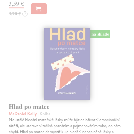
3,59 €
3,70 €
?
na sklade
Hlad po matce
McDaniel Kelly
| Kniha
Neustálé hledání mateřské lásky může být celoživotní emocionální
zátěží, ale uzdravení začíná poznáním a pojmenováním toho, co nám
chybí. Hlad po matce demystifikuje hledání nenaplněné lásky a