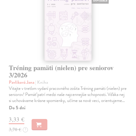
Tréning pamäti (nielen) pre seniorov
3/2026
Pavlíková Jana
| Kniha
Vitajte v treťom vydaní pracovného zošita Tréning pamäti (nielen) pre
seniorov! Pamäť patrí medzi naše najcennejšie schopnosti. Vďaka nej
si uchovávame krásne spomienky, učíme sa nové veci, orientujeme…
Do 5 dní
3,33 €
3,70 €
?