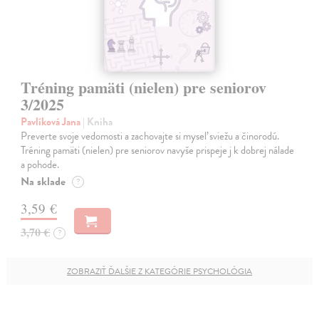
Tréning pamäti (nielen) pre seniorov
3/2025
Pavlíková Jana
| Kniha
Preverte svoje vedomosti a zachovajte si myseľ sviežu a činorodú.
Tréning pamäti (nielen) pre seniorov navyše prispeje j k dobrej nálade
a pohode.
Na sklade
?
3,59 €
3,70 €
?
ZOBRAZIŤ ĎALŠIE Z KATEGÓRIE PSYCHOLÓGIA