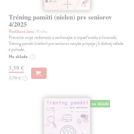
Tréning pamäti (nielen) pre seniorov
4/2025
Pavlíková Jana
| Kniha
Preverte svoje vedomosti a zachovajte si myseľ sviežu a činorodú.
Tréning pamäti (nielen) pre seniorov navyše prispeje j k dobrej nálade
a pohode.
Na sklade
?
3,59 €
3,70 €
?
na sklade