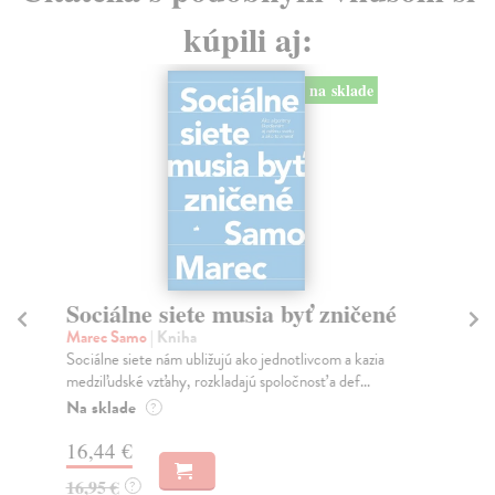
kúpili aj:
na sklade
Sociálne siete musia byť zničené
S
K
Marec Samo
| Kniha
Sociálne siete nám ubližujú ako jednotlivcom a kazia
Mik
medziľudské vzťahy, rozkladajú spoločnosť a def...
Mon
o k
Na sklade
?
Na
16,44 €
23
16,95 €
?