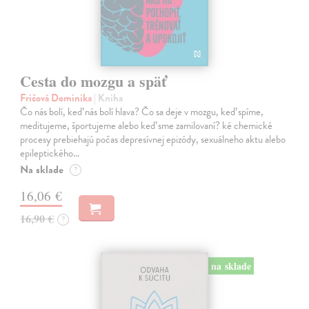
Cesta do mozgu a späť
Fričová Dominika
| Kniha
Čo nás bolí, keď nás bolí hlava? Čo sa deje v mozgu, keď spíme,
meditujeme, športujeme alebo keď sme zamilovaní? ké chemické
procesy prebiehajú počas depresívnej epizódy, sexuálneho aktu alebo
epileptického…
Na sklade
?
16,06 €
16,90 €
?
na sklade