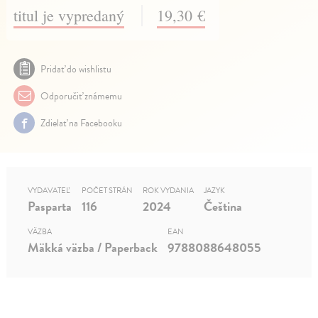
titul je vypredaný
19,30 €
Pridať do wishlistu
Odporučiť známemu
Zdielať na Facebooku
VYDAVATEĽ
POČET STRÁN
ROK VYDANIA
JAZYK
Pasparta
116
2024
Čeština
VÄZBA
EAN
Mäkká väzba / Paperback
9788088648055