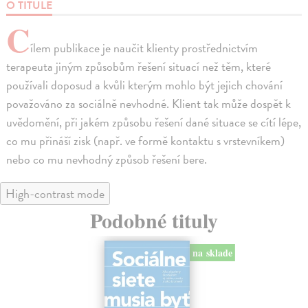
O TITULE
C
ílem publikace je naučit klienty prostřednictvím
terapeuta jiným způsobům řešení situací než těm, které
používali doposud a kvůli kterým mohlo být jejich chování
považováno za sociálně nevhodné. Klient tak může dospět k
uvědomění, při jakém způsobu řešení dané situace se cítí lépe,
co mu přináší zisk (např. ve formě kontaktu s vrstevníkem)
nebo co mu nevhodný způsob řešení bere.
High-contrast mode
Podobné tituly
na sklade