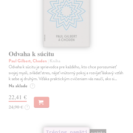
Odvaha k súcitu
Paul Gilbert, Choden
| Kniha
Odvaha k súcitu je sprievodca pre každého, kto chce porozumieť
svojej mysli, zvládať stres, nájsť vnútorný pokoj a rozvíjať láskavý vzťah
k sebe aj druhým. Vďaka praktickým cvičeniam vás naučí, ako si…
Na sklade
?
22,41 €
24,90 €
?
novinka