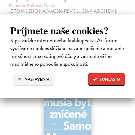
Marneros Andreas
| Kniha
JE TO MOŽNO NAJVÄČŠIA REVOLÚCIA NAŠICH DNÍ:
rovnocennosť a rovnoprávnosť ženy a muža. Vojna a mier medzi
pohlaviami sa však nezačali feminizmom 20. storočia, ale ich
Príjmete naše cookies?
spolužitím.
Zasielame do 14 dní
K prevádzke internetového kníhkupectva Artforum
využívame cookies slúžiace na zabezpečenie a meranie
22,05 €
funkčnosti, marketingové účely a zaistenie vášho
24,50 €
?
maximálneho pohodlia a spokojnosti.
na sklade
NASTAVENIA
SÚHLASÍM