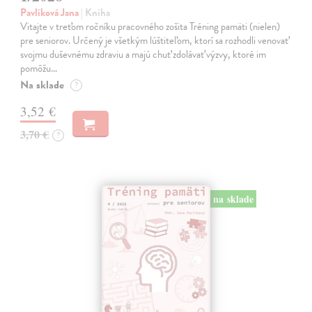
Pavlíková Jana
| Kniha
Vitajte v treťom ročníku pracovného zošita Tréning pamäti (nielen)
pre seniorov. Určený je všetkým lúštiteľom, ktorí sa rozhodli venovať
svojmu duševnému zdraviu a majú chuť zdolávať výzvy, ktoré im
pomôžu…
Na sklade
?
3,52 €
3,70 €
?
na sklade