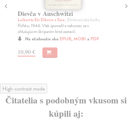
Dievča v Auschwitzi
S
Leibovits Eti Elboim a Sara
| Elektronická kniha
St
Poľsko, 1944. Vlak spomalil a nakoniec sa s
Pok
ohlušujúcim škrípaním bŕzd zastavil.
Aus
Aus
Na stiahnutie ako
EPUB
,
MOBI
a
PDF
10,90 €
12
High-contrast mode
Čitatelia s podobným vkusom si
kúpili aj: