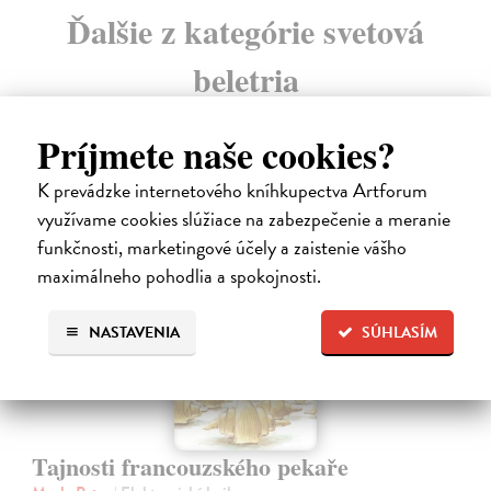
Ďalšie z kategórie svetová
beletria
Príjmete naše cookies?
K prevádzke internetového kníhkupectva Artforum
využívame cookies slúžiace na zabezpečenie a meranie
E-KNIHA
funkčnosti, marketingové účely a zaistenie vášho
maximálneho pohodlia a spokojnosti.
NASTAVENIA
SÚHLASÍM
Tajnosti francouzského pekaře