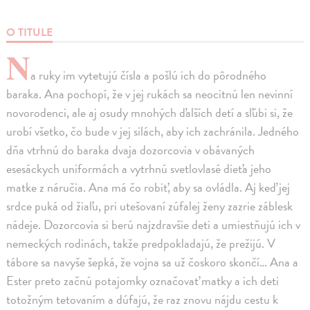
O TITULE
N
a ruky im vytetujú čísla a pošlú ich do pôrodného
baraka. Ana pochopí, že v jej rukách sa neocitnú len nevinní
novorodenci, ale aj osudy mnohých ďalších detí a sľúbi si, že
urobí všetko, čo bude v jej silách, aby ich zachránila. Jedného
dňa vtrhnú do baraka dvaja dozorcovia v obávaných
esesáckych uniformách a vytrhnú svetlovlasé dieťa jeho
matke z náručia. Ana má čo robiť, aby sa ovládla. Aj keď jej
srdce puká od žiaľu, pri utešovaní zúfalej ženy zazrie záblesk
nádeje. Dozorcovia si berú najzdravšie deti a umiestňujú ich v
nemeckých rodinách, takže predpokladajú, že prežijú. V
tábore sa navyše šepká, že vojna sa už čoskoro skončí… Ana a
Ester preto začnú potajomky označovať matky a ich deti
totožným tetovaním a dúfajú, že raz znovu nájdu cestu k