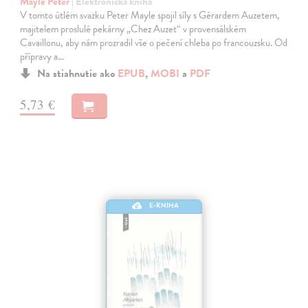
Mayle Peter
| Elektronická kniha
V tomto útlém svazku Peter Mayle spojil síly s Gérardem Auzetem,
majitelem proslulé pekárny „Chez Auzet“ v provensálském
Cavaillonu, aby nám prozradil vše o pečení chleba po francouzsku. Od
přípravy a…
Na stiahnutie ako
EPUB
,
MOBI
a
PDF
5,73 €
E-KNIHA