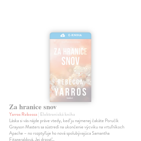
E-KNIHA
Za hranice snov
Yarros Rebecca
| Elektronická kniha
Láska si vás nájde práve vtedy, keď ju najmenej čakáte Poručík
Grayson Masters sa sústredí na ukončenie výcviku na vrtuľníkoch
Apache – no rozptyľuje ho nová spolubývajúca Samantha
Fitzgeraldová. Jej drzosť…