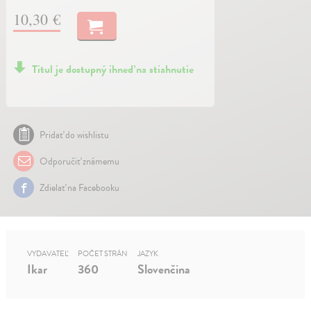
10,30 €
Titul je dostupný ihneď na stiahnutie
Pridať do wishlistu
Odporučiť známemu
Zdielať na Facebooku
VYDAVATEĽ
POČET STRÁN
JAZYK
Ikar
360
Slovenčina