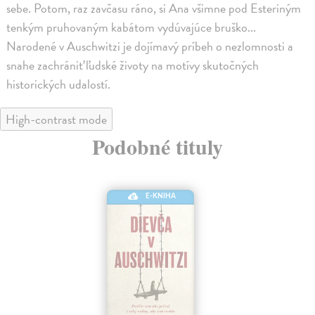
sebe. Potom, raz zavčasu ráno, si Ana všimne pod Esteriným
tenkým pruhovaným kabátom vydúvajúce bruško...
Narodené v Auschwitzi je dojímavý príbeh o nezlomnosti a
snahe zachrániť ľudské životy na motívy skutočných
historických udalostí.
High-contrast mode
Podobné tituly
E-KNIHA