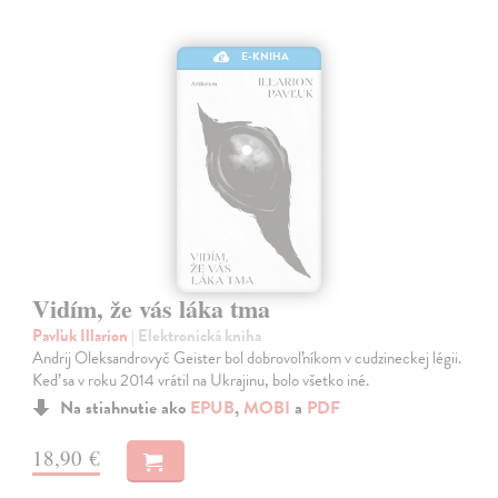
E-KNIHA
Vidím, že vás láka tma
Pavľuk Illarion
| Elektronická kniha
Andrij Oleksandrovyč Geister bol dobrovoľníkom v cudzineckej légii.
Keď sa v roku 2014 vrátil na Ukrajinu, bolo všetko iné.
Na stiahnutie ako
EPUB
,
MOBI
a
PDF
18,90 €