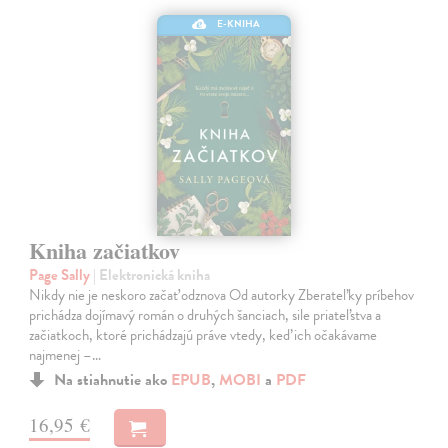
E-KNIHA
Kniha začiatkov
Page Sally
| Elektronická kniha
Nikdy nie je neskoro začať odznova Od autorky Zberateľky príbehov
prichádza dojímavý román o druhých šanciach, sile priateľstva a
začiatkoch, ktoré prichádzajú práve vtedy, keď ich očakávame
najmenej –…
Na stiahnutie ako
EPUB
,
MOBI
a
PDF
16,95 €