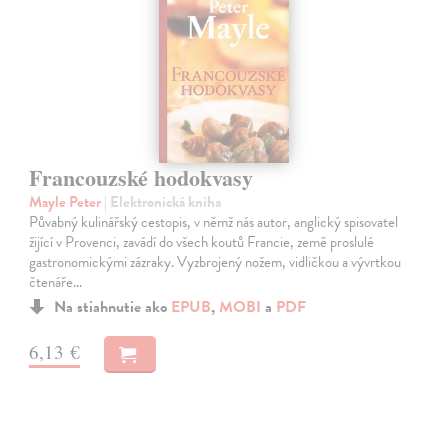
Francouzské hodokvasy
Mayle Peter
| Elektronická kniha
Půvabný kulinářský cestopis, v němž nás autor, anglický spisovatel
žijící v Provenci, zavádí do všech koutů Francie, země proslulé
gastronomickými zázraky. Vyzbrojený nožem, vidličkou a vývrtkou
čtenáře…
Na stiahnutie ako
EPUB
,
MOBI
a
PDF
6,13 €