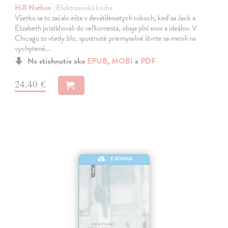
Hill Nathan
| Elektronická kniha
Všetko sa to začalo ešte v deväťdesiatych rokoch, keď sa Jack a
Elizabeth prisťahovali do veľkomesta, obaja plní snov a ideálov. V
Chicagu to vtedy žilo, spustnuté priemyselné štvrte sa menili na
vychytené…
Na stiahnutie ako
EPUB
,
MOBI
a
PDF
24,40 €
E-KNIHA