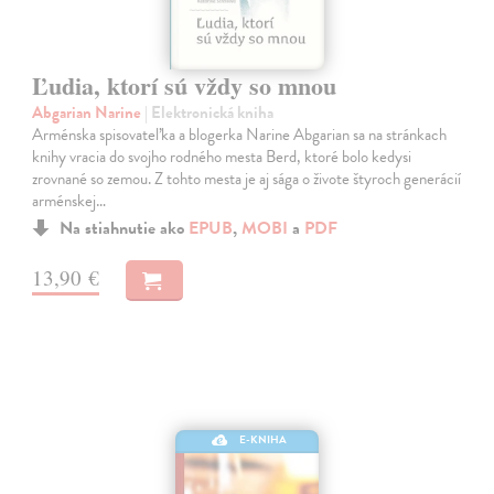
Ľudia, ktorí sú vždy so mnou
Abgarian Narine
| Elektronická kniha
Arménska spisovateľka a blogerka Narine Abgarian sa na stránkach
knihy vracia do svojho rodného mesta Berd, ktoré bolo kedysi
zrovnané so zemou. Z tohto mesta je aj sága o živote štyroch generácií
arménskej…
Na stiahnutie ako
EPUB
,
MOBI
a
PDF
13,90 €
E-KNIHA