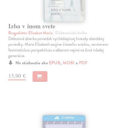
Izba v inom svete
Bragadóttir Elísabet María
| Elektronická kniha
Debutová zbierka poviedok vychádzajúcej hviezdy islandskej
poviedky. María Elízabeth zaujme čitateľov sviežou, nevtieravo
feministickou perspektívou a záberom najmä na život mladej
generácie.
Na stiahnutie ako
EPUB
,
MOBI
a
PDF
13,90 €
E-KNIHA