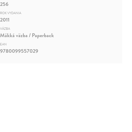
256
ROK VYDANIA
2011
VÄZBA
Mäkká väzba / Paperback
EAN
9780099557029