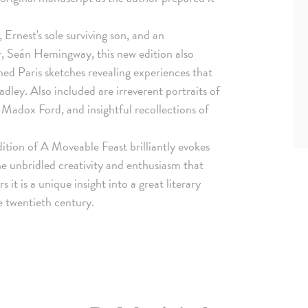
rnest's sole surviving son, and an
r, Seán Hemingway, this new edition also
ed Paris sketches revealing experiences that
dley. Also included are irreverent portraits of
 Madox Ford, and insightful recollections of
edition of A Moveable Feast brilliantly evokes
e unbridled creativity and enthusiasm that
it is a unique insight into a great literary
e twentieth century.