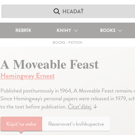
REBRÍK
KNIHY
BOOKS
BOOKS
-
FICTION
A Moveable Feast
Hemingway Ernest
Published posthumously in 1964, A Moveable Feast remains 
Since Hemingway's personal papers were released in 1979, s
to the text before publication.
Čítať ďalej
↓
Kúpiť
na webe
Rezervovať v kníhkupectve