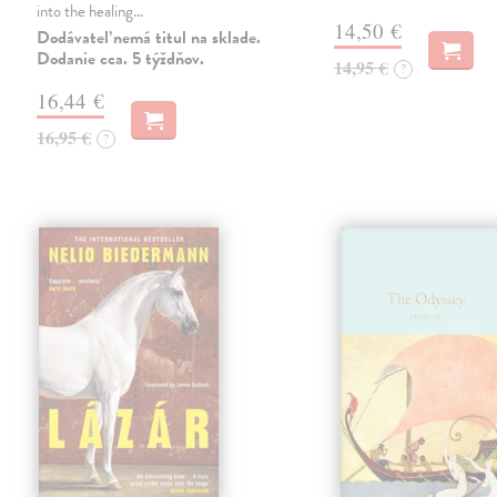
into the healing…
14,50 €
Dodávateľ nemá titul na sklade.
Dodanie cca. 5 týždňov.
14,95 €
?
16,44 €
16,95 €
?