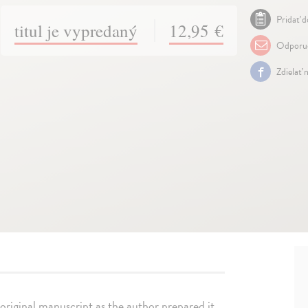
Pridať d
titul je vypredaný
12,95 €
Odporuč
Zdielať 
 original manuscript as the author prepared it