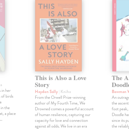
This is Also a Love
The A
Story
Doodl
ha
 in her
Hayden Sally
| Kniha
Bowman 
 of birds
From the Orwell Prize-winning
An outrag
a
author of My Fourth Time, We
the ascen
 in the
Drowned comes a powerful account
foot peak
at, a place
of human resilience, capturing our
Doodle has
,…
capacity for love and connection
since its p
against all odds. We live in an era
the reliab