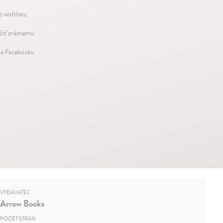
o wishlistu
iť známemu
na Facebooku
VYDAVATEĽ
Arrow Books
POČET STRÁN