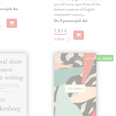
you will come upon three of the
covných dní
darkest creations of English
nineteenth-century…
€
Do 3 pracovných dní
?
3,83 €
3,95 €
?
na sklade