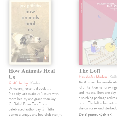
How Animals Heal
The Loft
Us
Haushofer Marlen
| Kni
An Austrian housewife sits
Griffiths Jay
| Kniha
loft intent on her drawings
‘A moving, essential book . . .
and insects. Then one day 
Nobody writes about Nature with
disturbing package arrives
more beauty and grace than Jay
post... The loft is her retre
Griffiths’ Brian Eno From
she can draw undisturbed
celebrated author Jay Griffiths
Do 3 pracovných dní
comes a unique and heartfelt insight