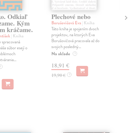
ko. Odkiaľ
Plechové nebo
Po
zame. Kým
Borušovičová Eva
| Kniha
Kun
m kráčame.
Táto kniha je spojením dvoch
Poma
projektov, na ktorých Eva
čty
ntišek
| Kniha
Borušovičová pracovala až do
naps
 spracovaná
svojich posledný...
česk
náša súbor esejí o
Na sklade
Na 
oblémoch
?
tvárania...
18,91 €
14
?
19,90 €
15,
?