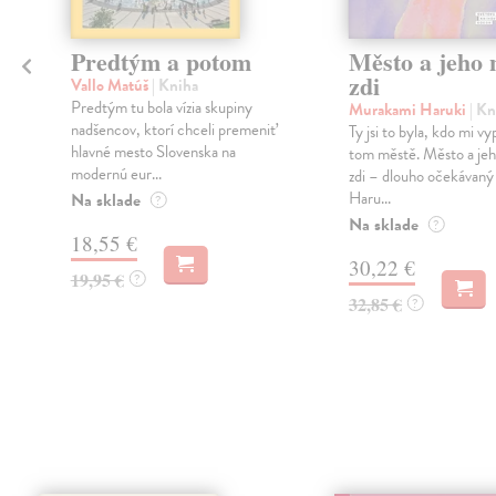
Predtým a potom
Město a jeho n
zdi
Vallo Matúš
| Kniha
Predtým tu bola vízia skupiny
Murakami Haruki
| Kn
nadšencov, ktorí chceli premeniť
Ty jsi to byla, kdo mi vy
hlavné mesto Slovenska na
tom městě. Město a jeh
modernú eur...
zdi – dlouho očekávan
Haru...
Na sklade
?
Na sklade
?
18,55 €
30,22 €
19,95 €
?
32,85 €
?