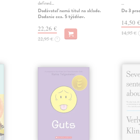
defined…
…
Dodávateľ nemá titul na sklade.
Do 3 pra
Dodanie cca. 5 týždňov.
14,50 
22,26 €
14,95 €
22,95 €
?