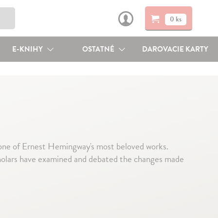
0 ks
E-KNIHY
OSTATNÉ
DAROVACIE KARTY
one of Ernest Hemingway's most beloved works.
cholars have examined and debated the changes made