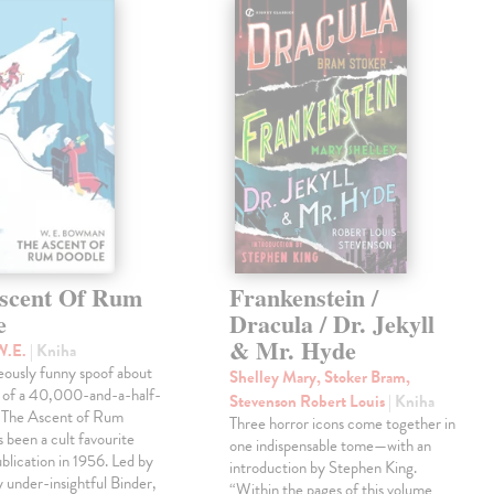
scent Of Rum
Frankenstein /
e
Dracula / Dr. Jekyll
& Mr. Hyde
W.E.
| Kniha
eously funny spoof about
Shelley Mary, Stoker Bram,
t of a 40,000-and-a-half-
Stevenson Robert Louis
| Kniha
, The Ascent of Rum
Three horror icons come together in
 been a cult favourite
one indispensable tome—with an
ublication in 1956. Led by
introduction by Stephen King.
ly under-insightful Binder,
“Within the pages of this volume