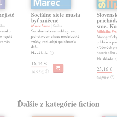
ejisté
Sociálne siete musia
Slovens
byť zničené
prichád
sme. Ka
iha
Marec Samo
| Kniha
právěl o
Sociálne siete nám ubližujú ako
Mikloško Fra
o nejisté
jednotlivcom a kazia medziľudské
Monograficky
ý román
vzťahy, rozkladajú spoločnosť a
publikácia pri
def...
kľúčových pr
historického u
Na sklade
?
Na sklade
16,44 €
23,16 €
16,95 €
?
24,90 €
?
Ďalšie z kategórie fiction