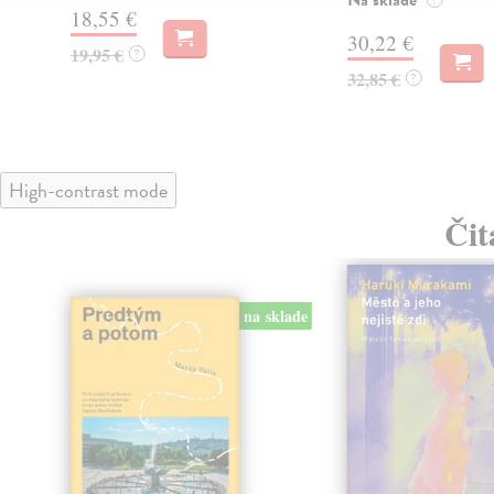
18,55 €
30,22 €
19,95 €
?
32,85 €
?
High-contrast mode
Čit
na sklade