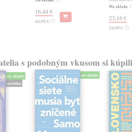
Na sklade
16,44 €
23,16 €
16,95 €
?
24,90 €
?
atelia s podobným vkusom si kúpili
na sklade
na sklade
novinka