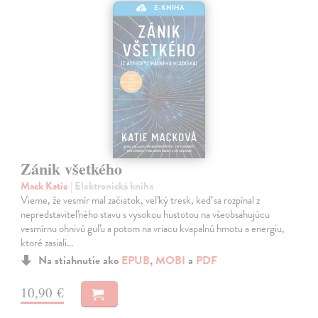
E-KNIHA
Zánik všetkého
Mack Katie
| Elektronická kniha
Vieme, že vesmír mal začiatok, veľký tresk, keď sa rozpínal z
nepredstaviteľného stavu s vysokou hustotou na všeobsahujúcu
vesmírnu ohnivú guľu a potom na vriacu kvapalnú hmotu a energiu,
ktoré zasiali…
Na stiahnutie ako
EPUB
,
MOBI
a
PDF
10,90 €