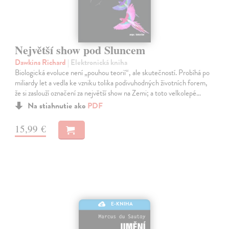
Největší show pod Sluncem
Dawkins Richard
| Elektronická kniha
Biologická evoluce není „pouhou teorií“, ale skutečností. Probíhá po
miliardy let a vedla ke vzniku tolika podivuhodných životních forem,
že si zaslouží označení za největší show na Zemi; a toto velkolepé…
Na stiahnutie ako
PDF
15,99 €
E-KNIHA