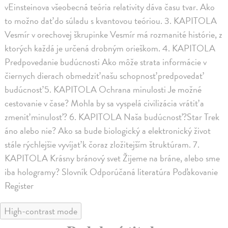
vEinsteinova všeobecná teória relativity dáva času tvar. Ako
to možno dať do súladu s kvantovou teóriou. 3. KAPITOLA
Vesmír v orechovej škrupinke Vesmír má rozmanité histórie, z
ktorých každá je určená drobným orieškom. 4. KAPITOLA
Predpovedanie budúcnosti Ako môže strata informácie v
čiernych dierach obmedziť našu schopnosť predpovedať
budúcnosť 5. KAPITOLA Ochrana minulosti Je možné
cestovanie v čase? Mohla by sa vyspelá civilizácia vrátiť a
zmeniť minulosť? 6. KAPITOLA Naša budúcnosť?Star Trek
áno alebo nie? Ako sa bude biologický a elektronický život
stále rýchlejšie vyvíjať k čoraz zložitejším štruktúram. 7.
KAPITOLA Krásny bránový svet Žijeme na bráne, alebo sme
iba hologramy? Slovník Odporúčaná literatúra Poďakovanie
Register
High-contrast mode