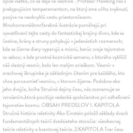
opíše všetko, čo sa deje vo vesmíre“. Profesor Hawking nás s
prekypujúcim temperamentom, na ktorý sme uňho zvyknutí,
pozýva na neobvyklú cestu priestoročasom.
Mnohovravnéštvorfarebné ilustrácie pomáhajú pri
vysvetľovaní tejto cesty do fantastickej krajiny divov, kde sa
častice, brány a struny pohybujú v jedenástich rozmeroch;
kde sa čierne diery vyparujú a miznú, berúc svoje tajomstvo
so sebou; a kde prvotné kozmické semeno, z ktorého vyklíčil
náš vlastný vesmír, bolo len malým orieškom. Vesmír v
orechovej škrupinke je základným čítaním pre každého, kto
chce porozumieť vesmíru, v ktorom žijeme. Podobne ako
jeho dvojča, kniha Stručné dejiny času, nás zoznamuje so
vzrušením,ktoré pociťuje vedecké spoločenstvo pri odhaľovaní
tajomstiev kozmu. OBSAH PREDSLOV 1. KAPITOLA
Stručná história relativity Ako Einstein položil základy dvoch
fundamentálnych teórií dvadsiateho storočia: všeobecnej
teórie relativity a kvantovej teórie. 2.KAPITOLA Tvar času