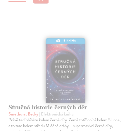
E-KNIHA
Stručná historie černých děr
Smethurst Becky
| Elektronická kniha
Právě teď obíháte kolem černé díry. Země totiž obíhá kolem Slunce,
a to zase kolem středu Mléčné dráhy – supermasivní černé díry,