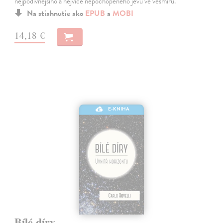
nejpodivnějšího a nejvíce nepochopeného jevu ve vesmíru.
Na stiahnutie ako
EPUB
a
MOBI
14,18 €
E-KNIHA
Bílé díry