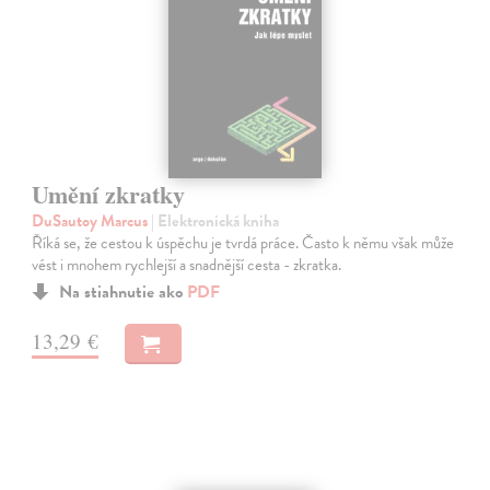
Umění zkratky
DuSautoy Marcus
| Elektronická kniha
Říká se, že cestou k úspěchu je tvrdá práce. Často k němu však může
vést i mnohem rychlejší a snadnější cesta - zkratka.
Na stiahnutie ako
PDF
13,29 €