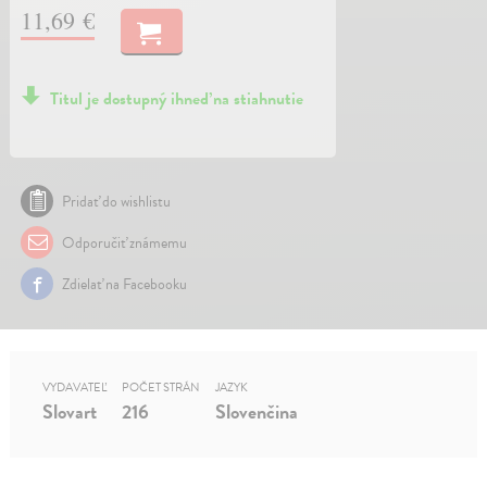
11,69 €
Titul je dostupný ihneď na stiahnutie
Pridať do wishlistu
Odporučiť známemu
Zdielať na Facebooku
VYDAVATEĽ
POČET STRÁN
JAZYK
Slovart
216
Slovenčina