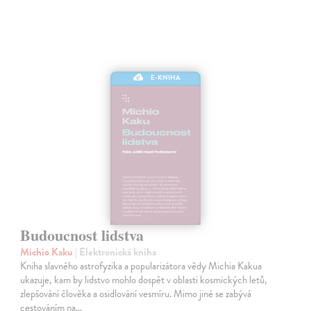
E-KNIHA
Budoucnost lidstva
Michio Kaku
| Elektronická kniha
Kniha slavného astrofyzika a popularizátora vědy Michia Kakua
ukazuje, kam by lidstvo mohlo dospět v oblasti kosmických letů,
zlepšování člověka a osidlování vesmíru. Mimo jiné se zabývá
cestováním na…