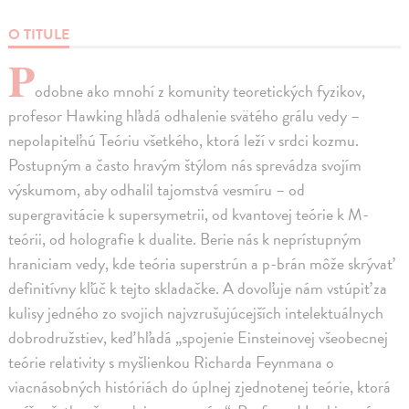
O TITULE
P
odobne ako mnohí z komunity teoretických fyzikov,
profesor Hawking hľadá odhalenie svätého grálu vedy –
nepolapiteľnú Teóriu všetkého, ktorá leží v srdci kozmu.
Postupným a často hravým štýlom nás sprevádza svojím
výskumom, aby odhalil tajomstvá vesmíru – od
supergravitácie k supersymetrii, od kvantovej teórie k M-
teórii, od holografie k dualite. Berie nás k neprístupným
hraniciam vedy, kde teória superstrún a p-brán môže skrývať
definitívny kľúč k tejto skladačke. A dovoľuje nám vstúpiť za
kulisy jedného zo svojich najvzrušujúcejších intelektuálnych
dobrodružstiev, keď hľadá „spojenie Einsteinovej všeobecnej
teórie relativity s myšlienkou Richarda Feynmana o
viacnásobných históriách do úplnej zjednotenej teórie, ktorá