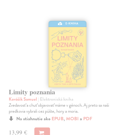
E-KNIHA
Limity poznania
Kováčik Samuel
| Elektronická kniha
Zvedavosť a chuť objavovať máme v génoch. Aj preto sa naši
predkovia vybrali cez púšte, hory a moria.
Na stiahnutie ako
EPUB
,
MOBI
a
PDF
13,99 €