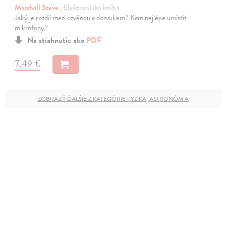
Marshall Steve
| Elektronická kniha
Jaký je rozdíl mezi ozvěnou a dozvukem? Kam nejlépe umístit
mikrofony?
Na stiahnutie ako
PDF
7,49 €
ZOBRAZIŤ ĎALŠIE Z KATEGÓRIE FYZIKA, ASTRONÓMIA