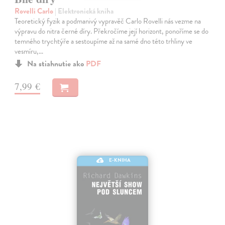
Rovelli Carlo
| Elektronická kniha
Teoretický fyzik a podmanivý vypravěč Carlo Rovelli nás vezme na
výpravu do nitra černé díry. Překročíme její horizont, ponoříme se do
temného trychtýře a sestoupíme až na samé dno této trhliny ve
vesmíru,…
Na stiahnutie ako
PDF
7,99 €
E-KNIHA