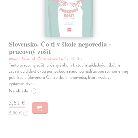
Slovensko. Čo ti v škole nepovedia -
pracovný zošit
Marec Samuel, Čermáková Lucia
| Kniha
Tento pracovný zošit, určený žiakom 1. stupňa základných škôl, je
zábavnou didaktickou pomôckou a náučnou nadstavbou rovnomennej
publikácie Slovensko Čo ti v škole nepovedia, ktorá vyšla vo
vydavateľstve…
Na sklade
?
5,61 €
5,90 €
?