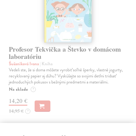
Profesor Tekvička a Števko v domácom
laboratóriu
Šušaníková Ivana
| Kniha
Vedeli ste, že si doma môžete vyrobiť soľné šperky, vlastné jogurty,
recyklovaný papier aj dúhu? Vyskúšajte so svojimi deťmi tridsať
jednoduchých pokusov s bežnými predmetmi a materiálmi.
Na sklade
?
14,20 €
14,95 €
?