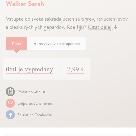
Walker Sarah
Vstúpte do sveta zakrádajúcich sa tigrov, revúcich levov
a bleskurýchlych gepardov. Kde žijú?
Čítať ďalej
↓
Kúpiť
Rezervovať v kníhkupectve
titul je vypredaný
7,99 €
Pridať do wishlistu
Odporučiť známemu
Zdielať na Facebooku