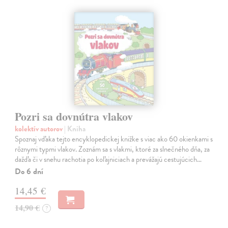
Pozri sa dovnútra vlakov
kolektív autorov
| Kniha
Spoznaj vďaka tejto encyklopedickej knižke s viac ako 60 okienkami s
rôznymi typmi vlakov. Zoznám sa s vlakmi, ktoré za slnečného dňa, za
dažďa či v snehu rachotia po koľajniciach a prevážajú cestujúcich…
Do 6 dní
14,45 €
14,90 €
?