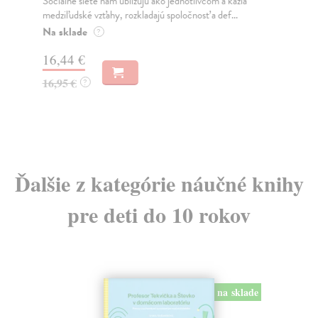
Sociálne siete nám ubližujú ako jednotlivcom a kazia
Mik
medziľudské vzťahy, rozkladajú spoločnosť a def...
Mon
o k
Na sklade
?
Na
16,44 €
23
16,95 €
?
24
Ďalšie z kategórie náučné knihy
pre deti do 10 rokov
na sklade