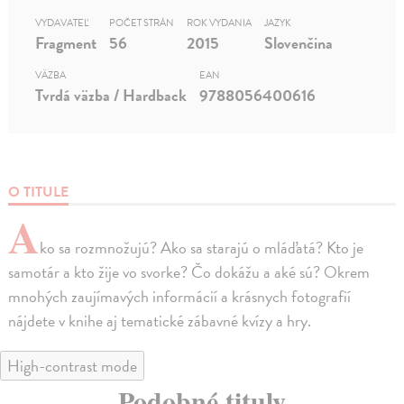
VYDAVATEĽ
POČET STRÁN
ROK VYDANIA
JAZYK
Fragment
56
2015
Slovenčina
VÄZBA
EAN
Tvrdá väzba / Hardback
9788056400616
O TITULE
A
ko sa rozmnožujú? Ako sa starajú o mláďatá? Kto je
samotár a kto žije vo svorke? Čo dokážu a aké sú? Okrem
mnohých zaujímavých informácií a krásnych fotografií
nájdete v knihe aj tematické zábavné kvízy a hry.
High-contrast mode
Podobné tituly