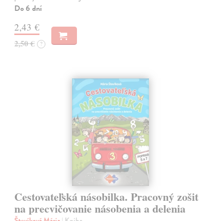
Do 6 dní
2,43 €
2,50 €
?
Cestovateľská násobilka. Pracovný zošit
na precvičovanie násobenia a delenia
Števíková Mária
| Kniha