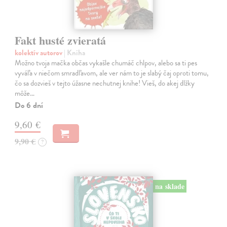
Fakt husté zvieratá
kolektív autorov
| Kniha
Možno tvoja mačka občas vykašle chumáč chlpov, alebo sa ti pes
vyváľa v niečom smradľavom, ale ver nám to je slabý čaj oproti tomu,
čo sa dozvieš v tejto úžasne nechutnej knihe! Vieš, do akej dlžky
môže…
Do 6 dní
9,60 €
9,90 €
?
na sklade