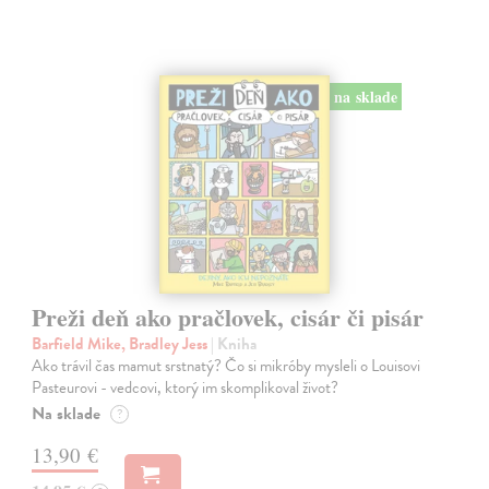
na sklade
Preži deň ako pračlovek, cisár či pisár
Barfield Mike, Bradley Jess
| Kniha
Ako trávil čas mamut srstnatý? Čo si mikróby mysleli o Louisovi
Pasteurovi - vedcovi, ktorý im skomplikoval život?
Na sklade
?
13,90 €