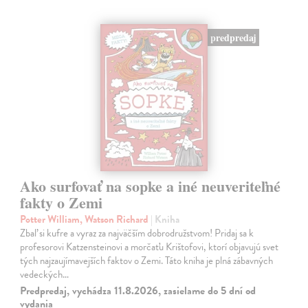
predpredaj
Ako surfovať na sopke a iné neuveriteľné
fakty o Zemi
Potter William, Watson Richard
| Kniha
Zbaľ si kufre a vyraz za najväčším dobrodružstvom! Pridaj sa k
profesorovi Katzensteinovi a morčaťu Krištofovi, ktorí objavujú svet
tých najzaujímavejších faktov o Zemi. Táto kniha je plná zábavných
vedeckých…
Predpredaj, vychádza 11.8.2026, zasielame do 5 dní od
vydania