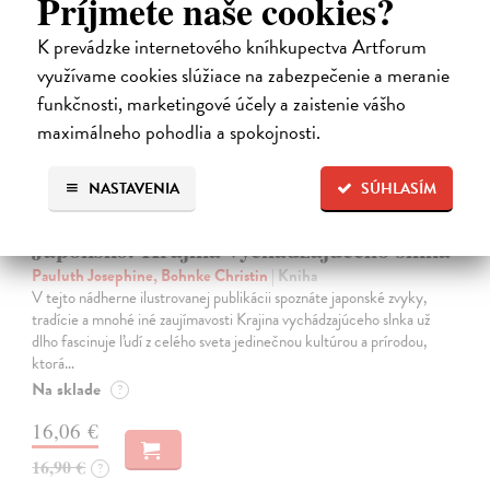
Príjmete naše cookies?
na sklade
K prevádzke internetového kníhkupectva Artforum
využívame cookies slúžiace na zabezpečenie a meranie
funkčnosti, marketingové účely a zaistenie vášho
maximálneho pohodlia a spokojnosti.
NASTAVENIA
SÚHLASÍM
Japonsko. Krajina vychádzajúceho slnka
Pauluth Josephine, Bohnke Christin
| Kniha
V tejto nádherne ilustrovanej publikácii spoznáte japonské zvyky,
tradície a mnohé iné zaujímavosti Krajina vychádzajúceho slnka už
dlho fascinuje ľudí z celého sveta jedinečnou kultúrou a prírodou,
ktorá…
Na sklade
?
16,06 €
16,90 €
?