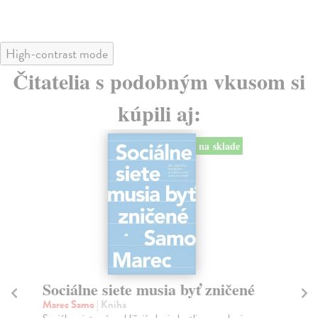
High-contrast mode
Čitatelia s podobným vkusom si
kúpili aj:
na sklade
Sociálne siete musia byť zničené
S
K
Marec Samo
| Kniha