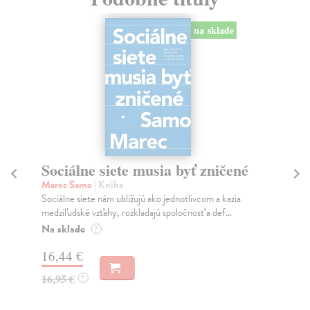
na sklade
Sociálne siete musia byť zničené
S
K
Marec Samo
| Kniha
Sociálne siete nám ubližujú ako jednotlivcom a kazia
Mik
medziľudské vzťahy, rozkladajú spoločnosť a def...
Mon
o k
Na sklade
?
Na
16,44 €
23
16,95 €
?
24