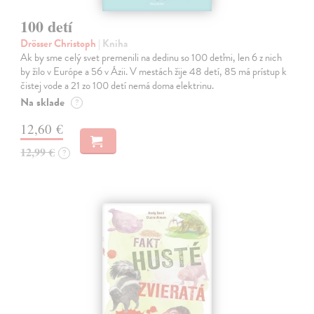
100 detí
Drösser Christoph
| Kniha
Ak by sme celý svet premenili na dedinu so 100 deťmi, len 6 z nich
by žilo v Európe a 56 v Ázii. V mestách žije 48 detí, 85 má prístup k
čistej vode a 21 zo 100 detí nemá doma elektrinu.
Na sklade
?
12,60 €
12,99 €
?