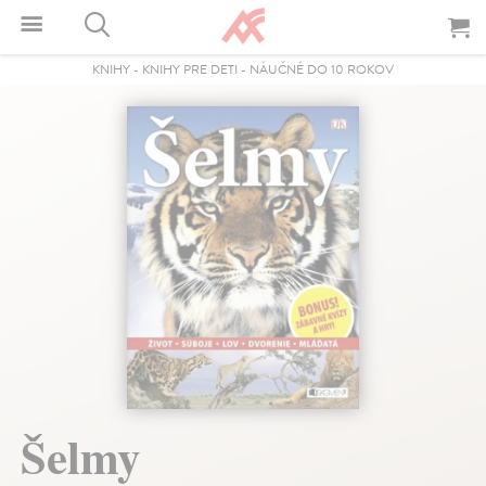
KNIHY
-
KNIHY PRE DETI
-
NÁUČNÉ DO 10 ROKOV
Šelmy