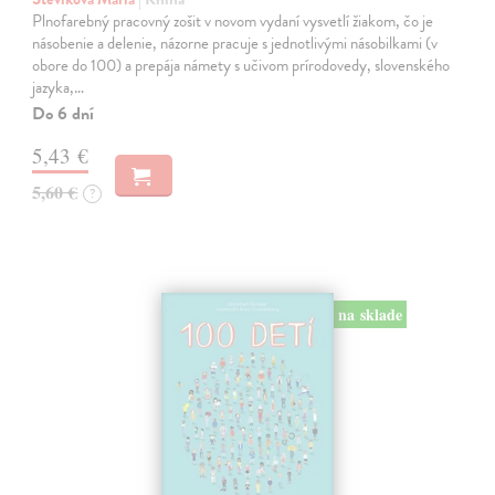
Plnofarebný pracovný zošit v novom vydaní vysvetlí žiakom, čo je
násobenie a delenie, názorne pracuje s jednotlivými násobilkami (v
obore do 100) a prepája námety s učivom prírodovedy, slovenského
jazyka,…
Do 6 dní
5,43 €
5,60 €
?
na sklade