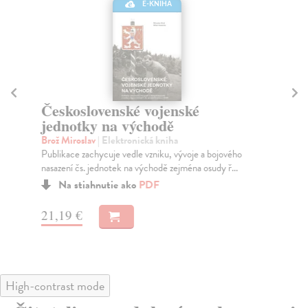
E-KNIHA
Československé vojenské
E
jednotky na východě
le
Brož Miroslav
| Elektronická kniha
Fid
Publikace zachycuje vedle vzniku, vývoje a bojového
Pře
nasazení čs. jednotek na východě zejména osudy ř...
čes
Na stiahnutie ako
PDF
21,19 €
21
High-contrast mode