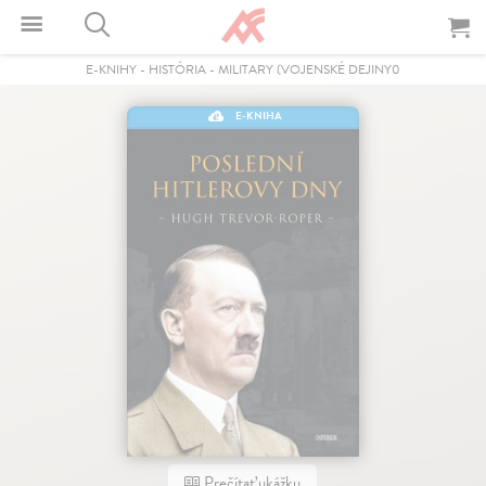
E-KNIHY
-
HISTÓRIA
-
MILITARY (VOJENSKÉ DEJINY0
E-KNIHA
Prečítať ukážku