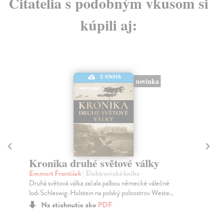
Čitatelia s podobným vkusom si
kúpili aj:
E-KNIHA
novinka
Kronika druhé světové války
Dě
Emmert František
| Elektronická kniha
Har
Druhá světová válka začala palbou německé válečné
Lid
lodi Schleswig-Holstein na polský poloostrov Weste...
spi
Na stiahnutie ako
PDF