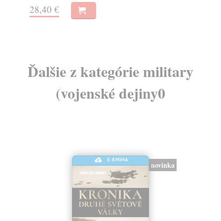
28,40 €
15
Ďalšie z kategórie military
(vojenské dejiny0
E-KNIHA
novinka