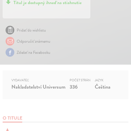
Titul je dostupný ihneď na stiahnutie
Pridať do wishlistu
Odporučiť známemu
Zdielať na Facebooku
VYDAVATEĽ
POČET STRÁN
JAZYK
Nakladatelství Universum
336
Čeština
O TITULE