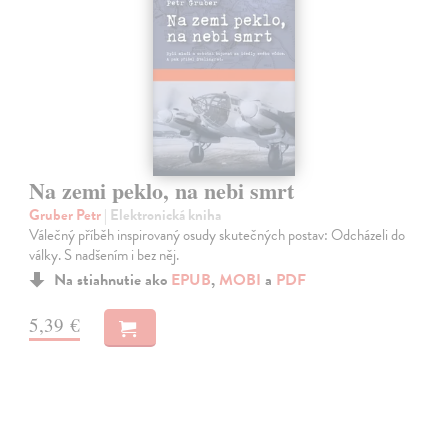
Na zemi peklo, na nebi smrt
Gruber Petr
| Elektronická kniha
Válečný příběh inspirovaný osudy skutečných postav: Odcházeli do
války. S nadšením i bez něj.
Na stiahnutie ako
EPUB
,
MOBI
a
PDF
5,39 €