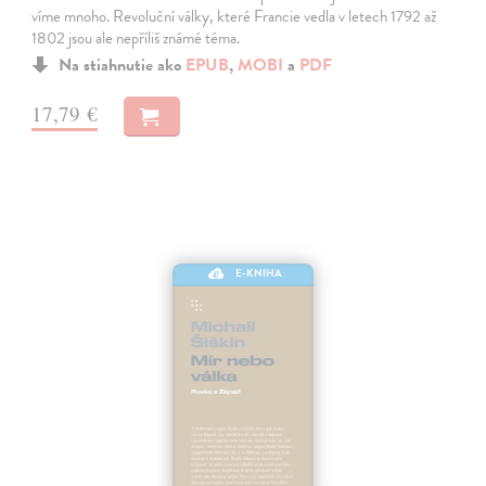
víme mnoho. Revoluční války, které Francie vedla v letech 1792 až
1802 jsou ale nepříliš známé téma.
Na stiahnutie ako
EPUB
,
MOBI
a
PDF
17,79 €
E-KNIHA