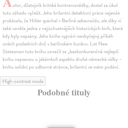
A
utor, důstojník britské kontrarozvědky, dostal za úkol
tuto záhadu vyřešit. Jeho brilantní detektivní práce nejenže
prokázala, že Hitler spáchal v Berlíně sebevraždu, ale díky ní
také vznikla jedna z nejúchvatnějších historických knih, které
kdy byly napsány. Jeho kniha vypráví neobyčejný příběh
oněch posledních dnů v berlínském bunkru. List New
Statesman tuto knihu označil za „bezkonkurenčně nejlepší
knihu napsanou o jakémkoli aspektu druhé německé války –
knihu solidní po odborné stránce, brilantní ve svém podání.
High-contrast mode
Podobné tituly