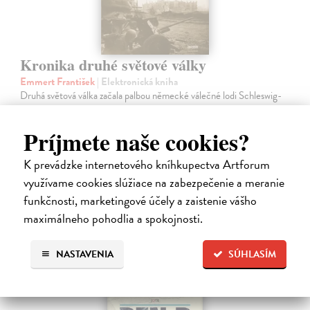
Kronika druhé světové války
Emmert František
| Elektronická kniha
Druhá světová válka začala palbou německé válečné lodi Schleswig-
Holstein na polský poloostrov Westerplatte v časných ranních
hodinách v pátek 1. září 1939. Cesta k novému světovému konfliktu
Príjmete naše cookies?
byla dlouhá,…
Na stiahnutie ako
PDF
K prevádzke internetového kníhkupectva Artforum
využívame cookies slúžiace na zabezpečenie a meranie
28,40 €
funkčnosti, marketingové účely a zaistenie vášho
maximálneho pohodlia a spokojnosti.
NASTAVENIA
SÚHLASÍM
E-KNIHA