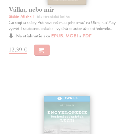
Válka, nebo mír
Šiškin Michail
| Elektronická kniha
Co stojí za spády Putinova režimu a jeho invazí na Ukrajinu? Aby
vysvětlil současnou eskalaci, vydává se autor až do středověku.
Na stiahnutie ako
EPUB
,
MOBI
a
PDF
12,39 €
E-KNIHA