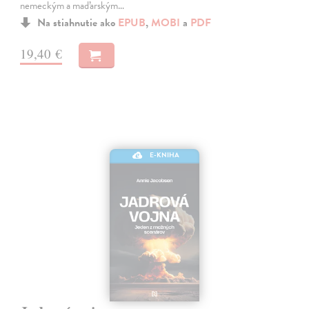
nemeckým a maďarským…
Na stiahnutie ako
EPUB
,
MOBI
a
PDF
19,40 €
E-KNIHA