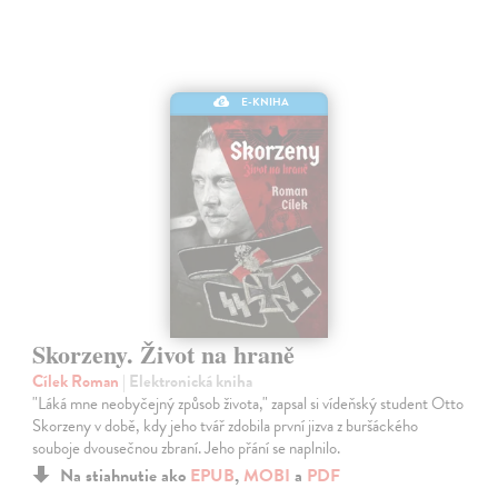
E-KNIHA
Skorzeny. Život na hraně
Cílek Roman
| Elektronická kniha
"Láká mne neobyčejný způsob života," zapsal si vídeňský student Otto
Skorzeny v době, kdy jeho tvář zdobila první jizva z buršáckého
souboje dvousečnou zbraní. Jeho přání se naplnilo.
Na stiahnutie ako
EPUB
,
MOBI
a
PDF