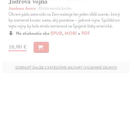
Jadrová vojna
Jacobsen Annie
| Elektronická kniha
Okrem pádu asteroidu na Zem existuje len jeden ďalší scenár, ktorý
by znamenal koniec sveta, aký poznáme – jadrová vojna. Spúšťačom
tejto vojny by bola strela namierená na Spojené štáty americké.
Na stiahnutie ako
EPUB
,
MOBI
a
PDF
16,90 €
ZOBRAZIŤ ĎALŠIE Z KATEGÓRIE MILITARY (VOJENSKÉ DEJINY0