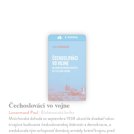
E-KNIHA
Čechoslováci vo vojne
Lenormand Paul
| Elektronická kniha
Mníchovská dohoda zo septembra 1938 ukončila dvadsať rokov
trvajúce budovanie československej štátnosti a demokracie, a
zredukovala tým schopnosť domácej armády brániť krajinu pred