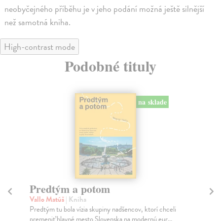
neobyčejného příběhu je v jeho podání možná ještě silnější
než samotná kniha.
High-contrast mode
Podobné tituly
na sklade
Predtým a potom
Mě
Vallo Matúš
| Kniha
Mu
Predtým tu bola vízia skupiny nadšencov, ktorí chceli
Ty 
premeniť hlavné mesto Slovenska na modernú eur...
jeh