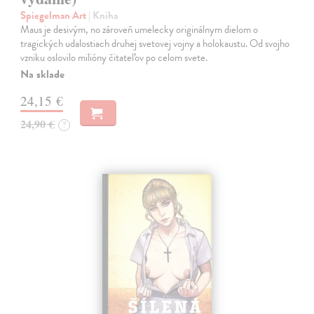
Spiegelman Art
| Kniha
Maus je desivým, no zároveň umelecky originálnym dielom o
tragických udalostiach druhej svetovej vojny a holokaustu. Od svojho
vzniku oslovilo milióny čitateľov po celom svete.
Na sklade
24,15 €
24,90 €
?