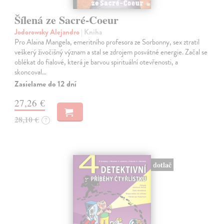
Šílená ze Sacré-Coeur
Jodorowsky Alejandro
| Kniha
Pro Alaina Mangela, emeritního profesora ze Sorbonny, sex ztratil
veškerý živočišný význam a stal se zdrojem posvátné energie. Začal se
oblékat do fialové, která je barvou spirituální otevřenosti, a
skoncoval…
Zasielame do 12 dní
27,26 €
28,10 €
?
dotlač