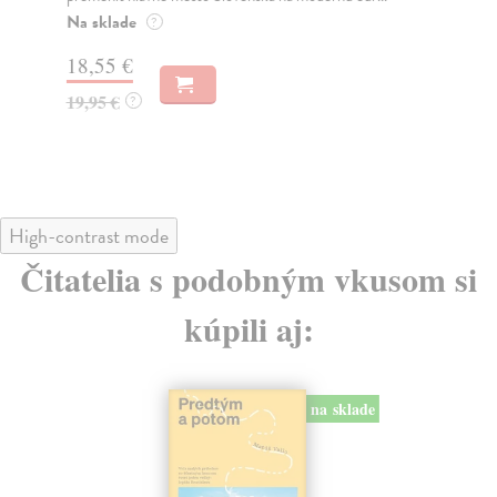
Na sklade
Na
?
18,55 €
31
19,95 €
32
?
High-contrast mode
Čitatelia s podobným vkusom si
kúpili aj:
na sklade