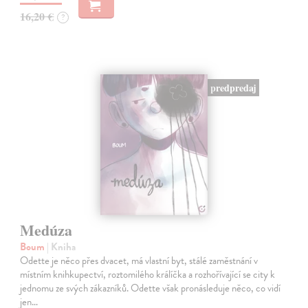
16,20 €
?
predpredaj
Medúza
Boum
| Kniha
Odette je něco přes dvacet, má vlastní byt, stálé zaměstnání v
místním knihkupectví, roztomilého králíčka a rozhořívající se city k
jednomu ze svých zákazníků. Odette však pronásleduje něco, co vidí
jen…