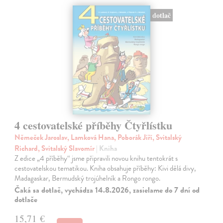
dotlač
4 cestovatelské příběhy Čtyřlístku
Němeček Jaroslav, Lamková Hana, Poborák Jiří, Svitalský
Richard, Svitalský Slavomír
| Kniha
Z edice „4 příběhy“ jsme připravili novou knihu tentokrát s
cestovatelskou tematikou. Kniha obsahuje příběhy: Kivi dělá divy,
Madagaskar, Bermudský trojúhelník a Rongo rongo.
Čaká sa dotlač, vychádza 14.8.2026, zasielame do 7 dní od
dotlače
15,71 €