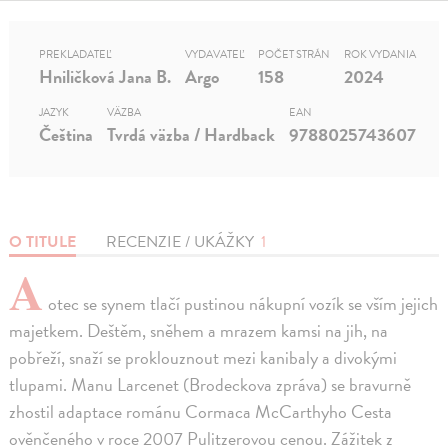
PREKLADATEĽ
VYDAVATEĽ
POČET STRÁN
ROK VYDANIA
Hniličková Jana B.
Argo
158
2024
JAZYK
VÄZBA
EAN
Čeština
Tvrdá väzba / Hardback
9788025743607
O TITULE
RECENZIE / UKÁŽKY
1
A
otec se synem tlačí pustinou nákupní vozík se vším jejich
majetkem. Deštěm, sněhem a mrazem kamsi na jih, na
pobřeží, snaží se proklouznout mezi kanibaly a divokými
tlupami. Manu Larcenet (Brodeckova zpráva) se bravurně
zhostil adaptace románu Cormaca McCarthyho Cesta
ověnčeného v roce 2007 Pulitzerovou cenou. Zážitek z