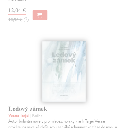
12,04 €
12,95 €
?
Ledový zámek
Vesaas Tarjei
| Kniha
Autor brilantní novely pro mládež, norský klasik Tarjei Vesaas,
prokázal na nevelké ploše svou geniální schopnost vcítit se do mysli a