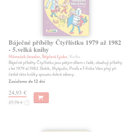
Báječné příběhy Čtyřlístku 1979 až 1982
- 5.velká knihy
Němeček Jaroslav, Štíplová Ljuba
| Kniha
Báječné příběhy Čtyřlístku jsou pátým dílem v řadě, obsahují příběhy
z let 1979 až 1982. Bobík, Myšpulín, Pinďa a Fifinka Vám přejí při
četbě této knížky spoustu dobré zábavy.
Zasielame do 12 dní
24,93 €
27,70 €
?