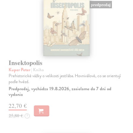
predpredaj
Insektopolis
Kuper Peter
| Kniha
Prehistorické vážky o velikosti jestřába. Hovniválové, co se orientují
podle hvězd.
Predpredaj, vychádza 19.8.2026, zasielame do 7 dní od
vydania
22,70 €
25,80 €
?