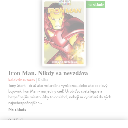
na sklade
Iron Man. Nikdy sa nevzdáva
kolektív autorov
| Kniha
Tony Stark - či už ako miliardár a vynálezca, alebo ako oceľový
bojovník Iron Man - má jediný cieľ: Urobiť zo sveta lepšie a
bezpečnejšie miesto. Aby to dosiahol, nebojí sa vydať ani do tých
najnebezpečnejších…
Na sklade
9,45 €