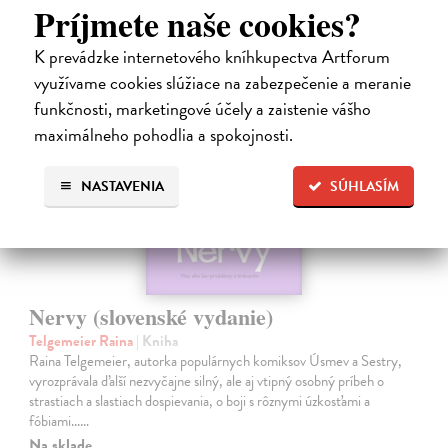
9,95 €
?
Príjmete naše cookies?
K prevádzke internetového kníhkupectva Artforum
využívame cookies slúžiace na zabezpečenie a meranie
na sklade
funkčnosti, marketingové účely a zaistenie vášho
maximálneho pohodlia a spokojnosti.
NASTAVENIA
SÚHLASÍM
Nervy (slovenské vydanie)
Telgemeier Raina
| Kniha
Raina Telgemeier, autorka populárnych komiksov Úsmev a Sestry,
vyrozprávala ďalší nezvyčajne silný, ale aj vtipný osobný príbeh o
strastiach a slastiach dospievania, o boji s rôznymi úzkosťami a
fóbiami...…
Na sklade