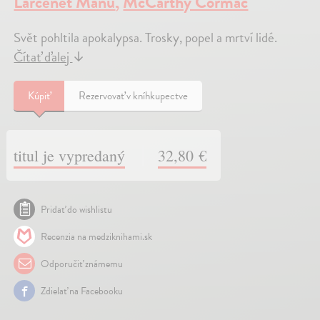
Larcenet Manu
,
McCarthy Cormac
Svět pohltila apokalypsa. Trosky, popel a mrtví lidé.
Čítať ďalej
↓
Kúpiť
Rezervovať v kníhkupectve
titul je vypredaný
32,80 €
Pridať do wishlistu
Recenzia na medziknihami.sk
Odporučiť známemu
Zdielať na Facebooku