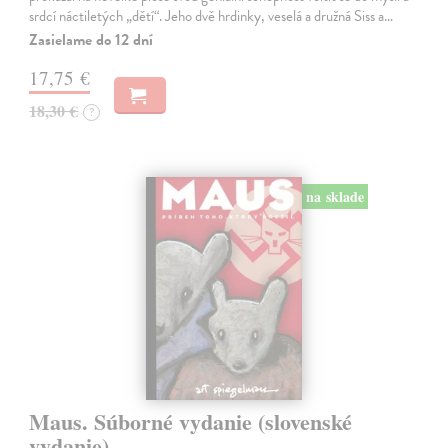
srdcí náctiletých „dětí“. Jeho dvě hrdinky, veselá a družná Siss a…
Zasielame do 12 dní
17,75 €
18,30 €
?
na sklade
Maus. Súborné vydanie (slovenské
vydanie)