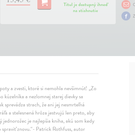
Titul je dostupný ihneď
O
na stiahnutie
Z
 šepoty a zvesti, ktoré si nemohla nevšimnúť: „Zo
o kúzelníka a nezlomnej starej dievky sa
ak sprevádza strach, že ani jej nesmrteľná
áľa a stelesnená hrôza jestvujú len preto, aby
ý jednorožec je najlepšia kniha, akú som kedy
 to spraviť znovu.“- Patrick Rothfuss, autor