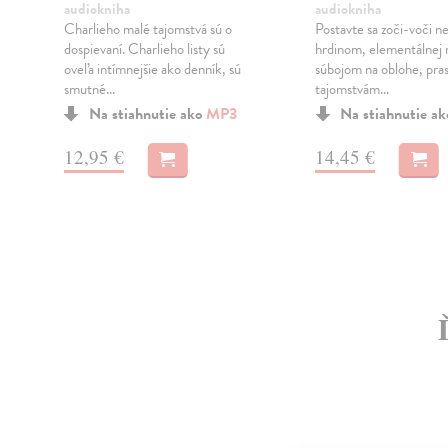
audiokniha
audiokniha
Charlieho malé tajomstvá sú o
Postavte sa zoči-voči 
dospievaní. Charlieho listy sú
hrdinom, elementálnej 
oveľa intímnejšie ako denník, sú
súbojom na oblohe, pra
smutné...
tajomstvám...
Na stiahnutie ako
MP3
Na stiahnutie a
12,95 €
14,45 €