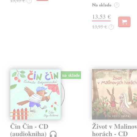
13,95 €
?
Na sklade
?
13,53 €
13,95 €
?
na sklade
Čin Čin - CD
Život v Malino
(audiokniha)
horách - CD