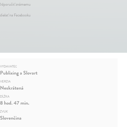
dporučiť známemu
dielať na Facebooku
VYDAVATEĽ
Publixing a Slovart
VERZIA
Neskrátená
DĹŽKA
8 hod. 47 min.
ZVUK
Slovenčina