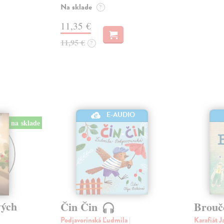
Na sklade
?
11,35 €
11,95 €
?
E-AUDIO
na sklade
vých
Čin Čin
Brouč
Podjavorinská Ľudmila
|
Karafiát 