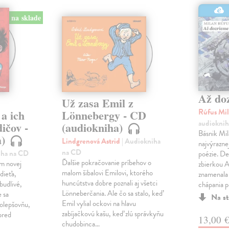
na sklade
Až do
Už zasa Emil z
Rúfus Mi
 a ich
Lönnebergy - CD
audioknih
ičov -
(audiokniha)
Básnik Mil
a)
Lindgrenová Astrid
| Audiokniha
najvýrazne
na CD
iha na CD
poézie. De
Ďalšie pokračovanie príbehov o
om novej
zbierkou A
malom šibalovi Emilovi, ktorého
dieťa,
znamenala
huncútstva dobre poznali aj všetci
ábudlivé,
chápania p
Lönneberčania. Ale čo sa stalo, keď
e sa
Na st
Emil vylial ockovi na hlavu
olepšovňu,
zabíjačkovú kašu, keď zlú správkyňu
pred
13,00 
chudobinca…