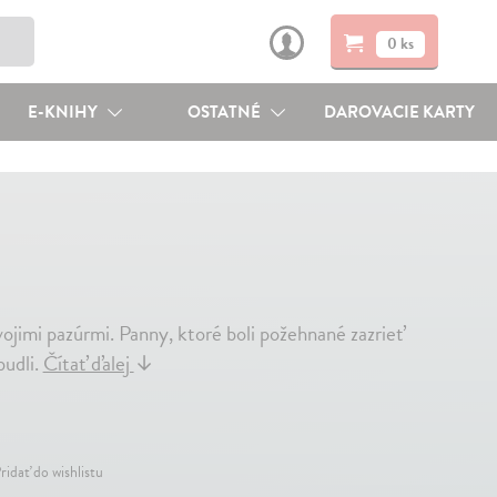
0 ks
E-KNIHY
OSTATNÉ
DAROVACIE KARTY
ojimi pazúrmi. Panny, ktoré boli požehnané zazrieť
budli.
Čítať ďalej
↓
ridať do wishlistu