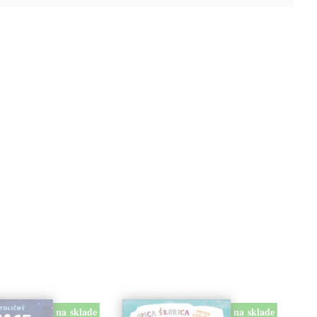
na sklade
na sklade