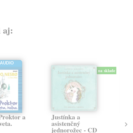
 aj:
-AUDIO
na sklade
Proktor a
Justínka a
Ka
veta.
asistenčný
Var
jednorožec - CD
aud