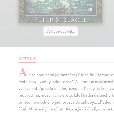
Vypočuť ukážku
O TITULE
A
le za hranicami jej zázračnej ríše sa šírili temné
sveta zmizli všetky jednorožce.“ Za pomoci nešikovnéh
vydáva zistiť pravdu o jednorožcoch. Každý jej krok vš
múdrosť nezmôže nič vo svete, kde kliatba šialeného kr
priviedli posledného jednorožca do záhuby... „Posledn
čítal. Musíte si ju prečítať. Ak ste ju už čítali, musíte