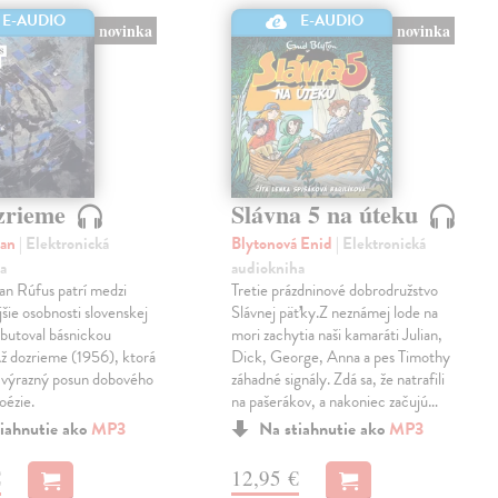
E-AUDIO
E-AUDIO
novinka
novinka
zrieme
Slávna 5 na úteku
lan
| Elektronická
Blytonová Enid
| Elektronická
a
audiokniha
an Rúfus patrí medzi
Tretie prázdninové dobrodružstvo
jšie osobnosti slovenskej
Slávnej päťky.Z neznámej lode na
butoval básnickou
mori zachytia naši kamaráti Julian,
ž dozrieme (1956), ktorá
Dick, George, Anna a pes Timothy
 výrazný posun dobového
záhadné signály. Zdá sa, že natrafili
oézie.
na pašerákov, a nakoniec začujú…
iahnutie ako
MP3
Na stiahnutie ako
MP3
€
12,95 €