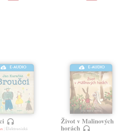
E-AUDIO
E-AUDIO
ci
Život v Malinových
horách
Jan
| Elektronická