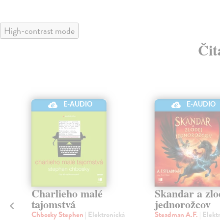
High-contrast mode
Čit
E-AUDIO
E-AUDIO
Charlieho malé
Skandar a zlo
tajomstvá
jednorožcov
Chbosky Stephen
| Elektronická
Steadman A.F.
| Elekt