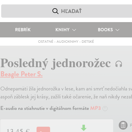
REBRÍK
KNIHY
BOOKS
OSTATNÉ
-
AUDIOKNIHY
-
DETSKÉ
Posledný jednorožec
Beagle Peter S.
Odnepamäti žila jednorožka v lese, kam ani smrť nedočiahla sv
aspoň záblesk jej krásy, zažili také očarenie, že naň nikdy neza
E-audio na stiahnutie v digitálnom formáte
MP3
?
P
13,45 €