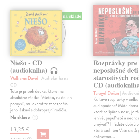
na sklade
Niešo - CD
Rozprávky pre
(audiokniha)
neposlušné deti
starostivých rod
Walliams David
| Audiokniha na
CD (audioknih
CD
Toto je príbeh decka, ktoré má
Taragel Dušan
| Audiokn
absolútne všetko. Všetko, na čo len
Kultové rozprávky v celk
pomyslí, mu okamžite zabezpečia
audiopodobe! Máte doma 
jeho láskaví a dobroprajní rodičia.
ktoré sa špára v nose, je z
Na sklade
?
lenivé, papuľnaté a nechc
umývať? Hľadáte dobrú p
13,25 €
ktorá zachráni Vaše dieťa 
doživotnou…