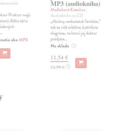
MP3 (audiokniha)
Príb
lektronická
jedn
Maďarková Kateřina
|
strh
oktor Proktor majú
Audiokniha na CD
stanú ďalšiu sériu
„Akútny nedostatok fantázie,“
šialených
tak sa volá zvláštna Justínkina
..
6,
diagnóza, na ktorú jej doktor
predpísa...
hnutie ako
MP3
Na sklade
?
11,54 €
11,90 €
?
y