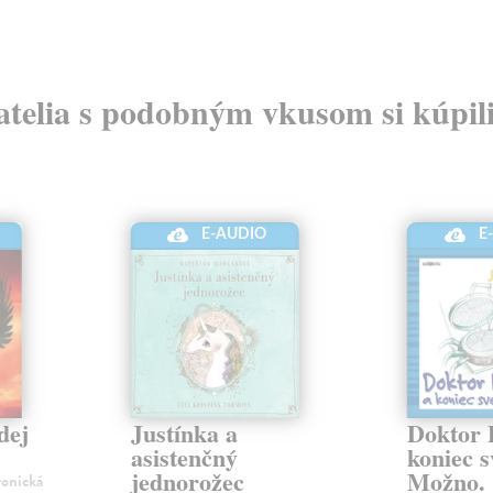
atelia s podobným vkusom si kúpili
E-AUDIO
E
dej
Justínka a
Doktor 
asistenčný
koniec s
jednorožec
Možno.
ronická