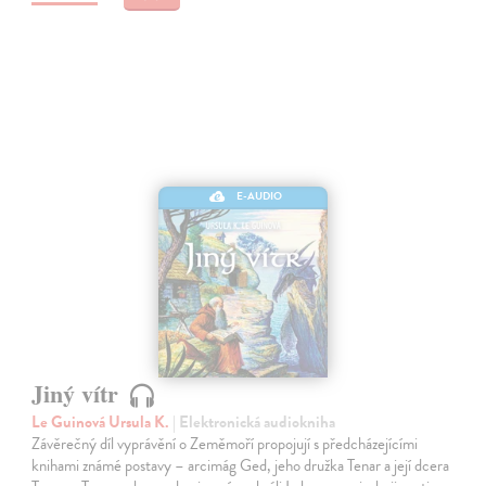
E-AUDIO
Jiný vítr
Le Guinová Ursula K.
| Elektronická audiokniha
Závěrečný díl vyprávění o Zeměmoří propojují s předcházejícími
knihami známé postavy – arcimág Ged, jeho družka Tenar a její dcera