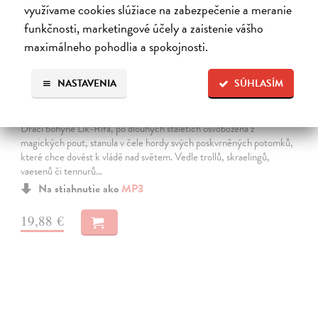
využívame cookies slúžiace na zabezpečenie a meranie
funkčnosti, marketingové účely a zaistenie vášho
maximálneho pohodlia a spokojnosti.
NASTAVENIA
SÚHLASÍM
Běs bohů
Gwynne John
| Elektronická audiokniha
Dračí bohyně Lik-Rifa, po dlouhých staletích osvobozená z
magických pout, stanula v čele hordy svých poskvrněných potomků,
které chce dovést k vládě nad světem. Vedle trollů, skraelingů,
vaesenů či tennurů…
Na stiahnutie ako
MP3
19,88 €