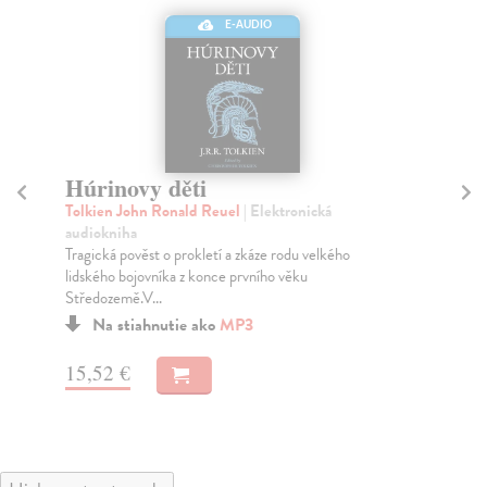
E-AUDIO
Húrinovy děti
P
2
Tolkien John Ronald Reuel
| Elektronická
audiokniha
Tol
Tragická pověst o prokletí a zkáze rodu velkého
V d
lidského bojovníka z konce prvního věku
net
Středozemě.V...
Za
Na stiahnutie ako
MP3
18
15,52 €
18