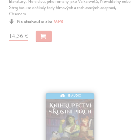
literatury. Není divu, jeho romány jako Válka světů, Neviditelný nebo
Stroj času se dočkaly řady filmových a rozhlasových adaptací,
Orsonem…
Na stiahnutie ako
MP3
14,36 €
E-AUDIO