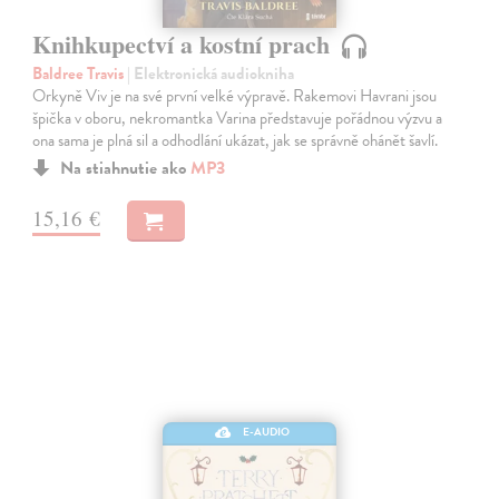
Knihkupectví a kostní prach
Baldree Travis
| Elektronická audiokniha
Orkyně Viv je na své první velké výpravě. Rakemovi Havrani jsou
špička v oboru, nekromantka Varina představuje pořádnou výzvu a
ona sama je plná sil a odhodlání ukázat, jak se správně ohánět šavlí.
Na stiahnutie ako
MP3
15,16 €
E-AUDIO