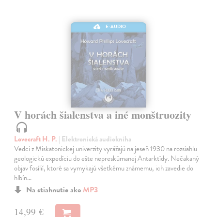
E-AUDIO
V horách šialenstva a iné monštruozity
Lovecraft H. P.
| Elektronická audiokniha
Vedci z Miskatonickej univerzity vyrážajú na jeseň 1930 na rozsiahlu
geologickú expedíciu do ešte nepreskúmanej Antarktídy. Nečakaný
objav fosílií, ktoré sa vymykajú všetkému známemu, ich zavedie do
hlbín…
Na stiahnutie ako
MP3
14,99 €