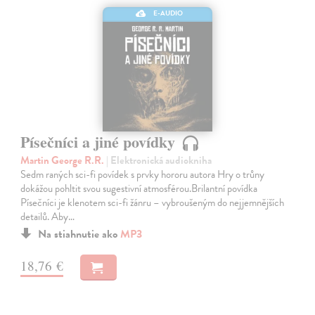
E-AUDIO
Písečníci a jiné povídky
Martin George R.R.
| Elektronická audiokniha
Sedm raných sci-fi povídek s prvky hororu autora Hry o trůny
dokážou pohltit svou sugestivní atmosférou.Brilantní povídka
Písečníci je klenotem sci-fi žánru – vybroušeným do nejjemnějších
detailů. Aby…
Na stiahnutie ako
MP3
18,76 €