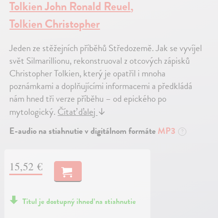
Tolkien John Ronald Reuel
,
Tolkien Christopher
Jeden ze stěžejních příběhů Středozemě. Jak se vyvíjel
svět Silmarillionu, rekonstruoval z otcových zápisků
Christopher Tolkien, který je opatřil i mnoha
poznámkami a doplňujícími informacemi a předkládá
nám hned tři verze příběhu – od epického po
mytologický.
Čítať ďalej
↓
E-audio na stiahnutie v digitálnom formáte
MP3
?
15,52 €
Titul je dostupný ihneď na stiahnutie