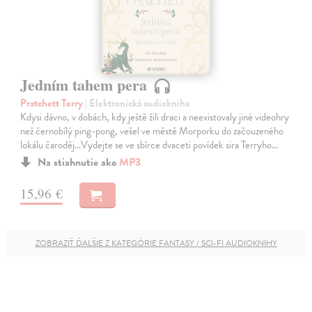
Jedním tahem pera
Pratchett Terry
| Elektronická audiokniha
Kdysi dávno, v dobách, kdy ještě žili draci a neexistovaly jiné videohry
než černobílý ping-pong, vešel ve městě Morporku do začouzeného
lokálu čaroděj…Vydejte se ve sbírce dvaceti povídek sira Terryho…
Na stiahnutie ako
MP3
15,96 €
ZOBRAZIŤ ĎALŠIE Z KATEGÓRIE FANTASY / SCI-FI AUDIOKNIHY