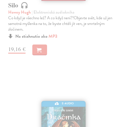
Silo
Howey Hugh
| Elektronická audiokniha
Co když je všechno lež? A co když není?!Objevte svět, kde už jen
samotná myšlenka na to, že byste chtěli jít ven, je smrtelným
zločinem.
Na stiahnutie ako
MP3
19,16 €
E-AUDIO