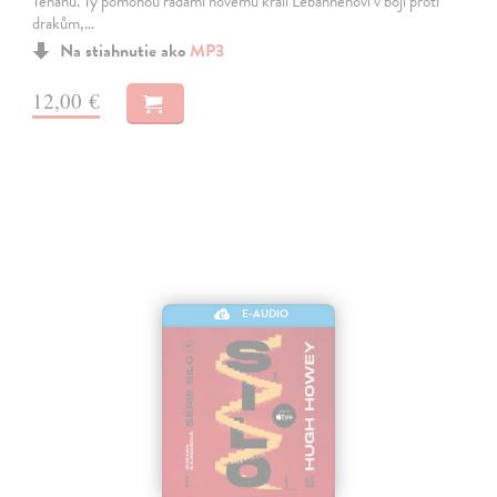
Tenanu. Ty pomohou radami novému králi Lebannenovi v boji proti
drakům,…
Na stiahnutie ako
MP3
12,00 €
E-AUDIO