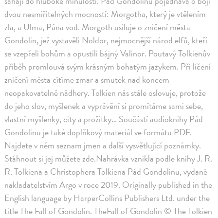
sahají do hluboké minulosti. Pád Gondolinu pojednává o boji
dvou nesmiřitelných mocností: Morgotha, který je vtělením
zla, a Ulma, Pána vod. Morgoth usiluje o zničení města
Gondolin, jež vystavěli Noldor, nejmocnější národ elfů, kteří
se vzepřeli bohům a opustili bájný Valinor. Poutavý Tolkienův
příběh promlouvá svým krásným bohatým jazykem. Při líčení
zničení města cítíme zmar a smutek nad koncem
neopakovatelné nádhery. Tolkien nás stále oslovuje, protože
do jeho slov, myšlenek a vyprávění si promítáme sami sebe,
vlastní myšlenky, city a prožitky… Součástí audioknihy Pád
Gondolinu je také doplňkový materiál ve formátu PDF.
Najdete v něm seznam jmen a další vysvětlující poznámky.
Stáhnout si jej můžete zde.Nahrávka vznikla podle knihy J. R.
R. Tolkiena a Christophera Tolkiena Pád Gondolinu, vydané
nakladatelstvím Argo v roce 2019. Originally published in the
English language by HarperCollins Publishers Ltd. under the
title The Fall of Gondolin. TheFall of Gondolin © The Tolkien