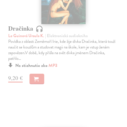
Dračinka
Le Guinová Ursula K.
| Elektronická audiokniha
Povídka z oblasti Zeměmoří Irie, kde žije dívka Dračinka, která touží
naučit se kouzlům a studovat magii na škole, kam je vstup ženám
zapovězen.V době, kdy přišla na svět dívka jménem Dračinka,
patřilo…
Na stiahnutie ako
MP3
9,20 €