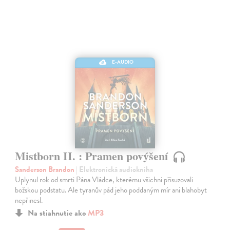
E-AUDIO
Mistborn II. : Pramen povýšení
Sanderson Brandon
| Elektronická audiokniha
Uplynul rok od smrti Pána Vládce, kterému všichni přisuzovali
božskou podstatu. Ale tyranův pád jeho poddaným mír ani blahobyt
nepřinesl.
Na stiahnutie ako
MP3