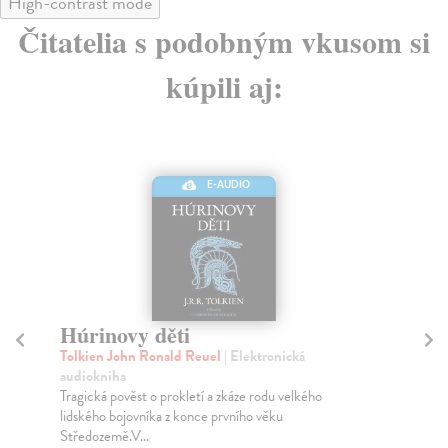
High-contrast mode
Čitatelia s podobným vkusom si
kúpili aj:
E-AUDIO
Húrinovy děti
P
2
Tolkien John Ronald Reuel
| Elektronická
audiokniha
Tol
Tragická pověst o prokletí a zkáze rodu velkého
V d
lidského bojovníka z konce prvního věku
net
Středozemě.V...
Za