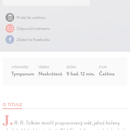
Pridať do wishlistu
Odporučiť známemu
Zdielať na Facebooku
VYDAVATEĽ
VERZIA
DĹŽKA
ZVUK
Tympanum
Neskrátená
9 hod. 12 min.
Čeština
O TITULE
J.
R. R. Tolkien stvořil propracovaný svět, jehož kořeny