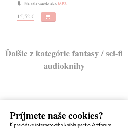
Na stiahnutie ako
MP3
18
15,52 €
18
Ďalšie z kategórie fantasy / sci-fi
audioknihy
Príjmete naše cookies?
E-AUDIO
K prevádzke internetového kníhkupectva Artforum