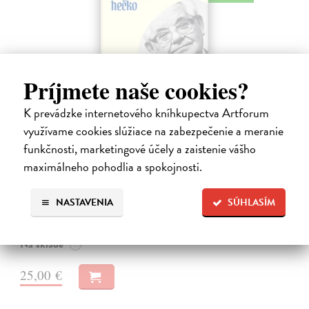
Príjmete naše cookies?
K prevádzke internetového kníhkupectva Artforum
využívame cookies slúžiace na zabezpečenie a meranie
funkčnosti, marketingové účely a zaistenie vášho
Dobrodružstvo prekladu
maximálneho pohodlia a spokojnosti.
Hečko Blahoslav
| Kniha
„Nádherná kniha o úskaliach prekladateľského remesla a bohatstve
nášho jazyka.“ Adam Berka, vydavateľ Blahoslav Hečko (*1915 Suchá
NASTAVENIA
SÚHLASÍM
nad Parnou – †2002 Bratislava) je jedny´m z najvy´znamnejších
slovensky´ch,…
Na sklade
?
25,00 €