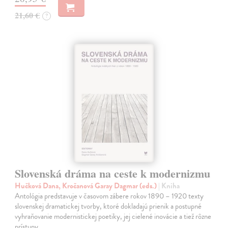
21,60 €
?
Slovenská dráma na ceste k modernizmu
Hučková Dana, Kročanová Garay Dagmar (eds.)
| Kniha
Antológia predstavuje v časovom zábere rokov 1890 – 1920 texty
slovenskej dramatickej tvorby, ktoré dokladajú prienik a postupné
vyhraňovanie modernistickej poetiky, jej cielené inovácie a tiež rôzne
prístupy…