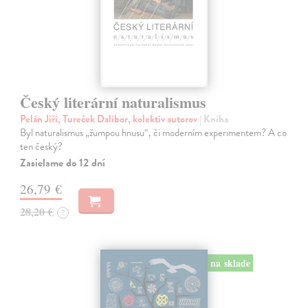
Český literární naturalismus
Pelán Jiří, Tureček Dalibor, kolektív autorov
| Kniha
Byl naturalismus „žumpou hnusu“, či moderním experimentem? A co
ten český?
Zasielame do 12 dní
26,79 €
28,20 €
?
na sklade