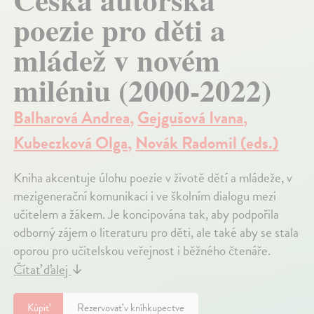
poezie pro děti a
mládež v novém
miléniu (2000-2022)
Balharová Andrea
,
Gejgušová Ivana
,
Kubeczková Olga
,
Novák Radomil (eds.)
Kniha akcentuje úlohu poezie v životě dětí a mládeže, v
mezigenerační komunikaci i ve školním dialogu mezi
učitelem a žákem. Je koncipována tak, aby podpořila
odborný zájem o literaturu pro děti, ale také aby se stala
oporou pro učitelskou veřejnost i běžného čtenáře.
Čítať ďalej
↓
Kúpiť
Rezervovať v kníhkupectve