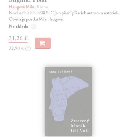
Haugová Mila
| Kniha
Nová edícia bibliofílií SLC je o písaní píšucich autorov a autoriek.
Otvára ju poetka Mila Haugová.
Na sklade
?
31,26 €
32,90 €
?