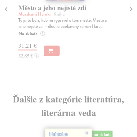
Město a jeho nejisté zdi
Tr
Murakami Haruki
| Kniha
Ma
Ty jsi to byla, kdo mi vyprávěl o tom městě. Město a
JE
jeho nejisté zdi – dlouho očekávaný román Haru...
NAŠ
muž
Na sklade
?
Za
31,21 €
22
32,85 €
?
24
Ďalšie z kategórie literatúra,
literárna veda
na sklade