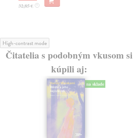
22
32,85 €
?
24
High-contrast mode
Čitatelia s podobným vkusom si
kúpili aj:
na sklade