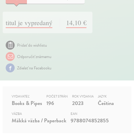
titul je vypredaný
14,10 €
Pridať do wishlistu
Odporučiť známemu
Zdielať na Facebooku
VYDAVATEĽ
POČET STRÁN
ROK VYDANIA
JAZYK
Books & Pipes
196
2023
Čeština
VÄZBA
EAN
Mäkká väzba / Paperback
9788074852855