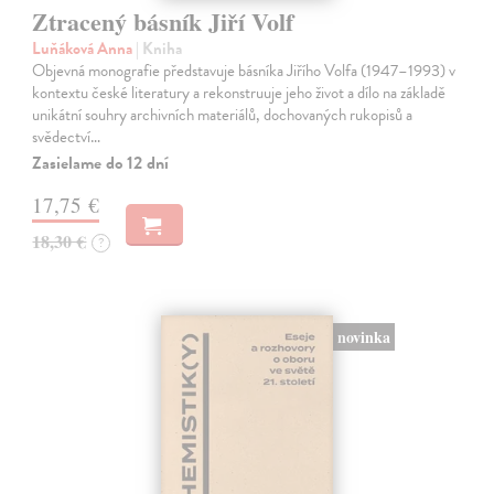
Ztracený básník Jiří Volf
Luňáková Anna
| Kniha
Objevná monografie představuje básníka Jiřího Volfa (1947–1993) v
kontextu české literatury a rekonstruuje jeho život a dílo na základě
unikátní souhry archivních materiálů, dochovaných rukopisů a
svědectví…
Zasielame do 12 dní
17,75 €
18,30 €
?
novinka