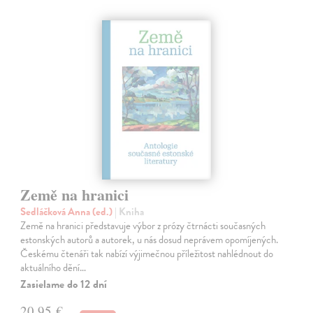
Země na hranici
Sedláčková Anna (ed.)
| Kniha
Země na hranici představuje výbor z prózy čtrnácti současných
estonských autorů a autorek, u nás dosud neprávem opomíjených.
Českému čtenáři tak nabízí výjimečnou příležitost nahlédnout do
aktuálního dění…
Zasielame do 12 dní
20,95 €