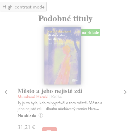
High-contrast mode
Podobné tituly
na sklade
Město a jeho nejisté zdi
Tr
Murakami Haruki
| Kniha
Ma
Ty jsi to byla, kdo mi vyprávěl o tom městě. Město a
JE
jeho nejisté zdi – dlouho očekávaný román Haru...
NAŠ
muž
Na sklade
?
Za
31,21 €