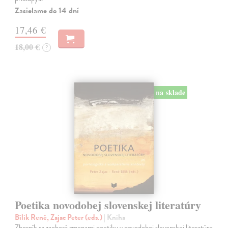
Zasielame do 14 dní
17,46 €
18,00 €
?
na sklade
Poetika novodobej slovenskej literatúry
Bílik René, Zajac Peter (eds.)
| Kniha
Zborník sa zaoberá zmenami poetiky v novodobej slovenskej literatúre