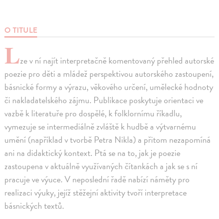
O TITULE
L
ze v ní najít interpretačně komentovaný přehled autorské
poezie pro děti a mládež perspektivou autorského zastoupení,
básnické formy a výrazu, věkového určení, umělecké hodnoty
či nakladatelského zájmu. Publikace poskytuje orientaci ve
vazbě k literatuře pro dospělé, k folklornímu říkadlu,
vymezuje se intermediálně zvláště k hudbě a výtvarnému
umění (například v tvorbě Petra Nikla) a přitom nezapomíná
ani na didaktický kontext. Ptá se na to, jak je poezie
zastoupena v aktuálně využívaných čítankách a jak se s ní
pracuje ve výuce. V neposlední řadě nabízí náměty pro
realizaci výuky, jejíž stěžejní aktivity tvoří interpretace
básnických textů.