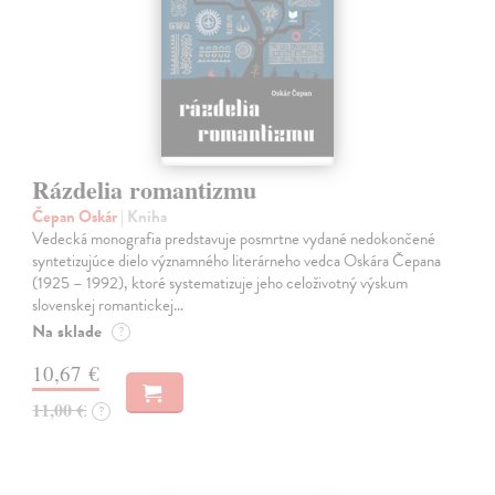
Rázdelia romantizmu
Čepan Oskár
| Kniha
Vedecká monografia predstavuje posmrtne vydané nedokončené
syntetizujúce dielo významného literárneho vedca Oskára Čepana
(1925 – 1992), ktoré systematizuje jeho celoživotný výskum
slovenskej romantickej…
Na sklade
?
10,67 €
11,00 €
?