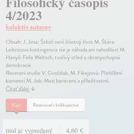
Filosofický časopis
4/2023
kolektív autorov
Obsah: J. Jirsa: Štěstí není šťastný život M. Škára:
Leibnizova kontingencia nie je náhoda ani nahodilost M.
Hanyš: Felix Weltsch, tvořivý střed a obranyschopná
demokracie
Recenzní studie V. Gvoždiak, M. Fikejzová: Přehlížení
konvencí M. Job: Mezi bariérami a příležitostmi.
Čítať ďalej
↓
Kúpiť
Rezervovať v kníhkupectve
titul je vypredaný
4,60 €