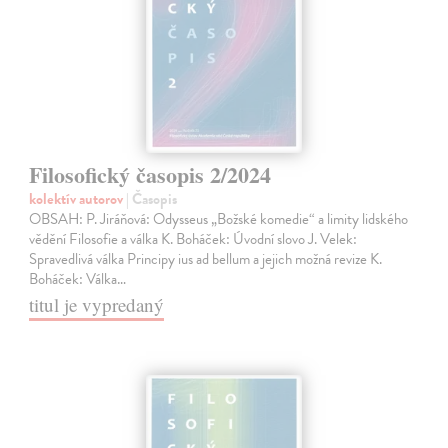
Filosofický časopis 2/2024
kolektív autorov
| Časopis
OBSAH: P. Jiráňová: Odysseus „Božské komedie“ a limity lidského
vědění Filosofie a válka K. Boháček: Úvodní slovo J. Velek:
Spravedlivá válka Principy ius ad bellum a jejich možná revize K.
Boháček: Válka…
titul je vypredaný