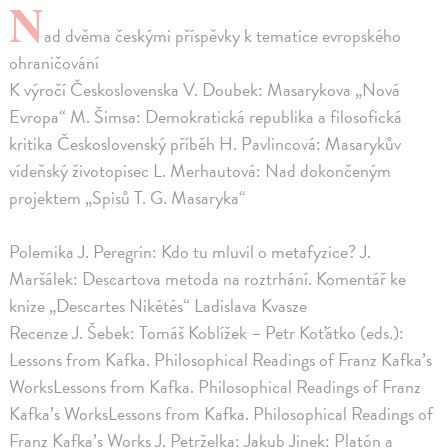
N
ad dvěma českými příspěvky k tematice evropského
ohraničování
K výročí Československa V. Doubek: Masarykova „Nová
Evropa“ M. Šimsa: Demokratická republika a filosofická
kritika Československý příběh H. Pavlincová: Masarykův
vídeňský životopisec L. Merhautová: Nad dokončeným
projektem „Spisů T. G. Masaryka“
Polemika J. Peregrin: Kdo tu mluvil o metafyzice? J.
Maršálek: Descartova metoda na roztrhání. Komentář ke
knize „Descartes Nikétés“ Ladislava Kvasze
Recenze J. Šebek: Tomáš Koblížek – Petr Koťátko (eds.):
Lessons from Kafka. Philosophical Readings of Franz Kafka’s
WorksLessons from Kafka. Philosophical Readings of Franz
Kafka’s WorksLessons from Kafka. Philosophical Readings of
Franz Kafka’s Works J. Petrželka: Jakub Jinek: Platón a