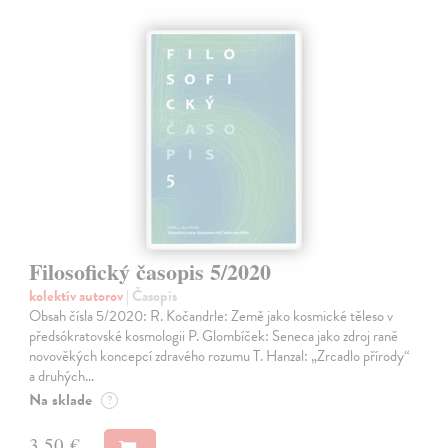
Filosofický časopis 5/2020
kolektív autorov
| Časopis
Obsah čísla 5/2020: R. Kočandrle: Země jako kosmické těleso v
předsókratovské kosmologii P. Glombíček: Seneca jako zdroj raně
novověkých koncepcí zdravého rozumu T. Hanzal: „Zrcadlo přírody“
a druhých…
Na sklade
?
3,50 €