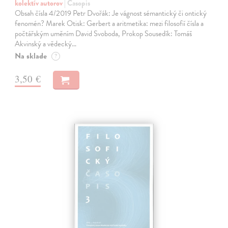
kolektív autorov
| Časopis
Obsah čísla 4/2019 Petr Dvořák: Je vágnost sémantický či ontický
fenomén? Marek Otisk: Gerbert a aritmetika: mezi filosofií čísla a
počtářským uměním David Svoboda, Prokop Sousedík: Tomáš
Akvinský a vědecký…
Na sklade
?
3,50 €