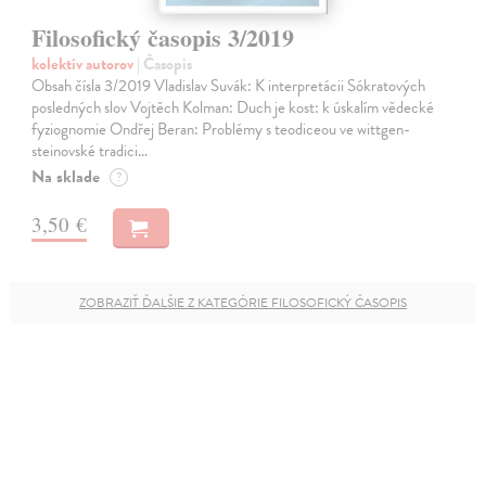
Filosofický časopis 3/2019
kolektív autorov
| Časopis
Obsah čísla 3/2019 Vladislav Suvák: K interpretácii Sókratových
posledných slov Vojtěch Kolman: Duch je kost: k úskalím vědecké
fyziognomie Ondřej Beran: Problémy s teodiceou ve wittgen­
steinovské tradici…
Na sklade
?
3,50 €
ZOBRAZIŤ ĎALŠIE Z KATEGÓRIE FILOSOFICKÝ ČASOPIS