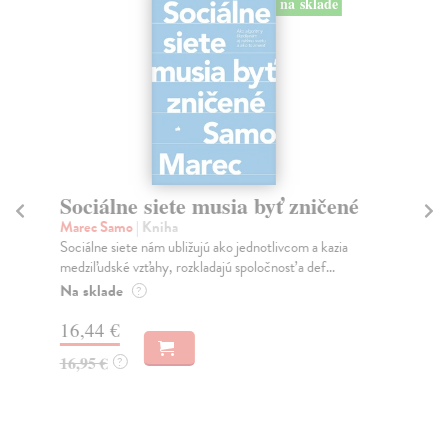
na sklade
Sociálne siete musia byť zničené
S
K
Marec Samo
| Kniha
Sociálne siete nám ubližujú ako jednotlivcom a kazia
Mik
medziľudské vzťahy, rozkladajú spoločnosť a def...
Mon
o k
Na sklade
?
Na
16,44 €
23
16,95 €
?
24