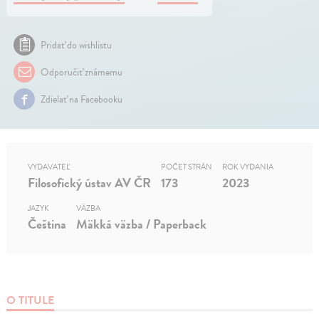
Pridať do wishlistu
Odporučiť známemu
Zdielať na Facebooku
VYDAVATEĽ
POČET STRÁN
ROK VYDANIA
Filosofický ústav AV ČR
173
2023
JAZYK
VÄZBA
Čeština
Mäkká väzba / Paperback
O TITULE