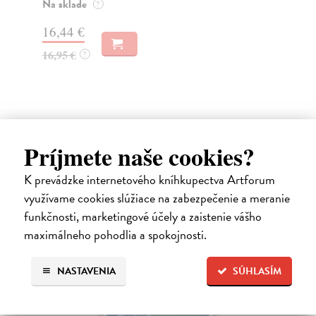
o k
Na sklade
?
Na
16,44 €
23
16,95 €
?
24
Príjmete naše cookies?
Ďalšie z kategórie filosofický
K prevádzke internetového kníhkupectva Artforum
časopis
využívame cookies slúžiace na zabezpečenie a meranie
funkčnosti, marketingové účely a zaistenie vášho
maximálneho pohodlia a spokojnosti.
NASTAVENIA
SÚHLASÍM