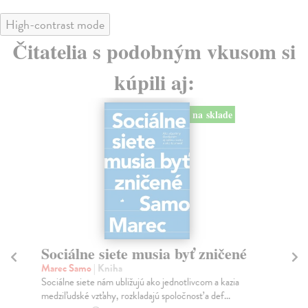
High-contrast mode
Čitatelia s podobným vkusom si
kúpili aj:
na sklade
Sociálne siete musia byť zničené
S
K
Marec Samo
| Kniha
Sociálne siete nám ubližujú ako jednotlivcom a kazia
Mik
medziľudské vzťahy, rozkladajú spoločnosť a def...
Mon