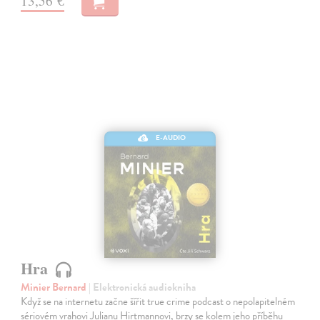
13,56 €
E-AUDIO
Hra
Minier Bernard
| Elektronická audiokniha
Když se na internetu začne šířit true crime podcast o nepolapitelném
sériovém vrahovi Julianu Hirtmannovi, brzy se kolem jeho příběhu