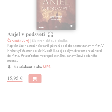
Anjel v podsvetí
Červenák Juraj
| Elektronická audiokniha
Kapitán Stein a notár Barbarič pátrajú po diabolskom vrahovi v PlzniV
Prahe vyčíňa mor a cisár Rudolf II. sa aj s celým dvorom presťahoval
do Plzne. Povesť tohto mravopočestného, panovníkovi oddaného
mesta…
Na stiahnutie ako
MP3
15,95 €