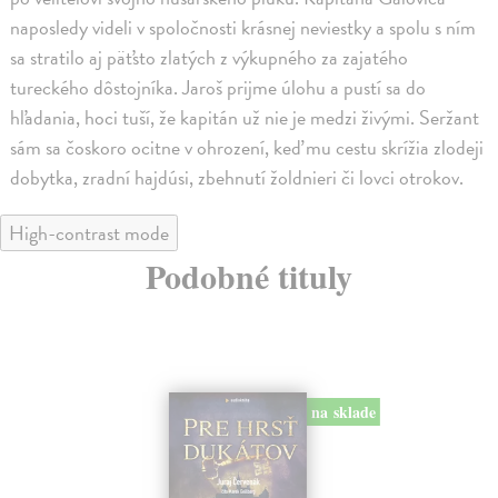
naposledy videli v spoločnosti krásnej neviestky a spolu s ním
sa stratilo aj päťsto zlatých z výkupného za zajatého
tureckého dôstojníka. Jaroš prijme úlohu a pustí sa do
hľadania, hoci tuší, že kapitán už nie je medzi živými. Seržant
sám sa čoskoro ocitne v ohrození, keď mu cestu skrížia zlodeji
dobytka, zradní hajdúsi, zbehnutí žoldnieri či lovci otrokov.
High-contrast mode
Podobné tituly
na sklade