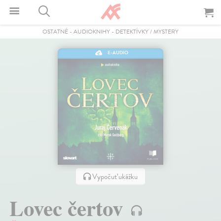
OSTATNÉ
-
AUDIOKNIHY
-
DETEKTÍVKY / MYSTERY
E-AUDIO
Vypočuť ukážku
Lovec čertov