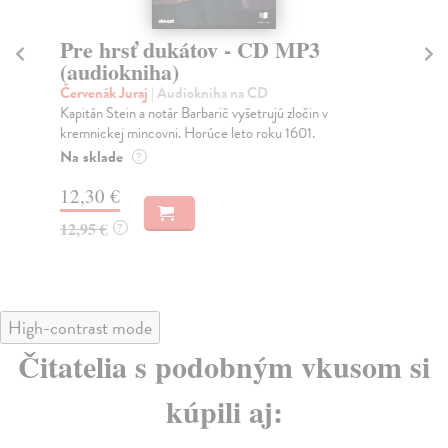
Vlk a dýka - MP3 CD
O
(audiokniha)
(
Červenák Juraj
| Audiokniha na CD
Če
Notár Barbarič rieši záhadný zločin na hrade lúpežných
Nál
rytierov. Hrad na hore Sitno oddávna stráži c...
pri
pri.
Na sklade
?
Na
12,30 €
12
12,95 €
?
12
High-contrast mode
Čitatelia s podobným vkusom si
kúpili aj: