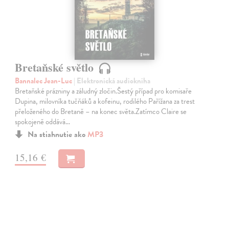
Bretaňské světlo
Bannalec Jean-Luc
| Elektronická audiokniha
Bretaňské prázniny a záludný zločin.Šestý případ pro komisaře
Dupina, milovníka tučňáků a kofeinu, rodilého Pařížana za trest
přeloženého do Bretaně – na konec světa.Zatímco Claire se
spokojeně oddává…
Na stiahnutie ako
MP3
15,16 €