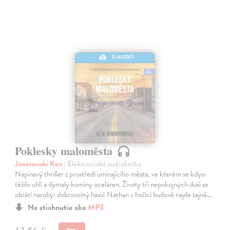
E-AUDIO
Poklesky maloměsta
Jaworowski Ken
| Elektronická audiokniha
Napínavý thriller z prostředí umírajícího města, ve kterém se kdysi
těžilo uhlí a dýmaly komíny oceláren. Životy tří nepokojných duší se
obrátí naruby: dobrovolný hasič Nathan v hořící budově najde tajně…
Na stiahnutie ako
MP3