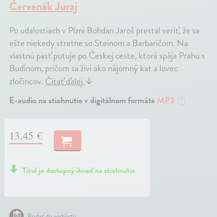
Červenák Juraj
Po udalostiach v Plzni Bohdan Jaroš prestal veriť, že sa
ešte niekedy stretne so Steinom a Barbaričom. Na
vlastnú päsť putuje po Českej ceste, ktorá spája Prahu s
Budínom, pričom sa živí ako nájomný kat a lovec
zločincov.
Čítať ďalej
↓
E-audio na stiahnutie v digitálnom formáte
MP3
?
13,45 €
Titul je dostupný ihneď na stiahnutie
Pridať do wishlistu