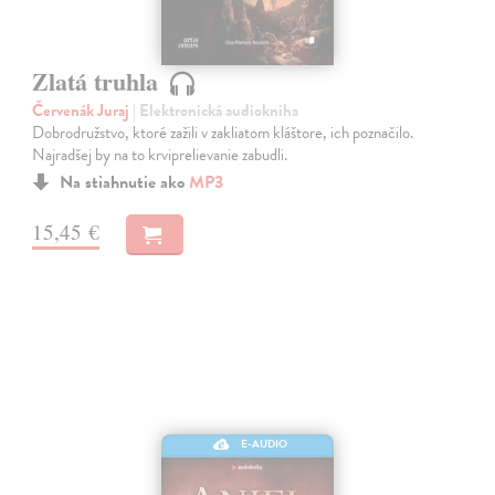
Zlatá truhla
Červenák Juraj
| Elektronická audiokniha
Dobrodružstvo, ktoré zažili v zakliatom kláštore, ich poznačilo.
Najradšej by na to krviprelievanie zabudli.
Na stiahnutie ako
MP3
15,45 €
E-AUDIO