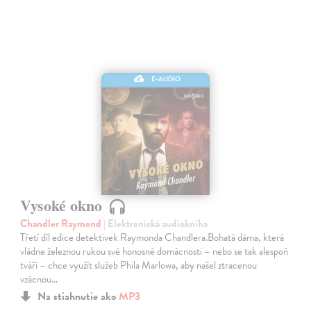
E-AUDIO
Vysoké okno
Chandler Raymond
| Elektronická audiokniha
Třetí díl edice detektivek Raymonda Chandlera.Bohatá dáma, která
vládne železnou rukou své honosné domácnosti – nebo se tak alespoň
tváří – chce využít služeb Phila Marlowa, aby našel ztracenou
vzácnou…
Na stiahnutie ako
MP3