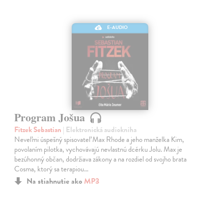
E-AUDIO
Program Jošua
Fitzek Sebastian
| Elektronická audiokniha
Neveľmi úspešný spisovateľ Max Rhode a jeho manželka Kim,
povolaním pilotka, vychovávajú nevlastnú dcérku Jolu. Max je
bezúhonný občan, dodržiava zákony a na rozdiel od svojho brata
Cosma, ktorý sa terapiou…
Na stiahnutie ako
MP3