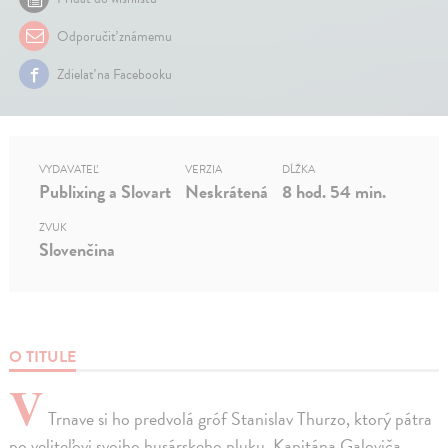
Odporučiť známemu
Zdielať na Facebooku
VYDAVATEĽ
VERZIA
DĹŽKA
Publixing a Slovart
Neskrátená
8 hod. 54 min.
ZVUK
Slovenčina
O TITULE
V
Trnave si ho predvolá gróf Stanislav Thurzo, ktorý pátra
po veliteľovi svojho husárskeho pluku. Kapitána Galoviča