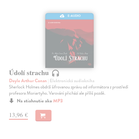
E-AUDIO
Údolí strachu
Doyle Arthur Conan
| Elektronická audiokniha
Sherlock Holmes obdrží šifrovanou zprávu od informátora z prostředí
profesora Moriartyho. Varování přichází ale příliš pozdě.
Na stiahnutie ako
MP3
13,96 €