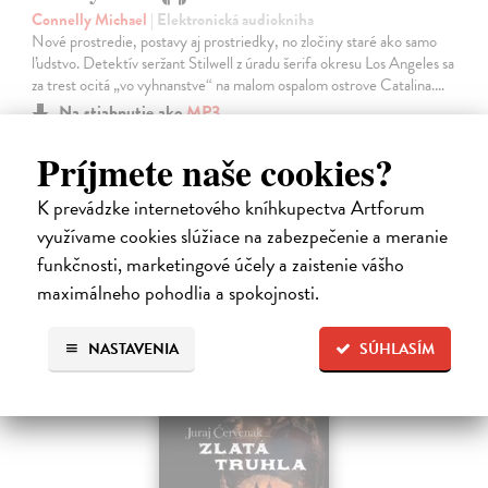
Connelly Michael
| Elektronická audiokniha
Nové prostredie, postavy aj prostriedky, no zločiny staré ako samo
ľudstvo. Detektív seržant Stilwell z úradu šerifa okresu Los Angeles sa
za trest ocitá „vo vyhnanstve“ na malom ospalom ostrove Catalina.…
Na stiahnutie ako
MP3
Príjmete naše cookies?
14,95 €
K prevádzke internetového kníhkupectva Artforum
využívame cookies slúžiace na zabezpečenie a meranie
funkčnosti, marketingové účely a zaistenie vášho
maximálneho pohodlia a spokojnosti.
NASTAVENIA
SÚHLASÍM
E-AUDIO