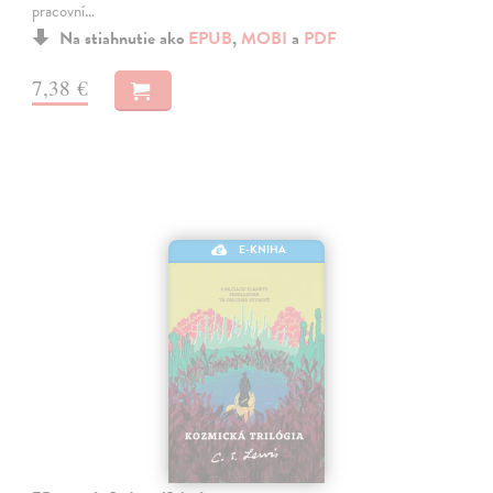
pracovní…
Na stiahnutie ako
EPUB
,
MOBI
a
PDF
7,38 €
E-KNIHA