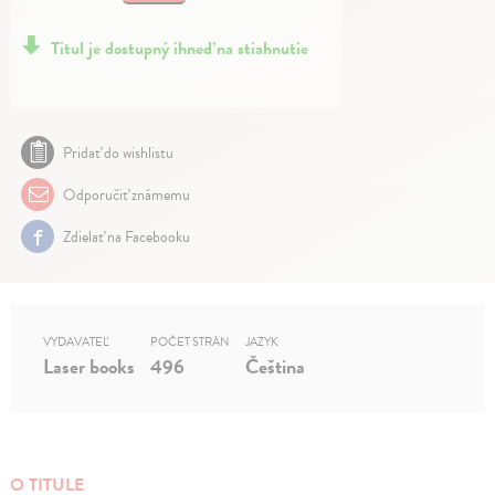
Titul je dostupný ihneď na stiahnutie
Pridať do wishlistu
Odporučiť známemu
Zdielať na Facebooku
VYDAVATEĽ
POČET STRÁN
JAZYK
Laser books
496
Čeština
O TITULE