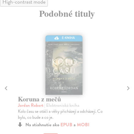
High-contrast mode
Podobné tituly
E-KNIHA
Koruna z mečů
Br
Jordan Robert
| Elektronická kniha
Ta
Kolo času se otáčí a věky přicházejí a odcházejí. Co
"Me
bylo, co bude a co je.
nik
Na stiahnutie ako
EPUB
a
MOBI