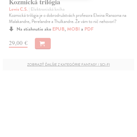
Kozmická trilógia
Lewis C.S.
| Elektronická kniha
Kozmická trilógia je o dobrodružstvách profesora Elwina Ransoma na
Malakandre, Perelandre a Thulkandre. Že vám to nič nehovorí?
Na stiahnutie ako
EPUB
,
MOBI
a
PDF
29,00 €
ZOBRAZIŤ ĎALŠIE Z KATEGÓRIE FANTASY / SCI-FI