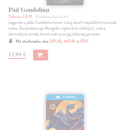
Pád Gondolinu
Tolkien J.R.R.
| Elektronická kniha
Legenda o páde Gondolinu hovorí o boji dvoch najväčších mocností
sveta. Zlo predstavuje Morgoth, najhorší zo všetkých, vodca
obrovských armád, ktoré riadi zo svojej železnej pevnosti.
Na stiahnutie ako
EPUB
,
MOBI
a
PDF
13,99 €
E-KNIHA