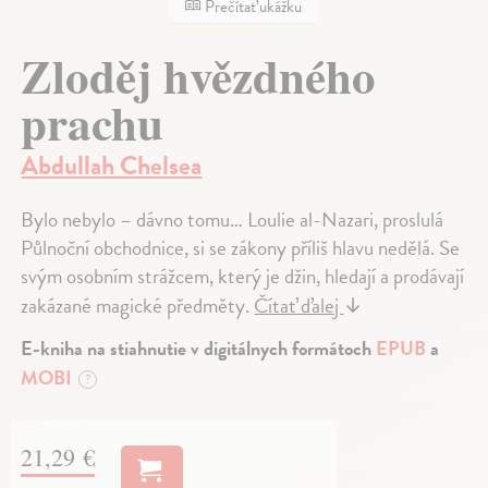
Prečítať ukážku
Zloděj hvězdného
prachu
Abdullah Chelsea
Bylo nebylo – dávno tomu… Loulie al-Nazari, proslulá
Půlnoční obchodnice, si se zákony příliš hlavu nedělá. Se
svým osobním strážcem, který je džin, hledají a prodávají
zakázané magické předměty.
Čítať ďalej
↓
E-kniha na stiahnutie v digitálnych formátoch
EPUB
a
MOBI
?
21,29 €