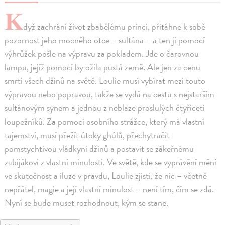
K
dyž zachrání život zbabělému princi, přitáhne k sobě
pozornost jeho mocného otce – sultána – a ten ji pomocí
výhrůžek pošle na výpravu za pokladem. Jde o čarovnou
lampu, jejíž pomocí by ožila pustá země. Ale jen za cenu
smrti všech džinů na světě. Loulie musí vybírat mezi touto
výpravou nebo popravou, takže se vydá na cestu s nejstarším
sultánovým synem a jednou z neblaze proslulých čtyřiceti
loupežníků. Za pomoci osobního strážce, který má vlastní
tajemství, musí přežít útoky ghúlů, přechytračit
pomstychtivou vládkyni džinů a postavit se zákeřnému
zabijákovi z vlastní minulosti. Ve světě, kde se vyprávění mění
ve skutečnost a iluze v pravdu, Loulie zjistí, že nic – včetně
nepřátel, magie a její vlastní minulost – není tím, čím se zdá.
Nyní se bude muset rozhodnout, kým se stane.