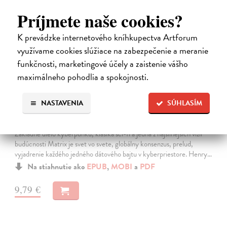
Príjmete naše cookies?
K prevádzke internetového kníhkupectva Artforum
využívame cookies slúžiace na zabezpečenie a meranie
funkčnosti, marketingové účely a zaistenie vášho
maximálneho pohodlia a spokojnosti.
NASTAVENIA
SÚHLASÍM
Neuromant
Gibson William
| Elektronická kniha
Základné dielo kyberpunku, klasika sci-fi a jedna z najsilnejších vízií
budúcnosti Matrix je svet vo svete, globálny konsenzus, prelud,
vyjadrenie každého jedného dátového bajtu v kyberpriestore. Henry…
Na stiahnutie ako
EPUB
,
MOBI
a
PDF
9,79 €