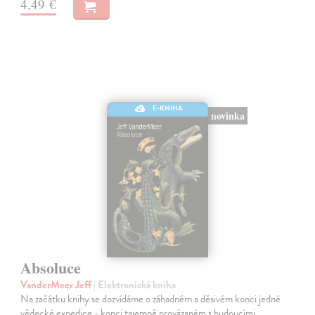
4,49 €
E-KNIHA
novinka
Absoluce
VanderMeer Jeff
| Elektronická kniha
Na začátku knihy se dozvídáme o záhadném a děsivém konci jedné
vědecké expedice - konci tajemně provázaném s budoucími