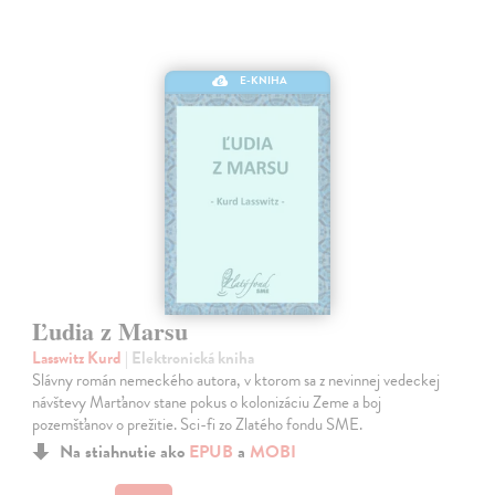
E-KNIHA
Ľudia z Marsu
Lasswitz Kurd
| Elektronická kniha
Slávny román nemeckého autora, v ktorom sa z nevinnej vedeckej
návštevy Marťanov stane pokus o kolonizáciu Zeme a boj
pozemšťanov o prežitie. Sci-fi zo Zlatého fondu SME.
Na stiahnutie ako
EPUB
a
MOBI