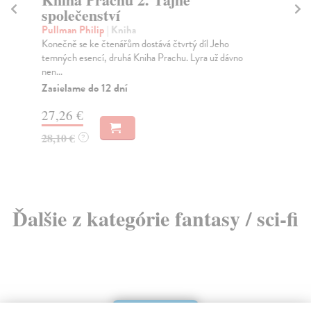
společenství
Sk
Pov
Pullman Philip
| Kniha
pov
Konečně se ke čtenářům dostává čtvrtý díl Jeho
temných esencí, druhá Kniha Prachu. Lyra už dávno
Na
nen...
13
Zasielame do 12 dní
14
27,26 €
28,10 €
?
Ďalšie z kategórie fantasy / sci-fi
E-KNIHA