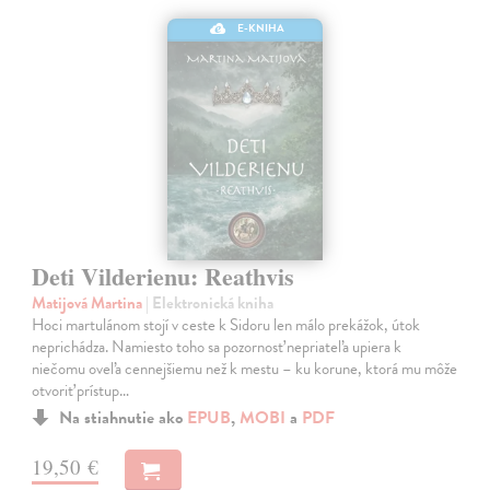
E-KNIHA
Deti Vilderienu: Reathvis
Matijová Martina
| Elektronická kniha
Hoci martulánom stojí v ceste k Sidoru len málo prekážok, útok
neprichádza. Namiesto toho sa pozornosť nepriateľa upiera k
niečomu oveľa cennejšiemu než k mestu – ku korune, ktorá mu môže
otvoriť prístup…
Na stiahnutie ako
EPUB
,
MOBI
a
PDF
19,50 €