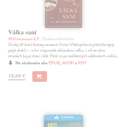
Válka saní
Williamsonová S.F.
| Elektronická kniha
Druhý díl dračí fantasy senzace Vivien Vlaštopírková přeložila tajný
jazyk draků — a tím rozpoutala občanskou válku, v níž na obou
stranách bojují draci i lidé. Poté co po nešťastných událostech unikla…
Na stiahnutie ako
EPUB
,
MOBI
a
PDF
18,69 €
E-KNIHA