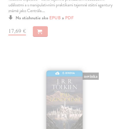
událostmi a s manipulativními praktikami tajemné státní agentury
známé jako Centrála.…
Na stiahnutie ako
EPUB
a
PDF
17,69 €
E-KNIHA
novinka