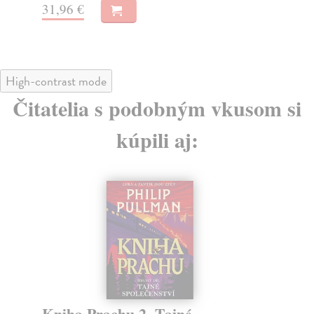
31,96 €
19
High-contrast mode
Čitatelia s podobným vkusom si
kúpili aj:
Kniha Prachu 2. Tajné
C