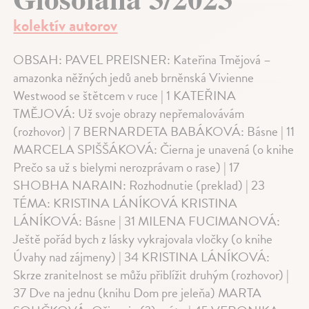
kolektív autorov
OBSAH: PAVEL PREISNER: Kateřina Tmějová –
amazonka něžných jedů aneb brněnská Vivienne
Westwood se štětcem v ruce | 1 KATEŘINA
TMĚJOVÁ: Už svoje obrazy nepřemalovávám
(rozhovor) | 7 BERNARDETA BABÁKOVÁ: Básne | 11
MARCELA SPIŠŠÁKOVÁ: Čierna je unavená (o knihe
Prečo sa už s bielymi nerozprávam o rase) | 17
SHOBHA NARAIN: Rozhodnutie (preklad) | 23
TÉMA: KRISTINA LÁNÍKOVÁ KRISTINA
LÁNÍKOVÁ: Básne | 31 MILENA FUCIMANOVÁ:
Ještě pořád bych z lásky vykrajovala vločky (o knihe
Úvahy nad zájmeny) | 34 KRISTINA LÁNÍKOVÁ:
Skrze zranitelnost se můžu přiblížit druhým (rozhovor) |
37 Dve na jednu (knihu Dom pre jeleňa) MARTA