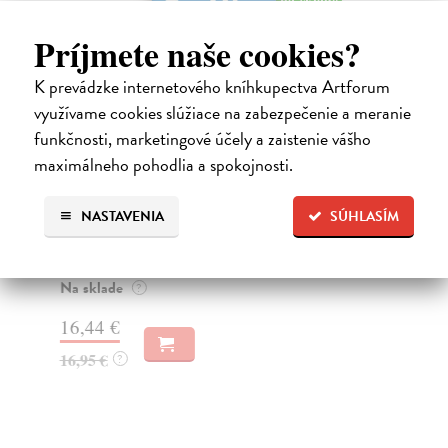
na sklade
Príjmete naše cookies?
K prevádzke internetového kníhkupectva Artforum
využívame cookies slúžiace na zabezpečenie a meranie
funkčnosti, marketingové účely a zaistenie vášho
maximálneho pohodlia a spokojnosti.
Sociálne siete musia byť zničené
S
NASTAVENIA
SÚHLASÍM
K
Marec Samo
| Kniha
Sociálne siete nám ubližujú ako jednotlivcom a kazia
Mik
medziľudské vzťahy, rozkladajú spoločnosť a def...
Mon
o k
Na sklade
?
Na
16,44 €
23
16,95 €
?
24