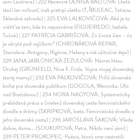
som Lautreca) | 222 Recenzie DENISA BALLOVÁ: Dieťa
stačí len milovať, inak pretrpí všetko (T, ÎBULEAC, Tatiana.
Skleněná zahrada) | 225 EVA LALKOVIČOVÁ: Aké je to
vrátiť sa tam, kde to nepoznáme (FIGUEIREDO, Isabela.
Tučná) | 227 PATRÍCIA GABRIŠOVÁ: Zo života žien – čo
je ukryté pod vajíčkom? (CHROBÁKOVÁ REPAR,
Stanislava. Antigony, Ifigónie, Heleny a iné užitočné deje) |
229 JANA JABLONICKÁ ZEZULOVÁ: Návrat hlasu
Druhej (GRÜNFELD, Nina F. Frida. Vojna mojej slovenskej
starej mamy) | 232 EVA PALKOVIČOVÁ: Príliš slovenská
kniha pre slovenské publikum (GOGOLA, Weronika. Ufo
nad Bratislavou) | 234 NORA NAGYOVÁ: Systematicky
prebádaná práca o (nielen) slovenskej ceste feministického
divadla a drámy (ŠKRIPKOVÁ, Iveta. Feministické divadlo a
jeho slovenská cesta) | 236 JAROSLAVA ŠAKOVÁ: Všade
dobre, doma... (SOUKUPOVÁ, Petra. Nikdo není sám) |
239 PETER PROKOPEC: Poézia, ktorú sme nestratili