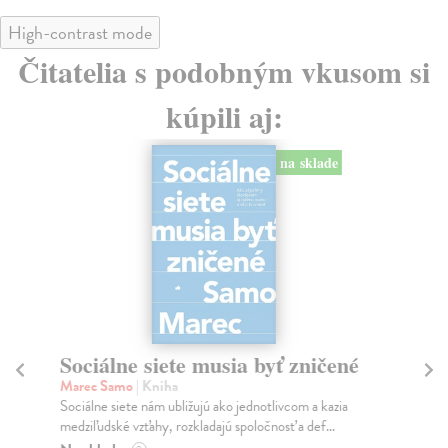
High-contrast mode
Čitatelia s podobným vkusom si
kúpili aj:
na sklade
Sociálne siete musia byť zničené
S
K
Marec Samo
| Kniha
Sociálne siete nám ubližujú ako jednotlivcom a kazia
Mik
medziľudské vzťahy, rozkladajú spoločnosť a def...
Mon