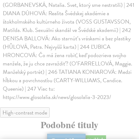
(GORBANEVSKÁ, Natalia. Svet, ktorý sme nestratili) | 241
DIANA DÚHOVÁ: Realita Švédskej akadémie a
štokholmského kultúrneho života (VOSS GUSTAVSSON,
Matilda. Klub. Sexuální skandál ve Švédské akademii) | 242
DENISA BALLOVÁ: Ako starnúť s vráskami a bez plastiky
(HŮLOVÁ, Petra. Nejvyšší karta) | 244 ĽUBICA
HRONCOVÁ: Čo má žena robiť, keď podozrieva svojho
manžela, že ju chce zavraždiť? (O’FARRELLOVÁ, Maggie.
Manželský portrét) | 246 TATIANA KONIAROVÁ: Medzi
hĺbkou a povrchnosťou (CARTY-WILLIAMS, Candice.
Queenie) | 247 Viac tu:
https://www.glosolalia.sk/news/glosolalia-3-2023/
High-contrast mode
Podobné tituly