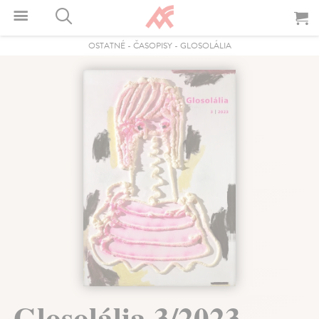
OSTATNÉ
-
ČASOPISY
-
GLOSOLÁLIA
Glosolália 3/2023