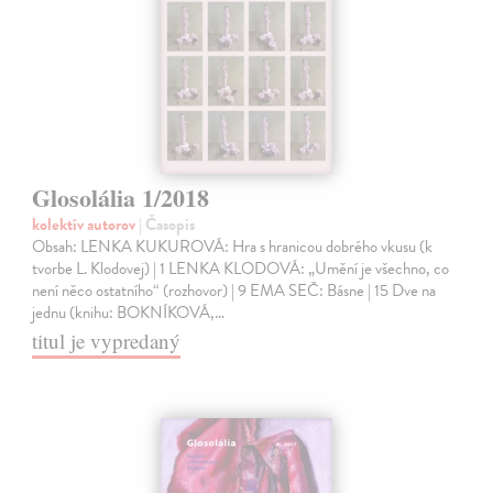
Glosolália 1/2018
kolektív autorov
| Časopis
Obsah: LENKA KUKUROVÁ: Hra s hranicou dobrého vkusu (k
tvorbe L. Klodovej) | 1 LENKA KLODOVÁ: „Umění je všechno, co
není něco ostatního“ (rozhovor) | 9 EMA SEČ: Básne | 15 Dve na
jednu (knihu: BOKNÍKOVÁ,…
titul je vypredaný