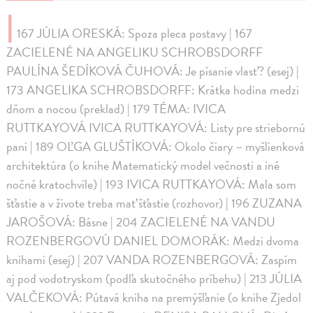
|
167 JÚLIA ORESKÁ: Spoza pleca postavy | 167
ZACIELENÉ NA ANGELIKU SCHROBSDORFF
PAULÍNA ŠEDÍKOVÁ ČUHOVÁ: Je písanie vlasť? (esej) |
173 ANGELIKA SCHROBSDORFF: Krátka hodina medzi
dňom a nocou (preklad) | 179 TÉMA: IVICA
RUTTKAYOVÁ IVICA RUTTKAYOVÁ: Listy pre striebornú
pani | 189 OĽGA GLUŠTÍKOVÁ: Okolo čiary – myšlienková
architektúra (o knihe Matematický model večnosti a iné
nočné kratochvíle) | 193 IVICA RUTTKAYOVÁ: Mala som
šťastie a v živote treba mať šťastie (rozhovor) | 196 ZUZANA
JAROŠOVÁ: Básne | 204 ZACIELENÉ NA VANDU
ROZENBERGOVÚ DANIEL DOMORÁK: Medzi dvoma
knihami (esej) | 207 VANDA ROZENBERGOVÁ: Zaspím
aj pod vodotryskom (podľa skutočného príbehu) | 213 JÚLIA
VALČEKOVÁ: Pútavá kniha na premýšľanie (o knihe Zjedol