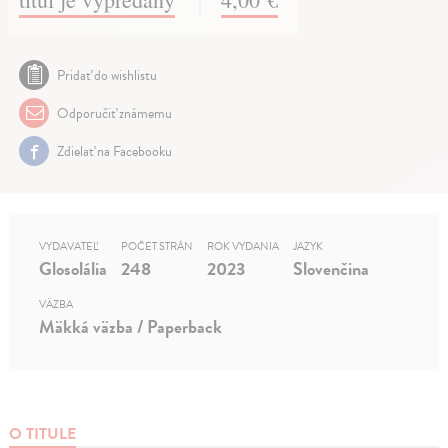
Pridať do wishlistu
Odporučiť známemu
Zdielať na Facebooku
VYDAVATEĽ
POČET STRÁN
ROK VYDANIA
JAZYK
Glosolália
248
2023
Slovenčina
VÄZBA
Mäkká väzba / Paperback
O TITULE