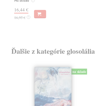
o k
Na sklade
?
Na
16,44 €
23
16,95 €
?
24
Ďalšie z kategórie glosolália
na sklade