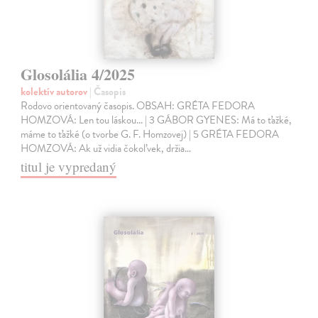
Glosolália 4/2025
kolektív autorov
| Časopis
Rodovo orientovaný časopis. OBSAH: GRÉTA FEDORA
HOMZOVÁ: Len tou láskou... | 3 GÁBOR GYENES: Má to ťažké,
máme to ťažké (o tvorbe G. F. Homzovej) | 5 GRÉTA FEDORA
HOMZOVÁ: Ak už vidia čokoľvek, držia…
titul je vypredaný