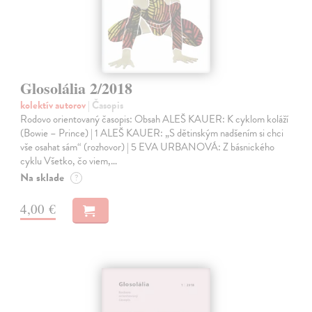
Glosolália 2/2018
kolektív autorov
| Časopis
Rodovo orientovaný časopis: Obsah ALEŠ KAUER: K cyklom koláží
(Bowie – Prince) | 1 ALEŠ KAUER: „S dětinským nadšením si chci
vše osahat sám“ (rozhovor) | 5 EVA URBANOVÁ: Z básnického
cyklu Všetko, čo viem,…
Na sklade
?
4,00 €