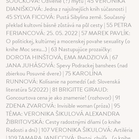
SOUČKOVÁ: Oživenie (?) mýtu | 45 VERONIKA
DIANIŠKOVÁ: Jedna z najsilnejších kníh súčasnosti |
45 SYLVA FICOVÁ: Pustá Sibylina země. Současný
překlad kultovní básně zůstává na půl cesty | 55 PETRA
FERIANCOVÁ: 25. 05. 2022 | 57 MAREK PAVLÍK:
O politickej, kultúrnej a mocenskej povahe sexuality (o
knihe Moc sexu...) | 63 Nastupujúce prozaičky:
DOROTA HINŠTOVÁ, EMA MADZIOVÁ | 67
JANA JUHÁSOVÁ: Spevy Podrackej banshees (nad
zbierkou Posuvné dvere) | 75 KAROLÍNA
RUNNOVÁ: Kolísanie na pomedzí (ad: Slovenská
literatúra 5/2022) | 81 BRIGITTE GIRAUD:
Goncourtova cena je ako znamenie! (rozhovor) | 91
ZDENA ZVAROVÁ: Invisible woman (próza) | 95
TÉMA: VERONIKA ŠIKULOVÁ ALEXANDRA
ŽIBRITOVSKÁ: Cesty radostnými dňami (o knihe
Radosti a dni) | 107 VERONIKA ŠIKULOVÁ: Artiléria
| 109 TAMARA JANECOVÁ: Postoj, chvíľa... (o knihe