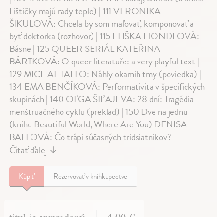
Líštičky majú rady teplo) | 111 VERONIKA
ŠIKULOVÁ: Chcela by som maľovať, komponovať a
byť doktorka (rozhovor) | 115 ELIŠKA HONDLOVÁ:
Básne | 125 QUEER SERIÁL KATEŘINA
BÁRTKOVÁ: O queer literatuře: a very playful text |
129 MICHAL TALLO: Náhly okamih tmy (poviedka) |
134 EMA BENČÍKOVÁ: Performativita v špecifických
skupinách | 140 OĽGA ŠIĽAJEVA: 28 dní: Tragédia
menštruačného cyklu (preklad) | 150 Dve na jednu
(knihu Beautiful World, Where Are You) DENISA
BALLOVÁ: Čo trápi súčasných tridsiatnikov?
Čítať ďalej
↓
Kúpiť
Rezervovať v kníhkupectve
titul je vypredaný
4,00 €