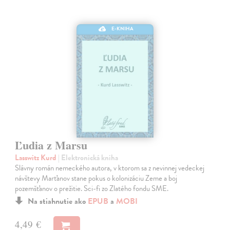
E-KNIHA
Ľudia z Marsu
Lasswitz Kurd
| Elektronická kniha
Slávny román nemeckého autora, v ktorom sa z nevinnej vedeckej
návštevy Marťanov stane pokus o kolonizáciu Zeme a boj
pozemšťanov o prežitie. Sci-fi zo Zlatého fondu SME.
Na stiahnutie ako
EPUB
a
MOBI
4,49 €