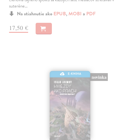
suteréne…
Na stiahnutie ako
EPUB
,
MOBI
a
PDF
17,50 €
E-KNIHA
novinka