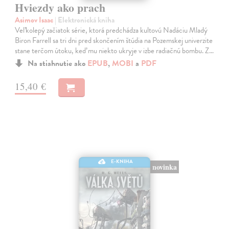
Hviezdy ako prach
Asimov Isaac
| Elektronická kniha
Veľkolepý začiatok série, ktorá predchádza kultovú Nadáciu Mladý
Biron Farrell sa tri dni pred skončením štúdia na Pozemskej univerzite
stane terčom útoku, keď mu niekto ukryje v izbe radiačnú bombu. Z…
Na stiahnutie ako
EPUB
,
MOBI
a
PDF
15,40 €
E-KNIHA
novinka