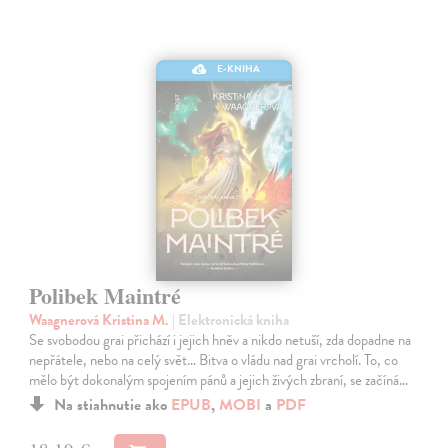
E-KNIHA
Polibek Maintré
Waagnerová Kristina M.
| Elektronická kniha
Se svobodou grai přichází i jejich hněv a nikdo netuší, zda dopadne na
nepřátele, nebo na celý svět… Bitva o vládu nad grai vrcholí. To, co
mělo být dokonalým spojením pánů a jejich živých zbraní, se začíná…
Na stiahnutie ako
EPUB
,
MOBI
a
PDF