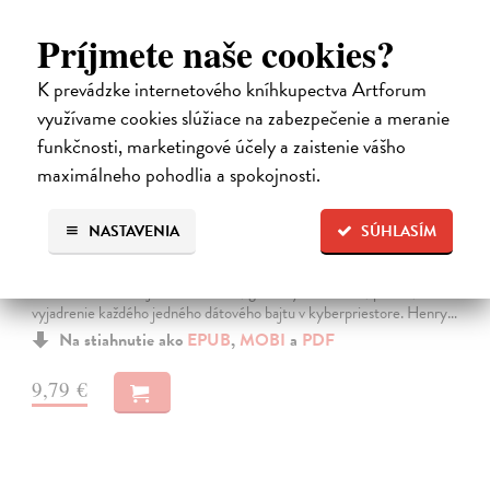
Príjmete naše cookies?
K prevádzke internetového kníhkupectva Artforum
využívame cookies slúžiace na zabezpečenie a meranie
funkčnosti, marketingové účely a zaistenie vášho
maximálneho pohodlia a spokojnosti.
Neuromant
NASTAVENIA
SÚHLASÍM
Gibson William
| Elektronická kniha
Základné dielo kyberpunku, klasika sci-fi a jedna z najsilnejších vízií
budúcnosti Matrix je svet vo svete, globálny konsenzus, prelud,
vyjadrenie každého jedného dátového bajtu v kyberpriestore. Henry…
Na stiahnutie ako
EPUB
,
MOBI
a
PDF
9,79 €