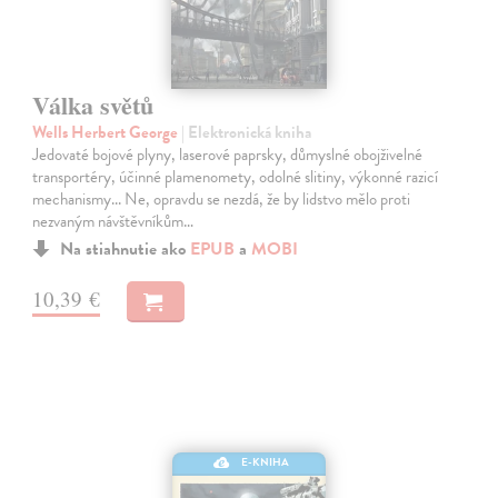
Válka světů
Wells Herbert George
| Elektronická kniha
Jedovaté bojové plyny, laserové paprsky, důmyslné obojživelné
transportéry, účinné plamenomety, odolné slitiny, výkonné razicí
mechanismy... Ne, opravdu se nezdá, že by lidstvo mělo proti
nezvaným návštěvníkům…
Na stiahnutie ako
EPUB
a
MOBI
10,39 €
E-KNIHA