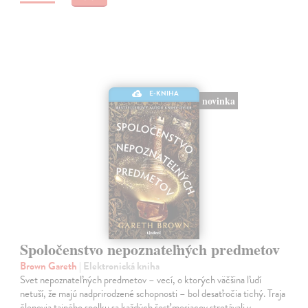
E-KNIHA
novinka
Spoločenstvo nepoznateľných predmetov
Brown Gareth
| Elektronická kniha
Svet nepoznateľných predmetov – vecí, o ktorých väčšina ľudí
netuší, že majú nadprirodzené schopnosti – bol desaťročia tichý. Traja
členovia tajného spolku sa každých šesť mesiacov stretávali v