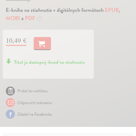
E-kniha na stiahnutie v digitálnych formátoch
EPUB
,
MOBI
a
PDF
?
10,49 €
Titul je dostupný ihneď na stiahnutie
Pridať do wishlistu
Odporučiť známemu
Zdielať na Facebooku