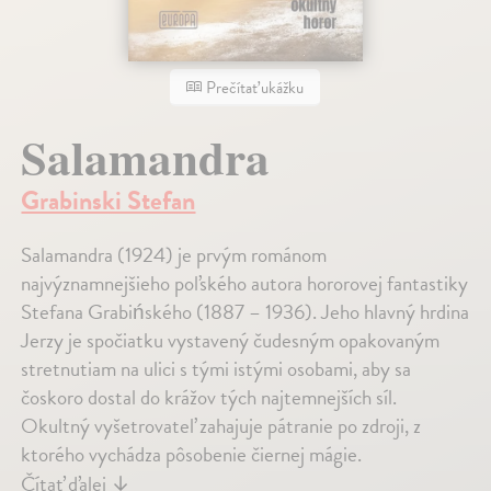
Prečítať ukážku
Salamandra
Grabinski Stefan
Salamandra (1924) je prvým románom
najvýznamnejšieho poľského autora hororovej fantastiky
Stefana Grabińského (1887 – 1936). Jeho hlavný hrdina
Jerzy je spočiatku vystavený čudesným opakovaným
stretnutiam na ulici s tými istými osobami, aby sa
čoskoro dostal do krážov tých najtemnejších síl.
Okultný vyšetrovateľ zahajuje pátranie po zdroji, z
ktorého vychádza pôsobenie čiernej mágie.
Čítať ďalej
↓