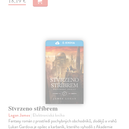
18,19 €
E-KNIHA
Stvrzeno stříbrem
Logan James
| Elektronická kniha
Fantasy román z prostředí pochybných obchodníků, zlodějů a vrahů
Lukan Gardova je opilec a karbaník, kterého vyhodili z Akademie