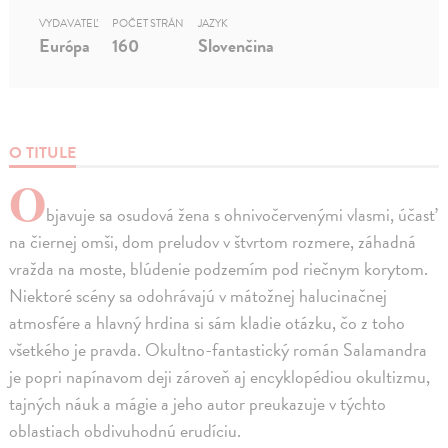
VYDAVATEĽ
POČET STRÁN
JAZYK
Európa
160
Slovenčina
O TITULE
O
bjavuje sa osudová žena s ohnivočervenými vlasmi, účasť
na čiernej omši, dom preludov v štvrtom rozmere, záhadná
vražda na moste, blúdenie podzemím pod riečnym korytom.
Niektoré scény sa odohrávajú v mátožnej halucinačnej
atmosfére a hlavný hrdina si sám kladie otázku, čo z toho
všetkého je pravda. Okultno-fantastický román Salamandra
je popri napínavom deji zároveň aj encyklopédiou okultizmu,
tajných náuk a mágie a jeho autor preukazuje v týchto
oblastiach obdivuhodnú erudíciu.