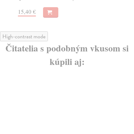
12,59 €
11
High-contrast mode
Čitatelia s podobným vkusom si
kúpili aj:
E-KNIHA