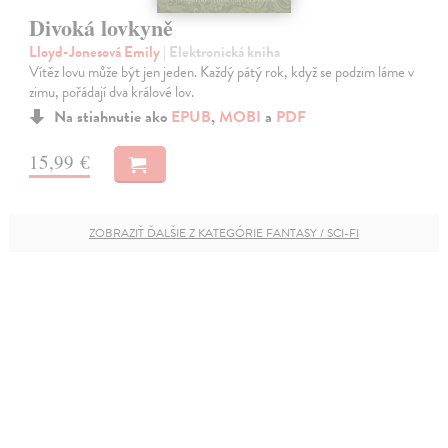
Divoká lovkyně
Lloyd-Jonesová Emily
| Elektronická kniha
Vítěz lovu může být jen jeden. Každý pátý rok, když se podzim láme v
zimu, pořádají dva králové lov.
Na stiahnutie ako
EPUB
,
MOBI
a
PDF
15,99 €
ZOBRAZIŤ ĎALŠIE Z KATEGÓRIE FANTASY / SCI-FI