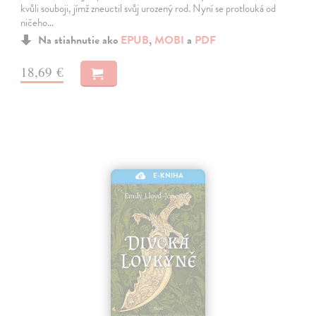
kvůli souboji, jímž zneuctil svůj urozený rod. Nyní se protlouká od
ničeho…
Na stiahnutie ako
EPUB
,
MOBI
a
PDF
18,69 €
E-KNIHA