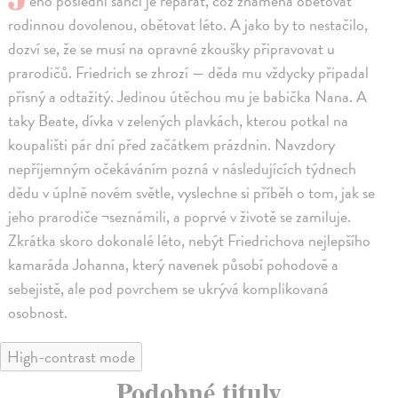
eho poslední šancí je reparát, což znamená obětovat
rodinnou dovolenou, obětovat léto. A jako by to nestačilo,
dozví se, že se musí na opravné zkoušky připravovat u
prarodičů. Friedrich se zhrozí — děda mu vždycky připadal
přísný a odtažitý. Jedinou útěchou mu je babička Nana. A
taky Beate, dívka v zelených plavkách, kterou potkal na
koupališti pár dní před začátkem prázdnin. Navzdory
nepříjemným očekáváním pozná v následujících týdnech
dědu v úplně novém světle, vyslechne si příběh o tom, jak se
jeho prarodiče ¬seznámili, a poprvé v životě se zamiluje.
Zkrátka skoro dokonalé léto, nebýt Friedrichova nejlepšího
kamaráda Johanna, který navenek působí pohodově a
sebejistě, ale pod povrchem se ukrývá komplikovaná
osobnost.
High-contrast mode
Podobné tituly