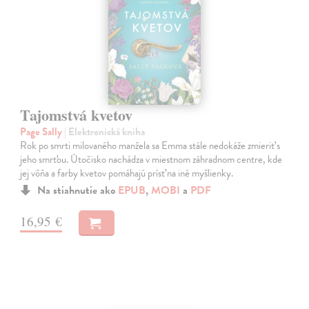
Tajomstvá kvetov
Page Sally
| Elektronická kniha
Rok po smrti milovaného manžela sa Emma stále nedokáže zmieriť s
jeho smrťou. Útočisko nachádza v miestnom záhradnom centre, kde
jej vôňa a farby kvetov pomáhajú prísť na iné myšlienky.
Na stiahnutie ako
EPUB
,
MOBI
a
PDF
16,95 €