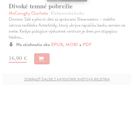
Divoké temné pobrežie
McConaghy Charlotte
| Elektronická kniha
Dominic Salt a jeho tri deti sú správcami Shearwateru – malého
ostrova neďaleko Antarktídy, ktorý ukrýva najväčšiu banku semien na
svete. Kedysi pulzujúce výskumné centrum je dnes pre stúpajúcu
hladinu…
Na stiahnutie ako
EPUB
,
MOBI
a
PDF
16,90 €
ZOBRAZIŤ ĎALŠIE Z KATEGÓRIE SVETOVÁ BELETRIA