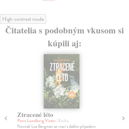
High-contrast mode
Čitatelia s podobným vkusom si
kúpili aj:
Ztracené léto
Ž
Pavic Lundberg Victor
| Kniha
Ni
Novinář Loa Bergman se vrací s dalším případem.
Dok