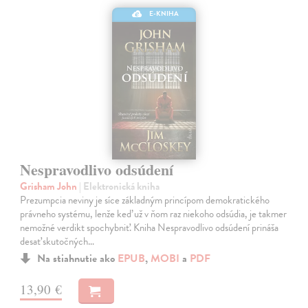
E-KNIHA
Nespravodlivo odsúdení
Grisham John
| Elektronická kniha
Prezumpcia neviny je síce základným princípom demokratického
právneho systému, lenže keď už v ňom raz niekoho odsúdia, je takmer
nemožné verdikt spochybniť. Kniha Nespravodlivo odsúdení prináša
desať skutočných…
Na stiahnutie ako
EPUB
,
MOBI
a
PDF
13,90 €