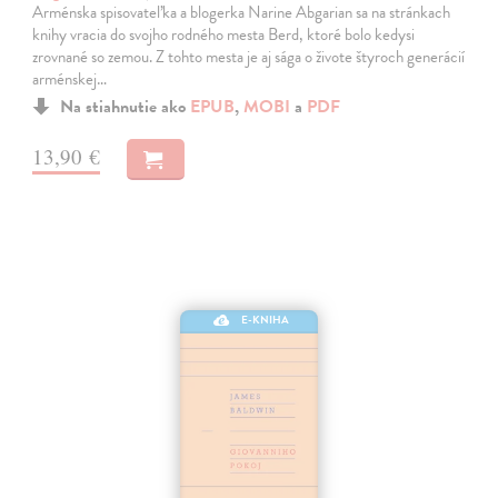
Arménska spisovateľka a blogerka Narine Abgarian sa na stránkach
knihy vracia do svojho rodného mesta Berd, ktoré bolo kedysi
zrovnané so zemou. Z tohto mesta je aj sága o živote štyroch generácií
arménskej…
Na stiahnutie ako
EPUB
,
MOBI
a
PDF
13,90 €
E-KNIHA