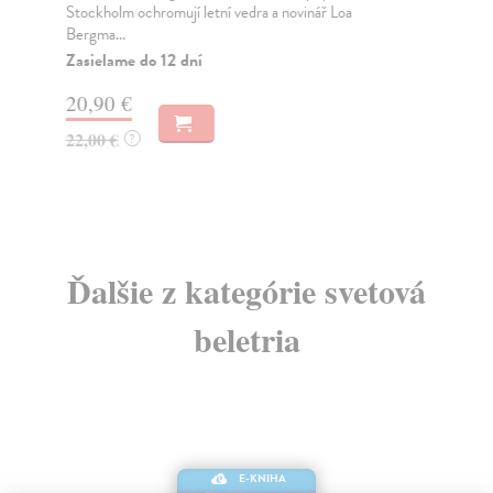
Stockholm ochromují letní vedra a novinář Loa
his
Bergma...
Na
Zasielame do 12 dní
34
20,90 €
35
22,00 €
?
Ďalšie z kategórie svetová
beletria
E-KNIHA