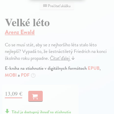
Prečítať ukážku
Velké léto
Arenz Ewald
Co se musí stát, aby se z nejhoršího léta stalo léto
nejlepší? Vypadá to, že šestnáctiletý Friedrich na konci
školního roku propadne.
Čítať ďalej
↓
E-kniha na stiahnutie v digitálnych formátoch
EPUB
,
MOBI
a
PDF
?
13,09 €
Titul je dostupný ihneď na stiahnutie