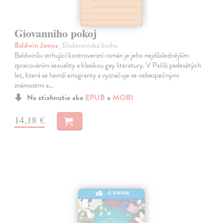
Giovanniho pokoj
Baldwin James
| Elektronická kniha
Baldwinův strhující kontroverzní román je jeho nejdůslednějším
zpracováním sexuality a klasikou gay literatury. V Paříži padesátých
let, která se hemží emigranty a vyznačuje se nebezpečnými
známostmi a…
Na stiahnutie ako
EPUB
a
MOBI
14,18 €
E-KNIHA