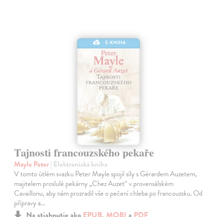
E-KNIHA
Tajnosti francouzského pekaře
Mayle Peter
| Elektronická kniha
V tomto útlém svazku Peter Mayle spojil síly s Gérardem Auzetem,
majitelem proslulé pekárny „Chez Auzet“ v provensálském
Cavaillonu, aby nám prozradil vše o pečení chleba po francouzsku. Od
přípravy a…
Na stiahnutie ako
EPUB
,
MOBI
a
PDF