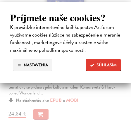
Príjmete naše cookies?
K prevádzke internetového kníhkupectva Artforum
využívame cookies slúžiace na zabezpečenie a meranie
funkčnosti, marketingové účely a zaistenie vášho
maximálneho pohodlia a spokojnosti.
Město a jeho nejisté zdi
NASTAVENIA
SÚHLASÍM
Murakami Haruki
| Elektronická kniha
Město a jeho nejisté zdi – dlouho očekávaný román Harukiho
Murakamiho volně navazuje na autorovu starší novelu z roku 1980 a
tematicky se prolíná s jeho kultovním dílem Konec světa & Hard-
boiled Wonderland.…
Na stiahnutie ako
EPUB
a
MOBI
24,84 €