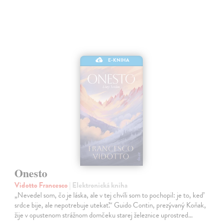
E-KNIHA
Onesto
Vidotto Francesco
| Elektronická kniha
„Nevedel som, čo je láska, ale v tej chvíli som to pochopil: je to, keď
srdce bije, ale nepotrebuje utekať.“ Guido Contin, prezývaný Koňak,
žije v opustenom strážnom domčeku starej železnice uprostred…