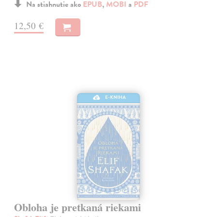
Na stiahnutie ako
EPUB
,
MOBI
a
PDF
12,50 €
E-KNIHA
Obloha je pretkaná riekami