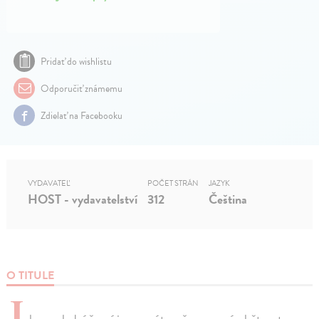
Pridať do wishlistu
Odporučiť známemu
Zdielať na Facebooku
VYDAVATEĽ
POČET STRÁN
JAZYK
HOST - vydavatelství
312
Čeština
O TITULE
J