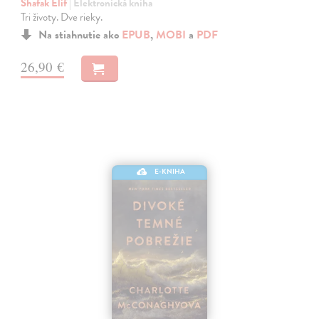
Shafak Elif
| Elektronická kniha
Tri životy. Dve rieky.
Na stiahnutie ako
EPUB
,
MOBI
a
PDF
26,90 €
E-KNIHA