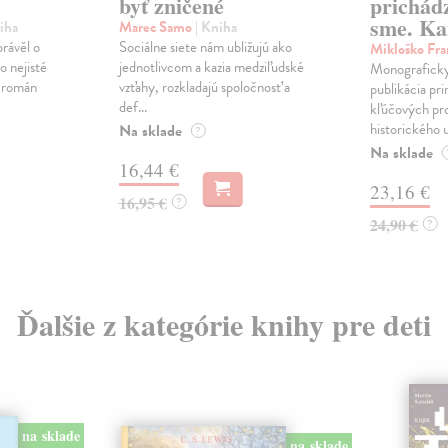
byť zničené
prichád
sme. Ka
iha
Marec Samo
| Kniha
právěl o
Sociálne siete nám ubližujú ako
Mikloško Fra
o nejisté
jednotlivcom a kazia medziľudské
Monograficky
ý román
vzťahy, rozkladajú spoločnosť a
publikácia pri
def...
kľúčových pr
historického u
Na sklade
?
Na sklade
16,44 €
23,16 €
16,95 €
?
24,90 €
?
Ďalšie z kategórie knihy pre deti
na sklade
na sklade