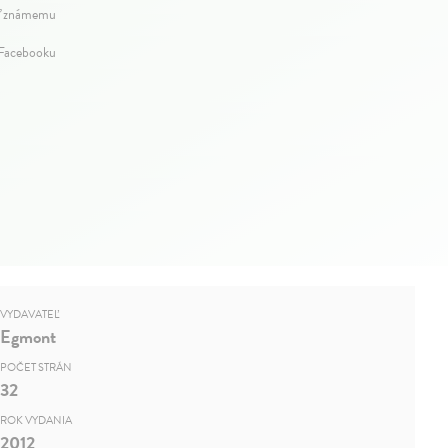
ť známemu
 Facebooku
VYDAVATEĽ
Egmont
POČET STRÁN
32
ROK VYDANIA
2012