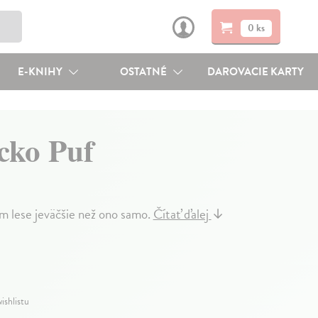
0 ks
E-KNIHY
OSTATNÉ
DAROVACIE KARTY
cko Puf
m lese jeväčšie než ono samo.
Čítať ďalej
↓
ishlistu