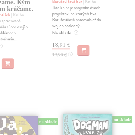
zame. Kým
Borušovičová Eva
| Kniha
Kun
m kráčame.
Táto kniha je spojením dvoch
Poma
projektov, na ktorých Eva
čty
ntišek
| Kniha
Borušovičová pracovala až do
naps
 spracovaná
svojich posledný...
česk
náša súbor esejí o
Na sklade
Na 
oblémoch
?
tvárania...
18,91 €
14
?
19,90 €
15,
?
na sklade
na sklade