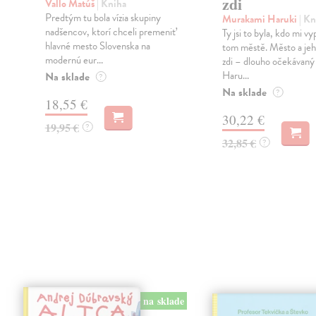
zdi
Vallo Matúš
| Kniha
Predtým tu bola vízia skupiny
Murakami Haruki
| Kn
nadšencov, ktorí chceli premeniť
Ty jsi to byla, kdo mi vy
hlavné mesto Slovenska na
tom městě. Město a jeh
modernú eur...
zdi – dlouho očekávan
Haru...
Na sklade
?
Na sklade
?
18,55 €
30,22 €
19,95 €
?
32,85 €
?
na sklade