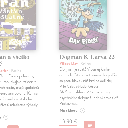
an a všetko
Dogman 8. Larva 22
é
Pilkey Dav
| Kniha
Dogman je späť! V ôsmej knihe
Martin
| Kniha
dobrodružstiev svetoznámeho poliša
 Róm Dezi a polovičný
so psou hlavou náš hrdina čelí zlej
Tran, dvaja outsideri z
Víle Cile, oblude Kôrovi
ch rodín, majú spoločnú
McStromaldovi, 22 superzúrivým
ozorovaní oblohy. Kým si
psychokinetickým žubrienkam a tiež
iaci z malomestského
Pickovmu…
žívajú mladosť a výhody
Na sklade
?
e
?
13,90 €