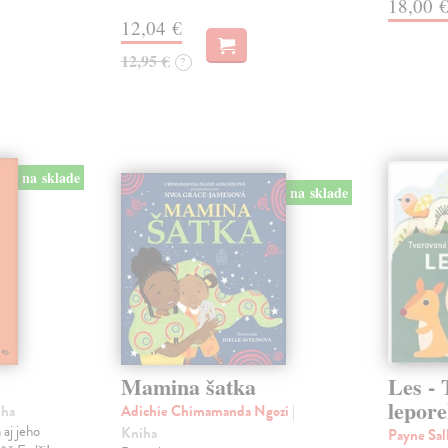
18,00 
12,04 €
12,95 €
?
na sklade
na sklade
Mamina šatka
Les -
lepore
iha
Adichie Chimamanda Ngozi
|
 aj jeho
Kniha
Payne Sal