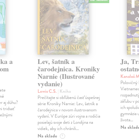
čka a
Lev, šatník a
Ja, Tr
com
čarodejnica. Kroniky
ostatn
Narnie (Ilustrované
Kanaloš 
vydanie)
Polovičný
Vietnamec 
žete
Lewis C.S.
| Kniha
rozpadnutý
tné
Prečítajte si obľúbenú časť úspešnej
záľubu v p
er aj dúhu?
série Kroniky Narnie: Lev, šatník a
ich spoluž
i tridsať
čarodejnica v novom ilustrovanom
gymnázia u
bežnými
vydaní. V Európe zúri vojna a rodičia
života…
posielajú svoje deti z Londýna na
Na sklad
vidiek, aby ich chránili…
Na sklade
?