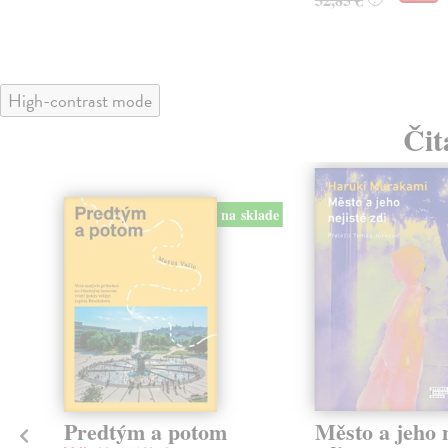
High-contrast mode
Čit
na sklade
Predtým a potom
Město a jeho n