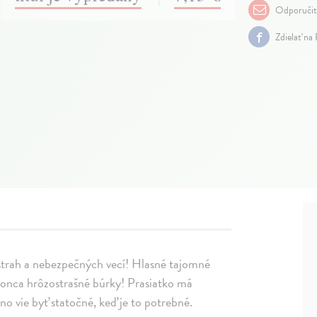
Odporuči
Zdielať na
nástrah a nebezpečných vecí! Hlasné tajomné
konca hrôzostrašné búrky! Prasiatko má
no vie byť statočné, keď je to potrebné.