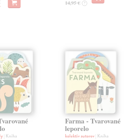
€
14,95 €
?
 Tvarované
Farma - Tvarované
lo
leporelo
ly
| Kniha
kolektív autorov
| Kniha