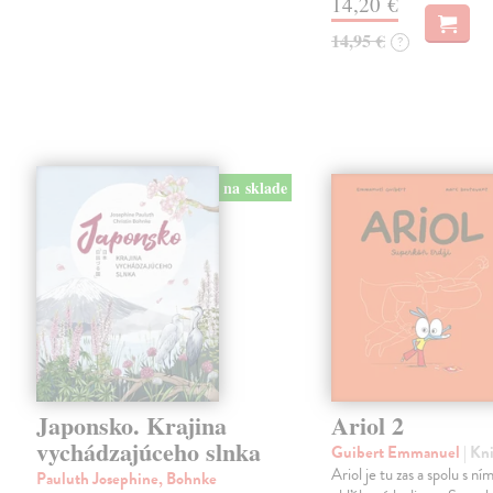
14,20 €
14,95 €
?
na sklade
Japonsko. Krajina
Ariol 2
vychádzajúceho slnka
Guibert Emmanuel
| Kn
Ariol je tu zas a spolu s ním
Pauluth Josephine, Bohnke