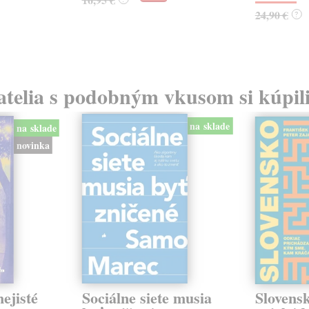
24,90 €
?
atelia s podobným vkusom si kúpili
na sklade
na sklade
novinka
ejisté
Sociálne siete musia
Slovens