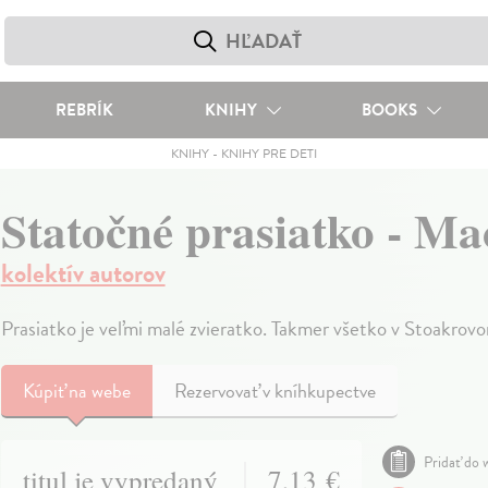
REBRÍK
KNIHY
BOOKS
KNIHY
-
KNIHY PRE DETI
Statočné prasiatko - Ma
kolektív autorov
Prasiatko je veľmi malé zvieratko. Takmer všetko v Stoakrovo
Kúpiť
na webe
Rezervovať v kníhkupectve
Pridať do w
titul je vypredaný
7,13 €