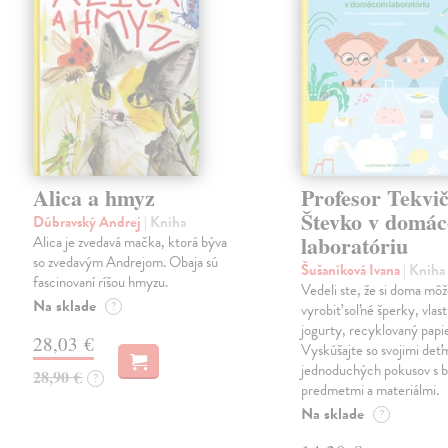
Alica a hmyz
Profesor Tekvi
Števko v domá
Dúbravský Andrej
| Kniha
laboratóriu
Alica je zvedavá mačka, ktorá býva
so zvedavým Andrejom. Obaja sú
Šušaníková Ivana
| Kniha
fascinovaní ríšou hmyzu.
Vedeli ste, že si doma mô
Na sklade
?
vyrobiť soľné šperky, vlas
jogurty, recyklovaný papi
28,03 €
Vyskúšajte so svojimi deťm
jednoduchých pokusov s 
28,90 €
?
predmetmi a materiálmi.
Na sklade
?