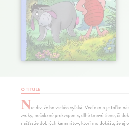
O TITULE
N
ie div, že ho všeličo vyľaká. Veď okolo je toľko 
zvuky, nečakané prekvapenia, dlhé tmavé tiene, či do
našťastie dobrých kamarátov, ktorí mu dokážu, že aj o