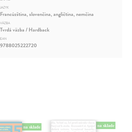
JAZYK
Francúzština, slovenčina, angličtina, nemčina
VÄZBA
Tvrdá väzba / Hardback
EAN
9788025222720
na sklade
na sklade