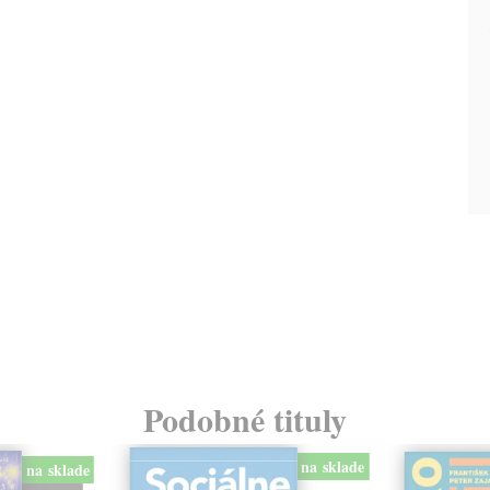
Podobné tituly
na sklade
na sklade