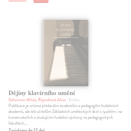
Dějiny klavírního umění
Schnierer Miloš, Rajnohová Alice
| Kniha
Publikace je určena především studentům a pedagogům hudebních
akademií, ale též učitelům Základních uměleckých škol s využitím i na
konzervatořích a studujícím hudební výchovy na pedagogických
fakultách.…
Zasielame do 12 dní