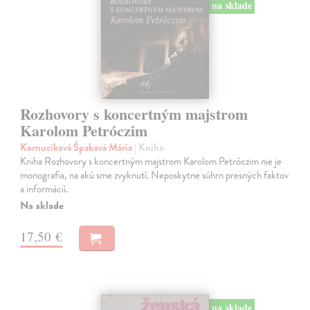
na sklade
Rozhovory s koncertným majstrom
Karolom Petróczim
Kornucíková Špaková Mária
| Kniha
Kniha Rozhovory s koncertným majstrom Karolom Petróczim nie je
monografia, na akú sme zvyknutí. Neposkytne súhrn presných faktov
a informácií.
Na sklade
17,50 €
na sklade