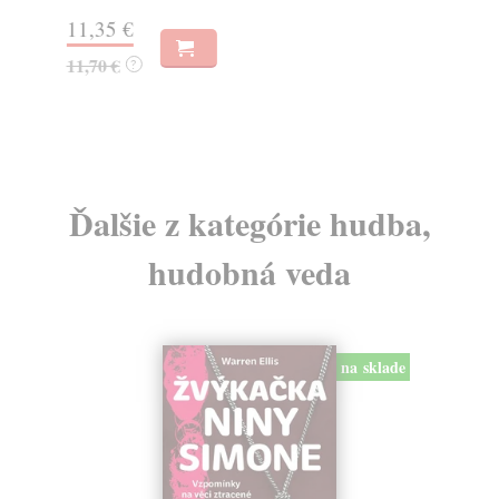
11,35 €
12
11,70 €
13
?
Ďalšie z kategórie hudba,
hudobná veda
na sklade