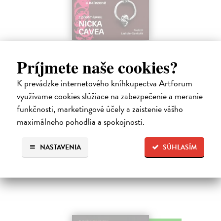
Žvýkačka Niny Simone
Príjmete naše cookies?
Ellis Warren
| Kniha
Ellisova kniha je neobvyklou literární poctou legendární jazzové
K prevádzke internetového kníhkupectva Artforum
zpěvačce a pianistce Nině Simone. Světoznámý hudebník v ní vypráví
příběh zdánlivě bezvýznamného předmětu – žvýkačky, kterou
využívame cookies slúžiace na zabezpečenie a meranie
Simone během…
funkčnosti, marketingové účely a zaistenie vášho
Na sklade
maximálneho pohodlia a spokojnosti.
12,92 €
NASTAVENIA
SÚHLASÍM
13,60 €
?