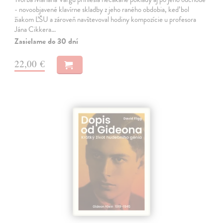
- novoobjavené klavírne skladby z jeho raného obdobia, keď bol
žiakom ĽŠU a zároveň navštevoval hodiny kompozície u profesora
Jána Cikkera…
Zasielame do 30 dní
22,00 €