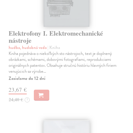
Elektrofony I. Elektromechanické
nástroje
hudba, hudobná veda
| Kniha
Kniha pojednáva o niekoľkých sto nástrojoch, text je doplnený
obrázkami, schémami, dobovými fotografiami, reprodukciami
originálnych patentov. Obsahuje stručnú históriu hlavných firiem
venujúcich sa výrobe…
Zasielame do 12 dní
23,67 €
24,40 €
?