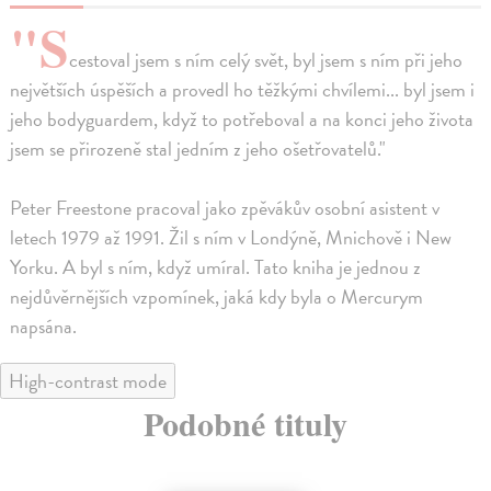
"S
cestoval jsem s ním celý svět, byl jsem s ním při jeho
největších úspěších a provedl ho těžkými chvílemi... byl jsem i
jeho bodyguardem, když to potřeboval a na konci jeho života
jsem se přirozeně stal jedním z jeho ošetřovatelů."
Peter Freestone pracoval jako zpěvákův osobní asistent v
letech 1979 až 1991. Žil s ním v Londýně, Mnichově i New
Yorku. A byl s ním, když umíral. Tato kniha je jednou z
nejdůvěrnějších vzpomínek, jaká kdy byla o Mercurym
napsána.
High-contrast mode
Podobné tituly