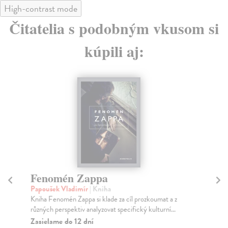
High-contrast mode
Čitatelia s podobným vkusom si
kúpili aj:
Fenomén Zappa
Ž
Papoušek Vladimír
| Kniha
Ell
Kniha Fenomén Zappa si klade za cíl prozkoumat a z
Ell
různých perspektiv analyzovat specifický kulturní...
jaz
Zasielame do 12 dní
Na