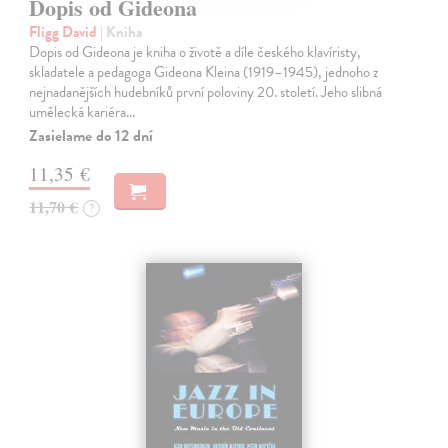
Dopis od Gideona
Fligg David
| Kniha
Dopis od Gideona je kniha o životě a díle českého klavíristy,
skladatele a pedagoga Gideona Kleina (1919–1945), jednoho z
nejnadanějších hudebníků první poloviny 20. století. Jeho slibná
umělecká kariéra…
Zasielame do 12 dní
11,35 €
11,70 €
?