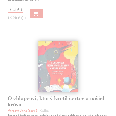
16,39 €
16,90 €
?
O chlapcovi, ktorý krotil čertov a našiel
krásu
Vargová Jana (zost.)
| Kniha
Tvorba Mariána Vargu priniesla nečakané poklady aj po jeho odchode