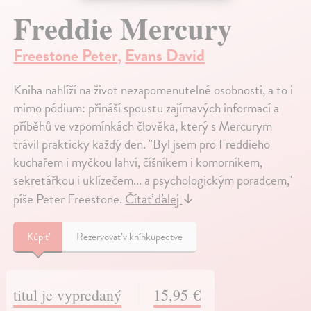
Freddie Mercury
Freestone Peter
,
Evans David
Kniha nahlíží na život nezapomenutelné osobnosti, a to i
mimo pódium: přináší spoustu zajímavých informací a
příběhů ve vzpomínkách člověka, který s Mercurym
trávil prakticky každý den. "Byl jsem pro Freddieho
kuchařem i myčkou lahví, číšníkem i komorníkem,
sekretářkou i uklízečem... a psychologickým poradcem,"
píše Peter Freestone.
Čítať ďalej
↓
Kúpiť
Rezervovať v kníhkupectve
titul je vypredaný
15,95 €