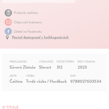
Pridať do wishlistu
Odporučiť známemu
Zdielať na Facebooku
Pozrieť dostupnosť v kníhkupectvách
PREKLADATEĽ
VYDAVATEĽ
POČET STRÁN
ROK VYDANIA
Sůvová Zlatuše
Slovart
312
2023
JAZYK
VÄZBA
EAN
Čeština
Tvrdá väzba / Hardback
9788027603534
O TITULE