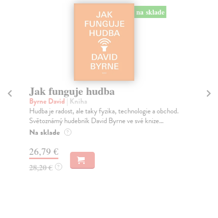
na sklade
Jak funguje hudba
H
Byrne David
| Kniha
Ves
Hudba je radost, ale taky fyzika, technologie a obchod.
Umě
Světoznámý hudebník David Byrne ve své knize...
307
Na sklade
Za
?
26,79 €
13
28,20 €
14
?