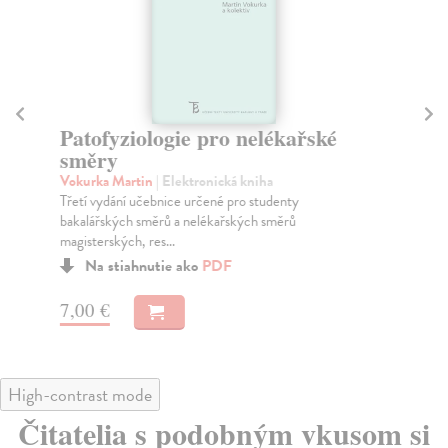
Patofyziologie pro nelékařské
H
směry
b
Vokurka Martin
| Elektronická kniha
Sl
Třetí vydání učebnice určené pro studenty
"Vý
bakalářských směrů a nelékařských směrů
zdr
magisterských, res...
a e
Na stiahnutie ako
PDF
7,00 €
7,
High-contrast mode
Čitatelia s podobným vkusom si