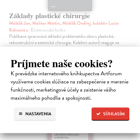
Základy plastické chirurgie
Měšťák Jan, Molitor Martin, Měšťák Ondřej, kolektiv Lucie
Kalinová a
| Elektronická kniha
Publikace zpracovává základní problematiku oboru plastické,
rekonstrukční a estetické chirurgie. Kolektiv autorů reaguje na
skutečnost, že v plastické chirurgii – stejně jako v ostatních
medicínských oborech…
Príjmete naše cookies?
Na stiahnutie ako
PDF
K prevádzke internetového kníhkupectva Artforum
10,00 €
využívame cookies slúžiace na zabezpečenie a meranie
funkčnosti, marketingové účely a zaistenie vášho
maximálneho pohodlia a spokojnosti.
NASTAVENIA
SÚHLASÍM
E-KNIHA