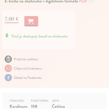
E-kniha na stiahnutie v digitálnom formáte
PDF
?
7,00 €
Titul je dostupný ihneď na stiahnutie
Pridať do wishlistu
Odporučiť známemu
Zdielať na Facebooku
VYDAVATEĽ
POČET STRÁN
JAZYK
Karolinum
198
Čeština