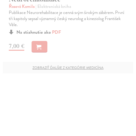
Řasová Kamila
| Elektronická kniha
Publikace Neurorehabilitace je cenná svým širokým záběrem. První
tři kapitoly sepsal významný český neurolog a kineziolog František
Véle.
Na stiahnutie ako
PDF
7,00 €
ZOBRAZIŤ ĎALŠIE Z KATEGÓRIE MEDICÍNA