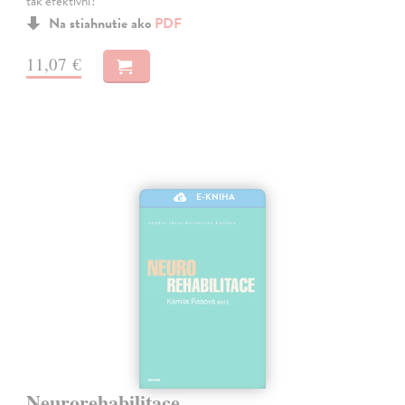
tak efektivní?
Na stiahnutie ako
PDF
11,07 €
E-KNIHA
Neurorehabilitace