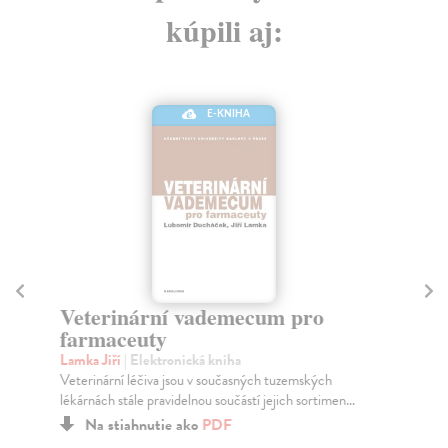
kúpili aj:
E-KNIHA
Veterinární vademecum pro
U
farmaceuty
Ha
Uče
Lamka Jiří
| Elektronická kniha
stu
Veterinární léčiva jsou v současných tuzemských
lékárnách stále pravidelnou součástí jejich sortimen...
Na stiahnutie ako
PDF
10