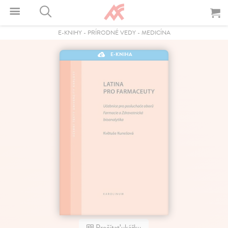
E-KNIHY
-
PRÍRODNÉ VEDY
-
MEDICÍNA
E-KNIHA
Prečítať ukážku