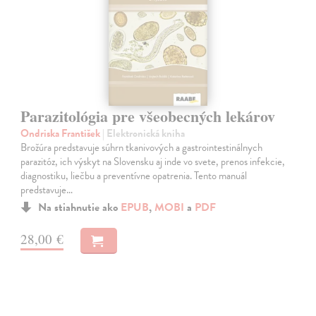
Parazitológia pre všeobecných lekárov
Ondriska František
| Elektronická kniha
Brožúra predstavuje súhrn tkanivových a gastrointestinálnych
parazitóz, ich výskyt na Slovensku aj inde vo svete, prenos infekcie,
diagnostiku, liečbu a preventívne opatrenia. Tento manuál
predstavuje…
Na stiahnutie ako
EPUB
,
MOBI
a
PDF
28,00 €