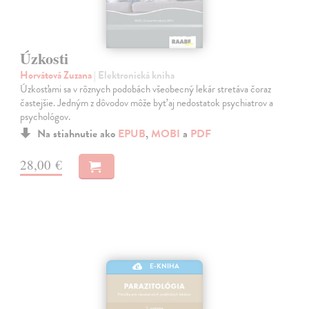
Úzkosti
Horvátová Zuzana
| Elektronická kniha
Úzkosťami sa v rôznych podobách všeobecný lekár stretáva čoraz
častejšie. Jedným z dôvodov môže byť aj nedostatok psychiatrov a
psychológov.
Na stiahnutie ako
EPUB
,
MOBI
a
PDF
28,00 €
E-KNIHA