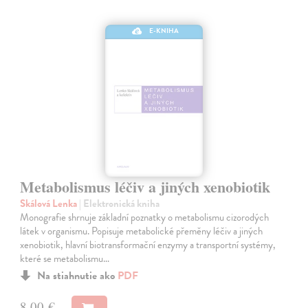
E-KNIHA
Metabolismus léčiv a jiných xenobiotik
Skálová Lenka
| Elektronická kniha
Monografie shrnuje základní poznatky o metabolismu cizorodých
látek v organismu. Popisuje metabolické přeměny léčiv a jiných
xenobiotik, hlavní biotransformační enzymy a transportní systémy,
které se metabolismu…
Na stiahnutie ako
PDF
8,00 €