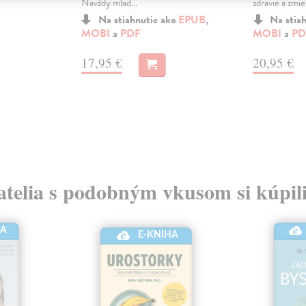
Navždy mlad...
zdravie a zmier
Na stiahnutie ako
EPUB
,
Na stia
MOBI
a
PDF
MOBI
a
PD
17,95 €
20,95 €
atelia s podobným vkusom si kúpili
HA
E-KNIHA