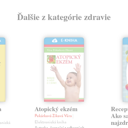
Ďalšie z kategórie zdravie
A
E-KNIHA
a
Atopický ekzém
Recept
Ako sa
Pekárková Zíková Věra
|
najzdr
Elektronická kniha
ronická
Autorka, čerpající z odborných