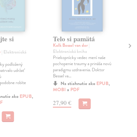
te si
Telo si pamätá
Po
Kolk Bessel van der
|
Čer
Elektronická kniha
kni
y
| Elektronická
Priekopnícky vedec mení naše
Exis
pochopenie traumy a prináša novú
nôh?
ky podložený
paradigmu uzdravenia. Doktor
natrvalo udržať
Bessel va...
ú
MO
podobne robíte
Na stiahnutie ako
EPUB
,
MOBI
a
PDF
13
hnutie ako
EPUB
,
27,90 €
F