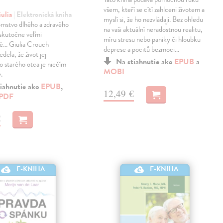
všem, kteří se cítí zahlceni životem a
iulia
| Elektronická kniha
myslí si, že ho nezvládají. Bez ohledu
omstvo dlhého a zdravého
na vaši aktuální neradostnou realitu,
 skutočne veľmi
míru stresu nebo paniky či hloubku
... Giulia Crouch
deprese a pocitů bezmoci…
edela, že život jej
Na stiahnutie ako
EPUB
a
o starého otca je niečím
MOBI
.
iahnutie ako
EPUB
,
12,49 €
PDF
€
E-KNIHA
E-KNIHA