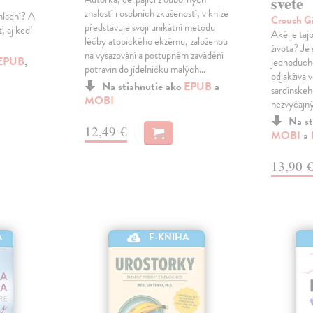
svete
znalostí i osobních zkušeností, v knize
hladní? A
Crouch G
představuje svoji unikátní metodu
, aj keď
Aké je taj
léčby atopického ekzému, založenou
života? Je
na vysazování a postupném zavádění
EPUB
,
jednoduché
potravin do jídelníčku malých…
odjakživa v
Na stiahnutie ako
EPUB
a
sardínskeh
MOBI
nezvyčajný
Na st
12,49 €
MOBI
a
13,90 
A
E-KNIHA