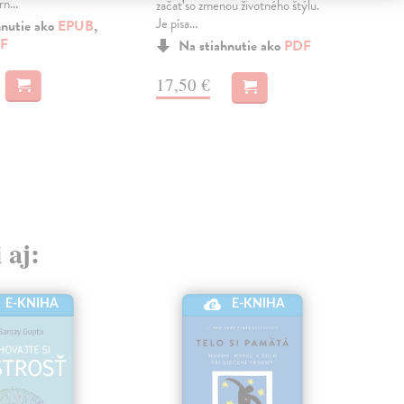
n...
hypo
začať so zmenou životného štýlu.
Je písa...
hnutie ako
EPUB
,
F
EP
Na stiahnutie ako
PDF
16
17,50 €
 aj:
E-KNIHA
E-KNIHA