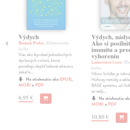
Výdych
Výdych, nády
Ako si posilni
Bostock Richie
| Elektronická
imunitu a pre
h
kniha
vyhoreniu
Viac ako štyridsať jednoduchých
e
dychových cvičení, ktoré
Lackovičová Lucia
| El
pomáhajú zlepšiť telesné zdravie a
kniha
získať e...
Viktor Schiller je inšt
Na stiahnutie ako
EPUB
,
Hofovej metódy a zakla
MOBI
a
PDF
BASE systému, učí ľudí
sa nadý...
6,95 €
Na stiahnutie a
MOBI
a
PDF
10,80 €