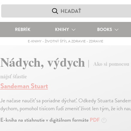
REBRÍK
KNIHY
BOOKS
E-KNIHY
-
ŽIVOTNÝ ŠTÝL A ZDRAVIE
-
ZDRAVIE
Nádych, výdych
Ako si pomocou p
nájsť šťastie
Sandeman Stuart
Je načase naučiť sa poriadne dýchať. Odkedy Stuarta Sandeman
dychom, pomohol tisícom ľudí zmeniť život len tým, že ich nau
E-kniha na stiahnutie v digitálnom formáte
PDF
?