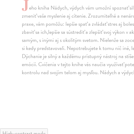
J
eho kniha Nádych, výdych vám umožní spoznať silu
zmeniť vaše myslenie aj cítenie. Zrozumiteľné a nen
praxe, vám pomôžu: lepšie spať a zvládať stres aj boles
zbaviť sa ich,lepšie sa sústrediť a zlepšiť svoj výkon v 
samým, s inými aj s okolitým svetom. Nielenže sa zocelí
si kedy predstavovali. Nepotrebujete k tomu nič iné, 
Dýchanie je silný a každému prístupný nástroj na stíše
emócií. Cvičenia v tejto knihe vás naučia využívať pot
kontrolu nad svojím telom aj mysľou. Nádych a výdych
High-contrast mode