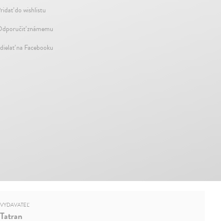
ridať do wishlistu
dporučiť známemu
dielať na Facebooku
VYDAVATEĽ
Tatran