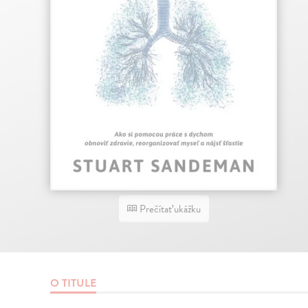
Prečítať ukážku
O TITULE