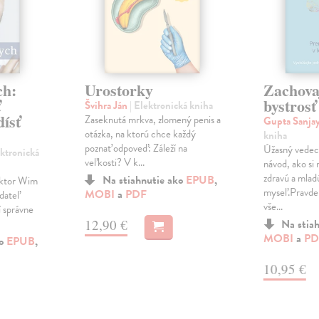
ch:
Urostorky
Zachovaj
ť
bystrosť
Švihra Ján
| Elektronická kniha
dísť
Zaseknutá mrkva, zlomený penis a
Gupta Sanja
otázka, na ktorú chce každý
kniha
poznať odpoveď: Záleží na
Úžasný vedec
ektronická
veľkosti? V k...
návod, ako si 
zdravú a mlad
Na stiahnutie ako
EPUB
,
ruktor Wim
myseľ.Pravde
MOBI
a
PDF
dateľ
vše...
 správne
12,90 €
Na stia
MOBI
a
PD
ko
EPUB
,
10,95 €