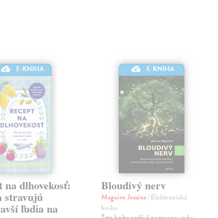
E-KNIHA
E-KNIHA
 na dlhovekosť:
Bloudivý nerv
 stravujú
Maguire Jessica
| Elektronická
avší ľudia na
kniha
Tato kniha podává pomocnou ruku