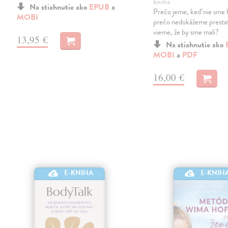
kniha
Na stiahnutie ako
EPUB
a
Prečo jeme, keď nie sme 
MOBI
prečo nedokážeme prestať
vieme, že by sme mali?
13,95 €
Na stiahnutie ako
MOBI
a
PDF
16,00 €
E-KNIHA
E-KNIH