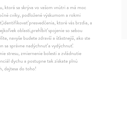
, ktorá sa skrýva vo vašom vnútri a má moc
áročné cviky, podložené výskumom a rokmi
ť,identifikovať presvedčenia, ktoré vás brzdia, a
akejkoľvek oblasti,prehĺbiť spojenie so sebou
te, navyše budete zdravší a šťastnejší, ako ste
len sa správne nadýchnuť a vydýchnuť.
nie stresu, zmiernenie bolesti a zvládnutie
enciál dychu a postupne tak získate plnú
, dajtesa do toho!