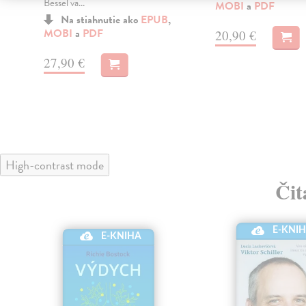
Bessel va...
MOBI
a
PDF
Na stiahnutie ako
EPUB
,
MOBI
a
PDF
20,90 €
27,90 €
High-contrast mode
Čit
E-KNI
E-KNIHA