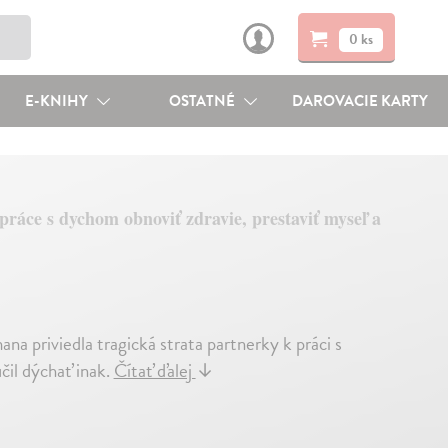
0 ks
E-KNIHY
OSTATNÉ
DAROVACIE KARTY
ráce s dychom obnoviť zdravie, prestaviť myseľ a
a priviedla tragická strata partnerky k práci s
čil dýchať inak.
Čítať ďalej
↓