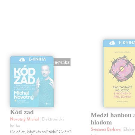
E-KNIH
E-KNIHA
novinka
Kód zad
Medzi hanbou 
Novotný Michal
| Elektronická
hladom
kniha
Sviežená Barbara
| Elekt
Co dělat, když vás bolí záda? Cvičit?