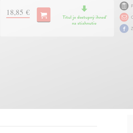
P
18,85 €
Titul je dostupný ihneď
O
na stiahnutie
Z