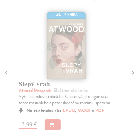
E-KNIHA
Slepý vrah
S
Atwood Margaret
| Elektronická kniha
At
Vyše osemdesiatročná Iris Chaseová, protagonistka
Dej
tohto rozsiahleho a pozoruhodného románu, spomína ...
Mar
kni.
Na stiahnutie ako
EPUB
,
MOBI
a
PDF
13,99 €
11