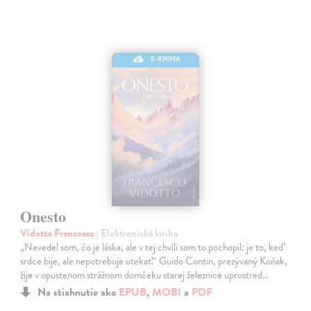
E-KNIHA
Onesto
Vidotto Francesco
| Elektronická kniha
„Nevedel som, čo je láska, ale v tej chvíli som to pochopil: je to, keď
srdce bije, ale nepotrebuje utekať.“ Guido Contin, prezývaný Koňak,
žije v opustenom strážnom domčeku starej železnice uprostred…
Na stiahnutie ako
EPUB
,
MOBI
a
PDF