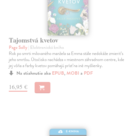
Tajomstvá kvetov
Page Sally
| Elektronická kniha
Rok po smrti milovaného manžela sa Emma stále nedokáže zmieriť s
jeho smrťou. Útočisko nachádza v miestnom záhradnom centre, kde
jej vôňa a farby kvetov pomáhajú prísť na iné myšlienky.
Na stiahnutie ako
EPUB
,
MOBI
a
PDF
16,95 €
E-KNIHA