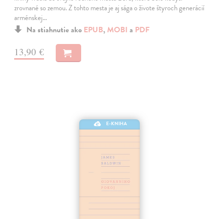
zrovnané so zemou. Z tohto mesta je aj sága o živote štyroch generácií
arménskej…
Na stiahnutie ako
EPUB
,
MOBI
a
PDF
13,90 €
E-KNIHA