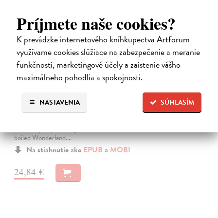
Príjmete naše cookies?
K prevádzke internetového kníhkupectva Artforum
využívame cookies slúžiace na zabezpečenie a meranie
funkčnosti, marketingové účely a zaistenie vášho
maximálneho pohodlia a spokojnosti.
Město a jeho nejisté zdi
Murakami Haruki
| Elektronická kniha
NASTAVENIA
SÚHLASÍM
Město a jeho nejisté zdi – dlouho očekávaný román Harukiho
Murakamiho volně navazuje na autorovu starší novelu z roku 1980 a
tematicky se prolíná s jeho kultovním dílem Konec světa & Hard-
boiled Wonderland.…
Na stiahnutie ako
EPUB
a
MOBI
24,84 €