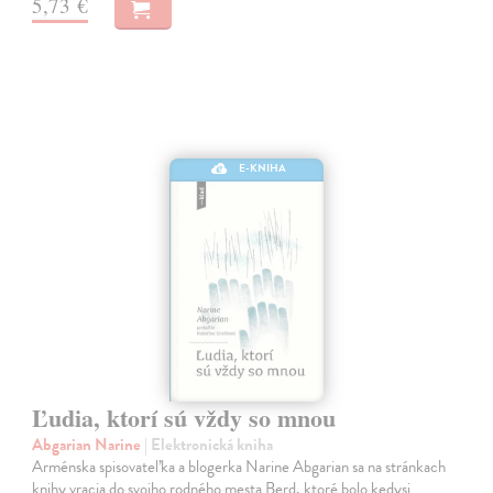
5,73 €
E-KNIHA
Ľudia, ktorí sú vždy so mnou
Abgarian Narine
| Elektronická kniha
Arménska spisovateľka a blogerka Narine Abgarian sa na stránkach
knihy vracia do svojho rodného mesta Berd, ktoré bolo kedysi