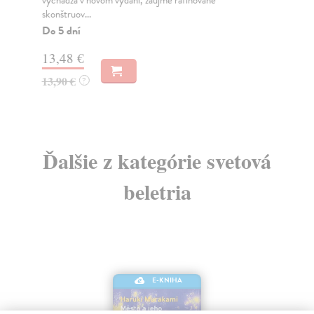
vychádza v novom vydaní, zaujme rafinovane
PO
skonštruov...
štr
Do 5 dní
Na
13,48 €
13
13,90 €
14
?
Ďalšie z kategórie svetová
beletria
E-KNIHA