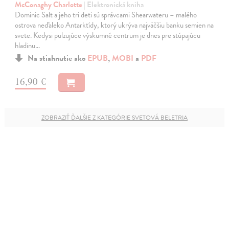
McConaghy Charlotte
| Elektronická kniha
Dominic Salt a jeho tri deti sú správcami Shearwateru – malého
ostrova neďaleko Antarktídy, ktorý ukrýva najväčšiu banku semien na
svete. Kedysi pulzujúce výskumné centrum je dnes pre stúpajúcu
hladinu…
Na stiahnutie ako
EPUB
,
MOBI
a
PDF
16,90 €
ZOBRAZIŤ ĎALŠIE Z KATEGÓRIE SVETOVÁ BELETRIA