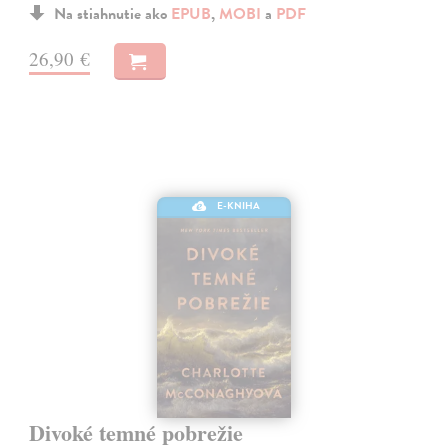
Na stiahnutie ako
EPUB
,
MOBI
a
PDF
26,90 €
E-KNIHA
Divoké temné pobrežie