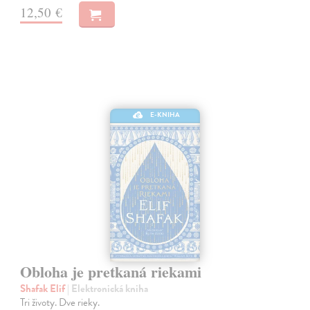
12,50 €
E-KNIHA
Obloha je pretkaná riekami
Shafak Elif
| Elektronická kniha
Tri životy. Dve rieky.