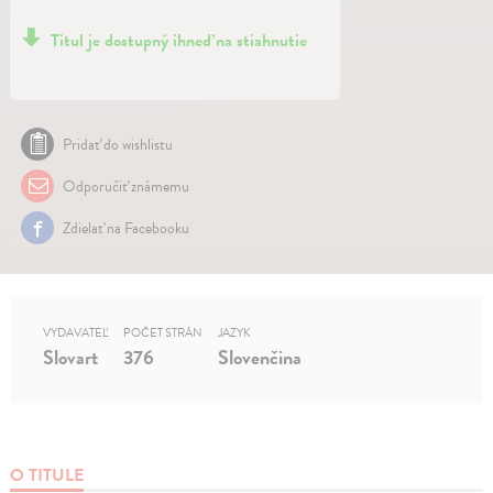
Titul je dostupný ihneď na stiahnutie
Pridať do wishlistu
Odporučiť známemu
Zdielať na Facebooku
VYDAVATEĽ
POČET STRÁN
JAZYK
Slovart
376
Slovenčina
O TITULE