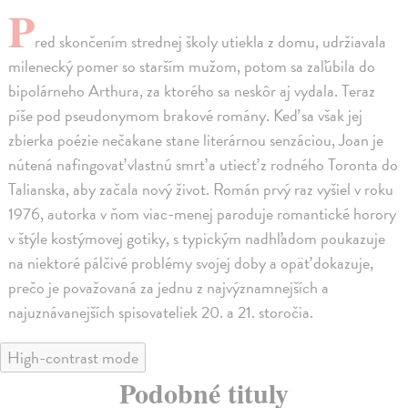
P
red skončením strednej školy utiekla z domu, udržiavala
milenecký pomer so starším mužom, potom sa zaľúbila do
bipolárneho Arthura, za ktorého sa neskôr aj vydala. Teraz
píše pod pseudonymom brakové romány. Keď sa však jej
zbierka poézie nečakane stane literárnou senzáciou, Joan je
nútená nafingovať vlastnú smrť a utiecť z rodného Toronta do
Talianska, aby začala nový život. Román prvý raz vyšiel v roku
1976, autorka v ňom viac-menej paroduje romantické horory
v štýle kostýmovej gotiky, s typickým nadhľadom poukazuje
na niektoré pálčivé problémy svojej doby a opäť dokazuje,
prečo je považovaná za jednu z najvýznamnejších a
najuznávanejších spisovateliek 20. a 21. storočia.
High-contrast mode
Podobné tituly