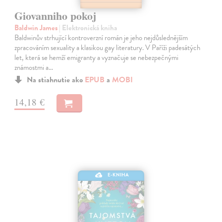
Giovanniho pokoj
Baldwin James
| Elektronická kniha
Baldwinův strhující kontroverzní román je jeho nejdůslednějším
zpracováním sexuality a klasikou gay literatury. V Paříži padesátých
let, která se hemží emigranty a vyznačuje se nebezpečnými
známostmi a…
Na stiahnutie ako
EPUB
a
MOBI
14,18 €
E-KNIHA