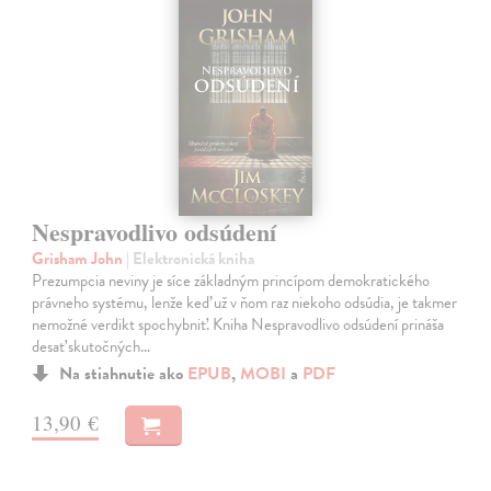
Nespravodlivo odsúdení
Grisham John
| Elektronická kniha
Prezumpcia neviny je síce základným princípom demokratického
právneho systému, lenže keď už v ňom raz niekoho odsúdia, je takmer
nemožné verdikt spochybniť. Kniha Nespravodlivo odsúdení prináša
desať skutočných…
Na stiahnutie ako
EPUB
,
MOBI
a
PDF
13,90 €