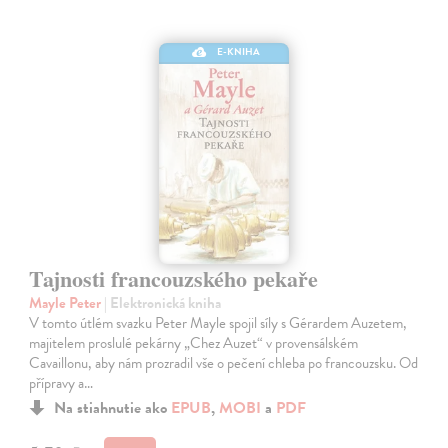
E-KNIHA
Tajnosti francouzského pekaře
Mayle Peter
| Elektronická kniha
V tomto útlém svazku Peter Mayle spojil síly s Gérardem Auzetem,
majitelem proslulé pekárny „Chez Auzet“ v provensálském
Cavaillonu, aby nám prozradil vše o pečení chleba po francouzsku. Od
přípravy a…
Na stiahnutie ako
EPUB
,
MOBI
a
PDF