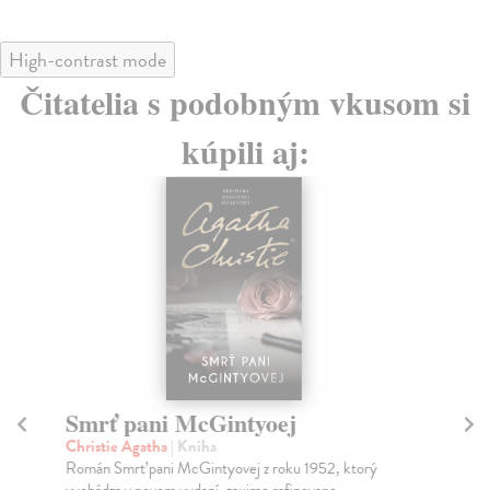
High-contrast mode
Čitatelia s podobným vkusom si
kúpili aj:
Smrť pani McGintyoej
B
Christie Agatha
| Kniha
Po
Román Smrť pani McGintyovej z roku 1952, ktorý
Výb