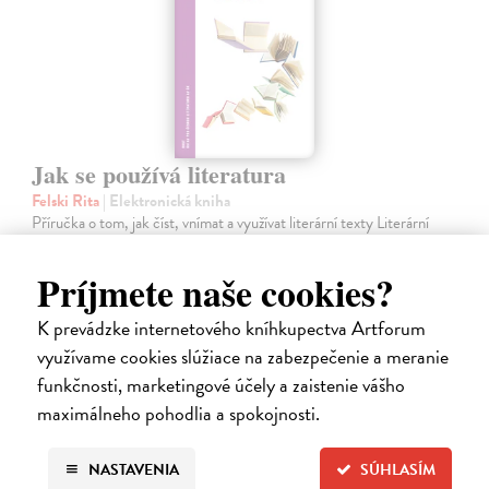
Jak se používá literatura
Felski Rita
| Elektronická kniha
Příručka o tom, jak číst, vnímat a využívat literární texty Literární
teoretička Rita Felski nabízí nový, osvěžující pohled na to, jak
přistupovat k literatuře. Její kniha obhajuje čtení jakožto
Príjmete naše cookies?
nezastupitelnou…
Na stiahnutie ako
PDF
K prevádzke internetového kníhkupectva Artforum
využívame cookies slúžiace na zabezpečenie a meranie
11,09 €
funkčnosti, marketingové účely a zaistenie vášho
maximálneho pohodlia a spokojnosti.
NASTAVENIA
SÚHLASÍM