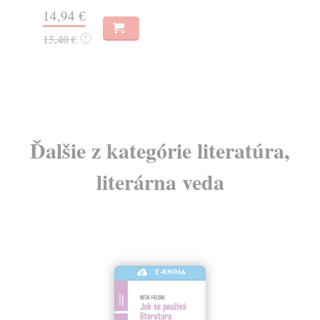
14,94 €
18
15,40 €
18
?
Ďalšie z kategórie literatúra,
literárna veda
E-KNIHA