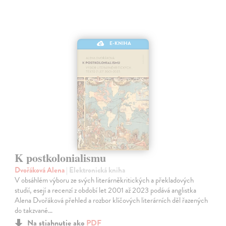
E-KNIHA
K postkolonialismu
Dvořáková Alena
| Elektronická kniha
V obsáhlém výboru ze svých literárněkritických a překladových
studií, esejí a recenzí z období let 2001 až 2023 podává anglistka
Alena Dvořáková přehled a rozbor klíčových literárních děl řazených
do takzvané…
Na stiahnutie ako
PDF