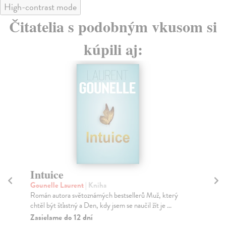
High-contrast mode
Čitatelia s podobným vkusom si
kúpili aj:
Intuice
Ro
Gounelle Laurent
| Kniha
Ju
Román autora světoznámých bestsellerů Muž, který
Čte
chtěl být šťastný a Den, kdy jsem se naučil žít je ...
inf
Zasielame do 12 dní
Na