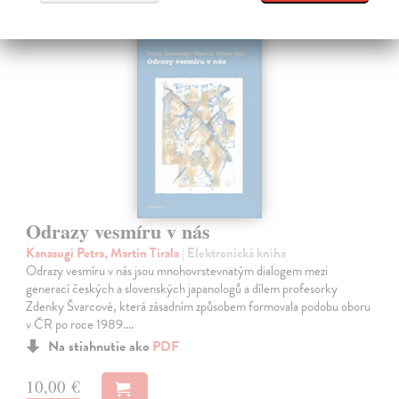
E-KNIHA
Odrazy vesmíru v nás
Kanasugi Petra, Martin Tirala
| Elektronická kniha
Odrazy vesmíru v nás jsou mnohovrstevnatým dialogem mezi
generací českých a slovenských japanologů a dílem profesorky
Zdenky Švarcové, která zásadním způsobem formovala podobu oboru
v ČR po roce 1989.…
Na stiahnutie ako
PDF
10,00 €