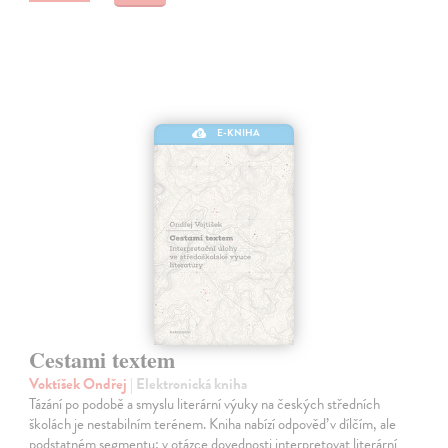
E-KNIHA
Cestami textem
Voktíšek Ondřej
| Elektronická kniha
Tázání po podobě a smyslu literární výuky na českých středních
školách je nestabilním terénem. Kniha nabízí odpověď v dílčím, ale
podstatném segmentu: v otázce dovednosti interpretovat literární