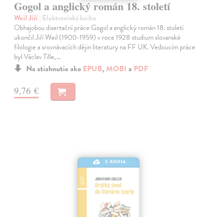
Gogol a anglický román 18. století
Weil Jiří
| Elektronická kniha
Obhajobou disertační práce Gogol a anglický román 18. století
ukončil Jiří Weil (1900-1959) v roce 1928 studium slovanské
filologie a srovnávacích dějin literatury na FF UK. Vedoucím práce
byl Václav Tille,…
Na stiahnutie ako
EPUB
,
MOBI
a
PDF
9,76 €
E-KNIHA