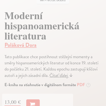
Prečítať ukážku
Moderní
hispanoamerická
literatura
Poláková Dora
Tato publikace chce postihnout stěžejní momenty a
směry hispanoamerických literatur od konce 19. století
do počátku 21. století. Každou epochu zastupují klíčoví
autoři a jejich zásadní díla.
Čítať ďalej
↓
E-kniha na stiahnutie v digitálnom formáte
PDF
?
13,00 €