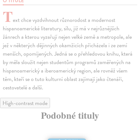
O TITULE
T
ext chce vyzdvihnout různorodost a modernost
hispanoamerické literatury, sílu, již má v nejrůznějších
žánrech a kterou vyzařují nejen velké země a metropole, ale
jež v některých dějinných okamžicích přicházela i ze zemí
menších, opomíjených. Jedná se o přehledovou knihu, která
by měla sloužit nejen studentům programů zaměřených na
hispanoamerický a iberoamerický region, ale rovněž všem
těm, kteří se o tuto kulturní oblast zajímají jako čtenáři,
cestovatelé a další.
High-contrast mode
Podobné tituly