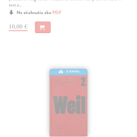
text a…
Na stiahnutie ako
PDF
10,00 €
E-KNIHA