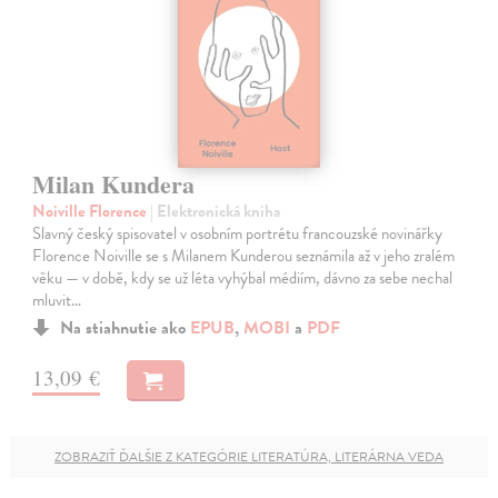
Milan Kundera
Noiville Florence
| Elektronická kniha
Slavný český spisovatel v osobním portrétu francouzské novinářky
Florence Noiville se s Milanem Kunderou seznámila až v jeho zralém
věku — v době, kdy se už léta vyhýbal médiím, dávno za sebe nechal
mluvit…
Na stiahnutie ako
EPUB
,
MOBI
a
PDF
13,09 €
ZOBRAZIŤ ĎALŠIE Z KATEGÓRIE LITERATÚRA, LITERÁRNA VEDA