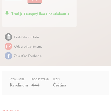
Titul je dostupný ihneď na stiahnutie
Pridať do wishlistu
Odporučiť známemu
Zdielať na Facebooku
VYDAVATEĽ
POČET STRÁN
JAZYK
Karolinum
444
Čeština