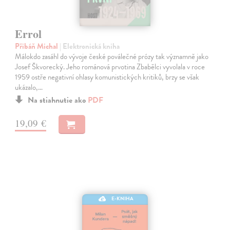
Errol
Přibáň Michal
| Elektronická kniha
Málokdo zasáhl do vývoje české poválečné prózy tak významně jako
Josef Škvorecký. Jeho románová prvotina Zbabělci vyvolala v roce
1959 ostře negativní ohlasy komunistických kritiků, brzy se však
ukázalo,…
Na stiahnutie ako
PDF
19,09 €
E-KNIHA