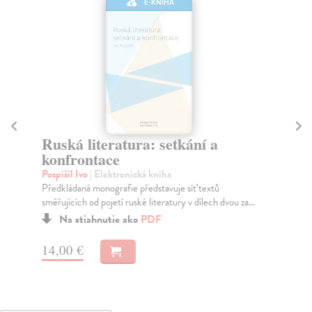
E-KNIHA
Ruská literatura: setkání a
G
konfrontace
li
Pospíšil Ivo
| Elektronická kniha
Mi
Předkládaná monografie představuje síť textů
Gen
směřujících od pojetí ruské literatury v dílech dvou za...
pra
lit..
Na stiahnutie ako
PDF
14,00 €
12