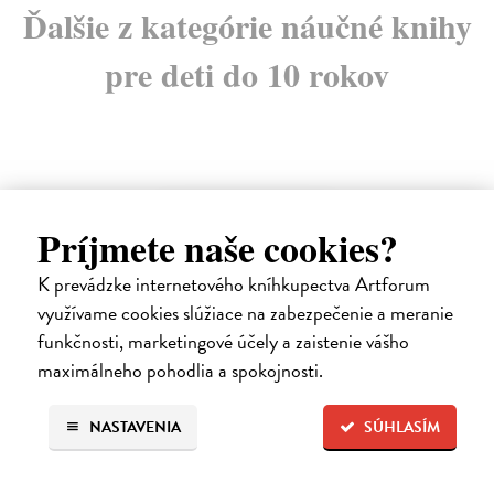
Ďalšie z kategórie náučné knihy
pre deti do 10 rokov
E-KNIHA
Príjmete naše cookies?
K prevádzke internetového kníhkupectva Artforum
využívame cookies slúžiace na zabezpečenie a meranie
funkčnosti, marketingové účely a zaistenie vášho
maximálneho pohodlia a spokojnosti.
NASTAVENIA
SÚHLASÍM
Preži deň ako pračlovek, cisár či pisár
Barfield Mike, Bradley Jess
| Elektronická kniha