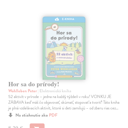
E-KNIHA
Hor sa do prírody!
Wohlleben Peter
| Elektronická kniha
52 aktivít v prírode – jedna na každý týždeň v roku! VONKU JE
ZÁBAVA keď máš čo objavovať, skúmať, stopovať a tvoriť! Táto kniha
je plná vzdelávacích aktivít, ktoré si deti zamilujú – od zberu rias cez…
Na stiahnutie ako
PDF
8,39 €