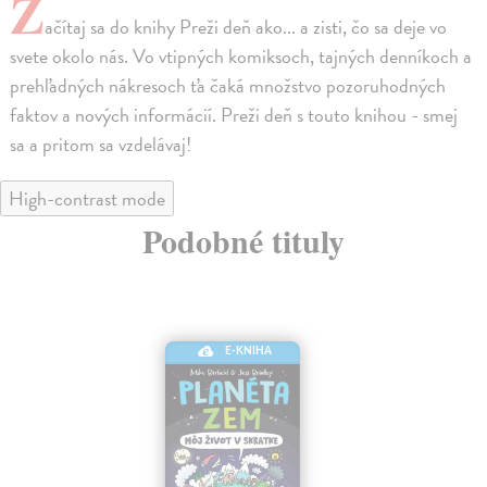
Z
ačítaj sa do knihy Preži deň ako... a zisti, čo sa deje vo
svete okolo nás. Vo vtipných komiksoch, tajných denníkoch a
prehľadných nákresoch ťa čaká množstvo pozoruhodných
faktov a nových informácií. Preži deň s touto knihou - smej
sa a pritom sa vzdelávaj!
High-contrast mode
Podobné tituly
E-KNIHA