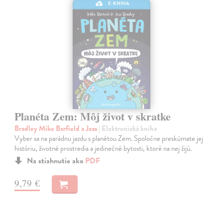
E-KNIHA
Planéta Zem: Môj život v skratke
Bradley Mike Barfield a Jess
| Elektronická kniha
Vyber sa na parádnu jazdu s planétou Zem. Spoločne preskúmate jej
históriu, životné prostredia a jedinečné bytosti, ktoré na nej žijú.
Na stiahnutie ako
PDF
9,79 €