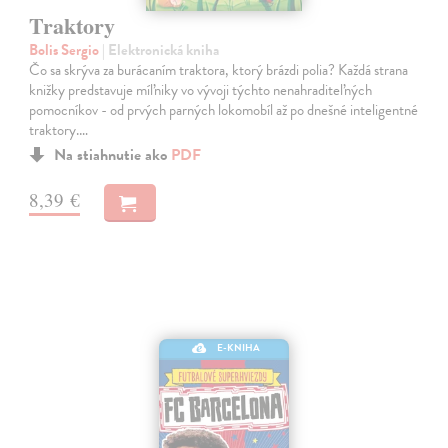
Traktory
Bolis Sergio
| Elektronická kniha
Čo sa skrýva za burácaním traktora, ktorý brázdi polia? Každá strana
knižky predstavuje míľniky vo vývoji týchto nenahraditeľných
pomocníkov - od prvých parných lokomobíl až po dnešné inteligentné
traktory.…
Na stiahnutie ako
PDF
8,39 €
E-KNIHA