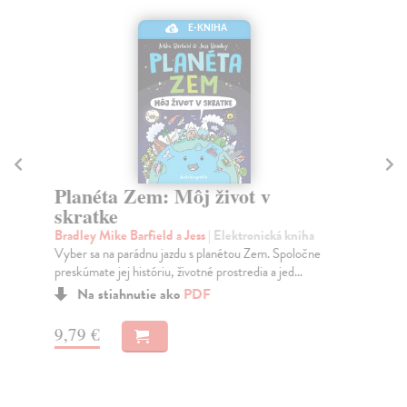
E-KNIHA
Planéta Zem: Môj život v
Ak
skratke
Ma
Odh
Bradley Mike Barfield a Jess
| Elektronická kniha
dom
Vyber sa na parádnu jazdu s planétou Zem. Spoločne
preskúmate jej históriu, životné prostredia a jed...
Na stiahnutie ako
PDF
8,
9,79 €