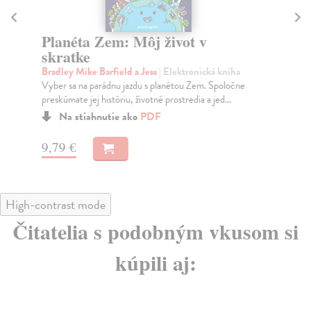
Planéta Zem: Môj život v
K
skratke
Ga
Jas
Bradley Mike Barfield a Jess
| Elektronická kniha
naj
Vyber sa na parádnu jazdu s planétou Zem. Spoločne
preskúmate jej históriu, životné prostredia a jed...
Na stiahnutie ako
PDF
15
9,79 €
High-contrast mode
Čitatelia s podobným vkusom si
kúpili aj: