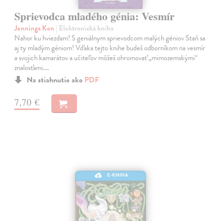
Sprievodca mladého génia: Vesmír
Jennings Ken
| Elektronická kniha
Nahor ku hviezdam! S geniálnym sprievodcom malých géniov Staň sa
aj ty mladým géniom! Vďaka tejto knihe budeš odborníkom na vesmír
a svojich kamarátov a učiteľov môžeš ohromovať „mimozemskými“
znalosťami.…
Na stiahnutie ako
PDF
7,70 €
E-KNIHA