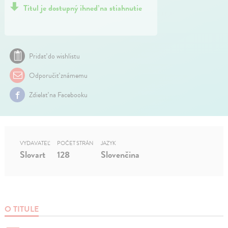
Titul je dostupný ihneď na stiahnutie
Pridať do wishlistu
Odporučiť známemu
Zdielať na Facebooku
VYDAVATEĽ
POČET STRÁN
JAZYK
Slovart
128
Slovenčina
O TITULE