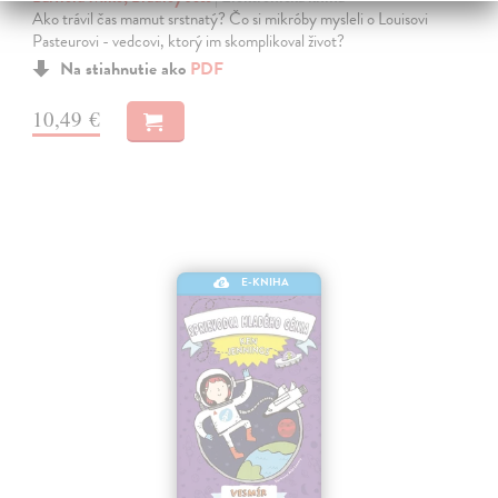
Ako trávil čas mamut srstnatý? Čo si mikróby mysleli o Louisovi
Pasteurovi - vedcovi, ktorý im skomplikoval život?
Na stiahnutie ako
PDF
10,49 €
E-KNIHA