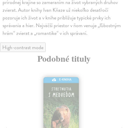
prírodnej krajine so zameraním na život vybraných druhov
zvierat. Autor knihy Ivan Kňaze už niekoľko desaťročí
pozoruje ich život a v knihe približuje typické prvky ich
správania a hier. Najväčší priestor v ňom venuje „ľúbostným
hrám“ zvierat a „romantike“ v ich správaní.
High-contrast mode
Podobné tituly
E-KNIHA