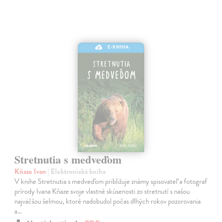
E-KNIHA
Stretnutia s medveďom
Kňaze Ivan
| Elektronická kniha
V knihe Stretnutia s medveďom približuje známy spisovateľ a fotograf
prírody Ivana Kňaze svoje vlastné skúsenosti zo stretnutí s našou
najväčšou šelmou, ktoré nadobudol počas dlhých rokov pozorovania
a…