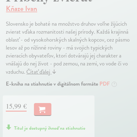
Kňaze Ivan
Slovensko je bohaté na množstvo druhov voľne žijúcich
zvierat vďaka rozmanitosti našej prírody. Každá krajinná
oblasť - od vysokohorských skalných kopcov, cez pásmo
lesov až po nížinné roviny - má svojich typických
zvieracích obyvateľov, ktorí dotvárajú jej charakter a
vnášajú do nej život - pod zemou, na zemi, vo vode či vo
vzduchu.
Čítať ďalej
↓
E-kniha na stiahnutie v digitálnom formáte
PDF
?
15,99 €
Titul je dostupný ihneď na stiahnutie