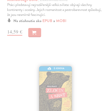
Ptáci představují nejrozšířenější velká zvířata: obývají všechny
kontinenty i oceány. Jejich rozmanitost a pestrobarevnost způsobují,
že jsou nesmírně fascinující.
Na stiahnutie ako
EPUB
a
MOBI
14,59 €
E-KNIHA