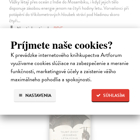
Vážky létají přes oceán z Indie do Mosambiku, i když jejich tělo
disponuje zásobou energie jenom na čtyři hodiny letu. Vorvaňovci při
potápění do tříkilometrových hloubek stráví pod hladinou skoro
čtyři…
Na stiahnutie ako
PDF
Príjmete naše cookies?
12,69 €
K prevádzke internetového kníhkupectva Artforum
využívame cookies slúžiace na zabezpečenie a meranie
funkčnosti, marketingové účely a zaistenie vášho
maximálneho pohodlia a spokojnosti.
E-KNIHA
NASTAVENIA
SÚHLASÍM