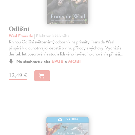
Odlišní
Waal Frans de
| Elektronická kniha
Knihou Odlišní světoznámý odborník na primáty Frans de Waal
přispívá k dlouhotrvající debatě o vlivu přírody a výchovy. Vychází z
desítek let pozorování a studia lidského i zvířecího chování a přináší…
Na stiahnutie ako
EPUB
a
MOBI
12,49 €
E-KNIHA