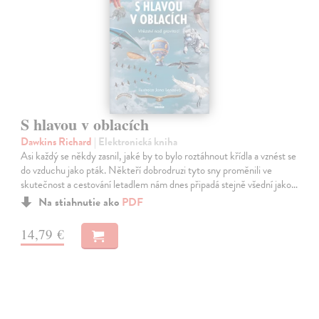
S hlavou v oblacích
Dawkins Richard
| Elektronická kniha
Asi každý se někdy zasnil, jaké by to bylo roztáhnout křídla a vznést se
do vzduchu jako pták. Někteří dobrodruzi tyto sny proměnili ve
skutečnost a cestování letadlem nám dnes připadá stejně všední jako…
Na stiahnutie ako
PDF
14,79 €