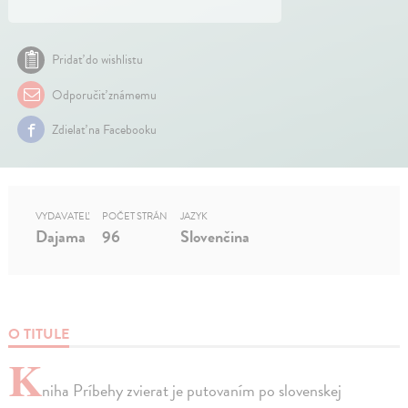
Pridať do wishlistu
Odporučiť známemu
Zdielať na Facebooku
VYDAVATEĽ
POČET STRÁN
JAZYK
Dajama
96
Slovenčina
O TITULE
K
niha Príbehy zvierat je putovaním po slovenskej