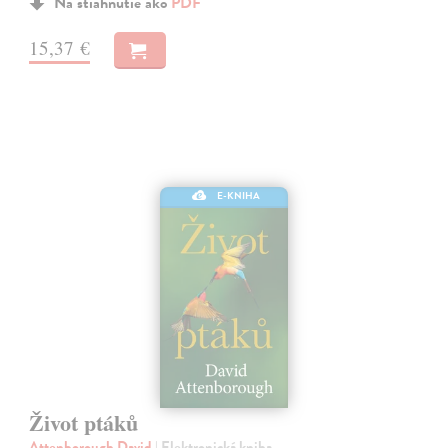
Na stiahnutie ako
PDF
15,37 €
E-KNIHA
Život ptáků
Attenborough David
| Elektronická kniha