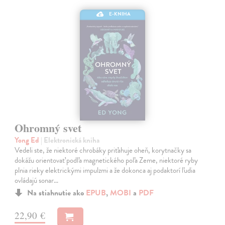
E-KNIHA
Ohromný svet
Yong Ed
| Elektronická kniha
Vedeli ste, že niektoré chrobáky priťahuje oheň, korytnačky sa
dokážu orientovať podľa magnetického poľa Zeme, niektoré ryby
plnia rieky elektrickými impulzmi a že dokonca aj podaktorí ľudia
ovládajú sonar…
Na stiahnutie ako
EPUB
,
MOBI
a
PDF
22,90 €