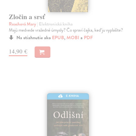
Zločin a srsť
Roachová Mary
| Elektronická kniha
Majú medvede vražedné úmysly? Čo spraví čajka, keď ju vyplašíte?
Na stiahnutie ako
EPUB
,
MOBI
a
PDF
14,90 €
E-KNIHA