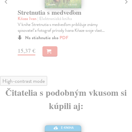
Ohromný svet
Zl
Yong Ed
| Elektronická kniha
Ro
Vedeli ste, že niektoré chrobáky priťahuje oheň,
Maj
korytnačky sa dokážu orientovať podľa magnetického
ju 
...
Na stiahnutie ako
EPUB
,
MOBI
a
PDF
14
22,90 €
High-contrast mode
Čitatelia s podobným vkusom si
kúpili aj:
E-KNIHA