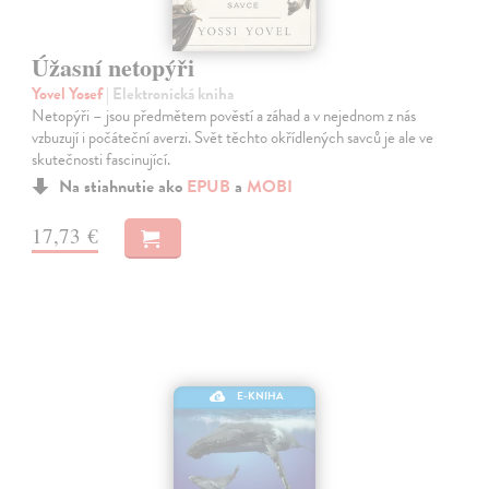
Úžasní netopýři
Yovel Yosef
| Elektronická kniha
Netopýři – jsou předmětem pověstí a záhad a v nejednom z nás
vzbuzují i počáteční averzi. Svět těchto okřídlených savců je ale ve
skutečnosti fascinující.
Na stiahnutie ako
EPUB
a
MOBI
17,73 €
E-KNIHA