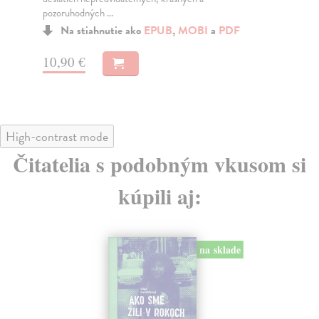
pozoruhodných ...
lite
Na stiahnutie ako
EPUB
,
MOBI
a
PDF
10,90 €
9,
High-contrast mode
Čitatelia s podobným vkusom si
kúpili aj:
na sklade