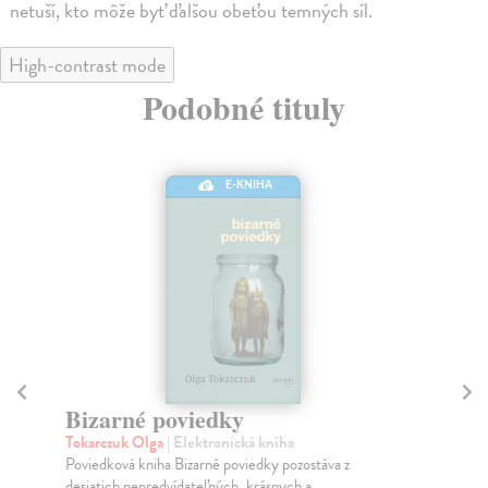
netuší, kto môže byť ďalšou obeťou temných síl.
High-contrast mode
Podobné tituly
E-KNIHA
Bizarné poviedky
P
Tokarczuk Olga
| Elektronická kniha
To
Poviedková kniha Bizarné poviedky pozostáva z
Deb
desiatich nepredvídateľných, krásnych a
lit