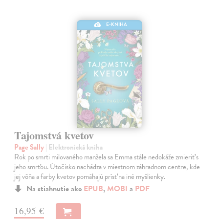
E-KNIHA
Tajomstvá kvetov
Page Sally
| Elektronická kniha
Rok po smrti milovaného manžela sa Emma stále nedokáže zmieriť s
jeho smrťou. Útočisko nachádza v miestnom záhradnom centre, kde
jej vôňa a farby kvetov pomáhajú prísť na iné myšlienky.
Na stiahnutie ako
EPUB
,
MOBI
a
PDF
16,95 €