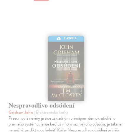
E-KNIHA
Nespravodlivo odsúdení
Grisham John
| Elektronická kniha
Prezumpcia neviny je síce základným princípom demokratického
právneho systému, lenže keď už v ňom raz niekoho odsúdia, je takmer
nemožné verdikt spochybniť. Kniha Nespravodlivo odsúdení prináša