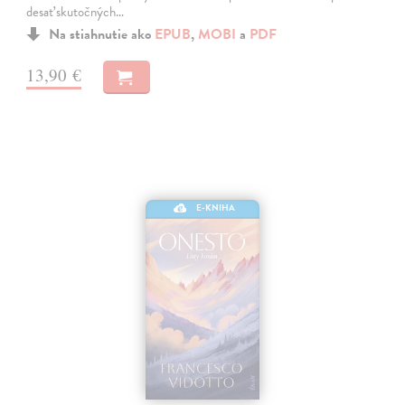
desať skutočných…
Na stiahnutie ako
EPUB
,
MOBI
a
PDF
13,90 €
E-KNIHA