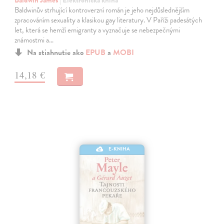
Baldwin James
| Elektronická kniha
Baldwinův strhující kontroverzní román je jeho nejdůslednějším
zpracováním sexuality a klasikou gay literatury. V Paříži padesátých
let, která se hemží emigranty a vyznačuje se nebezpečnými
známostmi a…
Na stiahnutie ako
EPUB
a
MOBI
14,18 €
E-KNIHA