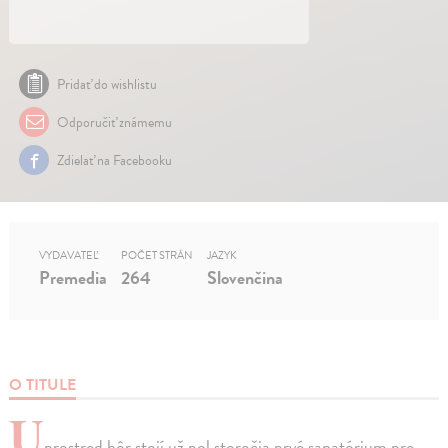
Pridať do wishlistu
Odporučiť známemu
Zdielať na Facebooku
VYDAVATEĽ
POČET STRÁN
JAZYK
Premedia
264
Slovenčina
O TITULE
U
prostred hôr stojí už pol storočia prvé sanatórium pre