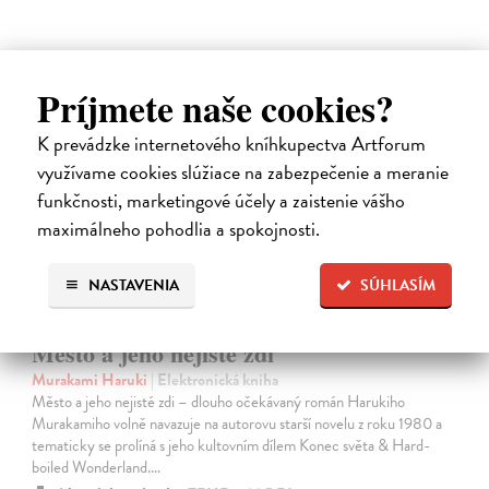
Príjmete naše cookies?
E-KNIHA
K prevádzke internetového kníhkupectva Artforum
využívame cookies slúžiace na zabezpečenie a meranie
funkčnosti, marketingové účely a zaistenie vášho
maximálneho pohodlia a spokojnosti.
NASTAVENIA
SÚHLASÍM
Město a jeho nejisté zdi
Murakami Haruki
| Elektronická kniha
Město a jeho nejisté zdi – dlouho očekávaný román Harukiho
Murakamiho volně navazuje na autorovu starší novelu z roku 1980 a
tematicky se prolíná s jeho kultovním dílem Konec světa & Hard-
boiled Wonderland.…