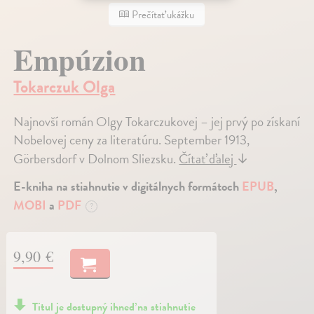
Prečítať ukážku
Empúzion
Tokarczuk Olga
Najnovší román Olgy Tokarczukovej – jej prvý po získaní
Nobelovej ceny za literatúru. September 1913,
Görbersdorf v Dolnom Sliezsku.
Čítať ďalej
↓
E-kniha na stiahnutie v digitálnych formátoch
EPUB
,
MOBI
a
PDF
?
9,90 €
Titul je dostupný ihneď na stiahnutie