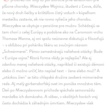
pľúcne choroby. Mieczysław Wojnicz, študent z Ľvova, dúfa,
že nový druh liečby a krištáľovo čistý vzduch v kúpeľnom
mestečku zastavia, ak nie rovno vyliečia jeho chorobu.
Mieczysław sa ubytuje v penzióne pre mužov. Schádzajú sa
tam chorí z celej Európy a podobne ako na Čarovnom vrchu
Thomasa Manna, aj oni spolu neúnavne diskutujú a filozofujú
– s obľubou pri poháriku likéru so zvučným názvom
„Schwärmerei“. Pánov zamestnávajú naliehavé otázky: Bude
v Európe vojna? Ktorá forma vlády je najlepšia? Ale aj
zdanlivo menej naliehavé otázky, napríklad či existujú démoni
alebo či možno určiť, kto napísal text – žena alebo muž? A
„otázkou žien“ sa táto chlapská družina zaoberá mimoriadne
rada. Aj malý görbersdorfský svet im ponúka množstvo tém.
Deň po Mieczyslavovom príchode spáchala samovraždu
manželka ich domáceho. A vôbec, v okolitých horách vraj
často dochádza k záhadným úmrtiam. Mieczyslaw však