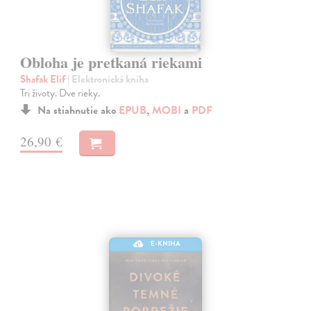
Obloha je pretkaná riekami
Shafak Elif
| Elektronická kniha
Tri životy. Dve rieky.
Na stiahnutie ako
EPUB
,
MOBI
a
PDF
26,90 €
E-KNIHA