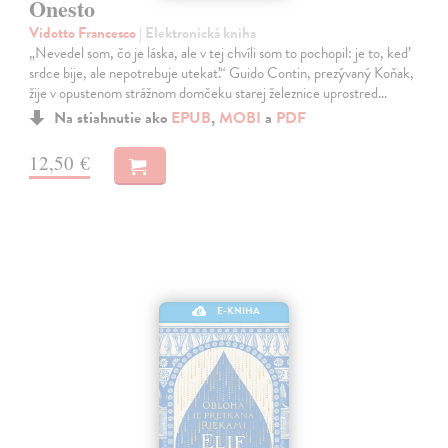
Onesto
Vidotto Francesco
| Elektronická kniha
„Nevedel som, čo je láska, ale v tej chvíli som to pochopil: je to, keď
srdce bije, ale nepotrebuje utekať.“ Guido Contin, prezývaný Koňak,
žije v opustenom strážnom domčeku starej železnice uprostred…
Na stiahnutie ako
EPUB
,
MOBI
a
PDF
12,50 €
E-KNIHA