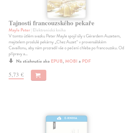
Tajnosti francouzského pekaře
Mayle Peter
| Elektronická kniha
V tomto útlém svazku Peter Mayle spojil síly s Gérardem Auzetem,
majitelem proslulé pekárny „Chez Auzet“ v provensálském
Cavaillonu, aby nám prozradil vše o pečení chleba po francouzsku. Od
přípravy a…
Na stiahnutie ako
EPUB
,
MOBI
a
PDF
5,73 €
E-KNIHA