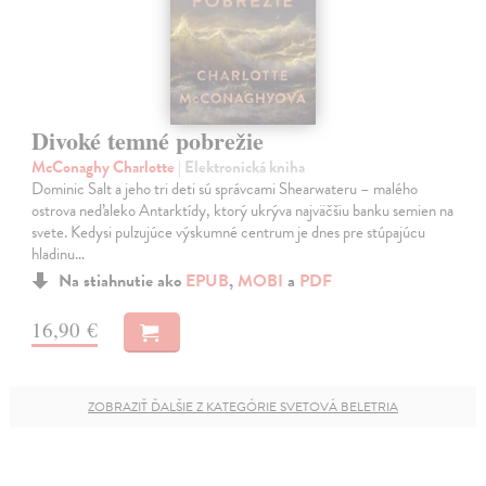
Divoké temné pobrežie
McConaghy Charlotte
| Elektronická kniha
Dominic Salt a jeho tri deti sú správcami Shearwateru – malého
ostrova neďaleko Antarktídy, ktorý ukrýva najväčšiu banku semien na
svete. Kedysi pulzujúce výskumné centrum je dnes pre stúpajúcu
hladinu…
Na stiahnutie ako
EPUB
,
MOBI
a
PDF
16,90 €
ZOBRAZIŤ ĎALŠIE Z KATEGÓRIE SVETOVÁ BELETRIA