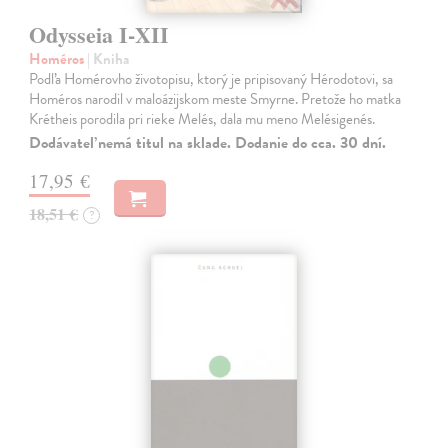
Odysseia I-XII
Homéros
| Kniha
Podľa Homérovho životopisu, ktorý je pripisovaný Hérodotovi, sa
Homéros narodil v maloázijskom meste Smyrne. Pretože ho matka
Krétheis porodila pri rieke Melés, dala mu meno Melésigenés.
Dodávateľ nemá titul na sklade. Dodanie do cca. 30 dní.
17,95 €
18,51 €
?