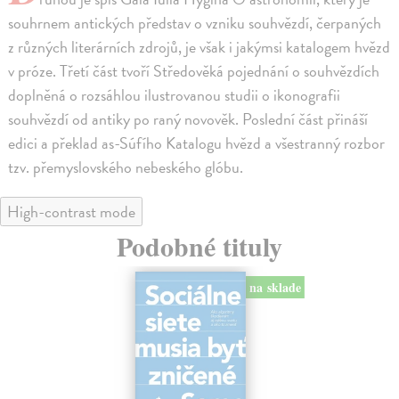
souhrnem antických představ o vzniku souhvězdí, čerpaných
z různých literárních zdrojů, je však i jakýmsi katalogem hvězd
v próze. Třetí část tvoří Středověká pojednání o souhvězdích
doplněná o rozsáhlou ilustrovanou studii o ikonografii
souhvězdí od antiky po raný novověk. Poslední část přináší
edici a překlad as-Súfího Katalogu hvězd a všestranný rozbor
tzv. přemyslovského nebeského glóbu.
High-contrast mode
Podobné tituly
na sklade