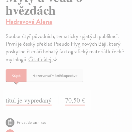
hvězdách
Hadravová Alena
Soubor čtyř původních, tematicky spjatých publikací.
První je český překlad Pseudo Hyginových Bájí, který
poskytne čtenáři bohatý faktografický materiál k řecké
mytologii.
Čítať ďalej
↓
Kúpiť
Rezervovať v kníhkupectve
titul je vypredaný
70,50 €
Pridať do wishlistu