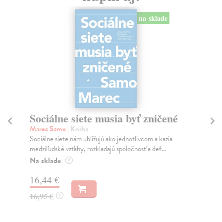
na sklade
Sociálne siete musia byť zničené
S
K
Marec Samo
| Kniha
Sociálne siete nám ubližujú ako jednotlivcom a kazia
Mik
medziľudské vzťahy, rozkladajú spoločnosť a def...
Mon
o k
Na sklade
?
Na
16,44 €
23
16,95 €
?
24