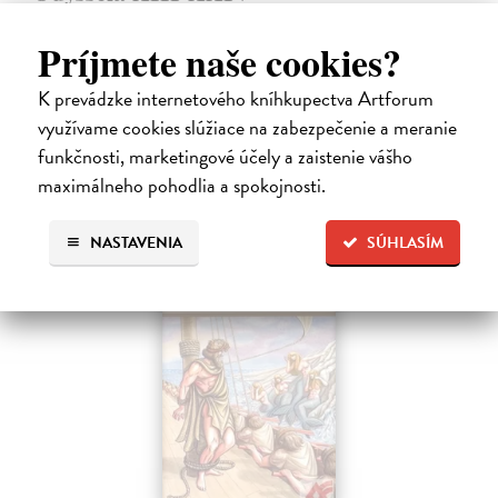
Homéros
| Kniha
Slepý Melésigenés s ťažkosťami hľadal prostriedky na živobytie, no na
Príjmete naše cookies?
druhej strane si získaval čoraz viac obdivu a sympatií u ľudí, ktorí sa ho
snažili povzbudzovať a podporovať. V Kýme na maloázijskom…
K prevádzke internetového kníhkupectva Artforum
Do 5 dní
využívame cookies slúžiace na zabezpečenie a meranie
17,95 €
funkčnosti, marketingové účely a zaistenie vášho
maximálneho pohodlia a spokojnosti.
18,51 €
?
NASTAVENIA
SÚHLASÍM