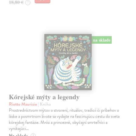
18,80 €
?
na sklade
Kórejské mýty a legendy
Riotto Maurizio
| Kniha
Prostredníctvom mýtov o stvorení, rituálov, tradícií či príbehov o
láske a posmrtnom živote sa vydajte na fascinujúcu cestu do sveta
kórejskej fantázie. Mnísi a princezné, obyčajní smrteľníci a
vynikajúci…
Na sklade
?