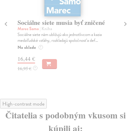
Sociálne siete musia byť zničené
S
K
Marec Samo
| Kniha
Sociálne siete nám ubližujú ako jednotlivcom a kazia
Mik
medziľudské vzťahy, rozkladajú spoločnosť a def...
Mon
o k
Na sklade
?
Na
16,44 €
23
16,95 €
?
24
High-contrast mode
Čitatelia s podobným vkusom si
kúpili aj: