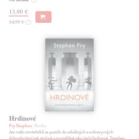
13,90 €
14,95 €
?
Hrdinové
Fry Stephen
| Kniha
Jen málo smrtelníků se pustilo do odvážných a srdceryvných
dobrodružství tak stylově a triumfálně jako řečtí hrdinové. Stephen