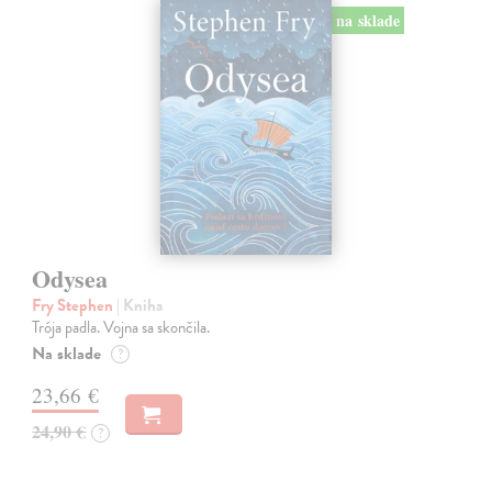
na sklade
Odysea
Fry Stephen
| Kniha
Trója padla. Vojna sa skončila.
Na sklade
?
23,66 €
24,90 €
?