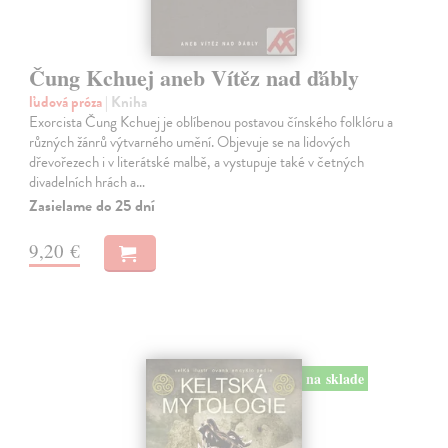
Čung Kchuej aneb Vítěz nad ďábly
ľudová próza
| Kniha
Exorcista Čung Kchuej je oblíbenou postavou čínského folklóru a
různých žánrů výtvarného umění. Objevuje se na lidových
dřevořezech i v literátské malbě, a vystupuje také v četných
divadelních hrách a…
Zasielame do 25 dní
9,20 €
na sklade