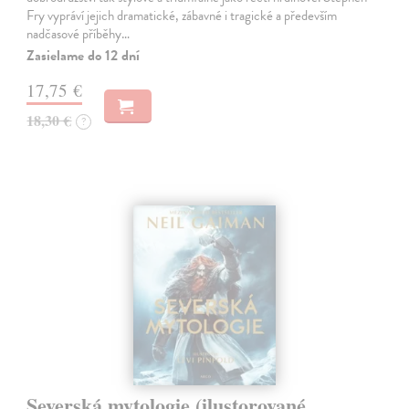
Fry vypráví jejich dramatické, zábavné i tragické a především
nadčasové příběhy…
Zasielame do 12 dní
17,75 €
18,30 €
?
Severská mytologie (ilustorované