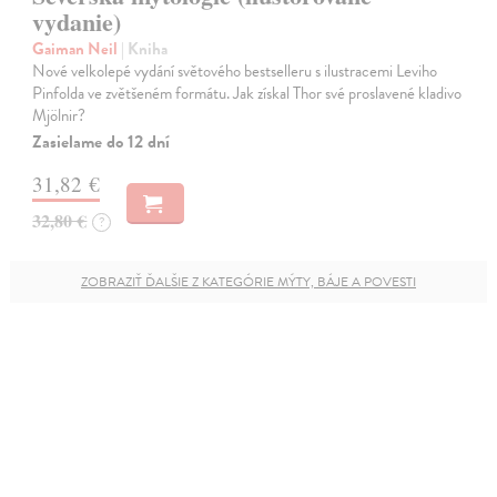
vydanie)
Gaiman Neil
| Kniha
Nové velkolepé vydání světového bestselleru s ilustracemi Leviho
Pinfolda ve zvětšeném formátu. Jak získal Thor své proslavené kladivo
Mjölnir?
Zasielame do 12 dní
31,82 €
32,80 €
?
ZOBRAZIŤ ĎALŠIE Z KATEGÓRIE MÝTY, BÁJE A POVESTI