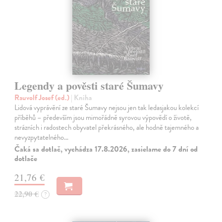
Legendy a pověsti staré Šumavy
Rauvolf Josef (ed.)
| Kniha
Lidová vyprávění ze staré Šumavy nejsou jen tak ledasjakou kolekcí
příběhů – především jsou mimořádně syrovou výpovědí o životě,
strázních i radostech obyvatel překrásného, ale hodně tajemného a
nevyzpytatelného…
Čaká sa dotlač, vychádza 17.8.2026, zasielame do 7 dní od
dotlače
21,76 €
22,90 €
?