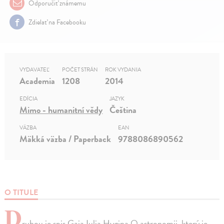
Odporučiť známemu
Zdielať na Facebooku
VYDAVATEĽ
POČET STRÁN
ROK VYDANIA
Academia
1208
2014
EDÍCIA
JAZYK
Mimo - humanitní vědy
Čeština
VÄZBA
EAN
Mäkká väzba / Paperback
9788086890562
O TITULE
D
ruhou je spis Gaia Iulia Hygina O astronomii, který je