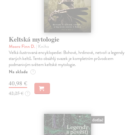
Keltská mytologie
Moore Finn D.
| Kniha
Velká ilustrovaná encyklopedie: Bohové, hrdinové, netvoři a legendy
starých keltů. Tento obsáhlý svazek je kompletním průvodcem
podmanivým světem keltské mytologie.
Na sklade
?
40,98 €
42,25 €
?
dotlač