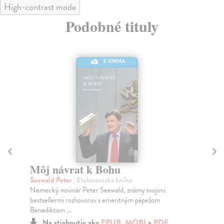
High-contrast mode
Podobné tituly
E-KNIHA
Môj návrat k Bohu
P
Seewald Peter
| Elektronická kniha
Ril
Nemecký novinár Peter Seewald, známy svojimi
V s
bestsellermi rozhovorov s emeritným pápežom
pri
Benediktom ...
Na stiahnutie ako
EPUB
,
MOBI
a
PDF