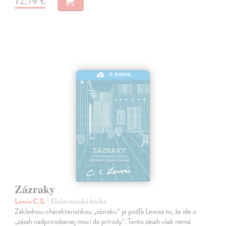
12,79 €
E-KNIHA
Zázraky
Lewis C.S.
| Elektronická kniha
Základnou charakteristikou „zázraku“ je podľa Lewisa to, že ide o
„zásah nadprirodzenej moci do prírody“. Tento zásah však nemá