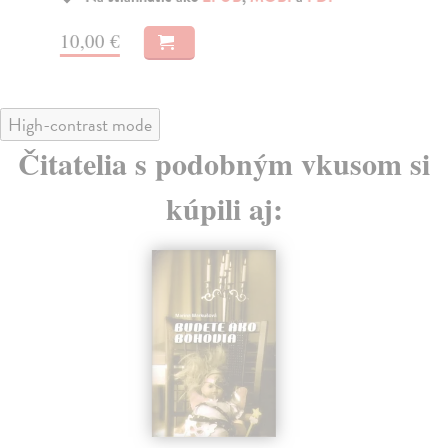
10
10,00 €
High-contrast mode
Čitatelia s podobným vkusom si
kúpili aj: