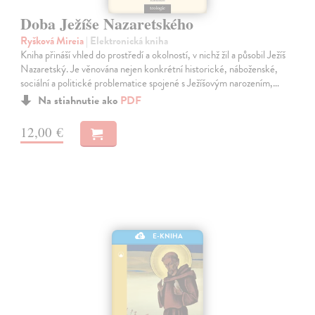
Doba Ježíše Nazaretského
Ryšková Mireia
| Elektronická kniha
Kniha přináší vhled do prostředí a okolností, v nichž žil a působil Ježíš
Nazaretský. Je věnována nejen konkrétní historické, náboženské,
sociální a politické problematice spojené s Ježíšovým narozením,…
Na stiahnutie ako
PDF
12,00 €
E-KNIHA