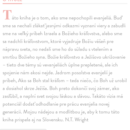
T
áto kniha je o tom, ako sme nepochopili evanjeliá. Buď
sme sa nechali zlákať jasnými odkazmi vyznaní viery a zabudli
sme na veľký príbeh Izraela a Božieho kráľovstva, alebo sme
sa nadchli kráľovstvom, ktoré vyjadruje Božiu vášeň pre
nápravu sveta, no nedali sme ho do súladu s vtelením a
smrťou Božieho syna. Božie kráľovstvo a Ježišovo ukrižovanie
– tieto dve témy sú vevanjeliách úplne prepletené, ale ich
spojenie nám akosi nejde. Jadrom posolstva evanjelií je
príbeh, Ako sa Boh stal kráľom – teda niečo, čo Boh už urobil
a dosiahol skrze Ježiša. Boh preto dokončí svoj zámer, ako
zasľúbil, a naplní svet svojou láskou a slávou. Takáto vízia má
potenciál dodať odhodlanie pre prácu evanjelia novej
generácii. Mojou nádejou a modlitbou je, aby k tomu táto
kniha prispela aj na Slovensku. N.T. Wright