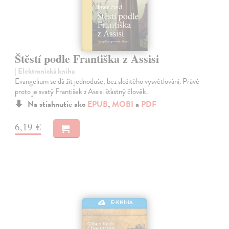
Štěstí podle Františka z Assisi
| Elektronická kniha
Evangelium se dá žít jednoduše, bez složitého vysvětlování. Právě
proto je svatý František z Assisi šťastný člověk.
Na stiahnutie ako
EPUB
,
MOBI
a
PDF
6,19 €
E-KNIHA