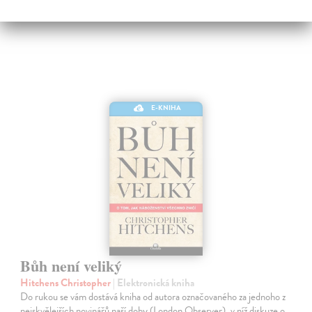
10,90 €
E-KNIHA
Bůh není veliký
Hitchens Christopher
| Elektronická kniha
Do rukou se vám dostává kniha od autora označovaného za jednoho z
nejskvělejších novinářů naší doby (London Observer), v níž diskuze o