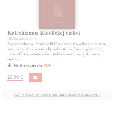
Katechizmus Katolíckej cirkvi
| Elektronická kniha
Svojím obsahom a určením sa KKC radí medzi tzv. veľké a univerzálne
katechizmy. Verne a organicky podáva učenie Svätého písma a živej
tradície Cirkvi, autentického učiteľského úradu, ako aj duchovné
dedičstvo…
Na stiahnutie ako
PDF
20,00 €
ZOBRAZIŤ ĎALŠIE Z KATEGÓRIE KRESŤANSTVO A JUDAIZMUS