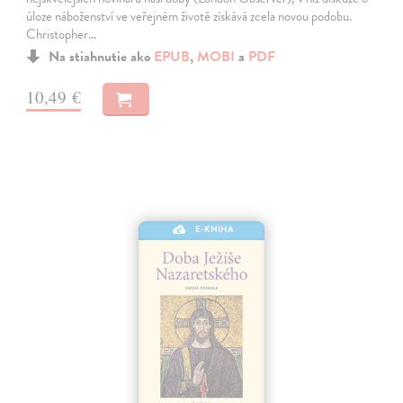
úloze náboženství ve veřejném životě získává zcela novou podobu.
Christopher…
Na stiahnutie ako
EPUB
,
MOBI
a
PDF
10,49 €
E-KNIHA