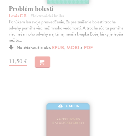
Problém bolesti
Lewis C.S.
| Elektronická kniha
Ponúkam len svoje presvedčenie, že pre znášanie bolesti trocha
odvahy pomáha viac než mnoho vedomostí. A trocha súcitu pomáha
viac než mnoho odvahy a aj tá najmenšia kvapka Božej lásky je lepšia
než to…
Na stiahnutie ako
EPUB
,
MOBI
a
PDF
11,50 €
E-KNIHA