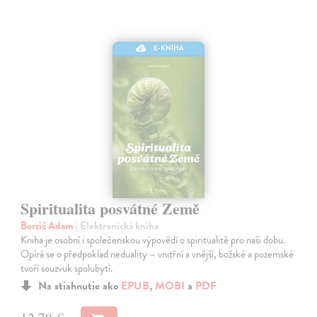
E-KNIHA
Spiritualita posvátné Země
Borzič Adam
| Elektronická kniha
Kniha je osobní i společenskou výpovědí o spiritualitě pro naši dobu.
Opírá se o předpoklad neduality – vnitřní a vnější, božské a pozemské
tvoří souzvuk spolubytí.
Na stiahnutie ako
EPUB
,
MOBI
a
PDF