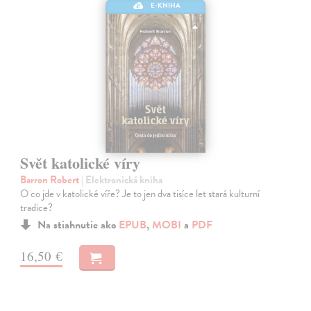
E-KNIHA
Svět katolické víry
Barron Robert
| Elektronická kniha
O co jde v katolické víře? Je to jen dva tisíce let stará kulturní
tradice?
Na stiahnutie ako
EPUB
,
MOBI
a
PDF
16,50 €