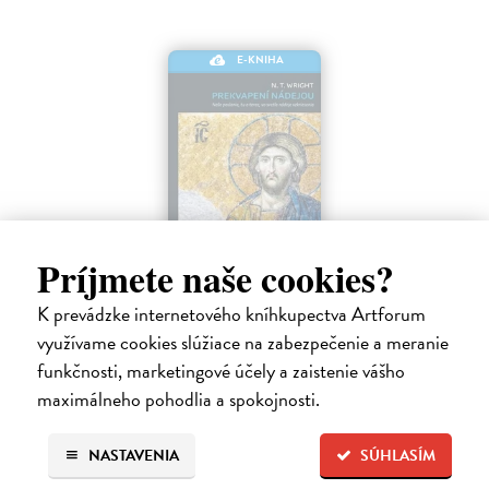
E-KNIHA
Príjmete naše cookies?
Prekvapení nádejou
K prevádzke internetového kníhkupectva Artforum
Wright N.T.
| Elektronická kniha
využívame cookies slúžiace na zabezpečenie a meranie
Mnohí ľudia takmer zabudli, čo vzkriesenie naozaj znamená a zamenili
funkčnosti, marketingové účely a zaistenie vášho
túto konečnú a pevnú nádej za vágne a hmlisté predstavy o
maximálneho pohodlia a spokojnosti.
„posmrtnom“ živote. Ty?m sa však z nášho života stráca nielen
konečná nádej…
Na stiahnutie ako
EPUB
,
MOBI
a
PDF
NASTAVENIA
SÚHLASÍM