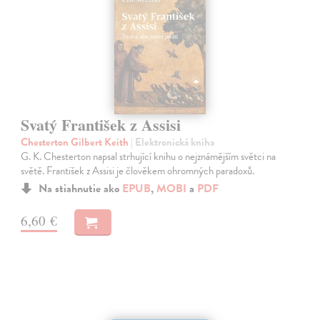
Svatý František z Assisi
Chesterton Gilbert Keith
| Elektronická kniha
G. K. Chesterton napsal strhující knihu o nejznámějším světci na
světě. František z Assisi je člověkem ohromných paradoxů.
Na stiahnutie ako
EPUB
,
MOBI
a
PDF
6,60 €