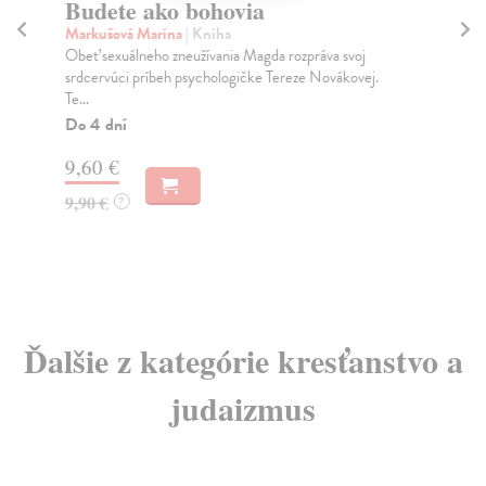
Budete ako bohovia
Ak
S
Markušová Marína
| Kniha
z
Obeť sexuálneho zneužívania Magda rozpráva svoj
B
srdcervúci príbeh psychologičke Tereze Novákovej.
Te...
Kuk
Do 4 dní
Ako
Ost
9,60 €
Do
9,90 €
?
7,
7,
Ďalšie z kategórie kresťanstvo a
judaizmus