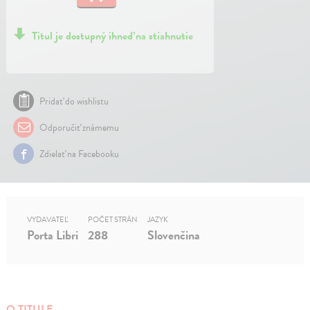
Titul je dostupný ihneď na stiahnutie
Pridať do wishlistu
Odporučiť známemu
Zdielať na Facebooku
VYDAVATEĽ
POČET STRÁN
JAZYK
Porta Libri
288
Slovenčina
O TITULE