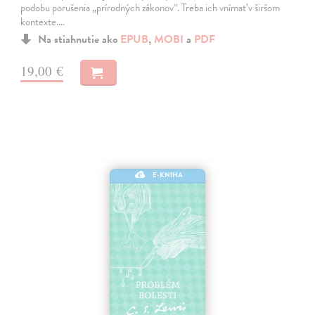
podobu porušenia „prírodných zákonov“. Treba ich vnímať v širšom
kontexte.…
Na stiahnutie ako
EPUB
,
MOBI
a
PDF
19,00 €
E-KNIHA