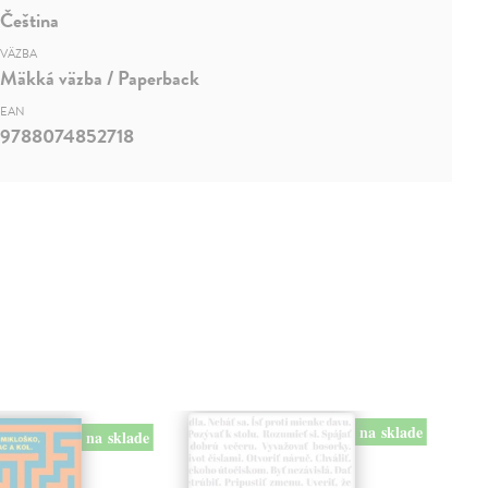
Čeština
VÄZBA
Mäkká väzba / Paperback
EAN
9788074852718
na sklade
na sklade