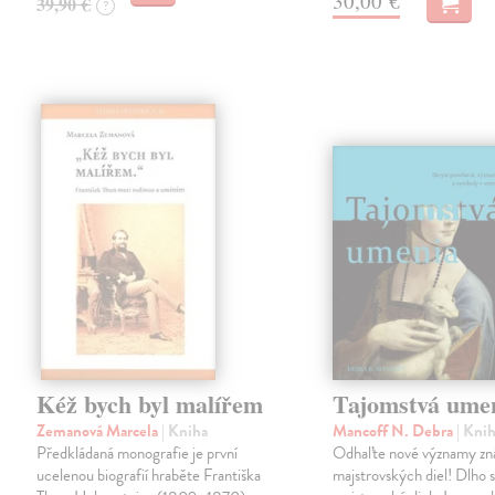
30,00 €
39,90 €
?
Kéž bych byl malířem
Tajomstvá ume
Zemanová Marcela
| Kniha
Mancoff N. Debra
| Kni
Předkládaná monografie je první
Odhaľte nové významy z
ucelenou biografií hraběte Františka
majstrovských diel! Dlho 