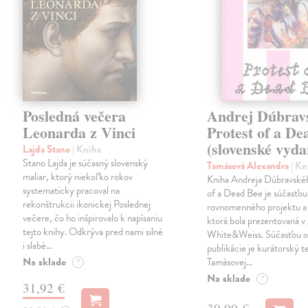
Posledná večera
Andrej Dúbrav
Leonarda z Vinci
Protest of a De
(slovenské vyda
Lajda Stano
| Kniha
Stano Lajda je súčasný slovenský
Tamásová Alexandra
| Kn
maliar, ktorý niekoľko rokov
Kniha Andreja Dúbravské
systematicky pracoval na
of a Dead Bee je súčasťou
rekonštrukcii ikonickej Poslednej
rovnomenného projektu a 
večere, čo ho inšpirovalo k napísaniu
ktorá bola prezentovaná v 
tejto knihy. Odkrýva pred nami silné
White&Weiss. Súčasťou o
i slabé…
publikácie je kurátorský t
Na sklade
Tamásovej…
?
Na sklade
?
31,92 €