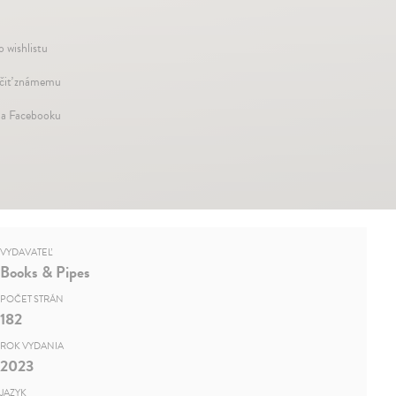
o wishlistu
iť známemu
na Facebooku
VYDAVATEĽ
Books & Pipes
POČET STRÁN
182
ROK VYDANIA
2023
JAZYK