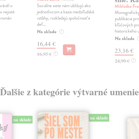
právěl o
Sociálne siete nám ubližujú ako
Mikloško Fra
o nejisté
jednotlivcom a kazia medziľudské
Monograficky
ý román
vzťahy, rozkladajú spoločnosť a
publikácia pri
def...
kľúčových pr
historického u
Na sklade
?
Na sklade
16,44 €
23,16 €
16,95 €
?
24,90 €
?
Ďalšie z kategórie výtvarné umenie
na sklade
na sklade