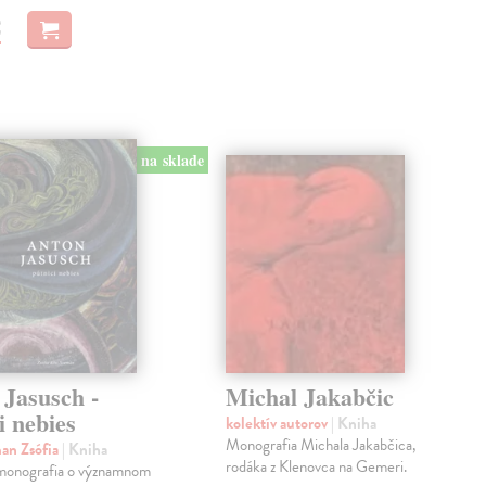
€
na sklade
 Jasusch -
Michal Jakabčic
i nebies
kolektív autorov
| Kniha
Monografia Michala Jakabčica,
an Zsófia
| Kniha
rodáka z Klenovca na Gemeri.
monografia o významnom