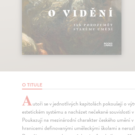
O TITULE
A
utoři se v jednotlivých kapitolách pokoušejí o v
estetickém systému a nacházet nečekané souvislosti 
Poukazují na mezinárodní charakter českého umění v p
hranicemi definovanými uměleckými školami a nerozliš