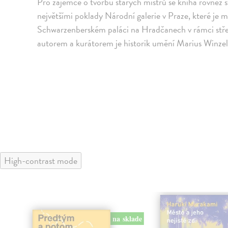
Pro zájemce o tvorbu starých mistrů se kniha rovněž 
největšími poklady Národní galerie v Praze, které je
Schwarzenberském paláci na Hradčanech v rámci střed
autorem a kurátorem je historik umění Marius Winzel
High-contrast mode
na sklade