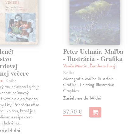
lené)
Peter Uchnár. Maľba
stvo
- Ilustrácia - Grafika
rdovej
Vančo Martin, Žembera Juraj
|
nej večere
Kniha
Monografia. Maľba-Ilustrácia-
no
| Kniha
Grafika - Painting-Illustration-
 maliar Stano Lajda je
Graphics.
mladosti neúnavný
Zasielame do 14 dní
života a diela slávneho
y Lisy. Prichádza už so
37,70 €
hou knihou, ktorá je s
divom a rešpektom
vrcholnému…
e do 14 dní