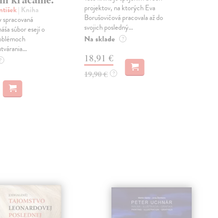
projektov, na ktorých Eva
čty
ntišek
| Kniha
Borušovičová pracovala až do
naps
 spracovaná
svojich posledný...
česk
náša súbor esejí o
Na sklade
Na 
oblémoch
?
tvárania...
18,91 €
14
?
19,90 €
15,
?