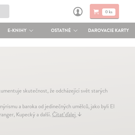
0 ks
E-KNIHY
OSTATNÉ
DAROVACIE KARTY
umentuje skutečnost, že odcházející svět starých
nýrismu a baroka od jedinečných umělců, jako byli El
anger, Kupecký a další.
Čítať ďalej
↓