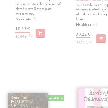
nadšencov, ktorí chceli premeniť
Ty jsi to byla, kdo mi vy
hlavné mesto Slovenska na
tom městě. Město a jeh
modernú eur...
zdi – dlouho očekávan
Haru...
Na sklade
?
Na sklade
?
18,55 €
30,22 €
19,95 €
?
32,85 €
?
na sklade