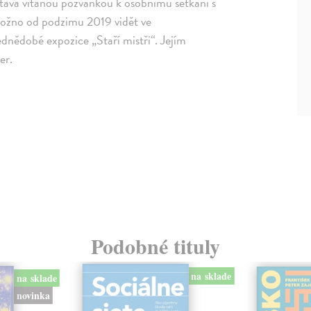
stává vítanou pozvánkou k osobnímu setkání s
 možno od podzimu 2019 vidět ve
nědobé expozice „Staří mistři“. Jejím
er.
Podobné tituly
na sklade
na sklade
novinka