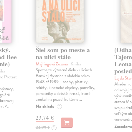
ský.
Šiel som po meste a
(Odha
ad Bee
na ulici stálo
Tajom
nie)
Leona
Majlingová Zuzana
| Kniha
posled
Spoznajte výtvarné diela v uliciach
iha
Banskej Bystrice z obdobia rokov
ho Protest
Lajda Sta
1948 až 1989 – sochy, plastiky,
Akademický
reliéfy, kinetické objekty, pomníky,
výstavy,
od svojej 
pamätníky a detské ihriská, ktoré
galérii
výskumník 
vznikali na pozadí kultúrnej…
brazovej
autora Mon
Na sklade
ext A.
?
svojou dru
veľkým ob
23,74 €
venovaná 
Zasielam
24,99 €
?