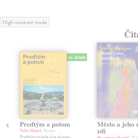
High-contrast mode
Čit
na sklade
Predtým a potom
Město a jeho n
zdi
Vallo Matúš
| Kniha
Predtým tu bola vízia skupiny
Murakami Haruki
| Kn