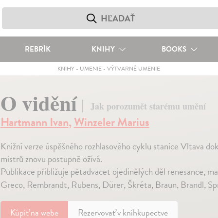
REBRÍK
KNIHY
BOOKS
KNIHY
-
UMENIE
-
VÝTVARNÉ UMENIE
O vidění
Jak porozumět starému umění
Hartmann Ivan
,
Winzeler Marius
Knižní verze úspěšného rozhlasového cyklu stanice Vltava dok
mistrů znovu postupně ožívá.
Publikace přibližuje pětadvacet ojedinělých děl renesance, ma
Greco, Rembrandt, Rubens, Dürer, Škréta, Braun, Brandl, Spr
Kúpiť
na webe
Rezervovať v kníhkupectve