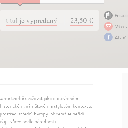
Pridať d
titul je vypredaný
23,50 €
Odporuč
Zdielať 
ýtvarné tvorbě uvažovat jako o otevřeném
v historickém, námětovém a stylovém kontextu.
rostředí střední Evropy, přičemž se neřídí
ují tvůrce podle národnosti.