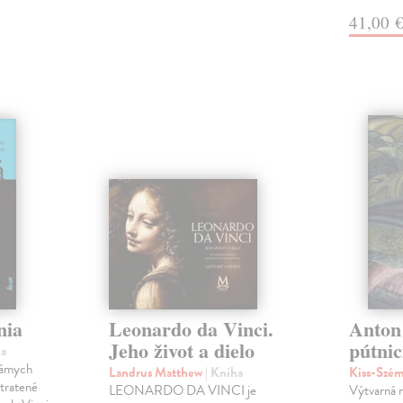
41,00 
nia
Leonardo da Vinci.
Anton
Jeho život a dielo
pútnic
ha
námych
Landrus Matthew
| Kniha
Kiss-Szém
stratené
LEONARDO DA VINCI je
Výtvarná 