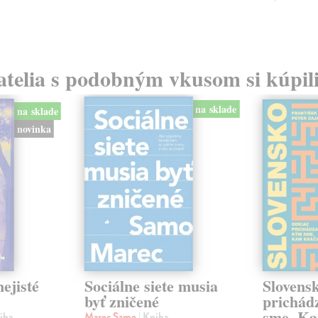
atelia s podobným vkusom si kúpili
na sklade
na sklade
novinka
ejisté
Sociálne siete musia
Slovens
byť zničené
prichád
sme. Ka
iha
Marec Samo
| Kniha