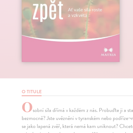
O TITULE
O
sobní síla dřímá v každém z nás. Probuďte ji 
bezmocně? Jste uvězněni v tyranském nebo podříze¬ném
se jako lapená zvěř, která nemá kam uniknout? Chcete s