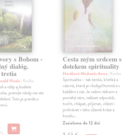
vory s Bohom -
Cesta mým srdcem s
ný dialóg.
dotekem spirituality
tretia
Horáková Michaela Anna
| Kniha
Spiritualita – tak tenká, křehká a
onald Neale
| Kniha
vzácná, která je všudypřítomná a v
oli a vždy aj budete
každém z nás. Je našim rádcem a
oha, pretože nikdy nie ste
pomáhá nám, nalézat odpovědi,
delení. Toto je pravda o
tvořit, chápat, přijímat, vítězit i
encii.
prohrávat v této úžasné kráse a
kouzlu…
Zasielame do 12 dní
€
5,43 €
?