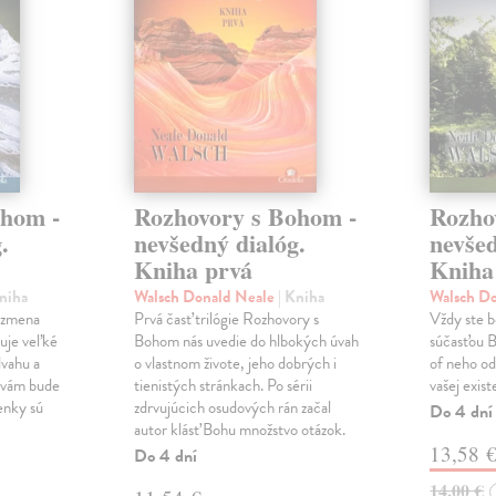
ohom -
Rozhovory s Bohom -
Rozho
.
nevšedný dialóg.
nevšed
Kniha prvá
Kniha 
Kniha
Walsch Donald Neale
| Kniha
Walsch D
o zmena
Prvá časť trilógie Rozhovory s
Vždy ste b
duje veľké
Bohom nás uvedie do hlbokých úvah
súčasťou B
vahu a
o vlastnom živote, jeho dobrých i
of neho od
h vám bude
tienistých stránkach. Po sérii
vašej exist
enky sú
zdrvujúcich osudových rán začal
Do 4 dní
autor klásť Bohu množstvo otázok.
13,58 
Do 4 dní
14,00 €