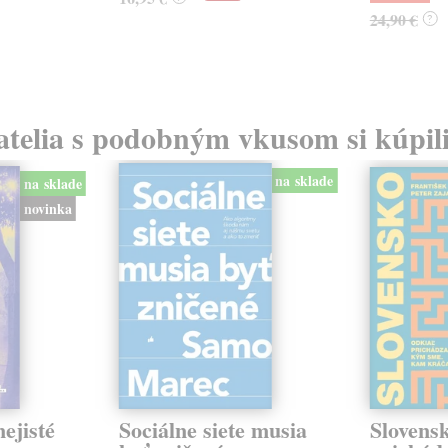
24,90 €
?
atelia s podobným vkusom si kúpili
na sklade
na sklade
novinka
ejisté
Sociálne siete musia
Slovens