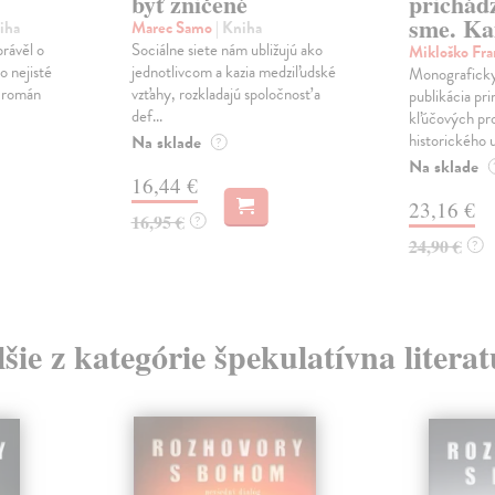
byť zničené
prichád
sme. Ka
iha
Marec Samo
| Kniha
právěl o
Sociálne siete nám ubližujú ako
Mikloško Fra
o nejisté
jednotlivcom a kazia medziľudské
Monograficky
ý román
vzťahy, rozkladajú spoločnosť a
publikácia pri
def...
kľúčových pr
historického u
Na sklade
?
Na sklade
16,44 €
23,16 €
16,95 €
?
24,90 €
?
šie z kategórie špekulatívna litera