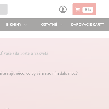
0 ks
E-KNIHY
OSTATNÉ
DAROVACIE KARTY
ť vaše síla roste a vzkvétá
žíte najít něco, co by vám nad ním dalo moc?