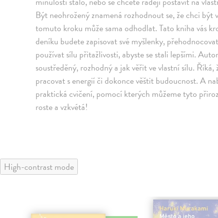
minulosti stalo, nebo se chcete raději postavit na vlast
Být neohrožený znamená rozhodnout se, že chci být vá
tomuto kroku může sama odhodlat. Tato kniha vás kr
deníku budete zapisovat své myšlenky, přehodnocovat
používat sílu přitažlivosti, abyste se stali lepšími. A
soustředěný, rozhodný a jak věřit ve vlastní sílu. Říká
pracovat s energií či dokonce věštit budoucnost. A na
praktická cvičení, pomocí kterých můžeme tyto přirozen
roste a vzkvétá!
High-contrast mode