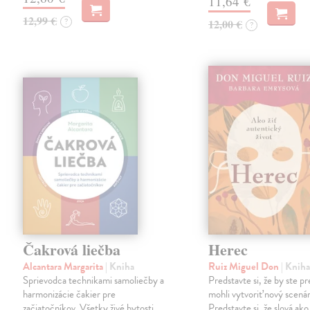
11,64 €
12,99 €
?
12,00 €
?
Čakrová liečba
Herec
Alcantara Margarita
| Kniha
Ruiz Miguel Don
| Knih
Sprievodca technikami samoliečby a
Predstavte si, že by ste pre
harmonizácie čakier pre
mohli vytvoriť nový scenár
začiatočníkov. Všetky živé bytosti
Predstavte si, že slová ako