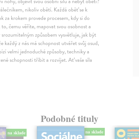
ní nohy, objevit svou osobní sílu a nebýt obětí?
lečníkem, nikoliv obětí. Každá oběť se k
ok za krokem provede procesem, kdy si do
 to, čemu věříte, mapovat svou osobnost a
utor srozumitelným způsobem vysvětluje, jak být
, že každý z nás má schopnost utvářet svůj osud,
bízí velmi jednoduché způsoby, techniky a
é schopnosti tříbit a rozvíjet. Ať vaše síla
Podobné tituly
na sklade
na sklade