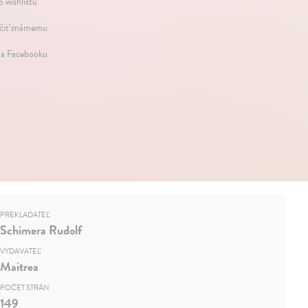
o wishlistu
iť známemu
na Facebooku
PREKLADATEĽ
Schimera Rudolf
VYDAVATEĽ
Maitrea
POČET STRÁN
149