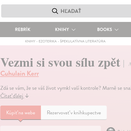
REBRÍK
KNIHY
BOOKS
KNIHY
-
EZOTERIKA
-
ŠPEKULATÍVNA LITERATÚRA
Vezmi si svou sílu zpět
A
Cuhulain Kerr
Zdá se vám, že se váš život vymkl vaší kontrole? Marně se sna
Čítať ďalej
↓
Kúpiť
na webe
Rezervovať v kníhkupectve