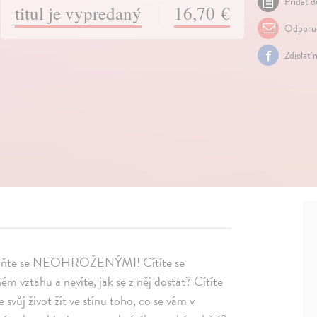
Pridať d
titul je vypredaný
16,70 €
Odporuč
Zdielať 
a staňte se NEOHROŽENÝMI! Cítíte se
 vztahu a nevíte, jak se z něj dostat? Cítíte
vůj život žít ve stínu toho, co se vám v