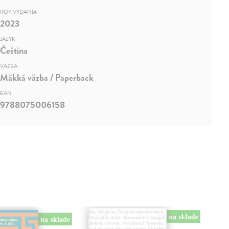
ROK VYDANIA
2023
JAZYK
Čeština
VÄZBA
Mäkká väzba / Paperback
EAN
9788075006158
na sklade
na sklade