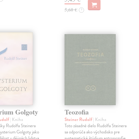
5,60 €
?
rium Golgoty
Teozofia
udolf
| Kniha
Steiner Rudolf
| Kniha
šky Rudolfa Steinera
Toto zásadné dielo Rudolfa Steinera
 mysterium Golgoty jako
sa odporúča ako východisko pre
álost v dějinách lidstva.
systematické štúdium antropozofie.