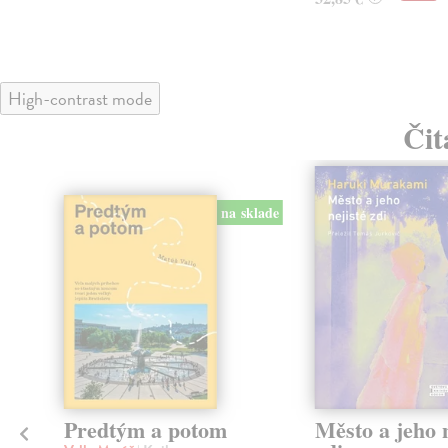
High-contrast mode
Čit
na sklade
Predtým a potom
Město a jeho n