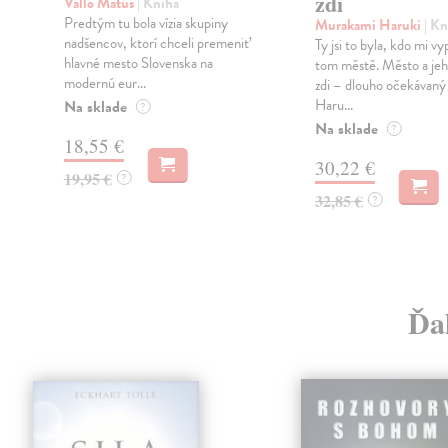
zdi
Vallo Matúš
| Kniha
Predtým tu bola vízia skupiny
Murakami Haruki
| Kn
nadšencov, ktorí chceli premeniť
Ty jsi to byla, kdo mi vy
hlavné mesto Slovenska na
tom městě. Město a jeh
modernú eur...
zdi – dlouho očekávan
Haru...
Na sklade
?
Na sklade
?
18,55 €
30,22 €
19,95 €
?
32,85 €
?
Ďal