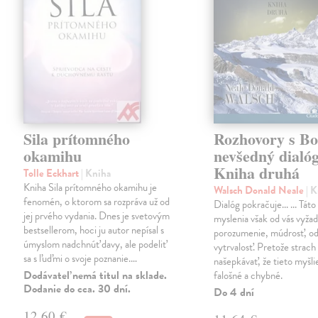
Sila prítomného
Rozhovory s B
okamihu
nevšedný dialóg
Kniha druhá
Tolle Eckhart
| Kniha
Kniha Sila prítomného okamihu je
Walsch Donald Neale
| 
fenomén, o ktorom sa rozpráva už od
Dialóg pokračuje... ... Tát
jej prvého vydania. Dnes je svetovým
myslenia však od vás vyža
bestsellerom, hoci ju autor nepísal s
porozumenie, múdrosť, od
úmyslom nadchnúť davy, ale podeliť
vytrvalosť. Pretože strac
sa s ľuďmi o svoje poznanie.…
našepkávať, že tieto myšli
Dodávateľ nemá titul na sklade.
falošné a chybné.
Dodanie do cca. 30 dní.
Do 4 dní
12,60 €