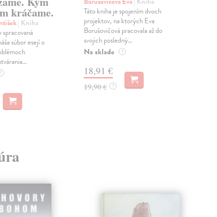
zame. Kým
Borušovičová Eva
| Kniha
Kun
m kráčame.
Táto kniha je spojením dvoch
Poma
projektov, na ktorých Eva
čty
ntišek
| Kniha
Borušovičová pracovala až do
naps
 spracovaná
svojich posledný...
česk
náša súbor esejí o
Na sklade
Na 
oblémoch
?
tvárania...
18,91 €
14
?
19,90 €
15,
?
túra