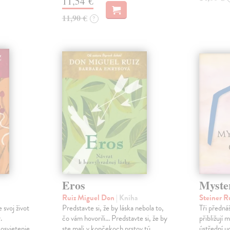
11,54 €
11,90 €
?
Eros
Myste
a
Ruiz Miguel Don
| Kniha
Steiner R
 svoj život
Predstavte si, že by láska nebola to,
Tři předná
.
čo vám hovorili... Predstavte si, že by
přibližují
 osvietenie
ste mali,v končekoch prstov tú
ústřední ud