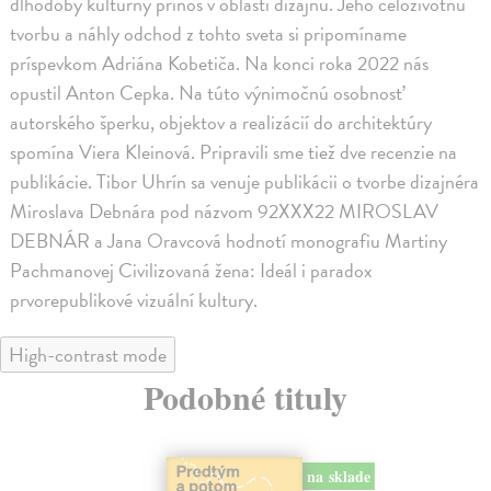
dlhodobý kultúrny prínos v oblasti dizajnu. Jeho celoživotnú
tvorbu a náhly odchod z tohto sveta si pripomíname
príspevkom Adriána Kobetiča. Na konci roka 2022 nás
opustil Anton Cepka. Na túto výnimočnú osobnosť
autorského šperku, objektov a realizácií do architektúry
spomína Viera Kleinová. Pripravili sme tiež dve recenzie na
publikácie. Tibor Uhrín sa venuje publikácii o tvorbe dizajnéra
Miroslava Debnára pod názvom 92XXX22 MIROSLAV
DEBNÁR a Jana Oravcová hodnotí monografiu Martiny
Pachmanovej Civilizovaná žena: Ideál i paradox
prvorepublikové vizuální kultury.
High-contrast mode
Podobné tituly
na sklade