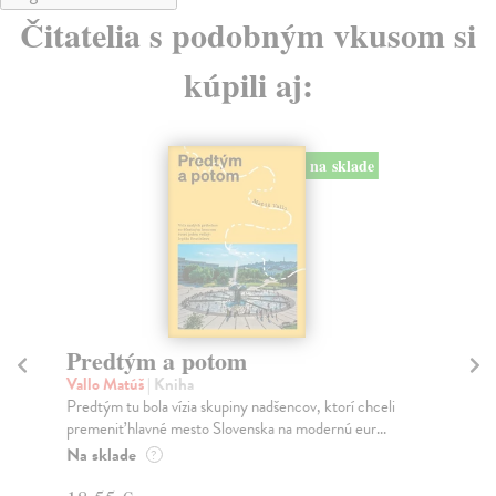
Čitatelia s podobným vkusom si
kúpili aj:
na sklade
de
Město a jeho nejisté zdi
Murakami Haruki
| Kniha
chceli
Ty jsi to byla, kdo mi vyprávěl o tom městě. Město a
r...
jeho nejisté zdi – dlouho očekávaný román Haru...
Na sklade
?