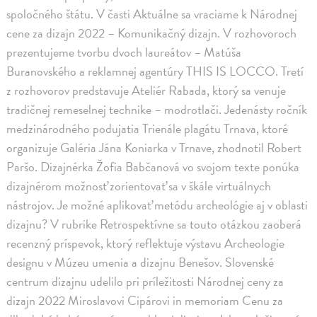
spoločného štátu. V časti Aktuálne sa vraciame k Národnej
cene za dizajn 2022 – Komunikačný dizajn. V rozhovoroch
prezentujeme tvorbu dvoch laureátov – Matúša
Buranovského a reklamnej agentúry THIS IS LOCCO. Tretí
z rozhovorov predstavuje Ateliér Rabada, ktorý sa venuje
tradičnej remeselnej technike – modrotlači. Jedenásty ročník
medzinárodného podujatia Trienále plagátu Trnava, ktoré
organizuje Galéria Jána Koniarka v Trnave, zhodnotil Robert
Paršo. Dizajnérka Žofia Babčanová vo svojom texte ponúka
dizajnérom možnosť zorientovať sa v škále virtuálnych
nástrojov. Je možné aplikovať metódu archeológie aj v oblasti
dizajnu? V rubrike Retrospektívne sa touto otázkou zaoberá
recenzný príspevok, ktorý reflektuje výstavu Archeologie
designu v Múzeu umenia a dizajnu Benešov. Slovenské
centrum dizajnu udelilo pri príležitosti Národnej ceny za
dizajn 2022 Miroslavovi Cipárovi in memoriam Cenu za