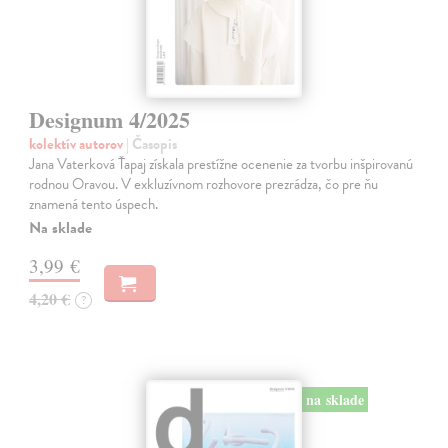
Designum 4/2025
kolektív autorov
| Časopis
Jana Vaterková Ťapaj získala prestížne ocenenie za tvorbu inšpirovanú
rodnou Oravou. V exkluzívnom rozhovore prezrádza, čo pre ňu
znamená tento úspech.
Na sklade
3,99 €
4,20 €
?
na sklade