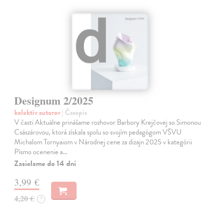
Designum 2/2025
kolektív autorov
| Časopis
V časti Aktuálne prinášame rozhovor Barbory Krejčovej so Simonou
Császárovou, ktorá získala spolu so svojím pedagógom VŠVU
Michalom Tornyaiom v Národnej cene za dizajn 2025 v kategórii
Písmo ocenenie a…
Zasielame do 14 dní
3,99 €
4,20 €
?