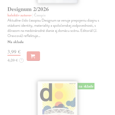
Designum 2/2026
kolektív autorov
| Časopis
Aktuálne číslo časopisu Designum sa venuje prepojeniu dizajnu s
otázkami identity, materiality a spoločenskej zodpovednosti, s
dôrazom na medzinárodné dianie aj domácu scénu. Editoriál (J.
Oravcová) reflektuje…
Na sklade
3,99 €
4,20 €
?
na sklade