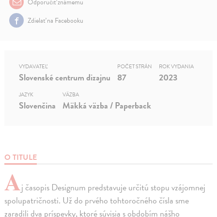
Odporučiť známemu
Zdielať na Facebooku
VYDAVATEĽ
POČET STRÁN
ROK VYDANIA
Slovenské centrum dizajnu
87
2023
JAZYK
VÄZBA
Slovenčina
Mäkká väzba / Paperback
O TITULE
A
j časopis Designum predstavuje určitú stopu vzájomnej
spolupatričnosti. Už do prvého tohtoročného čísla sme
zaradili dva príspevky, ktoré súvisia s obdobím nášho