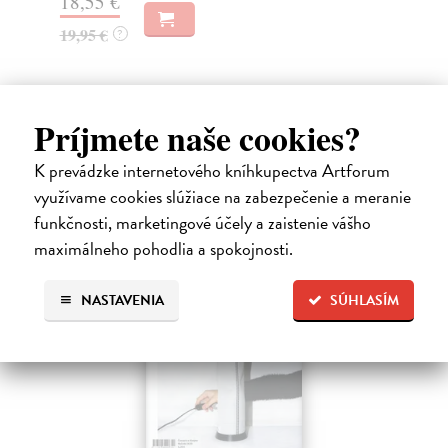
31,21 €
32,85 €
?
Príjmete naše cookies?
Ďalšie z kategórie designum
K prevádzke internetového kníhkupectva Artforum
využívame cookies slúžiace na zabezpečenie a meranie
funkčnosti, marketingové účely a zaistenie vášho
maximálneho pohodlia a spokojnosti.
na sklade
NASTAVENIA
SÚHLASÍM