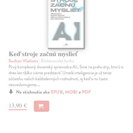
Keď stroje začnú myslieť
Suchan Vladimír
| Elektronická kniha
Prvý komplexný slovenský sprievodca AI., Sme na prahu éry, ktorú si
dnes len ťažko vieme predstaviť. Umelá inteligencia je už teraz
súčasťou našich každodenných rozhodnutí, aj keď si to často
neuvedomujeme.…
Na stiahnutie ako
EPUB
,
MOBI
a
PDF
13,90 €