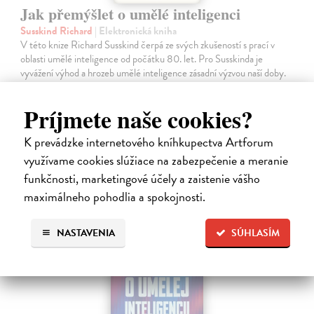
Jak přemýšlet o umělé inteligenci
Susskind Richard
| Elektronická kniha
V této knize Richard Susskind čerpá ze svých zkušeností s prací v
oblasti umělé inteligence od počátku 80. let. Pro Susskinda je
vyvážení výhod a hrozeb umělé inteligence zásadní výzvou naší doby.
Na stiahnutie ako
EPUB
a
MOBI
Príjmete naše cookies?
15,96 €
K prevádzke internetového kníhkupectva Artforum
využívame cookies slúžiace na zabezpečenie a meranie
funkčnosti, marketingové účely a zaistenie vášho
maximálneho pohodlia a spokojnosti.
E-KNIHA
NASTAVENIA
SÚHLASÍM