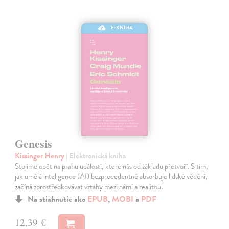
E-KNIHA
Genesis
Kissinger Henry
| Elektronická kniha
Stojíme opět na prahu událostí, které nás od základu přetvoří. S tím,
jak umělá inteligence (AI) bezprecedentně absorbuje lidské vědění,
začíná zprostředkovávat vztahy mezi námi a realitou.
Na stiahnutie ako
EPUB
,
MOBI
a
PDF
12,39 €