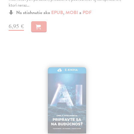
ktorí neraz…
Na stiahnutie ako
EPUB
,
MOBI
a
PDF
6,95 €
E-KNIHA