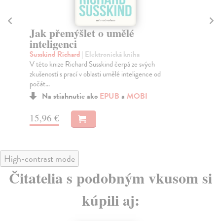
Jak přemýšlet o umělé
Č
inteligenci
Mil
Ame
Susskind Richard
| Elektronická kniha
vál
V této knize Richard Susskind čerpá ze svých
zkušeností s prací v oblasti umělé inteligence od
počát...
Na stiahnutie ako
EPUB
a
MOBI
12
15,96 €
High-contrast mode
Čitatelia s podobným vkusom si
kúpili aj: