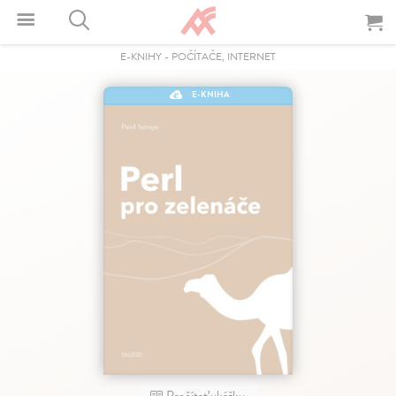
E-KNIHY
-
POČÍTAČE, INTERNET
E-KNIHA
Prečítať ukážku