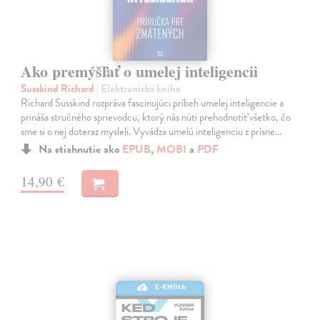
Ako premýšľať o umelej inteligencii
Susskind Richard
| Elektronická kniha
Richard Susskind rozpráva fascinujúci príbeh umelej inteligencie a
prináša stručného sprievodcu, ktorý nás núti prehodnotiť všetko, čo
sme si o nej doteraz mysleli. Vyvádza umelú inteligenciu z prísne…
Na stiahnutie ako
EPUB
,
MOBI
a
PDF
14,90 €
E-KNIHA