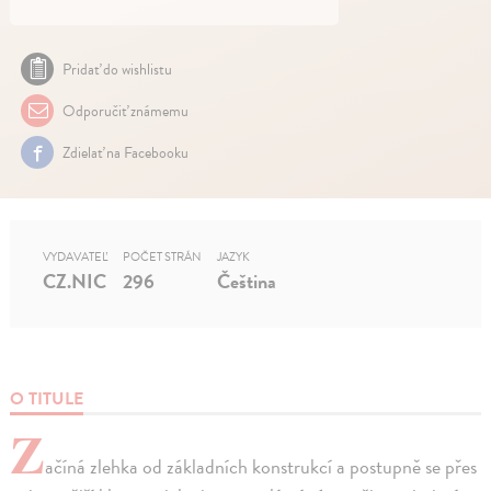
Pridať do wishlistu
Odporučiť známemu
Zdielať na Facebooku
VYDAVATEĽ
POČET STRÁN
JAZYK
CZ.NIC
296
Čeština
O TITULE
Z
ačíná zlehka od základních konstrukcí a postupně se přes