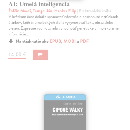
AI: Umelá inteligencia
Žofčin Maroš, Trangel Ján, Hanker Filip
| Elektronická kniha
V krátkom čase dokáže spracovať informácie obsiahnuté v tisíckach
článkov, kníh či umeleckých diel a vygenerovať text, obraz alebo
pieseň. Expresne rýchlo zvláda vyhodnotiť genetické či molekulárne
informácie…
Na stiahnutie ako
EPUB
,
MOBI
a
PDF
14,00 €
E-KNIHA