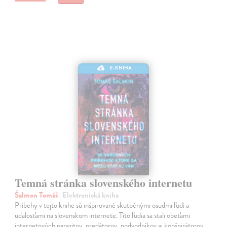
E-KNIHA
Temná stránka slovenského internetu
Šalmon Tomáš
| Elektronická kniha
Príbehy v tejto knihe sú inšpirované skutočnými osudmi ľudí a
udalosťami na slovenskom internete. Títo ľudia sa stali obeťami
internetových parazitov, predátorov, podvodníkov aj konšpirátorov,