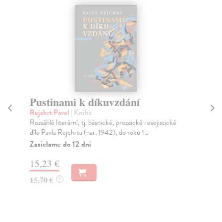
Pustinami k díkuvzdání
Rejchrt Pavel
| Kniha
I
Rozsáhlé literární, tj. básnické, prozaické i esejistické
Sat
dílo Pavla Rejchrta (nar. 1942), do roku 1...
Akt
Zasielame do 12 dní
Int
15,23 €
15,70 €
?
11