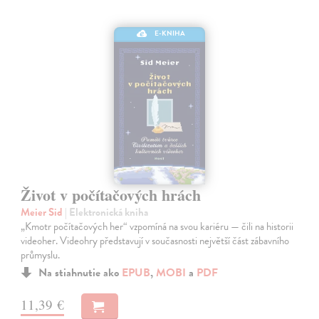
E-KNIHA
Život v počítačových hrách
Meier Sid
| Elektronická kniha
„Kmotr počítačových her“ vzpomíná na svou kariéru — čili na historii
videoher. Videohry představují v současnosti největší část zábavního
průmyslu.
Na stiahnutie ako
EPUB
,
MOBI
a
PDF
11,39 €