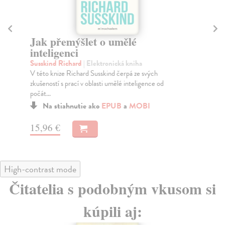
Jak přemýšlet o umělé
Č
inteligenci
Mil
Ame
Susskind Richard
| Elektronická kniha
vál
V této knize Richard Susskind čerpá ze svých
zkušeností s prací v oblasti umělé inteligence od
počát...
Na stiahnutie ako
EPUB
a
MOBI
12
15,96 €
High-contrast mode
Čitatelia s podobným vkusom si
kúpili aj: