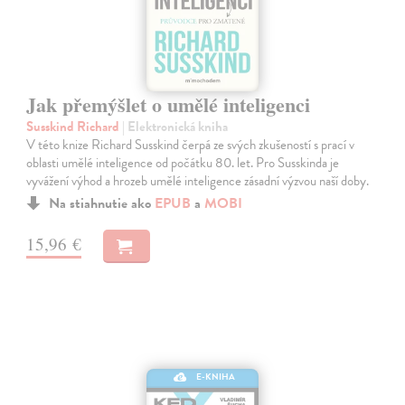
Jak přemýšlet o umělé inteligenci
Susskind Richard
| Elektronická kniha
V této knize Richard Susskind čerpá ze svých zkušeností s prací v
oblasti umělé inteligence od počátku 80. let. Pro Susskinda je
vyvážení výhod a hrozeb umělé inteligence zásadní výzvou naší doby.
Na stiahnutie ako
EPUB
a
MOBI
15,96 €
E-KNIHA