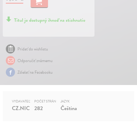
Titul je dostupný ihneď na stiahnutie
Pridať do wishlistu
Odporučiť známemu
Zdielať na Facebooku
VYDAVATEĽ
POČET STRÁN
JAZYK
CZ.NIC
282
Čeština