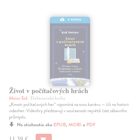
E-KNIHA
Život v počítačových hrách
Meier Sid
| Elektronická kniha
„Kmotr počítačových her“ vzpomíná na svou kariéru — čili na historii
videoher. Videohry představují v současnosti největší část zábavního
průmyslu.
Na stiahnutie ako
EPUB
,
MOBI
a
PDF
11,39 €