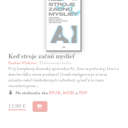
Keď stroje začnú myslieť
Suchan Vladimír
| Elektronická kniha
Prvý komplexný slovenský sprievodca AI., Sme na prahu éry, ktorú si
dnes len ťažko vieme predstaviť. Umelá inteligencia je už teraz
súčasťou našich každodenných rozhodnutí, aj keď si to často
neuvedomujeme.…
Na stiahnutie ako
EPUB
,
MOBI
a
PDF
13,90 €