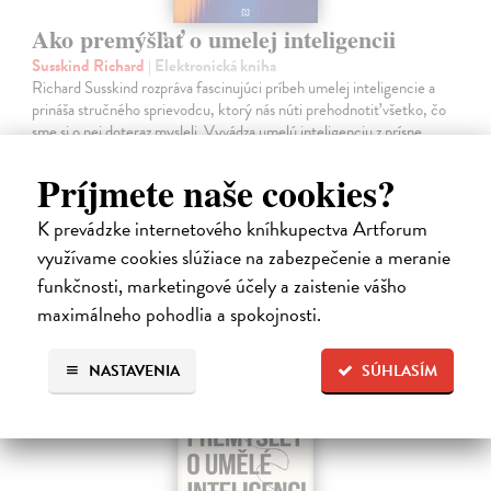
Ako premýšľať o umelej inteligencii
Susskind Richard
| Elektronická kniha
Richard Susskind rozpráva fascinujúci príbeh umelej inteligencie a
prináša stručného sprievodcu, ktorý nás núti prehodnotiť všetko, čo
sme si o nej doteraz mysleli. Vyvádza umelú inteligenciu z prísne…
Na stiahnutie ako
EPUB
,
MOBI
a
PDF
Príjmete naše cookies?
14,90 €
K prevádzke internetového kníhkupectva Artforum
využívame cookies slúžiace na zabezpečenie a meranie
funkčnosti, marketingové účely a zaistenie vášho
maximálneho pohodlia a spokojnosti.
NASTAVENIA
SÚHLASÍM
E-KNIHA
novinka