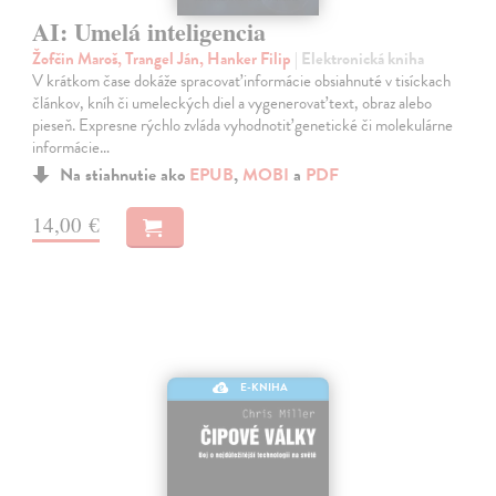
AI: Umelá inteligencia
Žofčin Maroš, Trangel Ján, Hanker Filip
| Elektronická kniha
V krátkom čase dokáže spracovať informácie obsiahnuté v tisíckach
článkov, kníh či umeleckých diel a vygenerovať text, obraz alebo
pieseň. Expresne rýchlo zvláda vyhodnotiť genetické či molekulárne
informácie…
Na stiahnutie ako
EPUB
,
MOBI
a
PDF
14,00 €
E-KNIHA