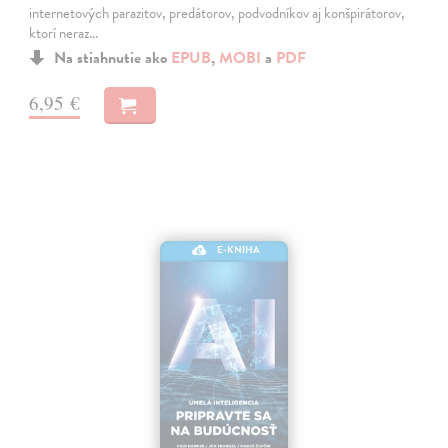
internetových parazitov, predátorov, podvodníkov aj konšpirátorov,
ktorí neraz…
Na stiahnutie ako
EPUB
,
MOBI
a
PDF
6,95 €
E-KNIHA