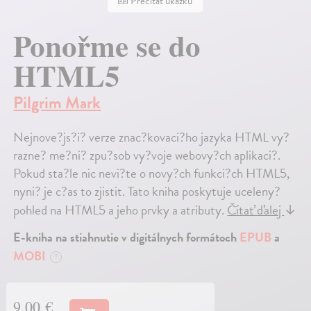
Prečítať ukážku
Ponořme se do
HTML5
Pilgrim Mark
Nejnove?js?i? verze znac?kovaci?ho jazyka HTML vy?
razne? me?ni? zpu?sob vy?voje webovy?ch aplikaci?.
Pokud sta?le nic nevi?te o novy?ch funkci?ch HTML5,
nyni? je c?as to zjistit. Tato kniha poskytuje uceleny?
pohled na HTML5 a jeho prvky a atributy.
Čítať ďalej
↓
E-kniha na stiahnutie v digitálnych formátoch
EPUB
a
MOBI
?
9,00 €