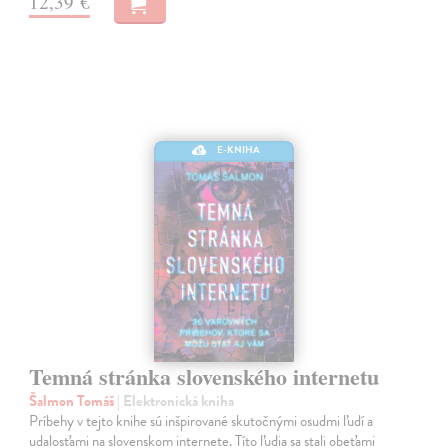
12,39 €
E-KNIHA
Temná stránka slovenského internetu
Šalmon Tomáš
| Elektronická kniha
Príbehy v tejto knihe sú inšpirované skutočnými osudmi ľudí a
udalosťami na slovenskom internete. Títo ľudia sa stali obeťami