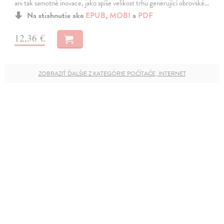
ani tak samotné inovace, jako spíše velikost trhu generující obrovské…
Na stiahnutie ako
EPUB
,
MOBI
a
PDF
12,36 €
ZOBRAZIŤ ĎALŠIE Z KATEGÓRIE POČÍTAČE, INTERNET