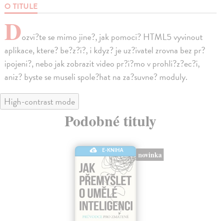
O TITULE
D
ozvi?te se mimo jine?, jak pomoci? HTML5 vyvinout
aplikace, ktere? be?z?i?, i kdyz? je uz?ivatel zrovna bez pr?
ipojeni?, nebo jak zobrazit video pr?i?mo v prohli?z?ec?i,
aniz? byste se museli spole?hat na za?suvne? moduly.
High-contrast mode
Podobné tituly
E-KNIHA
novinka