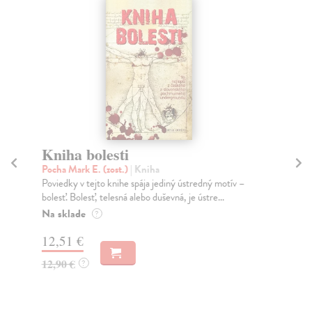
Kniha bolesti
Pocha Mark E. (zost.)
| Kniha
P
Poviedky v tejto knihe spája jediný ústredný motív –
Pi
bolesť. Bolesť, telesná alebo duševná, je ústre...
Mar
Na sklade
?
pyt
Pyt
12,51 €
12,90 €
?
11