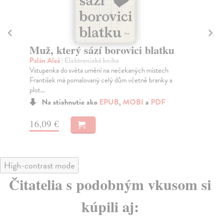
Avantgardisté
K
Scheijen Sjeng
| Elektronická kniha
Ča
Chtěli změnit umění a s ním i celou společnost. Umění
Sva
změnili.
kri
Jos
Na stiahnutie ako
EPUB
,
MOBI
a
PDF
19,09 €
11
High-contrast mode
Čitatelia s podobným vkusom si
kúpili aj: