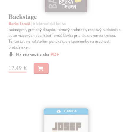
Backstage
Berka Tomáš
| Elektronická kniha
Scénograf, grafický dizajnér, filmový architekt, rockový hudobník a
autor viacerých publikácií Tomáš Berka prichádza s novou knihou.
Tentoraz v nej čitateľom ponúka svoje spomienky na osobnosti
bratislavskej…
Na stiahnutie ako
PDF
17,49 €
E-KNIHA