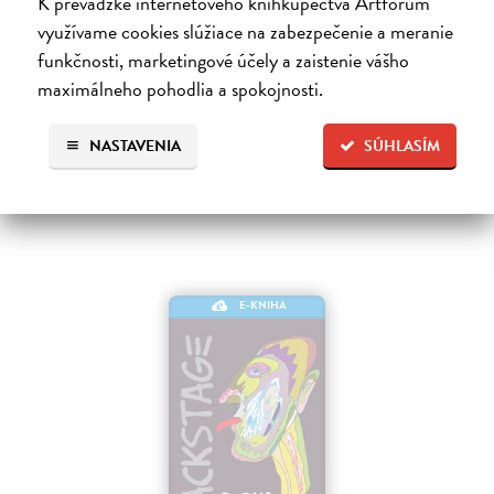
K prevádzke internetového kníhkupectva Artforum
Príbeh kultúr
využívame cookies slúžiace na zabezpečenie a meranie
Puchner Martin
| Elektronická kniha
funkčnosti, marketingové účely a zaistenie vášho
Načo je dobré umenie? Prečo by nás mala zaujímať minulosť?
maximálneho pohodlia a spokojnosti.
Na stiahnutie ako
EPUB
,
MOBI
a
PDF
15,99 €
NASTAVENIA
SÚHLASÍM
E-KNIHA