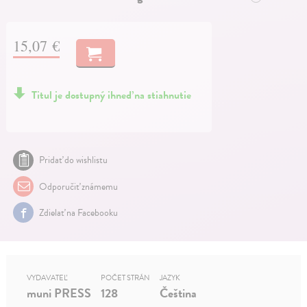
15,07 €
Titul je dostupný ihneď na stiahnutie
Pridať do wishlistu
Odporučiť známemu
Zdielať na Facebooku
VYDAVATEĽ
POČET STRÁN
JAZYK
muni PRESS
128
Čeština