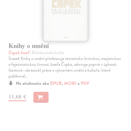
Knihy o umění
Čapek Josef
| Elektronická kniha
Svazek Knihy o umění představuje teoreticko-kritickou, esejistickou
a fejetonistickou činnost Josefa Čapka, zahrnuje poprvé v úplnosti
(textové i obrazové) práce o výtvarném umění a kultuře, které
publikoval…
Na stiahnutie ako
EPUB
,
MOBI
a
PDF
11,68 €