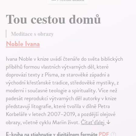
Tou cestou domů
Meditace s obrazy
Noble Ivana
Ivana Noble v knize uvádí čtenáře do světa biblických
příběhů formou vlastních výtvarných děl, které
doprovází texty z Písma, ze starověké západní a
východní křesťanské tradice, středověké mystiky, z
moderní i současné teologie a spirituality. Více než
padesát reprodukcí výtvarných děl autorky v knize
představují litografie, které tvořila v dílně Petra
Korbeláře v letech 2007–2019, a pozdější olejové
obrazy, včetně cyklu Mariin život.
Čítať ďalej
↓
E-kniha na stiahnutie v digitálnom formáte
PDF
?