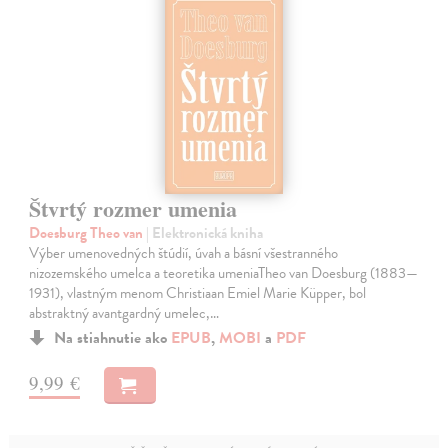
Štvrtý rozmer umenia
Doesburg Theo van
| Elektronická kniha
Výber umenovedných štúdií, úvah a básní všestranného
nizozemského umelca a teoretika umeniaTheo van Doesburg (1883—
1931), vlastným menom Christiaan Emiel Marie Küpper, bol
abstraktný avantgardný umelec,…
Na stiahnutie ako
EPUB
,
MOBI
a
PDF
9,99 €