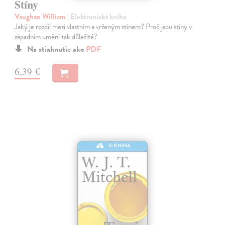
Stíny
Vaughan William
| Elektronická kniha
Jaký je rozdíl mezi vlastním a vrženým stínem? Proč jsou stíny v
západním umění tak důležité?
Na stiahnutie ako
PDF
6,39 €
E-KNIHA