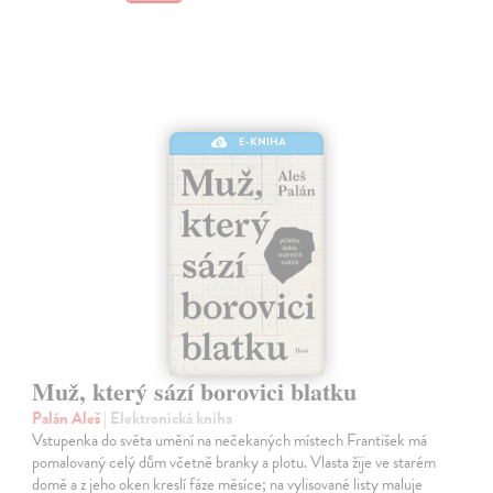
E-KNIHA
Muž, který sází borovici blatku
Palán Aleš
| Elektronická kniha
Vstupenka do světa umění na nečekaných místech František má
pomalovaný celý dům včetně branky a plotu. Vlasta žije ve starém
domě a z jeho oken kreslí fáze měsíce; na vylisované listy maluje