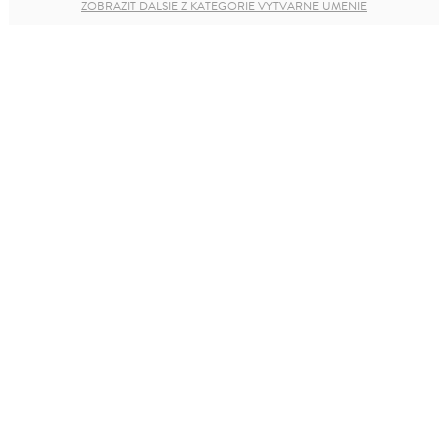
ZOBRAZIŤ ĎALŠIE Z KATEGÓRIE VÝTVARNÉ UMENIE