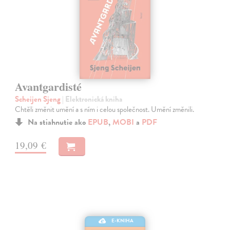
Avantgardisté
Scheijen Sjeng
| Elektronická kniha
Chtěli změnit umění a s ním i celou společnost. Umění změnili.
Na stiahnutie ako
EPUB
,
MOBI
a
PDF
19,09 €
E-KNIHA