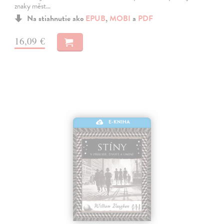
znaky měst…
Na stiahnutie ako
EPUB
,
MOBI
a
PDF
16,09 €
E-KNIHA