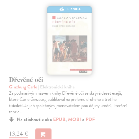
E-KNIHA
Dřevěné oči
Ginzburg Carlo
| Elektronická kniha
Za podmanivým názvem knihy Dřevěné oči se skrývá deset esejů,
které Carlo Ginzburg publikoval na přelomu druhého a třetího
tisíciletí. Jejich společným jmenovatelem jsou dějiny umění, literární
teorie…
Na stiahnutie ako
EPUB
,
MOBI
a
PDF
13,24 €