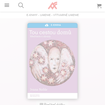
E-KNIHY
-
UMENIE
-
VÝTVARNÉ UMENIE
E-KNIHA
Prečítať ukážku