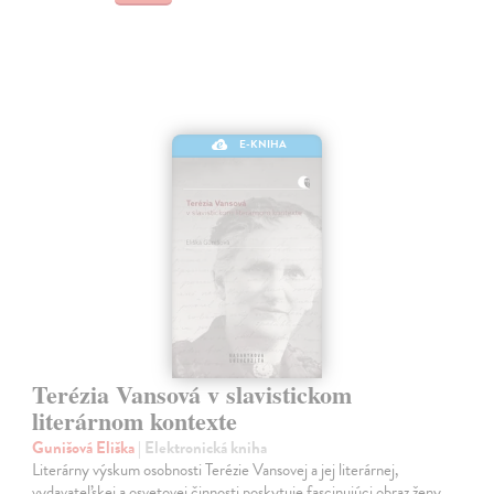
E-KNIHA
Terézia Vansová v slavistickom
literárnom kontexte
Gunišová Eliška
| Elektronická kniha
Literárny výskum osobnosti Terézie Vansovej a jej literárnej,
vydavateľskej a osvetovej činnosti poskytuje fascinujúci obraz ženy