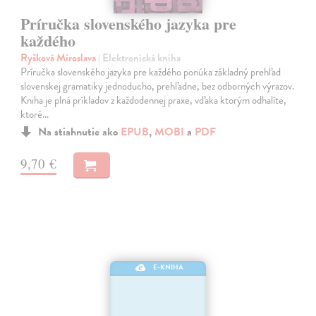
Príručka slovenského jazyka pre
každého
Ryšková Miroslava
| Elektronická kniha
Príručka slovenského jazyka pre každého ponúka základný prehľad
slovenskej gramatiky jednoducho, prehľadne, bez odborných výrazov.
Kniha je plná príkladov z každodennej praxe, vďaka ktorým odhalíte,
ktoré…
Na stiahnutie ako
EPUB
,
MOBI
a
PDF
9,70 €
E-KNIHA