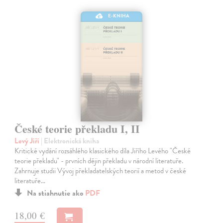
E-KNIHA
České teorie překladu I, II
Levý Jiří
| Elektronická kniha
Kritické vydání rozsáhlého klasického díla Jiřího Levého "České
teorie překladu" - prvních dějin překladu v národní literatuře.
Zahrnuje studii Vývoj překladatelských teorií a metod v české
literatuře…
Na stiahnutie ako
PDF
18,00 €