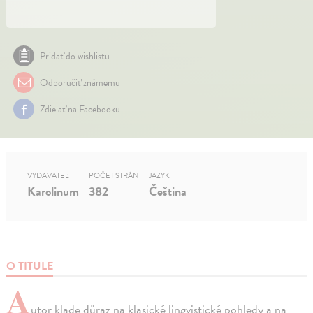
Pridať do wishlistu
Odporučiť známemu
Zdielať na Facebooku
VYDAVATEĽ
POČET STRÁN
JAZYK
Karolinum
382
Čeština
O TITULE
A
utor klade důraz na klasické lingvistické pohledy a na