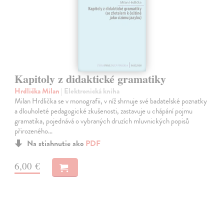
Kapitoly z didaktické gramatiky
Hrdlička Milan
| Elektronická kniha
Milan Hrdlička se v monografii, v níž shrnuje své badatelské poznatky
a dlouholeté pedagogické zkušenosti, zastavuje u chápání pojmu
gramatika, pojednává o vybraných druzích mluvnických popisů
přirozeného…
Na stiahnutie ako
PDF
6,00 €