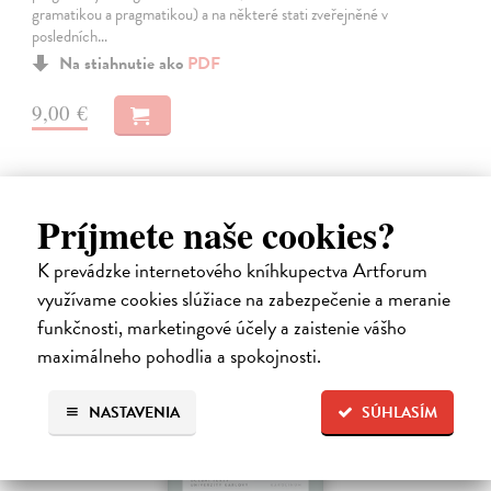
gramatikou a pragmatikou) a na některé stati zveřejněné v
posledních…
Na stiahnutie ako
PDF
9,00 €
Príjmete naše cookies?
K prevádzke internetového kníhkupectva Artforum
E-KNIHA
využívame cookies slúžiace na zabezpečenie a meranie
funkčnosti, marketingové účely a zaistenie vášho
maximálneho pohodlia a spokojnosti.
NASTAVENIA
SÚHLASÍM