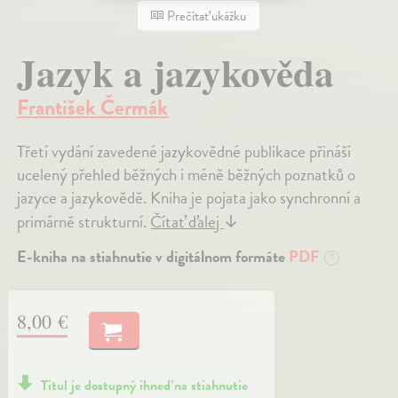
Prečítať ukážku
Jazyk a jazykověda
František Čermák
Třetí vydání zavedené jazykovědné publikace přináší
ucelený přehled běžných i méně běžných poznatků o
jazyce a jazykovědě. Kniha je pojata jako synchronní a
primárně strukturní.
Čítať ďalej
↓
E-kniha na stiahnutie v digitálnom formáte
PDF
?
8,00 €
Titul je dostupný ihneď na stiahnutie