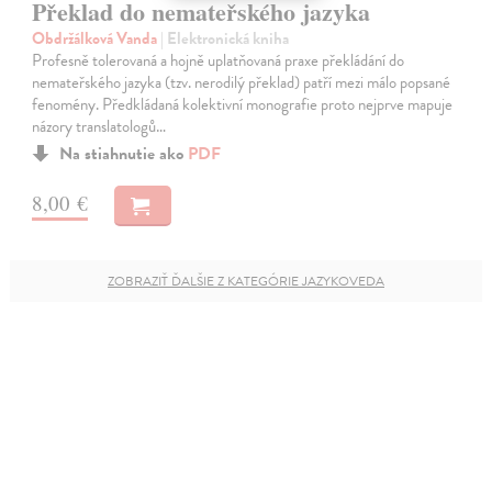
Překlad do nemateřského jazyka
Obdržálková Vanda
| Elektronická kniha
Profesně tolerovaná a hojně uplatňovaná praxe překládání do
nemateřského jazyka (tzv. nerodilý překlad) patří mezi málo popsané
fenomény. Předkládaná kolektivní monografie proto nejprve mapuje
názory translatologů…
Na stiahnutie ako
PDF
8,00 €
ZOBRAZIŤ ĎALŠIE Z KATEGÓRIE JAZYKOVEDA