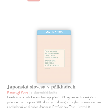
E-KNIHA
Japonská slovesa v příkladech
Kanasugi Petra
| Elektronická kniha
Předkládaná publikace •obsahuje přes 900 nejfrekventovanějších
jednoduchých a přes 800 složených sloves; •při výběru sloves vychází
z požadavků ke zkoušce Japanese Proficiency Test - úroveň 1;