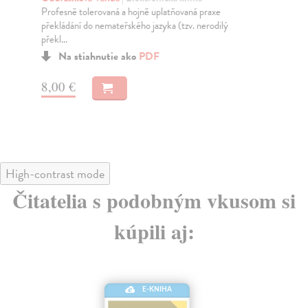
b
Profesně tolerovaná a hojně uplatňovaná praxe
překládání do nemateřského jazyka (tzv. nerodilý
Soj
překl...
Uče
Na stiahnutie ako
PDF
sou
pro
8,00 €
8,
High-contrast mode
Čitatelia s podobným vkusom si
kúpili aj:
E-KNIHA