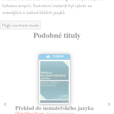
bohatou empirii. Ilustrativní materiál byl vybrán ze
známějších a češtině bližších jazyků.
High-contrast mode
Podobné tituly
E-KNIHA
Překlad do nemateřského jazyka
Uč
cv
Obdržálková Vanda
| Elektronická kniha