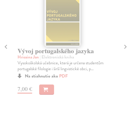
Vývoj portugalského jazyka
O
Hricsina Jan
| Elektronická kniha
Sai
Vysokoškolská učebnice, která je určena studentům
Pub
portugalské filologie i širší lingvistické obci, p...
osv
Na stiahnutie ako
PDF
7,00 €
4,