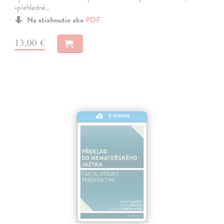
•přehledně…
Na stiahnutie ako
PDF
13,00 €
E-KNIHA