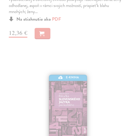
odhodlanej, aspoň v rámci svojich možností, prispieť k blahu
mnohých; ženy…
Na stiahnutie ako
PDF
12,36 €
E-KNIHA