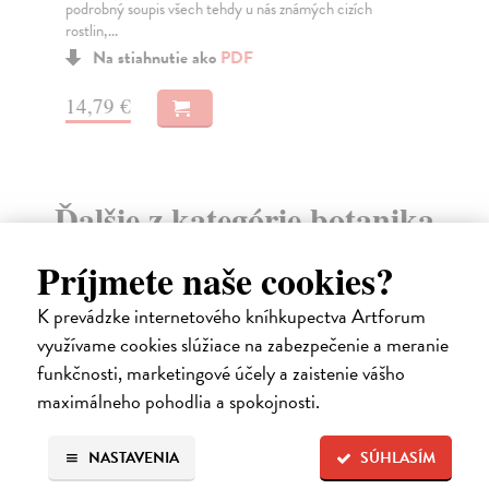
podrobný soupis všech tehdy u nás známých cizích
rostlin,...
Na stiahnutie ako
PDF
6,
14,79 €
Ďalšie z kategórie botanika
Príjmete naše cookies?
K prevádzke internetového kníhkupectva Artforum
využívame cookies slúžiace na zabezpečenie a meranie
E-KNIHA
funkčnosti, marketingové účely a zaistenie vášho
maximálneho pohodlia a spokojnosti.
NASTAVENIA
SÚHLASÍM