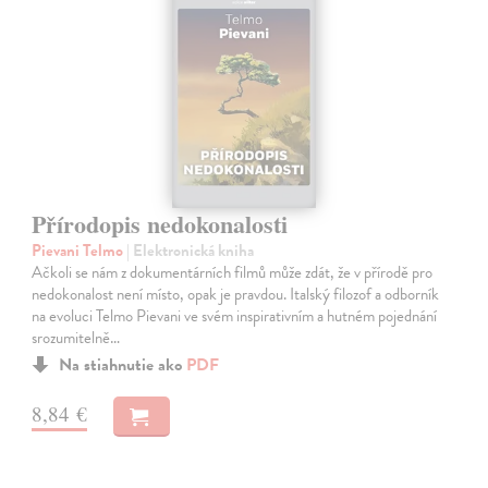
Přírodopis nedokonalosti
Pievani Telmo
| Elektronická kniha
Ačkoli se nám z dokumentárních filmů může zdát, že v přírodě pro
nedokonalost není místo, opak je pravdou. Italský filozof a odborník
na evoluci Telmo Pievani ve svém inspirativním a hutném pojednání
srozumitelně…
Na stiahnutie ako
PDF
8,84 €