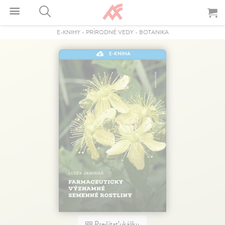
E-KNIHY
-
PRÍRODNÉ VEDY
-
BOTANIKA
E-KNIHA
Prečítať ukážku