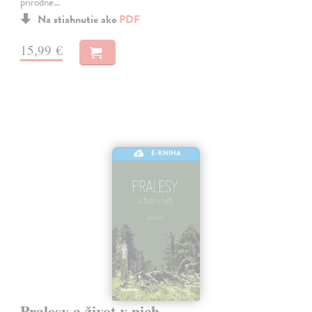
prírodné…
Na stiahnutie ako
PDF
15,99 €
E-KNIHA
Pralesy a život v nich