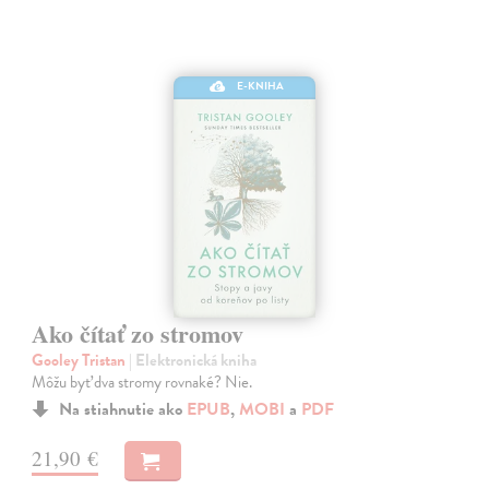
E-KNIHA
Ako čítať zo stromov
Gooley Tristan
| Elektronická kniha
Môžu byť dva stromy rovnaké? Nie.
Na stiahnutie ako
EPUB
,
MOBI
a
PDF
21,90 €