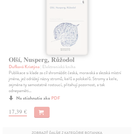
Olší, Nusperg, Růžodol
Dufková Kristýna
| Elektronická kniha
Publikace si klade za cíl shromáždit česká, moravská a slezská místní
jména, jež odrážejí názvy stromů, keřů a polokeřů. Stromy a keře,
zejména ty samostatně rostoucí, přitahují pozornost, a tak
odnepaměti…
Na stiahnutie ako
PDF
17,39 €
ZOBRAZIŤ ĎALŠIE Z KATEGÓRIE BOTANIKA