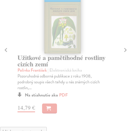
Užitkové a pamětihodné rostliny
H
cizích zemí
Si
Suz
Polívka František
| Elektronická kniha
srd
Pozoruhodná odborná publikace z roku 1908,
podrobný soupis všech tehdy u nás známých cizích
rostlin,...
Na stiahnutie ako
PDF
11
14,79 €