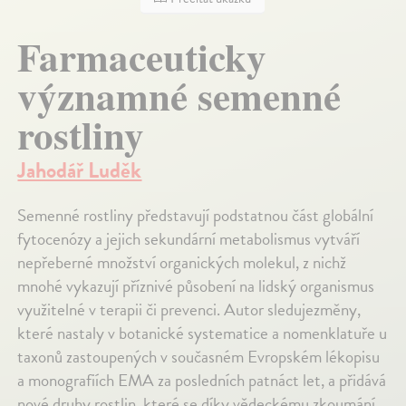
Farmaceuticky
významné semenné
rostliny
Jahodář Luděk
Semenné rostliny představují podstatnou část globální
fytocenózy a jejich sekundární metabolismus vytváří
nepřeberné množství organických molekul, z nichž
mnohé vykazují příznivé působení na lidský organismus
využitelné v terapii či prevenci. Autor sledujezměny,
které nastaly v botanické systematice a nomenklatuře u
taxonů zastoupených v současném Evropském lékopisu
a monografiích EMA za posledních patnáct let, a přidává
nové druhy rostlin, které se díky vědeckému zkoumání