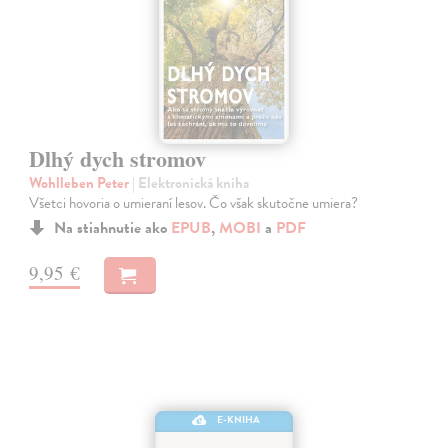
Dlhý dych stromov
Wohlleben Peter
| Elektronická kniha
Všetci hovoria o umieraní lesov. Čo však skutočne umiera?
Na stiahnutie ako
EPUB
,
MOBI
a
PDF
9,95 €
E-KNIHA