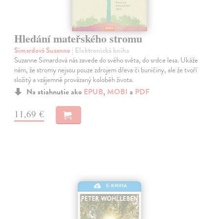
Hledání mateřského stromu
Simardová Suzanne
| Elektronická kniha
Suzanne Simardová nás zavede do svého světa, do srdce lesa. Uká­že
nám, že stromy nejsou pouze zdrojem dřeva či buničiny, ale že tvoří
složitý a vzájemně provázaný koloběh života.
Na stiahnutie ako
EPUB
,
MOBI
a
PDF
11,69 €
E-KNIHA