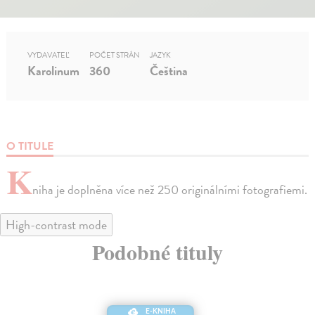
VYDAVATEĽ
POČET STRÁN
JAZYK
Karolinum
360
Čeština
O TITULE
K
niha je doplněna více než 250 originálními fotografiemi.
High-contrast mode
Podobné tituly
E-KNIHA