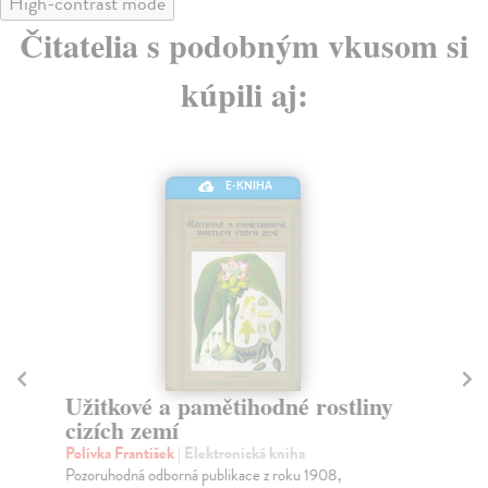
High-contrast mode
Čitatelia s podobným vkusom si
kúpili aj:
E-KNIHA
Užitkové a pamětihodné rostliny
A
cizích zemí
Vo
Uče
Polívka František
| Elektronická kniha
poz
Pozoruhodná odborná publikace z roku 1908,