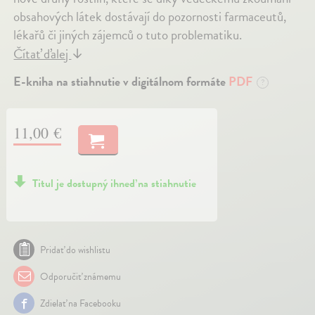
obsahových látek dostávají do pozornosti farmaceutů,
lékařů či jiných zájemců o tuto problematiku.
Čítať ďalej
↓
E-kniha na stiahnutie v digitálnom formáte
PDF
?
11,00 €
Titul je dostupný ihneď na stiahnutie
Pridať do wishlistu
Odporučiť známemu
Zdielať na Facebooku