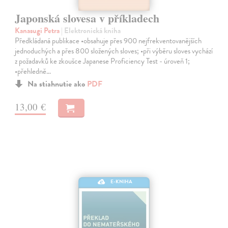
Japonská slovesa v příkladech
Kanasugi Petra
| Elektronická kniha
Předkládaná publikace •obsahuje přes 900 nejfrekventovanějších
jednoduchých a přes 800 složených sloves; •při výběru sloves vychází
z požadavků ke zkoušce Japanese Proficiency Test - úroveň 1;
•přehledně…
Na stiahnutie ako
PDF
13,00 €
E-KNIHA