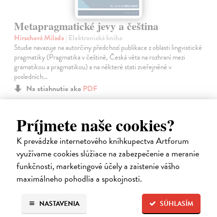
Metapragmatické jevy a čeština
Hirschová Milada
| Elektronická kniha
Studie navazuje na autorčiny předchozí publikace z oblasti lingvistické
pragmatiky (Pragmatika v češtině, Česká věta na rozhraní mezi
gramatikou a pragmatikou) a na některé stati zveřejněné v
posledních…
Na stiahnutie ako
PDF
9,00 €
Príjmete naše cookies?
K prevádzke internetového kníhkupectva Artforum
využívame cookies slúžiace na zabezpečenie a meranie
funkčnosti, marketingové účely a zaistenie vášho
maximálneho pohodlia a spokojnosti.
E-KNIHA
NASTAVENIA
SÚHLASÍM