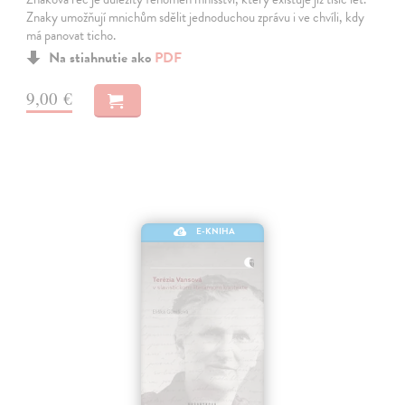
Znaky umožňují mnichům sdělit jednoduchou zprávu i ve chvíli, kdy
má panovat ticho.
Na stiahnutie ako
PDF
9,00 €
E-KNIHA