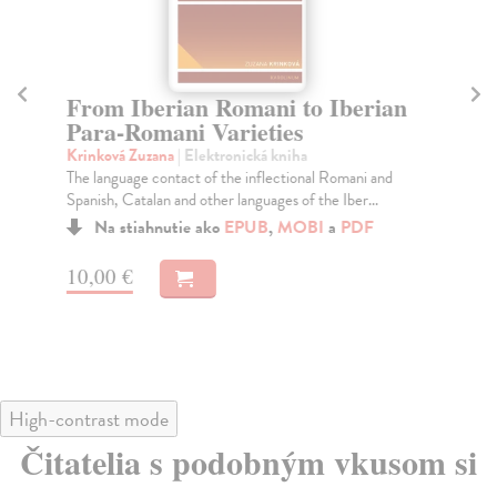
From Iberian Romani to Iberian
Sy
Para-Romani Varieties
Ex
N
Krinková Zuzana
| Elektronická kniha
The language contact of the inflectional Romani and
Du
Spanish, Catalan and other languages of the Iber...
Mon
Exi
Na stiahnutie ako
EPUB
,
MOBI
a
PDF
apli
10,00 €
7,
High-contrast mode
Čitatelia s podobným vkusom si