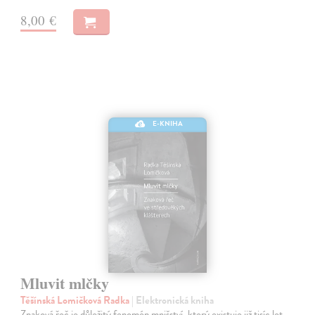
8,00 €
E-KNIHA
Mluvit mlčky
Těšínská Lomičková Radka
| Elektronická kniha
Znaková řeč je důležitý fenomén mnišství, který existuje již tisíc let.