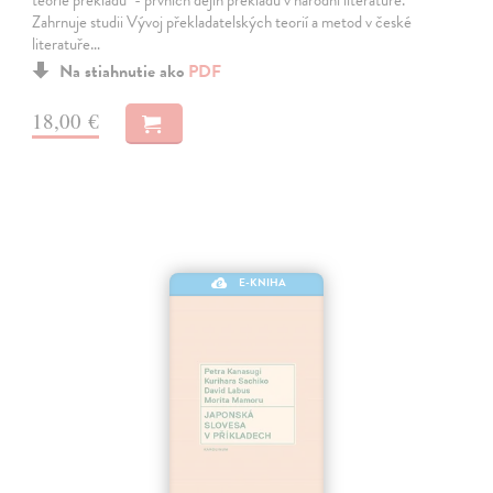
Zahrnuje studii Vývoj překladatelských teorií a metod v české
literatuře…
Na stiahnutie ako
PDF
18,00 €
E-KNIHA