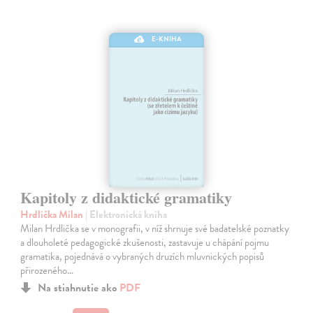
E-KNIHA
Kapitoly z didaktické gramatiky
Hrdlička Milan
| Elektronická kniha
Milan Hrdlička se v monografii, v níž shrnuje své badatelské poznatky
a dlouholeté pedagogické zkušenosti, zastavuje u chápání pojmu
gramatika, pojednává o vybraných druzích mluvnických popisů
přirozeného…
Na stiahnutie ako
PDF