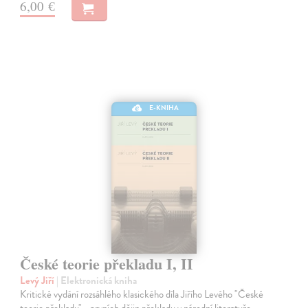
6,00 €
E-KNIHA
České teorie překladu I, II
Levý Jiří
| Elektronická kniha
Kritické vydání rozsáhlého klasického díla Jiřího Levého "České
teorie překladu" - prvních dějin překladu v národní literatuře.