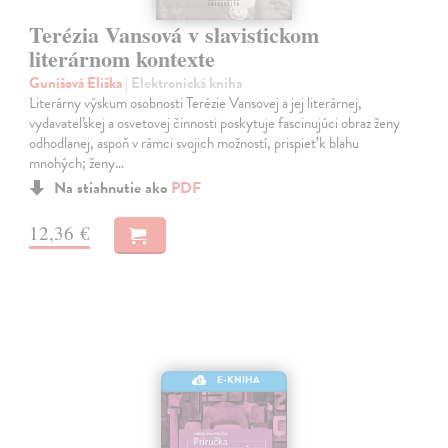
Terézia Vansová v slavistickom
literárnom kontexte
Gunišová Eliška
| Elektronická kniha
Literárny výskum osobnosti Terézie Vansovej a jej literárnej,
vydavateľskej a osvetovej činnosti poskytuje fascinujúci obraz ženy
odhodlanej, aspoň v rámci svojich možností, prispieť k blahu
mnohých; ženy…
Na stiahnutie ako
PDF
12,36 €
E-KNIHA