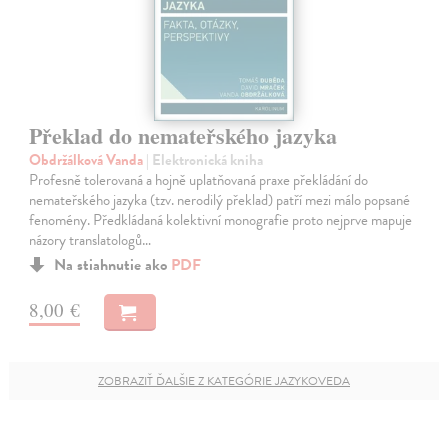
Překlad do nemateřského jazyka
Obdržálková Vanda
| Elektronická kniha
Profesně tolerovaná a hojně uplatňovaná praxe překládání do
nemateřského jazyka (tzv. nerodilý překlad) patří mezi málo popsané
fenomény. Předkládaná kolektivní monografie proto nejprve mapuje
názory translatologů…
Na stiahnutie ako
PDF
8,00 €
ZOBRAZIŤ ĎALŠIE Z KATEGÓRIE JAZYKOVEDA