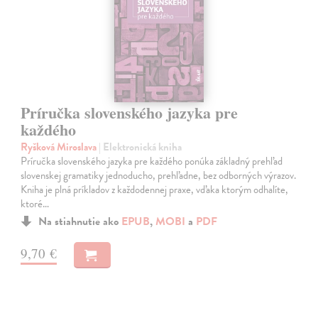
Príručka slovenského jazyka pre
každého
Ryšková Miroslava
| Elektronická kniha
Príručka slovenského jazyka pre každého ponúka základný prehľad
slovenskej gramatiky jednoducho, prehľadne, bez odborných výrazov.
Kniha je plná príkladov z každodennej praxe, vďaka ktorým odhalíte,
ktoré…
Na stiahnutie ako
EPUB
,
MOBI
a
PDF
9,70 €