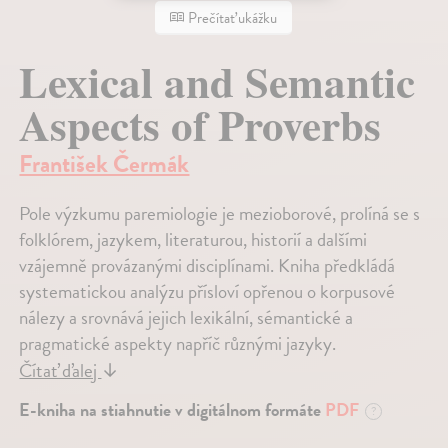
Prečítať ukážku
Lexical and Semantic
Aspects of Proverbs
František Čermák
Pole výzkumu paremiologie je mezioborové, prolíná se s
folklórem, jazykem, literaturou, historií a dalšími
vzájemně provázanými disciplínami. Kniha předkládá
systematickou analýzu přísloví opřenou o korpusové
nálezy a srovnává jejich lexikální, sémantické a
pragmatické aspekty napříč různými jazyky.
Čítať ďalej
↓
E-kniha na stiahnutie v digitálnom formáte
PDF
?