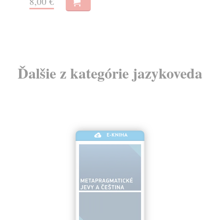
8,00 €
12
Ďalšie z kategórie jazykoveda
E-KNIHA