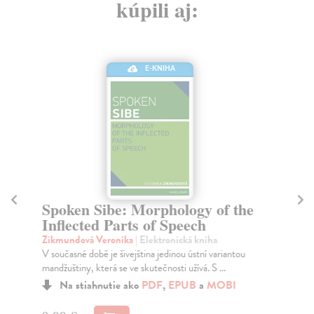
kúpili aj:
E-KNIHA
Spoken Sibe: Morphology of the
F
Inflected Parts of Speech
Fa
Pe
Zikmundová Veronika
| Elektronická kniha
V současné době je šivejština jedinou ústní variantou
Du
mandžuštiny, která se ve skutečnosti užívá. S ...
The
las
Na stiahnutie ako
PDF
,
EPUB
a
MOBI