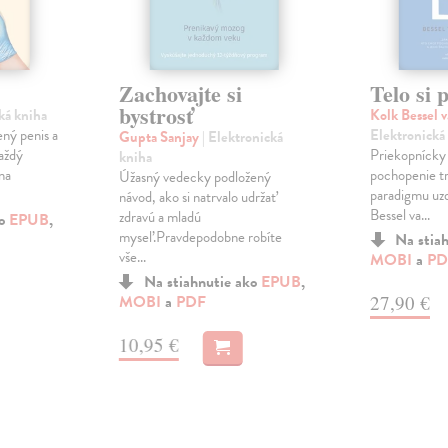
Zachovajte si
Telo si 
bystrosť
cká kniha
Kolk Bessel 
ný penis a
Elektronická
Gupta Sanjay
| Elektronická
aždý
Priekopnícky
kniha
na
pochopenie tr
Úžasný vedecky podložený
paradigmu uz
návod, ako si natrvalo udržať
Bessel va...
zdravú a mladú
ko
EPUB
,
myseľ.Pravdepodobne robíte
Na stia
vše...
MOBI
a
PD
Na stiahnutie ako
EPUB
,
27,90 €
MOBI
a
PDF
10,95 €