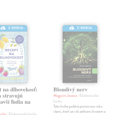
E-KNIHA
E-KNIHA
 na dlhovekosť:
Bloudivý nerv
 stravujú
Maguire Jessica
| Elektronická
avší ľudia na
kniha
Tato kniha podává pomocnou ruku
všem, kteří se cítí zahlceni životem a
iulia
| Elektronická kniha