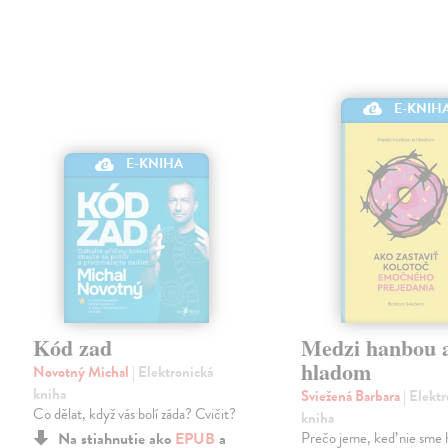
E-KNIH
E-KNIHA
Kód zad
Medzi hanbou 
hladom
Novotný Michal
| Elektronická
kniha
Sviežená Barbara
| Elekt
Co dělat, když vás bolí záda? Cvičit?
kniha
Na stiahnutie ako
EPUB
a
Prečo jeme, keď nie sme 