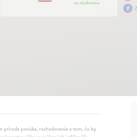
na stiahnutie
Z
m príroda ponúka, rozhodovanie o tom, čo by
ktoré z potenciálne ponúkaných jedál môžu