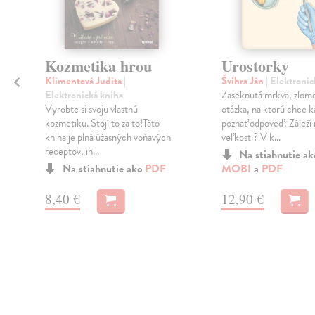
Kozmetika hrou
Urostorky
Klimentová Judita
|
Švihra Ján
| Elektroni
Elektronická kniha
Zaseknutá mrkva, zlome
Vyrobte si svoju vlastnú
otázka, na ktorú chce k
kozmetiku. Stojí to za to!Táto
poznať odpoveď: Záleží 
kniha je plná úžasných voňavých
veľkosti? V k...
receptov, in...
Na stiahnutie a
Na stiahnutie ako
PDF
MOBI
a
PDF
8,40 €
12,90 €