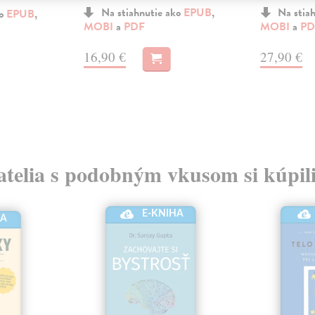
Na stiahnutie ako
EPUB
,
Na stia
ko
EPUB
,
MOBI
a
PDF
MOBI
a
PD
16,90 €
27,90 €
atelia s podobným vkusom si kúpili
E-KNIHA
HA