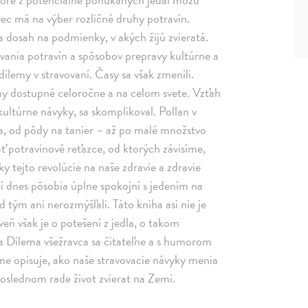
ec má na výber rozličné druhy potravín.
a dosah na podmienky, v akých žijú zvieratá.
vania potravín a spôsobov prepravy kultúrne a
lemy v stravovaní. Časy sa však zmenili.
ny dostupné celoročne a na celom svete. Vzťah
ultúrne návyky, sa skomplikoval. Pollan v
via, od pôdy na tanier – až po malé množstvo
 potravinové reťazce, od ktorých závisíme,
y tejto revolúcie na naše zdravie a zdravie
 dnes pôsobia úplne spokojní s jedením na
tým ani nerozmýšľali. Táto kniha asi nie je
oveň však je o potešení z jedla, o takom
a Dilema všežravca sa čitateľne a s humorom
sne opisuje, ako naše stravovacie návyky menia
poslednom rade život zvierat na Zemi.