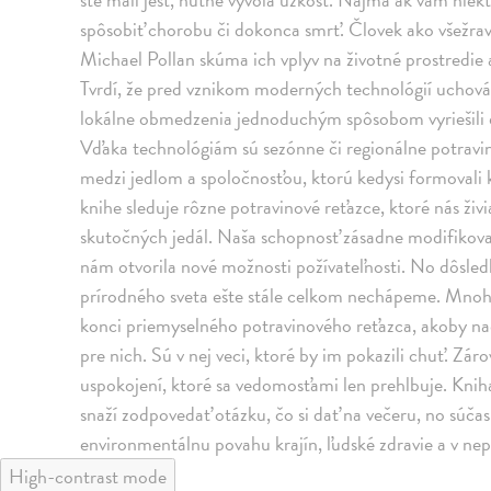
spôsobiť chorobu či dokonca smrť. Človek ako všežrav
Michael Pollan skúma ich vplyv na životné prostredie 
Tvrdí, že pred vznikom moderných technológií uchová
lokálne obmedzenia jednoduchým spôsobom vyriešili di
Vďaka technológiám sú sezónne či regionálne potravi
medzi jedlom a spoločnosťou, ktorú kedysi formovali k
knihe sleduje rôzne potravinové reťazce, ktoré nás ži
skutočných jedál. Naša schopnosť zásadne modifikovať
nám otvorila nové možnosti požívateľnosti. No dôsledk
prírodného sveta ešte stále celkom nechápeme. Mnohí
konci priemyselného potravinového reťazca, akoby nad 
pre nich. Sú v nej veci, ktoré by im pokazili chuť. Zár
uspokojení, ktoré sa vedomosťami len prehlbuje. Knih
snaží zodpovedať otázku, čo si dať na večeru, no súča
environmentálnu povahu krajín, ľudské zdravie a v ne
High-contrast mode