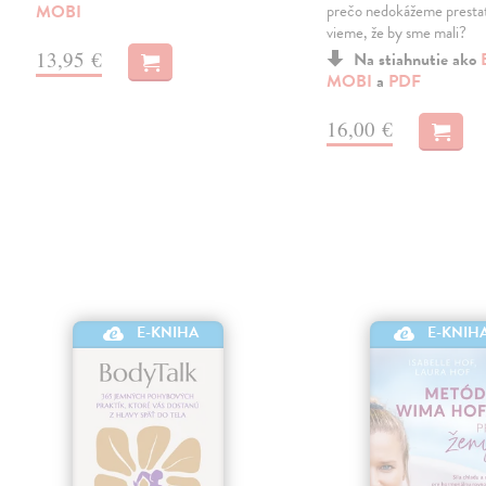
MOBI
prečo nedokážeme prestať
vieme, že by sme mali?
13,95 €
Na stiahnutie ako
MOBI
a
PDF
16,00 €
E-KNIHA
E-KNIH