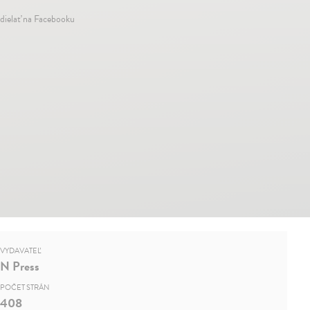
dielať na Facebooku
VYDAVATEĽ
N Press
POČET STRÁN
408