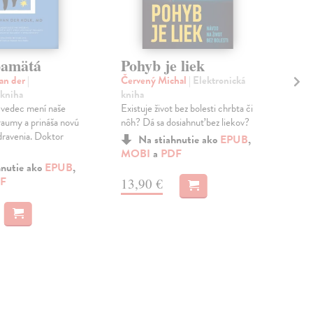
pamätá
Pohyb je liek
Me
hl
van der
|
Červený Michal
| Elektronická
 kniha
kniha
Svi
 vedec mení naše
Existuje život bez bolesti chrbta či
kni
aumy a prináša novú
nôh? Dá sa dosiahnuť bez liekov?
Pre
dravenia. Doktor
A p
Na stiahnutie ako
EPUB
,
keď
MOBI
a
PDF
hnutie ako
EPUB
,
F
13,90 €
MO
16