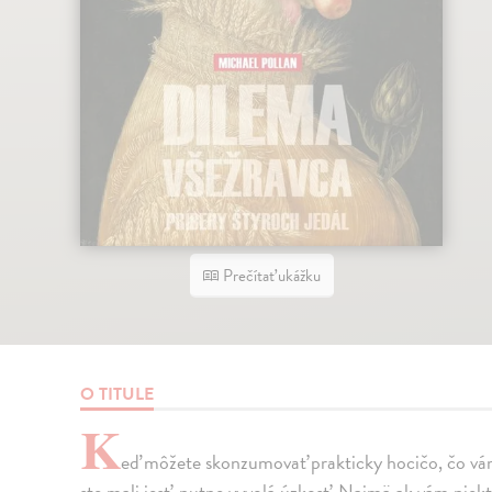
Prečítať ukážku
O TITULE
K
eď môžete skonzumovať prakticky hocičo, čo vá
ste mali jesť, nutne vyvolá úzkosť. Najmä ak vám nie