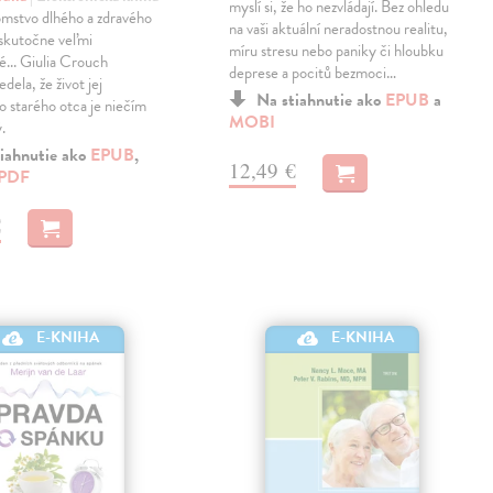
myslí si, že ho nezvládají. Bez ohledu
omstvo dlhého a zdravého
na vaši aktuální neradostnou realitu,
 skutočne veľmi
míru stresu nebo paniky či hloubku
... Giulia Crouch
deprese a pocitů bezmoci…
edela, že život jej
Na stiahnutie ako
EPUB
a
o starého otca je niečím
MOBI
.
iahnutie ako
EPUB
,
12,49 €
PDF
€
E-KNIHA
E-KNIHA