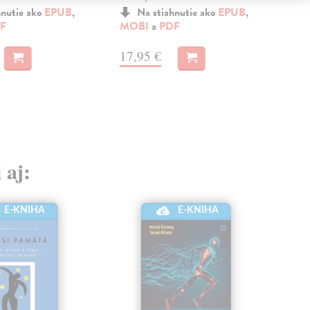
hnutie ako
EPUB
,
Na stiahnutie ako
EPUB
,
F
MOBI
a
PDF
MO
17,95 €
17
 aj:
E-KNIHA
E-KNIHA