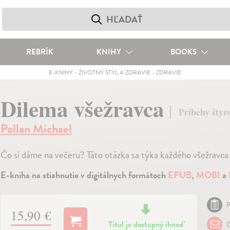
REBRÍK
KNIHY
BOOKS
E-KNIHY
-
ŽIVOTNÝ ŠTÝL A ZDRAVIE
-
ZDRAVIE
Dilema všežravca
Príbehy štyr
Pollan Michael
Čo si dáme na večeru? Táto otázka sa týka každého všežravca 
E-kniha na stiahnutie v digitálnych formátoch
EPUB
,
MOBI
a
P
15,90 €
Titul je dostupný ihneď
O