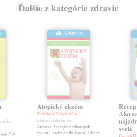
Ďalšie z kategórie zdravie
A
E-KNIHA
a
Atopický ekzém
Recept
Ako sa
Pekárková Zíková Věra
|
najzdr
Elektronická kniha
ronická
Autorka, čerpající z odborných
svete
znalostí i osobních zkušeností, v knize
hladní? A
Crouch G