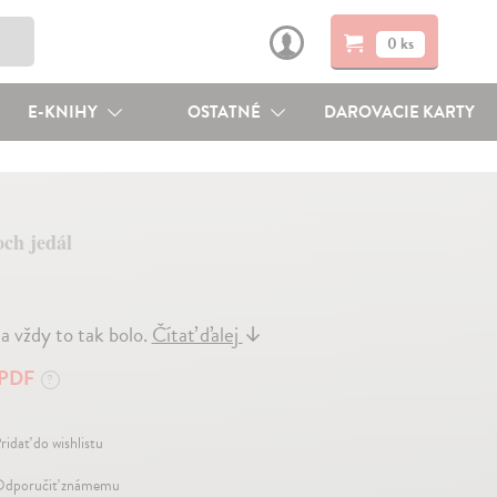
0 ks
E-KNIHY
OSTATNÉ
DAROVACIE KARTY
och jedál
a vždy to tak bolo.
Čítať ďalej
↓
PDF
?
ridať do wishlistu
dporučiť známemu