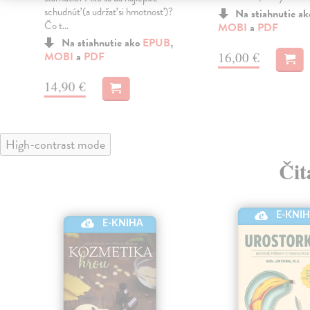
schudnúť (a udržať si hmotnosť)?
Na stiahnutie a
Čo t...
MOBI
a
PDF
Na stiahnutie ako
EPUB
,
16,00 €
MOBI
a
PDF
14,90 €
High-contrast mode
Čit
E-KNI
E-KNIHA