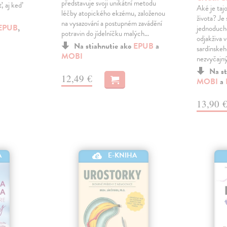
představuje svoji unikátní metodu
, aj keď
Aké je taj
léčby atopického ekzému, založenou
života? Je
na vysazování a postupném zavádění
EPUB
,
jednoduché
potravin do jídelníčku malých…
odjakživa v
Na stiahnutie ako
EPUB
a
sardínskeh
MOBI
nezvyčajný
Na st
12,49 €
MOBI
a
13,90 
A
E-KNIHA