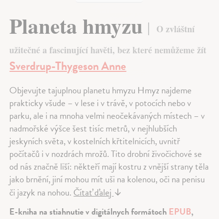
Planeta hmyzu
O zvláštní
užitečné a fascinující havěti, bez které nemůžeme žít
Sverdrup-Thygeson Anne
Objevujte tajuplnou planetu hmyzu Hmyz najdeme
prakticky všude – v lese i v trávě, v potocích nebo v
parku, ale i na mnoha velmi neočekávaných místech – v
nadmořské výšce šest tisíc metrů, v nejhlubších
jeskyních světa, v kostelních křtitelnicích, uvnitř
počítačů i v nozdrách mrožů. Tito drobní živočichové se
od nás značně liší: někteří mají kostru z vnější strany těla
jako brnění, jiní mohou mít uši na kolenou, oči na penisu
či jazyk na nohou.
Čítať ďalej
↓
E-kniha na stiahnutie v digitálnych formátoch
EPUB
,