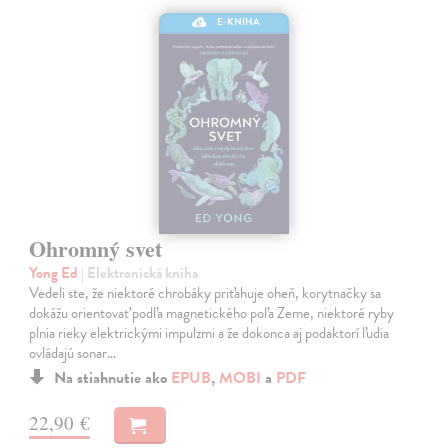
E-KNIHA
Ohromný svet
Yong Ed
| Elektronická kniha
Vedeli ste, že niektoré chrobáky priťahuje oheň, korytnačky sa
dokážu orientovať podľa magnetického poľa Zeme, niektoré ryby
plnia rieky elektrickými impulzmi a že dokonca aj podaktorí ľudia
ovládajú sonar…
Na stiahnutie ako
EPUB
,
MOBI
a
PDF
22,90 €