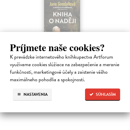
Príjmete naše cookies?
Kniha o naději
Hu
K prevádzke internetového kníhkupectva Artforum
Goodallová Jane
| Elektronická kniha
Qu
využívame cookies slúžiace na zabezpečenie a meranie
V Knize o naději čerpá Jane Goodallová z moudrosti
Mic
funkčnosti, marketingové účely a zaistenie vášho
celého svého života, který zasvětila přírodě, a p...
evr
maximálneho pohodlia a spokojnosti.
Na stiahnutie ako
EPUB
,
MOBI
a
PDF
13,19 €
12
NASTAVENIA
SÚHLASÍM