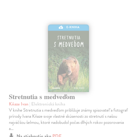
E-KNIHA
Stretnutia s medveďom
Kňaze Ivan
| Elektronická kniha
V knihe Stretnutia s medveďom približuje známy spisovateľ a fotograf
prírody Ivana Kňaze svoje vlastné skúsenosti zo stretnutí s našou
najväčšou šelmou, ktoré nadobudol počas dlhých rokov pozorovania
a…
Na stiahnutie ako
PDF