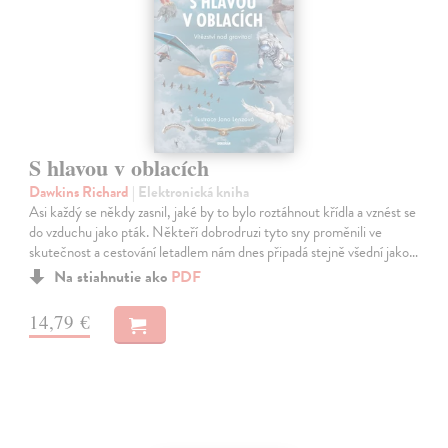
S hlavou v oblacích
Dawkins Richard
| Elektronická kniha
Asi každý se někdy zasnil, jaké by to bylo roztáhnout křídla a vznést se
do vzduchu jako pták. Někteří dobrodruzi tyto sny proměnili ve
skutečnost a cestování letadlem nám dnes připadá stejně všední jako…
Na stiahnutie ako
PDF
14,79 €