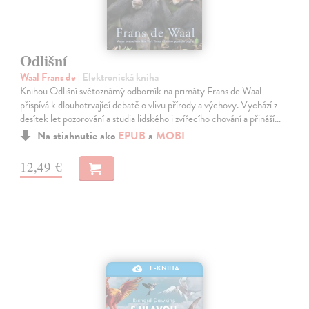
Odlišní
Waal Frans de
| Elektronická kniha
Knihou Odlišní světoznámý odborník na primáty Frans de Waal
přispívá k dlouhotrvající debatě o vlivu přírody a výchovy. Vychází z
desítek let pozorování a studia lidského i zvířecího chování a přináší…
Na stiahnutie ako
EPUB
a
MOBI
12,49 €
E-KNIHA