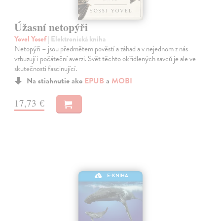
Úžasní netopýři
Yovel Yosef
| Elektronická kniha
Netopýři – jsou předmětem pověstí a záhad a v nejednom z nás
vzbuzují i počáteční averzi. Svět těchto okřídlených savců je ale ve
skutečnosti fascinující.
Na stiahnutie ako
EPUB
a
MOBI
17,73 €
E-KNIHA