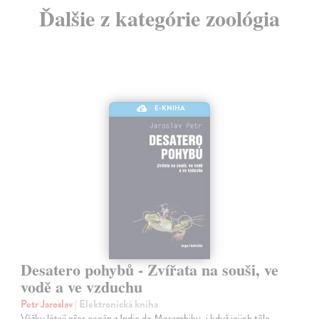
Ďalšie z kategórie zoológia
E-KNIHA
Desatero pohybů - Zvířata na souši, ve
vodě a ve vzduchu
Petr Jaroslav
| Elektronická kniha
Vážky létají přes oceán z Indie do Mosambiku, i když jejich tělo