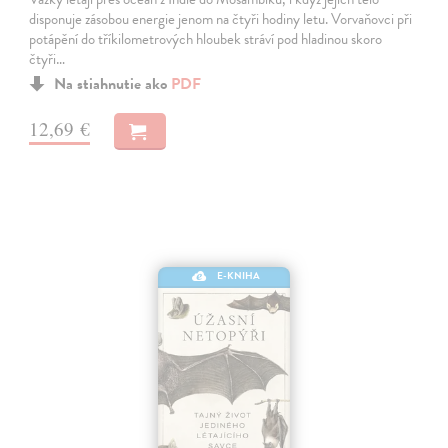
disponuje zásobou energie jenom na čtyři hodiny letu. Vorvaňovci při
potápění do tříkilometrových hloubek stráví pod hladinou skoro
čtyři…
Na stiahnutie ako
PDF
12,69 €
E-KNIHA