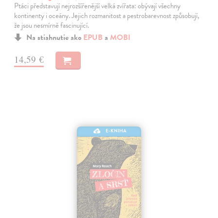
Ptáci představují nejrozšířenější velká zvířata: obývají všechny
kontinenty i oceány. Jejich rozmanitost a pestrobarevnost způsobují,
že jsou nesmírně fascinující.
Na stiahnutie ako
EPUB
a
MOBI
14,59 €
E-KNIHA