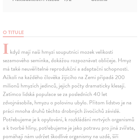
O TITULE
I
když mají naši hmyzí souputníci mozek velikosti
sezamového semínka, dokážou rozpoznávat obličeje. Hmyz
má také neuvěřitelné reprodukční a adaptační schopnosti.
Ačkoli na každého člověka žijícího na Zemi připadá 200
milionů hmyzích jedinců, jejich počty dramaticky klesají.
Zatímco lidská populace se za posledních 40 let
zdvojnásobila, hmyzu o polovinu ubylo. Přitom lidstvo je na
práci mnoha druhů těchto drobných živočichů závislé.
Potřebujeme je k opylování, k rozkládání mrtvých organismů
a k tvorbě hlíny, potřebujeme je jako potravu pro jiná zvířata,
pomáhají nám udržet škodlivé organismy na uzdě, šíří