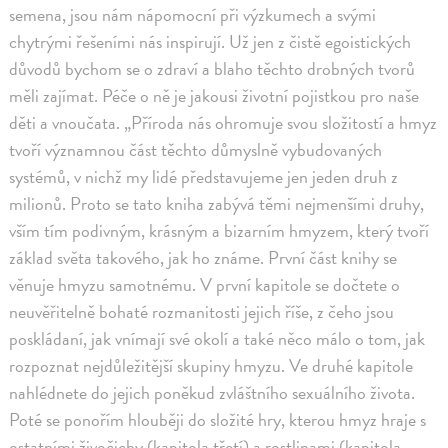
semena, jsou nám nápomocní při výzkumech a svými
chytrými řešeními nás inspirují. Už jen z čistě egoistických
důvodů bychom se o zdraví a blaho těchto drobných tvorů
měli zajímat. Péče o ně je jakousi životní pojistkou pro naše
děti a vnoučata. „Příroda nás ohromuje svou složitostí a hmyz
tvoří významnou část těchto důmyslně vybudovaných
systémů, v nichž my lidé představujeme jen jeden druh z
milionů. Proto se tato kniha zabývá těmi nejmenšími druhy,
vším tím podivným, krásným a bizarním hmyzem, který tvoří
základ světa takového, jak ho známe. První část knihy se
věnuje hmyzu samotnému. V první kapitole se dočtete o
neuvěřitelně bohaté rozmanitosti jejich říše, z čeho jsou
poskládaní, jak vnímají své okolí a také něco málo o tom, jak
rozpoznat nejdůležitější skupiny hmyzu. Ve druhé kapitole
nahlédnete do jejich poněkud zvláštního sexuálního života.
Poté se ponořím hlouběji do složité hry, kterou hmyz hraje s
ostatními živočichy (kapitola třetí) a rostlinami (kapitola