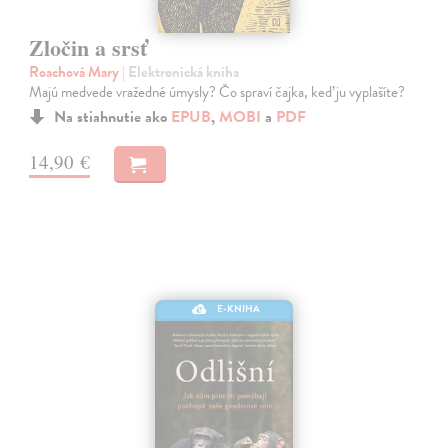
Zločin a srsť
Roachová Mary
| Elektronická kniha
Majú medvede vražedné úmysly? Čo spraví čajka, keď ju vyplašíte?
Na stiahnutie ako
EPUB
,
MOBI
a
PDF
14,90 €
E-KNIHA