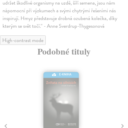
udržet škodlivé organismy na uzdě, šíří semena, jsou nám
nápomocní při výzkumech a svými chytrými řešeními nás
inspirují. Hmyz představuje drobná ozubená kolečka, díky
kterým se svět točí.“ - Anne Sverdrup-Thygesonová
High-contrast mode
Podobné tituly
E-KNIHA