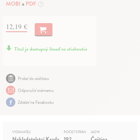
MOBI
a
PDF
?
12,19 €
Titul je dostupný ihneď na stiahnutie
Pridať do wishlistu
Odporučiť známemu
Zdielať na Facebooku
VYDAVATEĽ
POČET STRÁN
JAZYK
Nakladatelství Kazda
192
Čeština