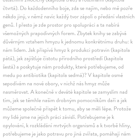
čtvrtá). Do každodenního boje, zda se najím, nebo mě pozře
někdo jiný, v němž navíc každý tvor zápolí o předání vlastních
genů. I přesto je zde prostor pro spolupráci a ta nabírá
všemožných prapodivných forem. Zbytek knihy se zabývá
důvěrným vztahem hmyzu k jednomu konkrétnímu druhu: k
nám lidem. Jak přispívá hmyz k produkci potravin (kapitola
pátá), jak zajišťuje čistotu přírodního prostředí (kapitola
šestá) a poskytuje nám produkty, které potřebujeme, od
medu po antibiotika (kapitola sedmá)? V kapitole osmé
sepodívám na nové obory, v nichž nás hmyz může
nasměrovat. A konečně v deváté kapitole se zamyslím nad
tím, jak se těmhle našim drobným pomocníkům daří a jak
můžeme společně přispět k tomu, aby se měli lépe. Protože
my lidé jsme na jejich práci závislí. Potřebujeme je k
opylování, k rozkládání mrtvých organismů a k tvorbě hlíny,
potřebujeme je jako potravu pro jiná zvířata, pomáhají nám