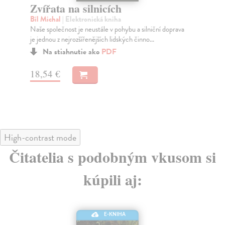
Zvířata na silnicích
Hu
Bíl Michal
| Elektronická kniha
Qu
Naše společnost je neustále v pohybu a silniční doprava
Mic
je jednou z nejrozšířenějších lidských činno...
evr
Na stiahnutie ako
PDF
18,54 €
12
High-contrast mode
Čitatelia s podobným vkusom si
kúpili aj:
E-KNIHA