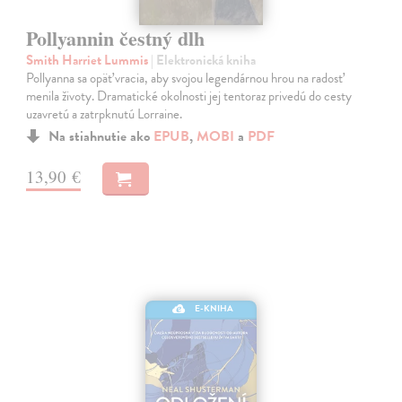
Pollyannin čestný dlh
Smith Harriet Lummis
| Elektronická kniha
Pollyanna sa opäť vracia, aby svojou legendárnou hrou na radosť
menila životy. Dramatické okolnosti jej tentoraz privedú do cesty
uzavretú a zatrpknutú Lorraine.
Na stiahnutie ako
EPUB
,
MOBI
a
PDF
13,90 €
E-KNIHA