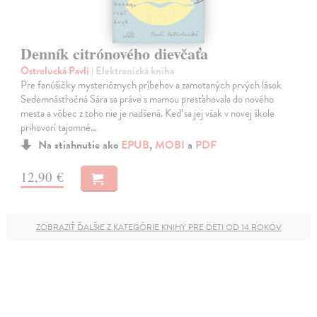
Denník citrónového dievčaťa
Ostrolucká Pavli
| Elektronická kniha
Pre fanúšičky mysterióznych príbehov a zamotaných prvých lások
Sedemnásťročná Sára sa práve s mamou presťahovala do nového
mesta a vôbec z toho nie je nadšená. Keď sa jej však v novej škole
prihovorí tajomné…
Na stiahnutie ako
EPUB
,
MOBI
a
PDF
12,90 €
ZOBRAZIŤ ĎALŠIE Z KATEGÓRIE KNIHY PRE DETI OD 14 ROKOV