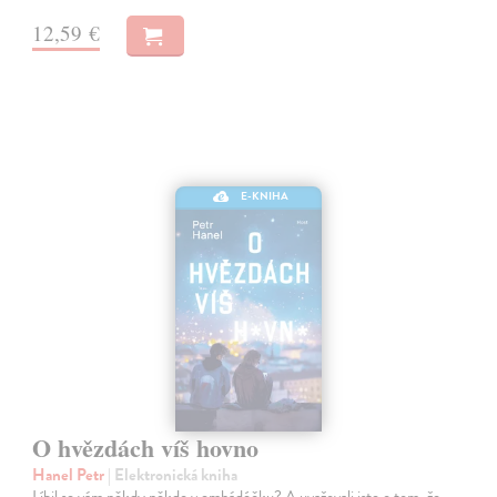
12,59 €
E-KNIHA
O hvězdách víš hovno
Hanel Petr
| Elektronická kniha
Líbil se vám někdy někdo v emhádéčku? A uvažovali jste o tom, že