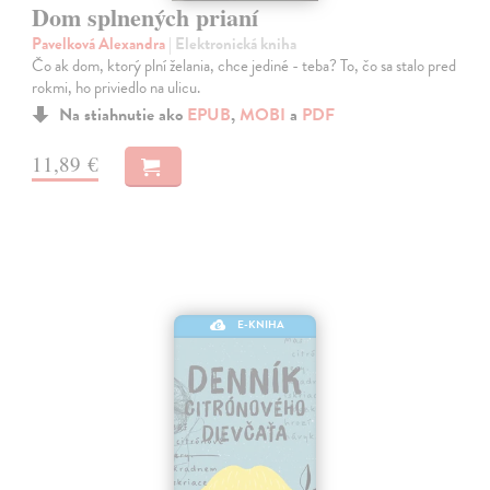
Dom splnených prianí
Pavelková Alexandra
| Elektronická kniha
Čo ak dom, ktorý plní želania, chce jediné - teba? To, čo sa stalo pred
rokmi, ho priviedlo na ulicu.
Na stiahnutie ako
EPUB
,
MOBI
a
PDF
11,89 €
E-KNIHA