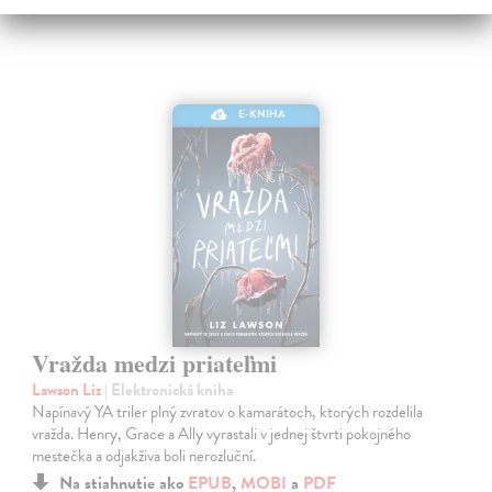
E-KNIHA
Vražda medzi priateľmi
Lawson Liz
| Elektronická kniha
Napínavý YA triler plný zvratov o kamarátoch, ktorých rozdelila
vražda. Henry, Grace a Ally vyrastali v jednej štvrti pokojného
mestečka a odjakživa boli nerozluční.
Na stiahnutie ako
EPUB
,
MOBI
a
PDF