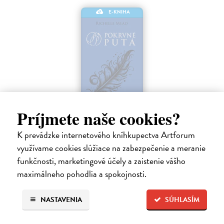
E-KNIHA
Príjmete naše cookies?
Strieborné tiene
K prevádzke internetového kníhkupectva Artforum
Mead Richelle
| Elektronická kniha
využívame cookies slúžiace na zabezpečenie a meranie
Piaty diel série Pokrvné putá, v ktorej upíri a alchymisti bojujú o lásku
aj šancu na prežitie. Sydney riskovala všetko, keď nasledovala inštinkt
funkčnosti, marketingové účely a zaistenie vášho
a vykročila na veľmi tenký ľad, aby ukryla svoje city pred…
maximálneho pohodlia a spokojnosti.
Na stiahnutie ako
EPUB
,
MOBI
a
PDF
NASTAVENIA
SÚHLASÍM
12,59 €