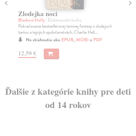
Ukradnutý dedič
V
Blacková Holly
| Elektronická kniha
Bl
Nenechajte si ujsť návrat do sveta krutých férov!Od
Uvä
Bitky hada uplynulo osem rokov. Lady Nore z Dvor...
Na stiahnutie ako
EPUB
,
MOBI
a
PDF
12
11,89 €
Ďalšie z kategórie knihy pre deti
od 14 rokov