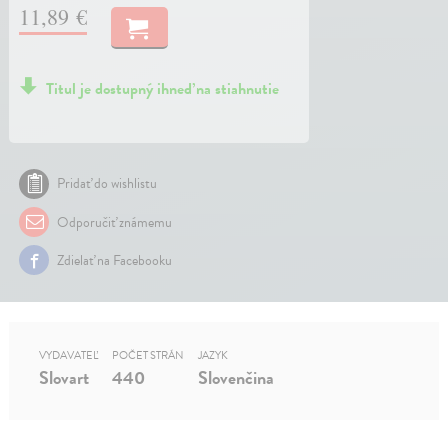
11,89 €
Titul je dostupný ihneď na stiahnutie
Pridať do wishlistu
Odporučiť známemu
Zdielať na Facebooku
VYDAVATEĽ
POČET STRÁN
JAZYK
Slovart
440
Slovenčina