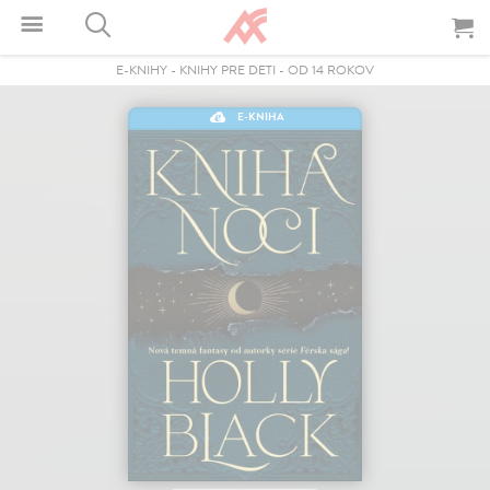
E-KNIHY
-
KNIHY PRE DETI
-
OD 14 ROKOV
E-KNIHA