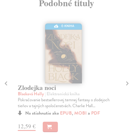
Podobné tituly
E-KNIHA
Väzňov trón
U
Blacková Holly
| Elektronická kniha
Bl
Uväznený princ. Pomstychtivá kráľovná.
Nen
Bit
Na stiahnutie ako
EPUB
,
MOBI
a
PDF
12,59 €
11