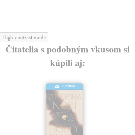
High-contrast mode
Čitatelia s podobným vkusom si
kúpili aj:
E-KNIHA