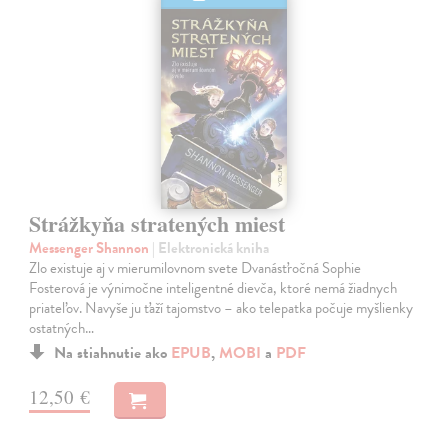
Strážkyňa stratených miest
Messenger Shannon
| Elektronická kniha
Zlo existuje aj v mierumilovnom svete Dvanásťročná Sophie
Fosterová je výnimočne inteligentné dievča, ktoré nemá žiadnych
priateľov. Navyše ju ťaží tajomstvo – ako telepatka počuje myšlienky
ostatných…
Na stiahnutie ako
EPUB
,
MOBI
a
PDF
12,50 €