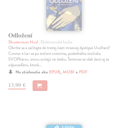
Odložení
Shusterman Neal
| Elektronická kniha
Obrňte sa a začítajte do tretej časti mrazivej dystópie Uvoľnení!
Connor a Lev sa po zničení cintorína, posledného útočiska
SVOPkárov, znovu ocitajú na úteku. Tentoraz sa však ženú aj za
odpoveďami, ktoré…
Na stiahnutie ako
EPUB
,
MOBI
a
PDF
13,99 €
E-KNIHA