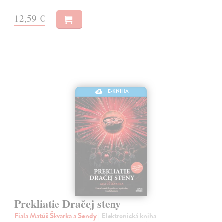
12,59 €
E-KNIHA
Prekliatie Dračej steny
Fiala Matúš Škvarka a Sendy
| Elektronická kniha