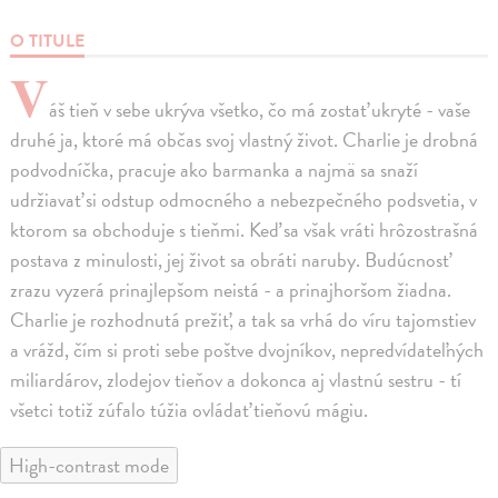
O TITULE
V
áš tieň v sebe ukrýva všetko, čo má zostať ukryté - vaše
druhé ja, ktoré má občas svoj vlastný život. Charlie je drobná
podvodníčka, pracuje ako barmanka a najmä sa snaží
udržiavať si odstup odmocného a nebezpečného podsvetia, v
ktorom sa obchoduje s tieňmi. Keď sa však vráti hrôzostrašná
postava z minulosti, jej život sa obráti naruby. Budúcnosť
zrazu vyzerá prinajlepšom neistá - a prinajhoršom žiadna.
Charlie je rozhodnutá prežiť, a tak sa vrhá do víru tajomstiev
a vrážd, čím si proti sebe poštve dvojníkov, nepredvídateľných
miliardárov, zlodejov tieňov a dokonca aj vlastnú sestru - tí
všetci totiž zúfalo túžia ovládať tieňovú mágiu.
High-contrast mode