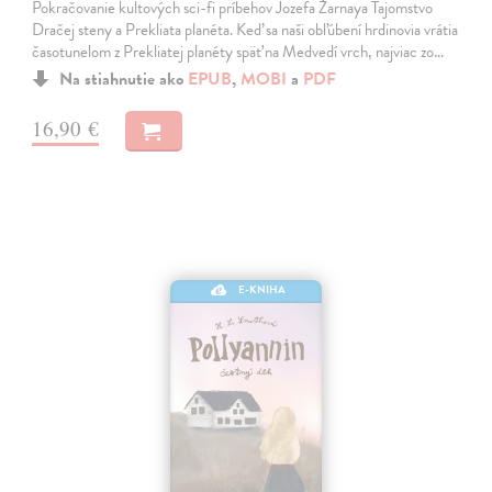
Pokračovanie kultových sci-fi príbehov Jozefa Žarnaya Tajomstvo
Dračej steny a Prekliata planéta. Keď sa naši obľúbení hrdinovia vrátia
časotunelom z Prekliatej planéty späť na Medvedí vrch, najviac zo…
Na stiahnutie ako
EPUB
,
MOBI
a
PDF
16,90 €
E-KNIHA