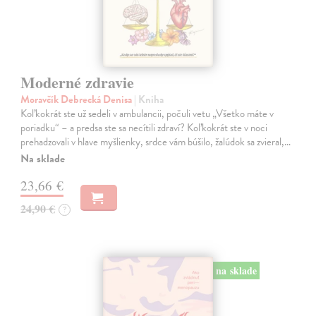
Moderné zdravie
Moravčík Debrecká Denisa
| Kniha
Koľkokrát ste už sedeli v ambulancii, počuli vetu „Všetko máte v
poriadku“ – a predsa ste sa necítili zdraví? Koľkokrát ste v noci
prehadzovali v hlave myšlienky, srdce vám búšilo, žalúdok sa zvieral,…
Na sklade
23,66 €
24,90 €
?
na sklade