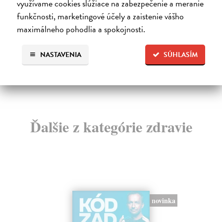
Zasielame do 12 dní
Za
využívame cookies slúžiace na zabezpečenie a meranie
funkčnosti, marketingové účely a zaistenie vášho
18,24 €
13
maximálneho pohodlia a spokojnosti.
18,80 €
13
?
NASTAVENIA
SÚHLASÍM
Ďalšie z kategórie zdravie
novinka