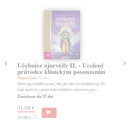
Učebnice ájurvédy II. - Ucelený
Uč
průvodce klinickým posouzením
p
Vasant Lad
| Kniha
Va
Jádro ájurvédské praxe, tak jak nám ho představuje Dr.
Vyd
Lad, spočívá v pozorování každého momentu pro...
vzd
Zasielame do 12 dní
Za
31,04 €
29
32,00 €
30
?