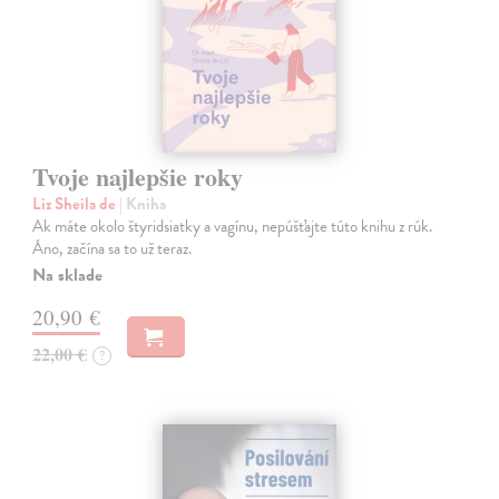
Tvoje najlepšie roky
Liz Sheila de
| Kniha
Ak máte okolo štyridsiatky a vagínu, nepúšťajte túto knihu z rúk.
Áno, začína sa to už teraz.
Na sklade
20,90 €
22,00 €
?