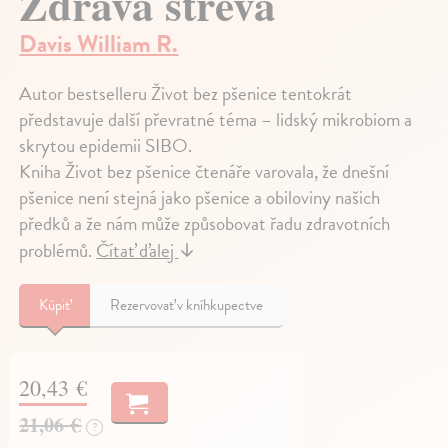
Zdravá střeva
Davis William R.
Autor bestselleru Život bez pšenice tentokrát
představuje další převratné téma – lidský mikrobiom a
skrytou epidemii SIBO.
Kniha Život bez pšenice čtenáře varovala, že dnešní
pšenice není stejná jako pšenice a obiloviny našich
předků a že nám může způsobovat řadu zdravotních
problémů.
Čítať ďalej
↓
Kúpiť
Rezervovať v kníhkupectve
20,43 €
21,06 €
?