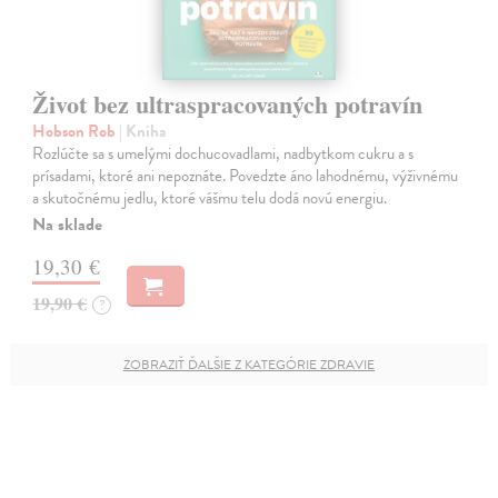
Život bez ultraspracovaných potravín
Hobson Rob
| Kniha
Rozlúčte sa s umelými dochucovadlami, nadbytkom cukru a s
prísadami, ktoré ani nepoznáte. Povedzte áno lahodnému, výživnému
a skutočnému jedlu, ktoré vášmu telu dodá novú energiu.
Na sklade
19,30 €
19,90 €
?
ZOBRAZIŤ ĎALŠIE Z KATEGÓRIE ZDRAVIE