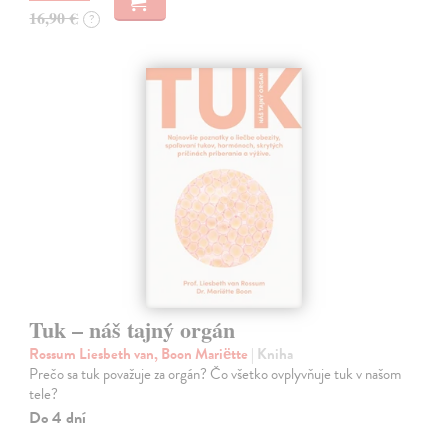
16,90 €
?
Tuk – náš tajný orgán
Rossum Liesbeth van, Boon Mariëtte
| Kniha
Prečo sa tuk považuje za orgán? Čo všetko ovplyvňuje tuk v našom
tele?
Do 4 dní