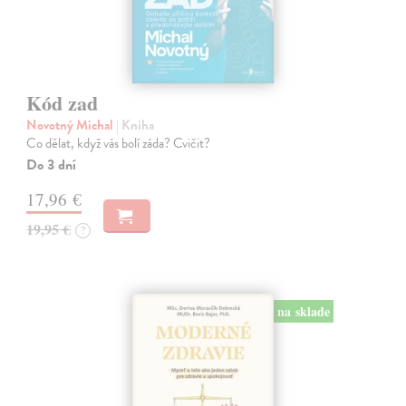
Kód zad
Novotný Michal
| Kniha
Co dělat, když vás bolí záda? Cvičit?
Do 3 dní
17,96 €
19,95 €
?
na sklade