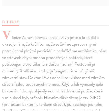
O TITULE
V
knize Zdravá střeva zachází Davis ještě o krok dál a
ukazuje nám, že kvůli tomu, že se živíme zpracovanými
potravinami plnými pesticidů a nadužíváme antibiotika, nám
ve střevech chybí mnoho prospěšných bakterií, které
potřebujeme pro tělesné a duševní zdraví. Postupně je
nahradily škodlivé mikroby, jež negativně ovlivňují náš
zdravotní stav. Doktor Davis odhalil souvislost mezi zdravím
střev a řadou současných nemocí. Když u lidí vymizely celé
bakteriální druhy, objevily se u nich zdravotní potíže, které
v minulosti byly vzácné. Hlavním důsledkem je tzv. SIBO
(přerůstání bakterií v tenkém střevě), jež zasahuje jednoho
člověka ze tří a má na svědomí mnoho našich zdravotních