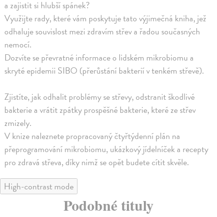
a zajistit si hlubší spánek?
Využijte rady, které vám poskytuje tato výjimečná kniha, jež
odhaluje souvislost mezi zdravím střev a řadou současných
nemocí.
Dozvíte se převratné informace o lidském mikrobiomu a
skryté epidemii SIBO (přerůstání bakterií v tenkém střevě).
Zjistíte, jak odhalit problémy se střevy, odstranit škodlivé
bakterie a vrátit zpátky prospěšné bakterie, které ze střev
zmizely.
V knize naleznete propracovaný čtyřtýdenní plán na
přeprogramování mikrobiomu, ukázkový jídelníček a recepty
pro zdravá střeva, díky nimž se opět budete cítit skvěle.
High-contrast mode
Podobné tituly