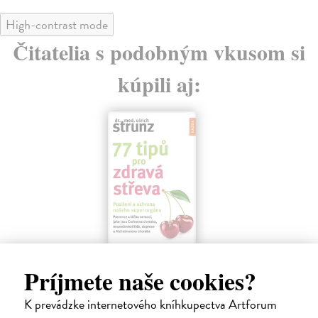
High-contrast mode
Čitatelia s podobným vkusom si
kúpili aj:
77 tipů pro zdravá střeva
De
Príjmete naše cookies?
Strunz Ulrich
| Kniha
Mi
Léčba střevních onemocnění a jejich prevence. Zdravá
Det
K prevádzke internetového kníhkupectva Artforum
střeva jsou předpokladem zdravého těla.
org