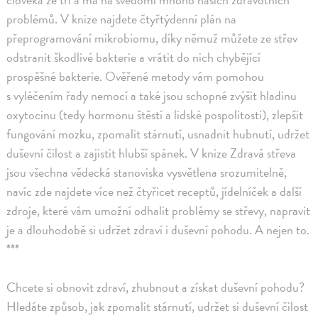
problémů. V knize najdete čtyřtýdenní plán na
přeprogramování mikrobiomu, díky němuž můžete ze střev
odstranit škodlivé bakterie a vrátit do nich chybějící
prospěšné bakterie. Ověřené metody vám pomohou
s vyléčením řady nemocí a také jsou schopné zvýšit hladinu
oxytocinu (tedy hormonu štěstí a lidské pospolitosti), zlepšit
fungování mozku, zpomalit stárnutí, usnadnit hubnutí, udržet
duševní čilost a zajistit hlubší spánek. V knize Zdravá střeva
jsou všechna vědecká stanoviska vysvětlena srozumitelně,
navíc zde najdete více než čtyřicet receptů, jídelníček a další
zdroje, které vám umožní odhalit problémy se střevy, napravit
je a dlouhodobě si udržet zdraví i duševní pohodu. A nejen to.
***
Chcete si obnovit zdraví, zhubnout a získat duševní pohodu?
Hledáte způsob, jak zpomalit stárnutí, udržet si duševní čilost