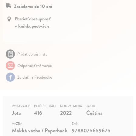
Zasielame do 10 dní
Pozrieť dostupnosť
v kníhkupectvách
Pridať do wishlistu
Odporučiť známemu
Zdielať na Facebooku
VYDAVATEĽ
POČET STRÁN
ROK VYDANIA
JAZYK
Jota
416
2022
Čeština
VÄZBA
EAN
Mäkká väzba / Paperback
9788075659675