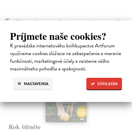
Ďalšie z kategórie pre chovateľov
Príjmete naše cookies?
K prevádzke internetového kníhkupectva Artforum
využívame cookies slúžiace na zabezpečenie a meranie
funkčnosti, marketingové účely a zaistenie vášho
E-KNIHA
maximálneho pohodlia a spokojnosti.
NASTAVENIA
SÚHLASÍM
Rok štěněte