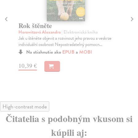
Rok štěněte
K
Horowitzová Alexandra
| Elektronická kniha
Zeh
Jak u štěněte objevit a rozvinout jeho pravou a veskrze
Kni
individuální osobnost Nepostradatelný pomocn...
živ
Na stiahnutie ako
EPUB
a
MOBI
10,39 €
12
High-contrast mode
Čitatelia s podobným vkusom si
kúpili aj: