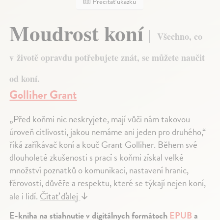
Prečítať ukážku
Moudrost koní
Všechno, co
v životě opravdu potřebujete znát, se můžete naučit
od koní.
Golliher Grant
„Před koňmi nic neskryjete, mají vůči nám takovou
úroveň citlivosti, jakou nemáme ani jeden pro druhého,“
říká zaříkávač koní a kouč Grant Golliher. Během své
dlouholeté zkušenosti s prací s koňmi získal velké
množství poznatků o komunikaci, nastavení hranic,
férovosti, důvěře a respektu, které se týkají nejen koní,
ale i lidí.
Čítať ďalej
↓
E-kniha na stiahnutie v digitálnych formátoch
EPUB
a