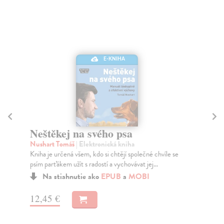
E-KNIHA
Neštěkej na svého psa
St
Nushart Tomáš
| Elektronická kniha
Ří
Kniha je určená všem, kdo si chtějí společné chvíle se
Sta
psím parťákem užít s radostí a vychovávat jej...
svě
Na stiahnutie ako
EPUB
a
MOBI
12,45 €
7,