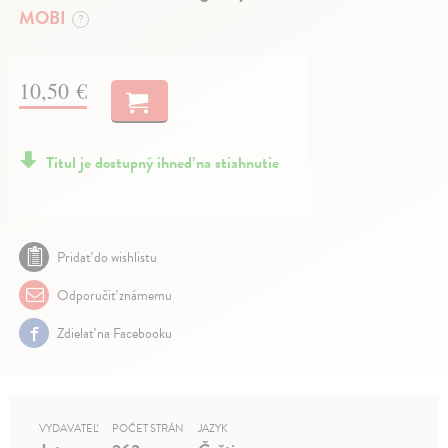
MOBI
?
10,50 €
Titul je dostupný ihneď na stiahnutie
Pridať do wishlistu
Odporučiť známemu
Zdielať na Facebooku
VYDAVATEĽ
POČET STRÁN
JAZYK