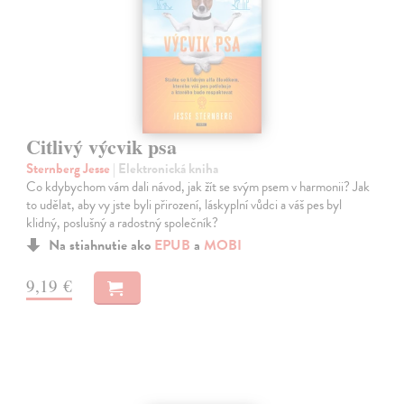
Citlivý výcvik psa
Sternberg Jesse
| Elektronická kniha
Co kdybychom vám dali návod, jak žít se svým psem v harmonii? Jak
to udělat, aby vy jste byli přirození, láskyplní vůdci a váš pes byl
klidný, poslušný a radostný společník?
Na stiahnutie ako
EPUB
a
MOBI
9,19 €