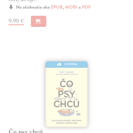
Na stiahnutie ako
EPUB
,
MOBI
a
PDF
9,90 €
E-KNIHA
Čo psy chcú