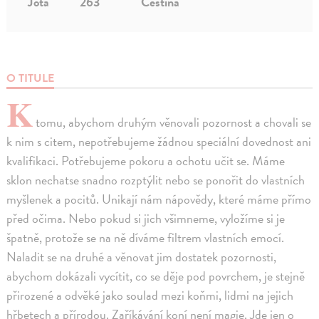
Jota
263
Čeština
O TITULE
K
tomu, abychom druhým věnovali pozornost a chovali se
k nim s citem, nepotřebujeme žádnou speciální dovednost ani
kvalifikaci. Potřebujeme pokoru a ochotu učit se. Máme
sklon nechatse snadno rozptýlit nebo se ponořit do vlastních
myšlenek a pocitů. Unikají nám nápovědy, které máme přímo
před očima. Nebo pokud si jich všimneme, vyložíme si je
špatně, protože se na ně díváme filtrem vlastních emocí.
Naladit se na druhé a věnovat jim dostatek pozornosti,
abychom dokázali vycítit, co se děje pod povrchem, je stejně
přirozené a odvěké jako soulad mezi koňmi, lidmi na jejich
hřbetech a přírodou. Zaříkávání koní není magie. Jde jen o