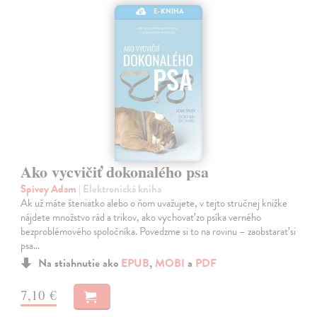
E-KNIHA
Ako vycvičiť dokonalého psa
Spivey Adam
| Elektronická kniha
Ak už máte šteniatko alebo o ňom uvažujete, v tejto stručnej knižke
nájdete množstvo rád a trikov, ako vychovať zo psíka verného
bezproblémového spoločníka. Povedzme si to na rovinu – zaobstarať si
psa…
Na stiahnutie ako
EPUB
,
MOBI
a
PDF
7,10 €