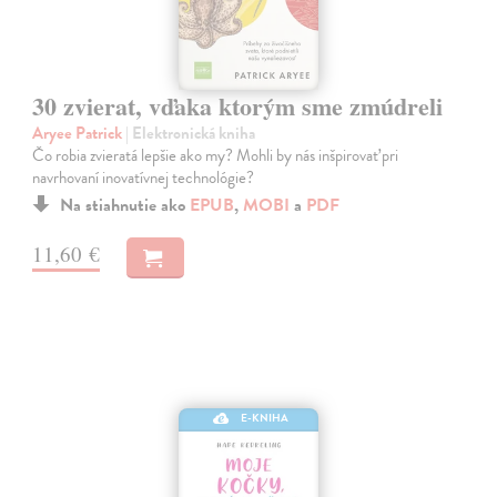
30 zvierat, vďaka ktorým sme zmúdreli
Aryee Patrick
| Elektronická kniha
Čo robia zvieratá lepšie ako my? Mohli by nás inšpirovať pri
navrhovaní inovatívnej technológie?
Na stiahnutie ako
EPUB
,
MOBI
a
PDF
11,60 €
E-KNIHA