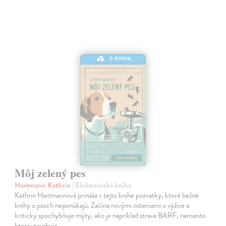
E-KNIHA
Môj zelený pes
Hartmann Kathrin
| Elektronická kniha
Kathrin Hartmannová prináša v tejto knihe poznatky, ktoré bežné
knihy o psoch neponúkajú. Začína novými zisteniami o výžive a
kriticky spochybňuje mýty, ako je napríklad strava BARF, namiesto
ktorej navrhuje…