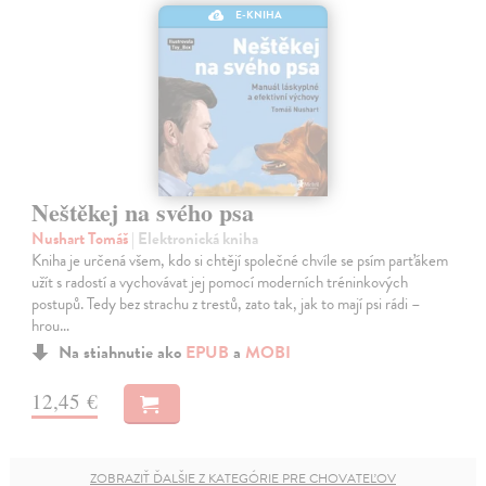
E-KNIHA
Neštěkej na svého psa
Nushart Tomáš
| Elektronická kniha
Kniha je určená všem, kdo si chtějí společné chvíle se psím parťákem
užít s radostí a vychovávat jej pomocí moderních tréninkových
postupů. Tedy bez strachu z trestů, zato tak, jak to mají psi rádi –
hrou…
Na stiahnutie ako
EPUB
a
MOBI
12,45 €
ZOBRAZIŤ ĎALŠIE Z KATEGÓRIE PRE CHOVATEĽOV