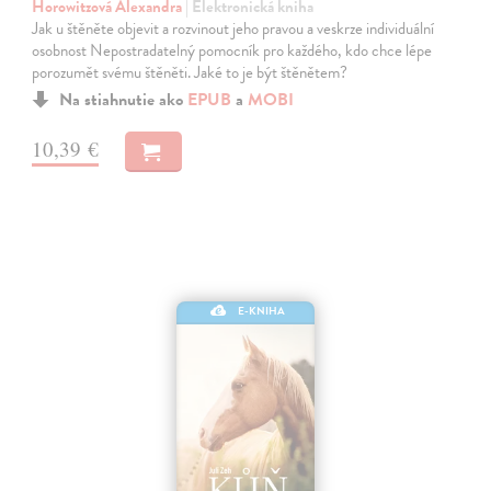
Horowitzová Alexandra
| Elektronická kniha
Jak u štěněte objevit a rozvinout jeho pravou a veskrze individuální
osobnost Nepostradatelný pomocník pro každého, kdo chce lépe
porozumět svému štěněti. Jaké to je být štěnětem?
Na stiahnutie ako
EPUB
a
MOBI
10,39 €
E-KNIHA