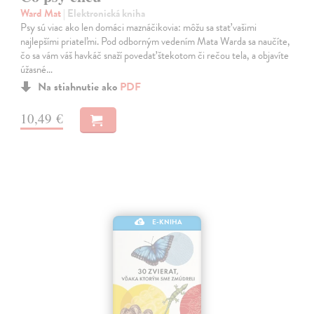
Ward Mat
| Elektronická kniha
Psy sú viac ako len domáci maznáčikovia: môžu sa stať vašimi
najlepšími priateľmi. Pod odborným vedením Mata Warda sa naučíte,
čo sa vám váš havkáč snaží povedať štekotom či rečou tela, a objavíte
úžasné…
Na stiahnutie ako
PDF
10,49 €
E-KNIHA