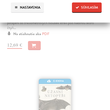
vodě a ve vzduchu
NASTAVENIA
SÚHLASÍM
Petr Jaroslav
| Elektronická kniha
Vážky létají přes oceán z Indie do Mosambiku, i když jejich tělo
disponuje zásobou energie jenom na čtyři hodiny letu. Vorvaňovci při
potápění do tříkilometrových hloubek stráví pod hladinou skoro
čtyři…
Na stiahnutie ako
PDF
12,69 €
E-KNIHA