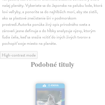
našej planéty. Vyberiete sa do Japonska na palubu lode, ktorá
loví veľryby, a ponoríte sa do najhlbších morí, aby ste zistili,
ako sa plastové znečistenie šíri v podmorskom
prostredí.Autorka ponúka živý opis prírodného sveta a
zároveň jasne definuje a do hĺbky analyzuje výzvy, ktorým
ľudia čelia, keď sa snažia vcítiť do iných živých tvorov a
pochopiť svoje miesto na planéte.
High-contrast mode
Podobné tituly
E-KNIHA