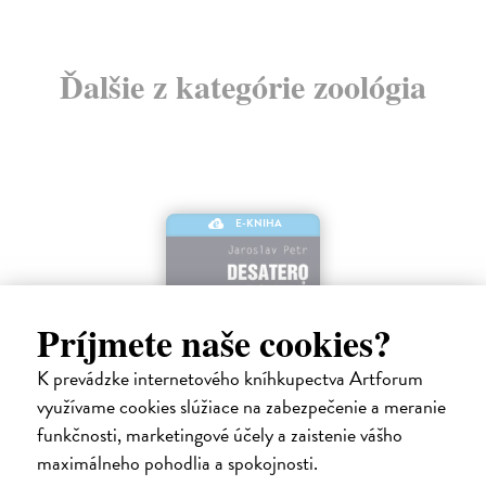
Ďalšie z kategórie zoológia
E-KNIHA
Príjmete naše cookies?
K prevádzke internetového kníhkupectva Artforum
využívame cookies slúžiace na zabezpečenie a meranie
funkčnosti, marketingové účely a zaistenie vášho
maximálneho pohodlia a spokojnosti.
Desatero pohybů - Zvířata na souši, ve