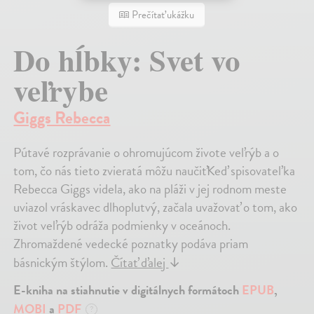
Prečítať ukážku
Do hĺbky: Svet vo
veľrybe
Giggs Rebecca
Pútavé rozprávanie o ohromujúcom živote veľrýb a o
tom, čo nás tieto zvieratá môžu naučiťKeď spisovateľka
Rebecca Giggs videla, ako na pláži v jej rodnom meste
uviazol vráskavec dlhoplutvý, začala uvažovať o tom, ako
život veľrýb odráža podmienky v oceánoch.
Zhromaždené vedecké poznatky podáva priam
básnickým štýlom.
Čítať ďalej
↓
E-kniha na stiahnutie v digitálnych formátoch
EPUB
,
MOBI
a
PDF
?