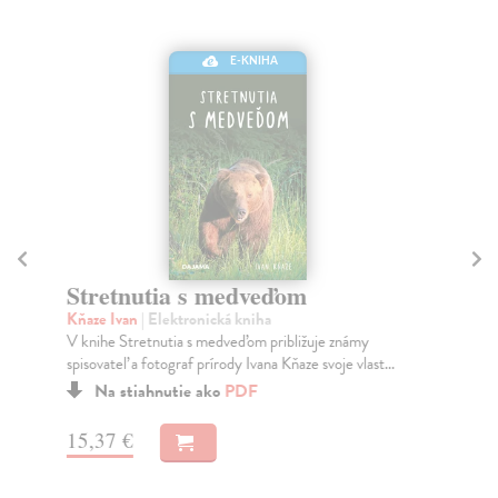
E-KNIHA
Stretnutia s medveďom
M
Kňaze Ivan
| Elektronická kniha
Rad
V knihe Stretnutia s medveďom približuje známy
Mil
spisovateľ a fotograf prírody Ivana Kňaze svoje vlast...
nik
Na stiahnutie ako
PDF
15,37 €
9,