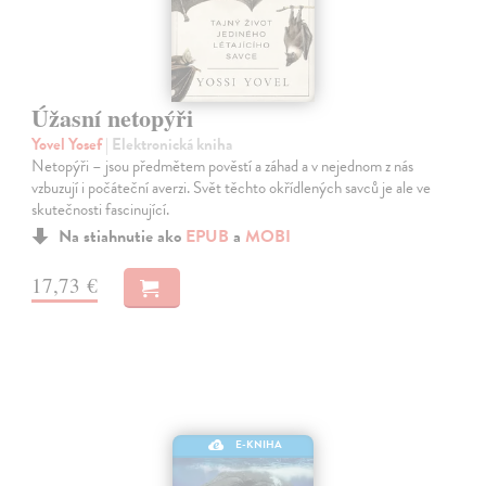
Úžasní netopýři
Yovel Yosef
| Elektronická kniha
Netopýři – jsou předmětem pověstí a záhad a v nejednom z nás
vzbuzují i počáteční averzi. Svět těchto okřídlených savců je ale ve
skutečnosti fascinující.
Na stiahnutie ako
EPUB
a
MOBI
17,73 €
E-KNIHA