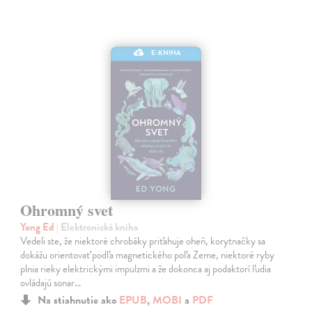
E-KNIHA
Ohromný svet
Yong Ed
| Elektronická kniha
Vedeli ste, že niektoré chrobáky priťahuje oheň, korytnačky sa
dokážu orientovať podľa magnetického poľa Zeme, niektoré ryby
plnia rieky elektrickými impulzmi a že dokonca aj podaktorí ľudia
ovládajú sonar…
Na stiahnutie ako
EPUB
,
MOBI
a
PDF