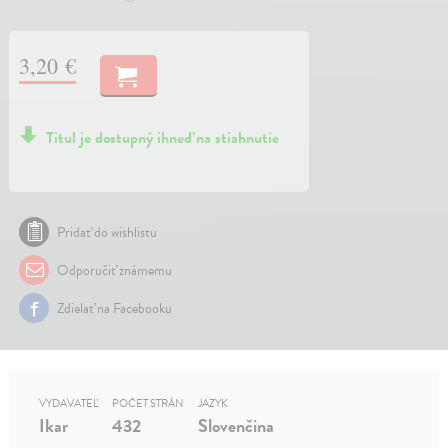
3,20 €
Titul je dostupný ihneď na stiahnutie
Pridať do wishlistu
Odporučiť známemu
Zdielať na Facebooku
VYDAVATEĽ
POČET STRÁN
JAZYK
Ikar
432
Slovenčina