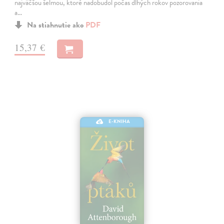
najväčšou šelmou, ktoré nadobudol počas dlhých rokov pozorovania
a…
Na stiahnutie ako
PDF
15,37 €
E-KNIHA