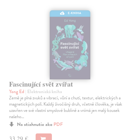
E-KNIHA
Fascinující svět zvířat
Yong Ed
| Elektronická kniha
Země je plná zvuků a vibrací, vůní a chutí, textur, elektrických a
magnetických polí. Každý živočišný druh, včetně člověka, je však
uzavřen ve své vlastní smyslové bublině a vnímá jen malý kousek
našeho…
Na stiahnutie ako
PDF
33,29 €