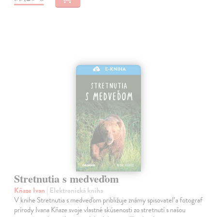
E-KNIHA
Stretnutia s medveďom
Kňaze Ivan
| Elektronická kniha
V knihe Stretnutia s medveďom približuje známy spisovateľ a fotograf
prírody Ivana Kňaze svoje vlastné skúsenosti zo stretnutí s našou