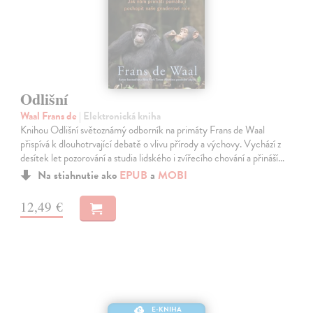
Odlišní
Waal Frans de
| Elektronická kniha
Knihou Odlišní světoznámý odborník na primáty Frans de Waal
přispívá k dlouhotrvající debatě o vlivu přírody a výchovy. Vychází z
desítek let pozorování a studia lidského i zvířecího chování a přináší…
Na stiahnutie ako
EPUB
a
MOBI
12,49 €
E-KNIHA