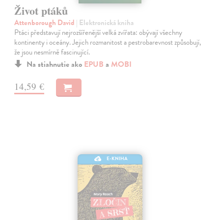
Život ptáků
Attenborough David
| Elektronická kniha
Ptáci představují nejrozšířenější velká zvířata: obývají všechny
kontinenty i oceány. Jejich rozmanitost a pestrobarevnost způsobují,
že jsou nesmírně fascinující.
Na stiahnutie ako
EPUB
a
MOBI
14,59 €
E-KNIHA