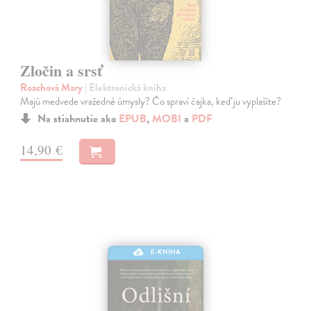
Zločin a srsť
Roachová Mary
| Elektronická kniha
Majú medvede vražedné úmysly? Čo spraví čajka, keď ju vyplašíte?
Na stiahnutie ako
EPUB
,
MOBI
a
PDF
14,90 €
E-KNIHA