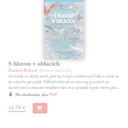
S hlavou v oblacích
Dawkins Richard
| Elektronická kniha
Asi každý se někdy zasnil, jaké by to bylo roztáhnout křídla a vznést se
do vzduchu jako pták. Někteří dobrodruzi tyto sny proměnili ve
skutečnost a cestování letadlem nám dnes připadá stejně všední jako…
Na stiahnutie ako
PDF
14,79 €