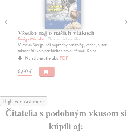
Všetko naj o našich vtákoch
Ú
Saniga Miroslav
| Elektronická kniha
Sv
Miroslav Saniga, náš popredný ornitológ, vedec, autor
Ces
takmer 60 kníh prichádza s novou témou. Kniha ...
nen
cho
Na stiahnutie ako
PDF
6,60 €
8,
High-contrast mode
Čitatelia s podobným vkusom si
kúpili aj: