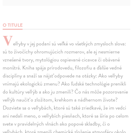
O TITULE
V
eľryby v jej podaní sú veľké vo všetkých zmysloch slova:
sú to živočíchy ohromujúcich rozmerov, ale aj nesmierne
vznešené tvory, mytológiou ospievané cicavce či obávané
monštrá. Kniha spája prírodovedu, filozofiu a ďalšie vedné
disciplíny a snaží sa nájsť odpovede na otázky: Ako veľryby
vnímajú ekologickú zmenu? Ako ľudské technológie prenikli
do kultúry veľrýb a ako ju zmenili? Čo nás môže pozorovanie
veľrýb naučiť o zložitom, krehkom a nádhernom živote?
Dozviete sa o veľrybách, ktoré sú také zriedkavé, že im vedci
ani nedali meno, o veľrybích piesňach, ktoré sa šíria po celom
svete v pravidelných vlnách ako popové skladby, či o
veľrybách, ktoré zmenili chemické zloženie atmosféry okolo