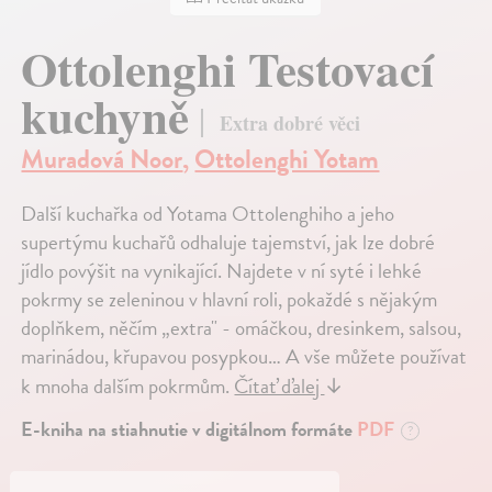
Ottolenghi Testovací
kuchyně
Extra dobré věci
Muradová Noor
,
Ottolenghi Yotam
Další kuchařka od Yotama Ottolenghiho a jeho
supertýmu kuchařů odhaluje tajemství, jak lze dobré
jídlo povýšit na vynikající. Najdete v ní syté i lehké
pokrmy se zeleninou v hlavní roli, pokaždé s nějakým
doplňkem, něčím „extra" - omáčkou, dresinkem, salsou,
marinádou, křupavou posypkou… A vše můžete používat
k mnoha dalším pokrmům.
Čítať ďalej
↓
E-kniha na stiahnutie v digitálnom formáte
PDF
?