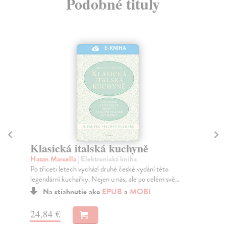
Podobné tituly
E-KNIHA
Klasická italská kuchyně
Je
Hazan Marcella
| Elektronická kniha
Ot
Po třiceti letech vychází druhé české vydání této
Zel
legendární kuchařky. Nejen u nás, ale po celém svě...
– o
Na stiahnutie ako
EPUB
a
MOBI
24,84 €
13