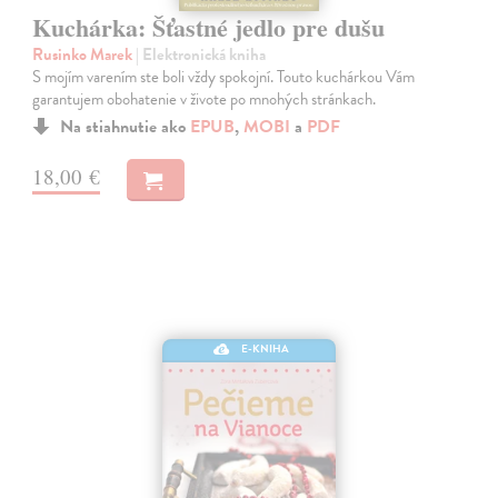
Kuchárka: Šťastné jedlo pre dušu
Rusinko Marek
| Elektronická kniha
S mojím varením ste boli vždy spokojní. Touto kuchárkou Vám
garantujem obohatenie v živote po mnohých stránkach.
Na stiahnutie ako
EPUB
,
MOBI
a
PDF
18,00 €
E-KNIHA