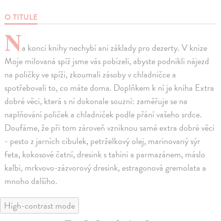
O TITULE
N
a konci knihy nechybí ani základy pro dezerty. V knize
Moje milovaná spíž jsme vás pobízeli, abyste podnikli nájezd
na poličky ve spíži, zkoumali zásoby v chladničce a
spotřebovali to, co máte doma. Doplňkem k ní je kniha Extra
dobré věci, která s ní dokonale souzní: zaměřuje se na
naplňování poliček a chladniček podle přání vašeho srdce.
Doufáme, že při tom zároveň vzniknou samé extra dobré věci
- pesto z jarních cibulek, petrželkový olej, marinovaný sýr
feta, kokosové čatní, dresink s tahini a parmazánem, máslo
kalbi, mrkvovo-zázvorový dresink, estragonová gremolata a
mnoho dalšího.
High-contrast mode