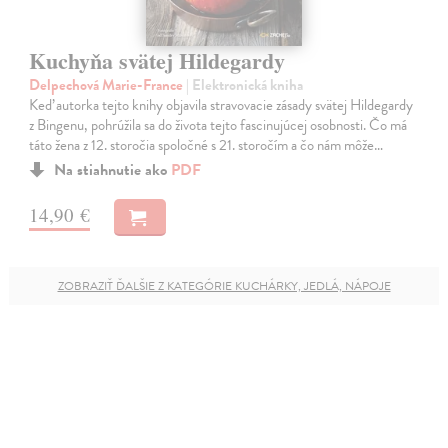
Kuchyňa svätej Hildegardy
Delpechová Marie-France
| Elektronická kniha
Keď autorka tejto knihy objavila stravovacie zásady svätej Hildegardy
z Bingenu, pohrúžila sa do života tejto fascinujúcej osobnosti. Čo má
táto žena z 12. storočia spoločné s 21. storočím a čo nám môže…
Na stiahnutie ako
PDF
14,90 €
ZOBRAZIŤ ĎALŠIE Z KATEGÓRIE KUCHÁRKY, JEDLÁ, NÁPOJE