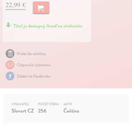
22,99 €
Titul je dostupný ihneď na stiahnutie
Pridať do wishlistu
Odporučiť známemu
Zdielať na Facebooku
VYDAVATEĽ
POČET STRÁN
JAZYK
Slovart CZ
256
Čeština