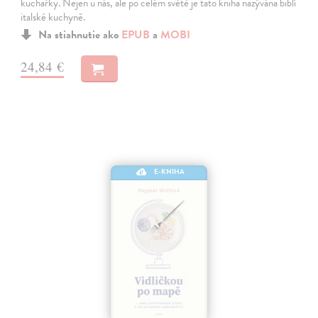
kuchařky. Nejen u nás, ale po celém světě je tato kniha nazývána biblí
italské kuchyně.
Na stiahnutie ako
EPUB
a
MOBI
24,84 €
E-KNIHA