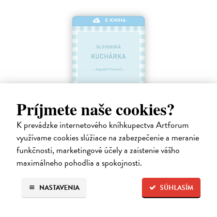
E-KNIHA
Príjmete naše cookies?
K prevádzke internetového kníhkupectva Artforum
Slovenská kuchárka
využívame cookies slúžiace na zabezpečenie a meranie
Paulovič Augustín
| Elektronická kniha
funkčnosti, marketingové účely a zaistenie vášho
„Chutné a zdravé pokrmy neplnia iba bruchá, ale posilňujú telo
maximálneho pohodlia a spokojnosti.
človeka a obživujú jeho ducha.“ Kuchárska kniha zo Zlatého fondu
SME.
Na stiahnutie ako
EPUB
a
MOBI
NASTAVENIA
SÚHLASÍM
5,99 €