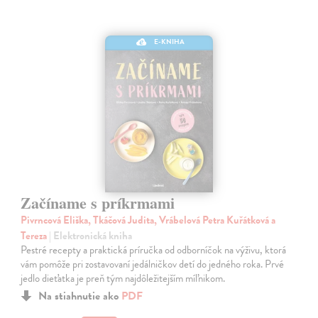
E-KNIHA
Začíname s príkrmami
Pivrncová Eliška, Tkáčová Judita, Vrábelová Petra Kuřátková a
Tereza
| Elektronická kniha
Pestré recepty a praktická príručka od odborníčok na výživu, ktorá
vám pomôže pri zostavovaní jedálničkov detí do jedného roka. Prvé
jedlo dieťatka je preň tým najdôležitejším míľnikom.
Na stiahnutie ako
PDF