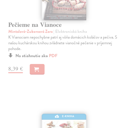
Pečieme na Vianoce
Mintalová-Zubercová Zora
| Elektronická kniha
K Vianociam nepochybne patrí aj vôňa domácich koláčov a pečiva. S
našou kuchárskou knihou zvládnete vianočné pečenie v príjemnej
pohode.
Na stiahnutie ako
PDF
8,39 €
E-KNIHA