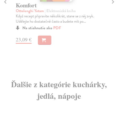
Komfort
H
Ottolenghi Yotam
| Elektronická kniha
Ot
Když recept připravíte několikrát, stane se z něj zvyk.
Yot
Udělejte ho dostatečně často a budete mít po...
kni
Na stiahnutie ako
PDF
23,09 €
13
Ďalšie z kategórie kuchárky,
jedlá, nápoje