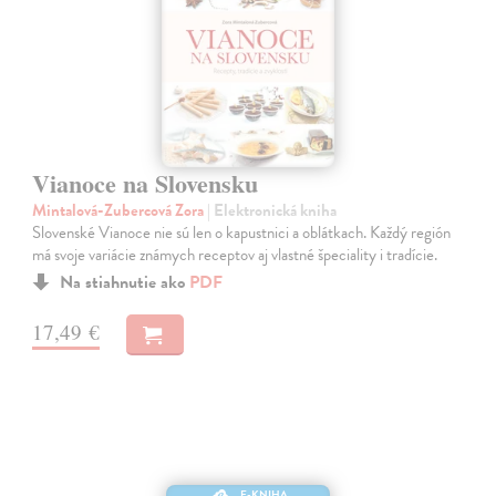
Vianoce na Slovensku
Mintalová-Zubercová Zora
| Elektronická kniha
Slovenské Vianoce nie sú len o kapustnici a oblátkach. Každý región
má svoje variácie známych receptov aj vlastné špeciality i tradície.
Na stiahnutie ako
PDF
17,49 €
E-KNIHA