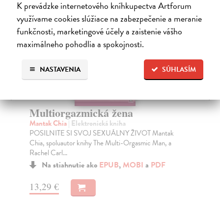
K prevádzke internetového kníhkupectva Artforum
E-KNIHA
využívame cookies slúžiace na zabezpečenie a meranie
funkčnosti, marketingové účely a zaistenie vášho
maximálneho pohodlia a spokojnosti.
NASTAVENIA
SÚHLASÍM
Recept na lásku
Gotttman John
| Elektronická kniha
IVOT Mantak
Čo robí lásku trvalou? Prečo jeden pár zostane navžd
asmic Man, a
spolu, zatiaľ čo iný sa rozíde?
Na stiahnutie ako
EPUB
,
MOBI
a
PDF
BI
a
PDF
7,95 €