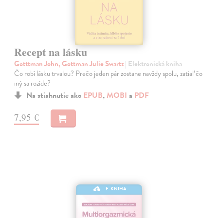
Recept na lásku
Gotttman John, Gottman Julie Swartz
| Elektronická kniha
Čo robí lásku trvalou? Prečo jeden pár zostane navždy spolu, zatiaľ čo
iný sa rozíde?
Na stiahnutie ako
EPUB
,
MOBI
a
PDF
7,95 €
E-KNIHA