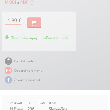
MOBI
a
PDF
?
14,90 €
Titul je dostupný ihneď na stiahnutie
Pridať do wishlistu
Odporučiť známemu
Zdielať na Facebooku
VYDAVATEĽ
POČET STRÁN
JAZYK
N Press
296
Slovenčina