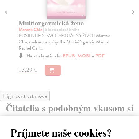
R
Ro
Recept na lásku
Ame
Gotttman John
| Elektronická kniha
kni
Čo robí lásku trvalou? Prečo jeden pár zostane navždy
s...
spolu, zatiaľ čo iný sa rozíde?
Na
Na stiahnutie ako
EPUB
,
MOBI
a
PDF
16
7,95 €
16
High-contrast mode
Čitatelia s podobným vkusom si
kúpili aj:
Príjmete naše cookies?