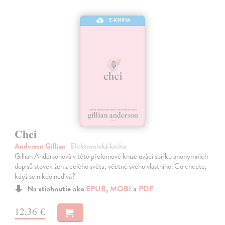
E-KNIHA
Chci
Anderson Gillian
| Elektronická kniha
Gillian Andersonová v této přelomové knize uvádí sbírku anonymních
dopisů stovek žen z celého světa, včetně svého vlastního. Co chcete,
když se nikdo nedívá?
Na stiahnutie ako
EPUB
,
MOBI
a
PDF
12,36 €