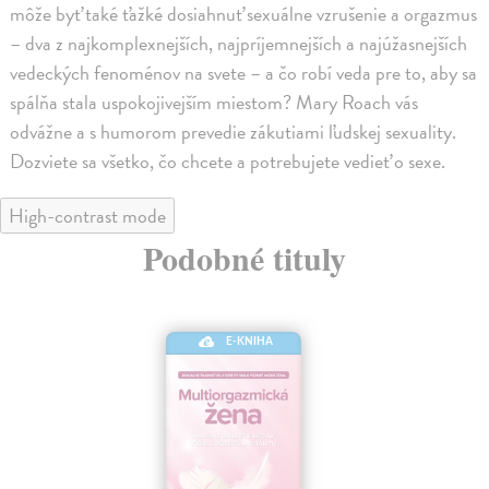
môže byť také ťažké dosiahnuť sexuálne vzrušenie a orgazmus
– dva z najkomplexnejších, najpríjemnejších a najúžasnejších
vedeckých fenoménov na svete – a čo robí veda pre to, aby sa
spálňa stala uspokojivejším miestom? Mary Roach vás
odvážne a s humorom prevedie zákutiami ľudskej sexuality.
Dozviete sa všetko, čo chcete a potrebujete vedieť o sexe.
High-contrast mode
Podobné tituly
E-KNIHA