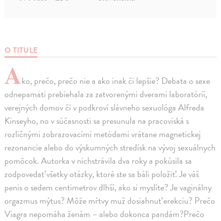
O TITULE
A
ko, prečo, prečo nie a ako inak či lepšie? Debata o sexe
odnepamäti prebiehala za zatvorenými dverami laboratórií,
verejných domov či v podkroví slávneho sexuológa Alfreda
Kinseyho, no v súčasnosti sa presunula na pracoviská s
rozličnými zobrazovacími metódami vrátane magnetickej
rezonancie alebo do výskumných stredísk na vývoj sexuálnych
pomôcok. Autorka v nichstrávila dva roky a pokúsila sa
zodpovedať všetky otázky, ktoré ste sa báli položiť. Je váš
penis o sedem centimetrov dlhší, ako si myslíte? Je vaginálny
orgazmus mýtus? Môže mŕtvy muž dosiahnuť erekciu? Prečo
Viagra nepomáha ženám – alebo dokonca pandám?Prečo