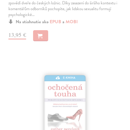
zpovědí dveře do českých ložnic. Díky zasazení do širšího kontextu i
komentářům odborníků pochopíte, jak lidskou sexualitu formují
psychologické…
Na stiahnutie ako
EPUB
a
MOBI
13,95 €
E-KNIHA