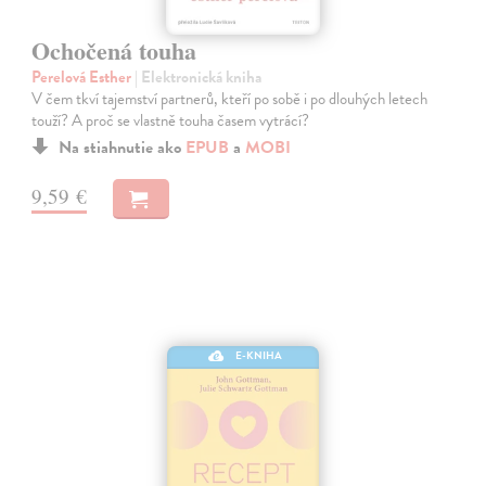
Ochočená touha
Perelová Esther
| Elektronická kniha
V čem tkví tajemství partnerů, kteří po sobě i po dlouhých letech
touží? A proč se vlastně touha časem vytrácí?
Na stiahnutie ako
EPUB
a
MOBI
9,59 €
E-KNIHA