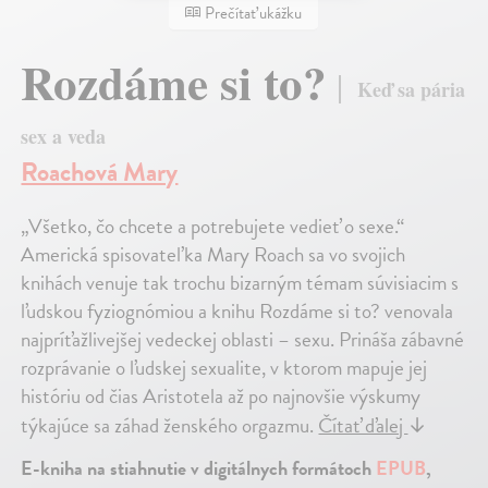
Prečítať ukážku
Rozdáme si to?
Keď sa pária
sex a veda
Roachová Mary
„Všetko, čo chcete a potrebujete vedieť o sexe.“
Americká spisovateľka Mary Roach sa vo svojich
knihách venuje tak trochu bizarným témam súvisiacim s
ľudskou fyziognómiou a knihu Rozdáme si to? venovala
najpríťažlivejšej vedeckej oblasti – sexu. Prináša zábavné
rozprávanie o ľudskej sexualite, v ktorom mapuje jej
históriu od čias Aristotela až po najnovšie výskumy
týkajúce sa záhad ženského orgazmu.
Čítať ďalej
↓
E-kniha na stiahnutie v digitálnych formátoch
EPUB
,