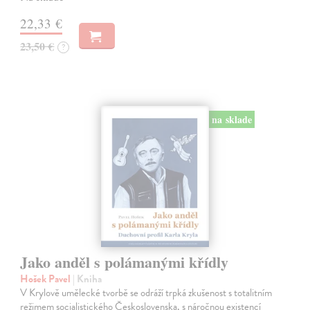
22,33 €
23,50 €
?
na sklade
Jako anděl s polámanými křídly
Hošek Pavel
| Kniha
V Krylově umělecké tvorbě se odráží trpká zkušenost s totalitním
režimem socialistického Československa, s náročnou existencí