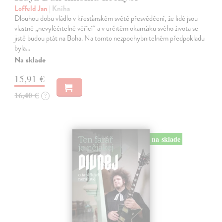
Loffeld Jan
| Kniha
Dlouhou dobu vládlo v křesťanském světě přesvědčení, že lidé jsou
vlastně „nevyléčitelně věřící“ a v určitém okamžiku svého života se
jistě budou ptát na Boha. Na tomto nezpochybnitelném předpokladu
byla…
Na sklade
15,91 €
16,40 €
?
na sklade