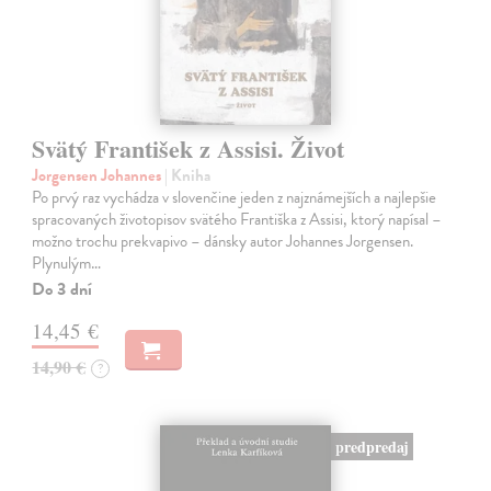
Svätý František z Assisi. Život
Jorgensen Johannes
| Kniha
Po prvý raz vychádza v slovenčine jeden z najznámejších a najlepšie
spracovaných životopisov svätého Františka z Assisi, ktorý napísal –
možno trochu prekvapivo – dánsky autor Johannes Jorgensen.
Plynulým…
Do 3 dní
14,45 €
14,90 €
?
predpredaj