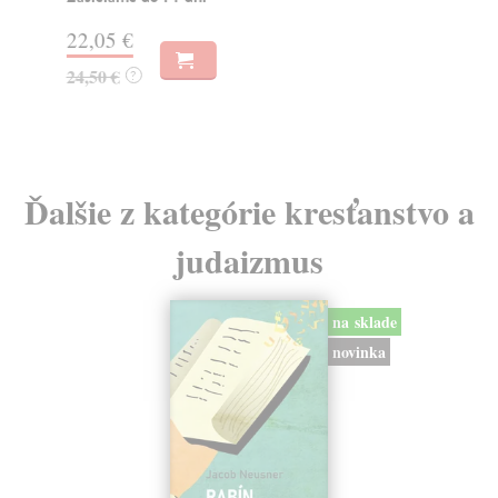
18
22,05 €
19
24,50 €
?
Ďalšie z kategórie kresťanstvo a
judaizmus
na sklade
novinka