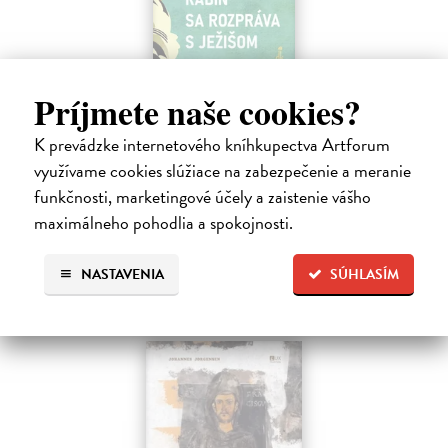
Rabín sa rozpráva s Ježišom
Príjmete naše cookies?
Neusner Jacob
| Kniha
Autor knihy sa v duchu stáva v Galilei poslucháčom Ježišovej Reči na
K prevádzke internetového kníhkupectva Artforum
vrchu. Ako pravoverný rabín sa usiluje pozorne počúvať tohto nového
využívame cookies slúžiace na zabezpečenie a meranie
učiteľa a porovnáva jeho učenie s tým, čo hovorí židovská Tóra.
funkčnosti, marketingové účely a zaistenie vášho
Na sklade
maximálneho pohodlia a spokojnosti.
12,60 €
14,00 €
NASTAVENIA
SÚHLASÍM
?