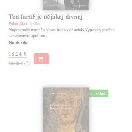
Ten farář je nějakej divnej
Palán Aleš
| Kniha
Nepraktický mimoň s hlavou kdesi v oblacích. Vypasený prelát s
nekonečným apetitem.
Na sklade
18,24 €
18,80 €
?
na sklade