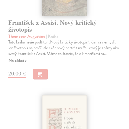
František z Assisi. Nový kritický
životopis
Thompson Augustine
| Kniha
Táto kniha nesie podtitul „Nový kritický životopis“, čím sa nemyslí,
len životopis najnovší, ale skôr nový portrét muža, ktorý je známy ako
svätý František z Assisi. Máme to šťastie, že o Františkovi sa…
Na sklade
20,00 €