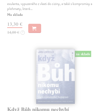
exulanta, vypuzeného z vlasti do ciziny, a také s kompromisy a
přehmaty, které…
Na sklade
13,30 €
14,00 €
?
na sklade
Když Bůh nikomu nechybí