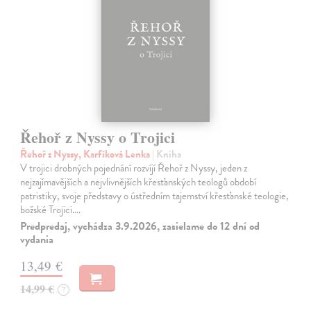
Řehoř z Nyssy o Trojici
Řehoř z Nyssy, Karfíková Lenka
| Kniha
V trojici drobných pojednání rozvíjí Řehoř z Nyssy, jeden z
nejzajímavějších a nejvlivnějších křesťanských teologů období
patristiky, svoje představy o ústředním tajemství křesťanské teologie,
božské Trojici.…
Predpredaj, vychádza 3.9.2026, zasielame do 12 dní od
vydania
13,49 €
14,99 €
?