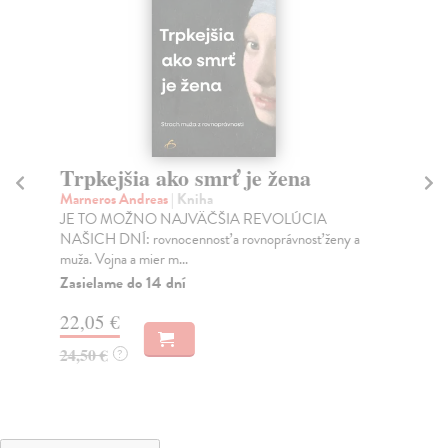
Trpkejšia ako smrť je žena
P
Marneros Andreas
| Kniha
Bor
JE TO MOŽNO NAJVÄČŠIA REVOLÚCIA
Tát
NAŠICH DNÍ: rovnocennosť a rovnoprávnosť ženy a
Bor
muža. Vojna a mier m...
Na
Zasielame do 14 dní
18
22,05 €
19
24,50 €
?