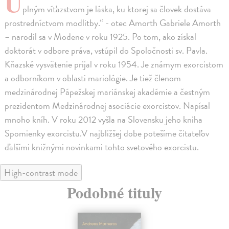
Ú
plným víťazstvom je láska, ku ktorej sa človek dostáva
prostredníctvom modlitby.“ - otec Amorth Gabriele Amorth
– narodil sa v Modene v roku 1925. Po tom, ako získal
doktorát v odbore práva, vstúpil do Spoločnosti sv. Pavla.
Kňazské vysvätenie prijal v roku 1954. Je známym exorcistom
a odborníkom v oblasti mariológie. Je tiež členom
medzinárodnej Pápežskej mariánskej akadémie a čestným
prezidentom Medzinárodnej asociácie exorcistov. Napísal
mnoho kníh. V roku 2012 vyšla na Slovensku jeho kniha
Spomienky exorcistu.V najbližšej dobe potešíme čitateľov
ďalšími knižnými novinkami tohto svetového exorcistu.
High-contrast mode
Podobné tituly