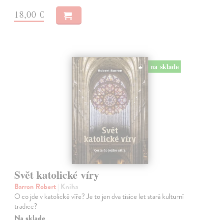
18,00 €
na sklade
Svět katolické víry
Barron Robert
| Kniha
O co jde v katolické víře? Je to jen dva tisíce let stará kulturní
tradice?
Na sklade