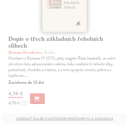
Dopis o třech základních řeholních
slibech
Romans Humbert z
| Kniha
Humbert z Romans († 1277), pátý magistr Řádu kazatelů, ve svém
okružním listu adresovaném celému řádu rozebírá tři řeholní sliby,
poslušnost, chudobu a čistotu, a s nimi spojené ctnosti, pokoru a
trpělivost.…
Zasielame do 12 dní
4,56 €
4,70 €
?
ZOBRAZIŤ ĎALŠIE Z KATEGÓRIE KRESŤANSTVO A JUDAIZMUS