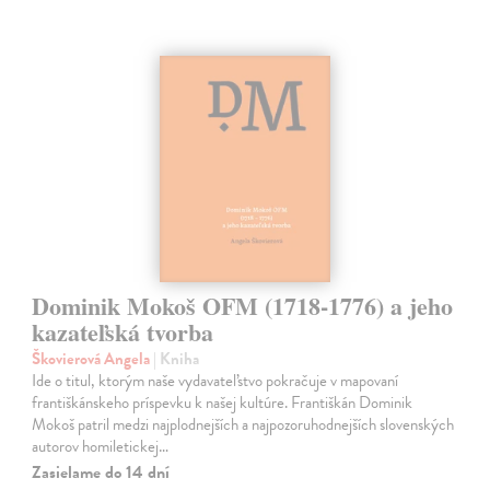
Dominik Mokoš OFM (1718-1776) a jeho
kazateľská tvorba
Škovierová Angela
| Kniha
Ide o titul, ktorým naše vydavateľstvo pokračuje v mapovaní
františkánskeho príspevku k našej kultúre. Františkán Dominik
Mokoš patril medzi najplodnejších a najpozoruhodnejších slovenských
autorov homiletickej…
Zasielame do 14 dní