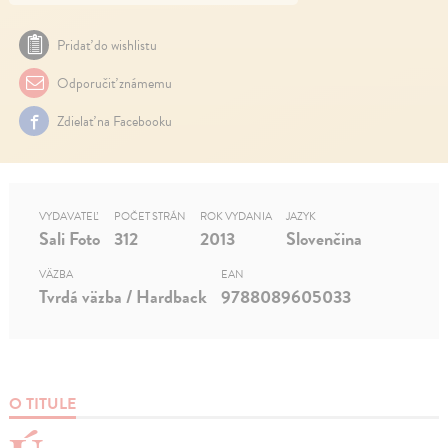
Pridať do wishlistu
Odporučiť známemu
Zdielať na Facebooku
VYDAVATEĽ
POČET STRÁN
ROK VYDANIA
JAZYK
Sali Foto
312
2013
Slovenčina
VÄZBA
EAN
Tvrdá väzba / Hardback
9788089605033
O TITULE