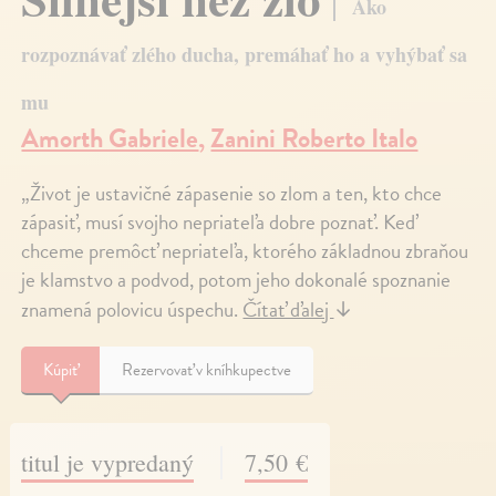
Ako
rozpoznávať zlého ducha, premáhať ho a vyhýbať sa
mu
Amorth Gabriele
,
Zanini Roberto Italo
„Život je ustavičné zápasenie so zlom a ten, kto chce
zápasiť, musí svojho nepriateľa dobre poznať. Keď
chceme premôcť nepriateľa, ktorého základnou zbraňou
je klamstvo a podvod, potom jeho dokonalé spoznanie
znamená polovicu úspechu.
Čítať ďalej
↓
Kúpiť
Rezervovať v kníhkupectve
titul je vypredaný
7,50 €