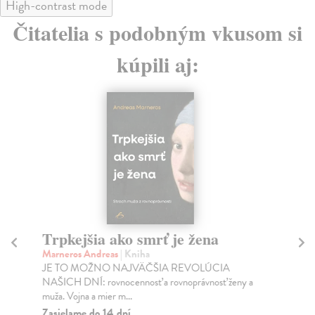
High-contrast mode
Čitatelia s podobným vkusom si
kúpili aj:
Trpkejšia ako smrť je žena
P
Marneros Andreas
| Kniha
Bor
JE TO MOŽNO NAJVÄČŠIA REVOLÚCIA
Tát
NAŠICH DNÍ: rovnocennosť a rovnoprávnosť ženy a
Bor
muža. Vojna a mier m...
Na
Zasielame do 14 dní