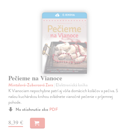
E-KNIHA
Pečieme na Vianoce
Mintalová-Zubercová Zora
| Elektronická kniha
K Vianociam nepochybne patrí aj vôňa domácich koláčov a pečiva. S
našou kuchárskou knihou zvládnete vianočné pečenie v príjemnej
pohode.
Na stiahnutie ako
PDF
8,39 €