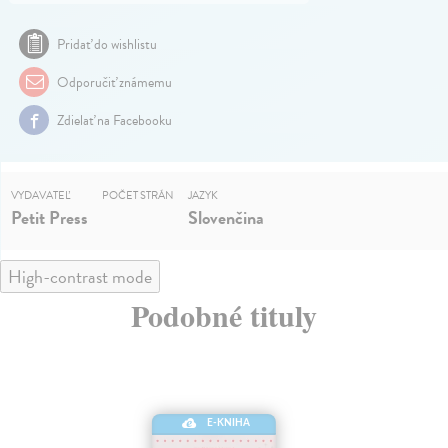
Pridať do wishlistu
Odporučiť známemu
Zdielať na Facebooku
VYDAVATEĽ
POČET STRÁN
JAZYK
Petit Press
Slovenčina
High-contrast mode
Podobné tituly
E-KNIHA