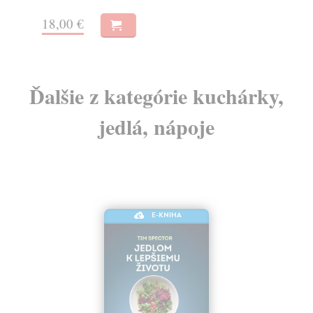
18,00 €
3,
Ďalšie z kategórie kuchárky,
jedlá, nápoje
E-KNIHA