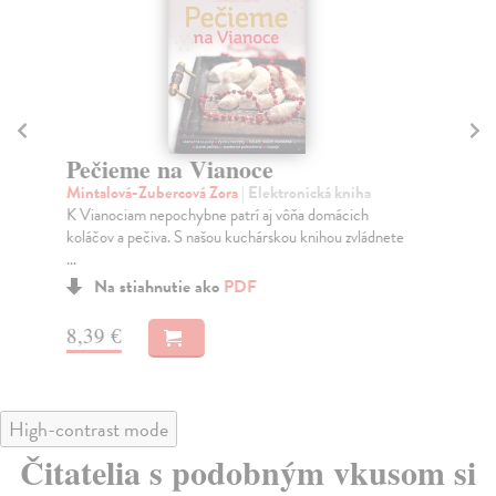
Pečieme na Vianoce
Z
Mintalová-Zubercová Zora
| Elektronická kniha
Ke
K Vianociam nepochybne patrí aj vôňa domácich
Vys
koláčov a pečiva. S našou kuchárskou knihou zvládnete
sil
...
Na stiahnutie ako
PDF
5,
8,39 €
High-contrast mode
Čitatelia s podobným vkusom si