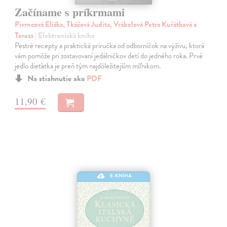
Začíname s príkrmami
Pivrncová Eliška, Tkáčová Judita, Vrábelová Petra Kuřátková a
Tereza
| Elektronická kniha
Pestré recepty a praktická príručka od odborníčok na výživu, ktorá
vám pomôže pri zostavovaní jedálničkov detí do jedného roka. Prvé
jedlo dieťatka je preň tým najdôležitejším míľnikom.
Na stiahnutie ako
PDF
11,90 €
E-KNIHA