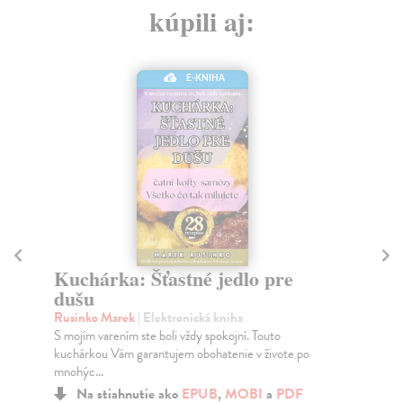
kúpili aj:
E-KNIHA
Kuchárka: Šťastné jedlo pre
N
dušu
č
Rusinko Marek
| Elektronická kniha
Ro
S mojím varením ste boli vždy spokojní. Touto
Mar
kuchárkou Vám garantujem obohatenie v živote po
vyd
mnohýc...
tý..
Na stiahnutie ako
EPUB
,
MOBI
a
PDF