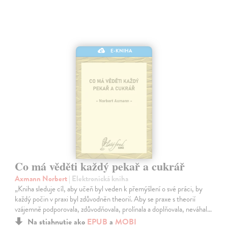
E-KNIHA
Co má věděti každý pekař a cukrář
Axmann Norbert
| Elektronická kniha
„Kniha sleduje cíl, aby učeň byl veden k přemýšlení o své práci, by
každý počin v praxi byl zdůvodněn theorií. Aby se praxe s theorií
vzájemně podporovala, zdůvodňovala, prolínala a doplňovala, neváhal…
Na stiahnutie ako
EPUB
a
MOBI