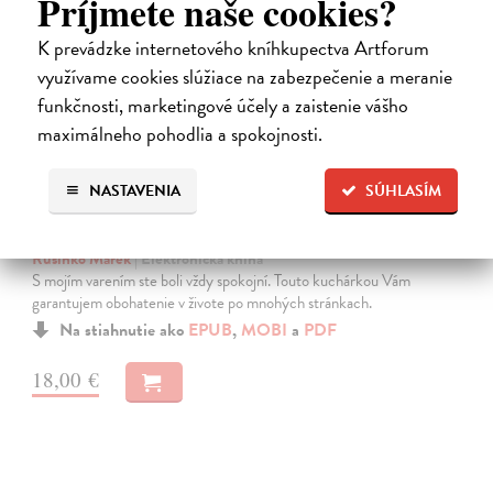
Príjmete naše cookies?
K prevádzke internetového kníhkupectva Artforum
využívame cookies slúžiace na zabezpečenie a meranie
funkčnosti, marketingové účely a zaistenie vášho
maximálneho pohodlia a spokojnosti.
NASTAVENIA
SÚHLASÍM
Kuchárka: Šťastné jedlo pre dušu
Rusinko Marek
| Elektronická kniha
S mojím varením ste boli vždy spokojní. Touto kuchárkou Vám
garantujem obohatenie v živote po mnohých stránkach.
Na stiahnutie ako
EPUB
,
MOBI
a
PDF
18,00 €