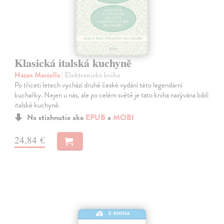
Klasická italská kuchyně
Hazan Marcella
| Elektronická kniha
Po třiceti letech vychází druhé české vydání této legendární
kuchařky. Nejen u nás, ale po celém světě je tato kniha nazývána biblí
italské kuchyně.
Na stiahnutie ako
EPUB
a
MOBI
24,84 €
E-KNIHA