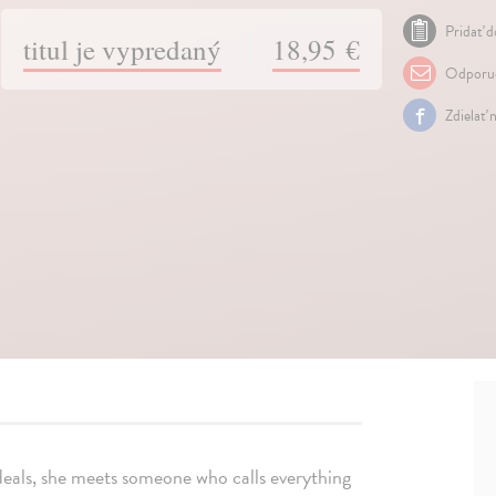
Pridať d
titul je vypredaný
18,95 €
Odporuč
Zdielať 
deals, she meets someone who calls everything