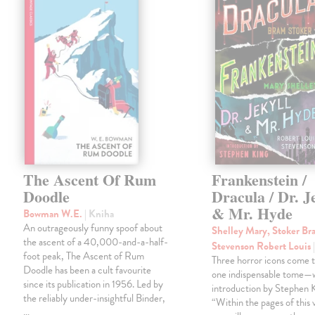
The Ascent Of Rum
Frankenstein /
Doodle
Dracula / Dr. J
& Mr. Hyde
Bowman W.E.
| Kniha
An outrageously funny spoof about
Shelley Mary, Stoker Br
the ascent of a 40,000-and-a-half-
Stevenson Robert Louis
foot peak, The Ascent of Rum
Three horror icons come t
Doodle has been a cult favourite
one indispensable tome—w
since its publication in 1956. Led by
introduction by Stephen K
the reliably under-insightful Binder,
“Within the pages of this
…