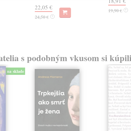
18,91 €
22,05 €
19,90 €
?
24,50 €
?
atelia s podobným vkusom si kúpili
na sklade