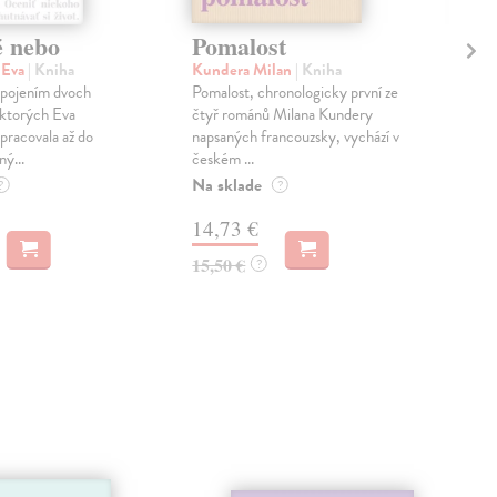
é nebo
Pomalost
Sl
pr
 Eva
| Kniha
Kundera Milan
| Kniha
sm
 spojením dvoch
Pomalost, chronologicky první ze
 ktorých Eva
čtyř románů Milana Kundery
Mik
pracovala až do
napsaných francouzsky, vychází v
Mon
ný...
českém ...
publ
Na sklade
kľú
?
?
hist
14,73 €
Na 
15,50 €
?
23
24,