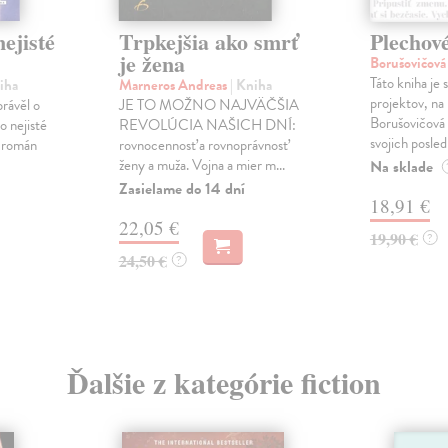
ejisté
Trpkejšia ako smrť
Plechov
je žena
Borušovičová
Táto kniha je
iha
Marneros Andreas
| Kniha
projektov, na
právěl o
JE TO MOŽNO NAJVÄČŠIA
Borušovičová 
o nejisté
REVOLÚCIA NAŠICH DNÍ:
svojich posled
ý román
rovnocennosť a rovnoprávnosť
ženy a muža. Vojna a mier m...
Na sklade
Zasielame do 14 dní
18,91 €
22,05 €
19,90 €
?
24,50 €
?
Ďalšie z kategórie fiction