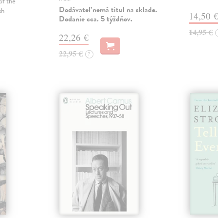
of the
Dodávateľ nemá titul na sklade.
sh
14,50 
Dodanie cca. 5 týždňov.
14,95 €
22,26 €
22,95 €
?