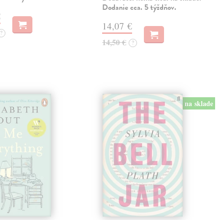
Dodanie cca. 5 týždňov.
€
14,07 €
?
14,50 €
?
na sklade