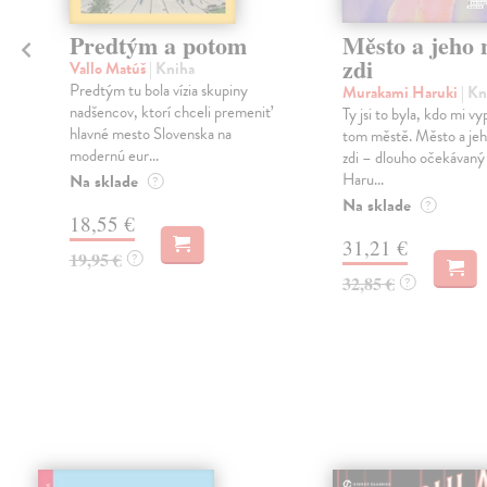
Predtým a potom
Město a jeho n
zdi
Vallo Matúš
| Kniha
Predtým tu bola vízia skupiny
Murakami Haruki
| Kn
nadšencov, ktorí chceli premeniť
Ty jsi to byla, kdo mi vy
hlavné mesto Slovenska na
tom městě. Město a jeh
modernú eur...
zdi – dlouho očekávan
Haru...
Na sklade
?
Na sklade
?
18,55 €
31,21 €
19,95 €
?
32,85 €
?