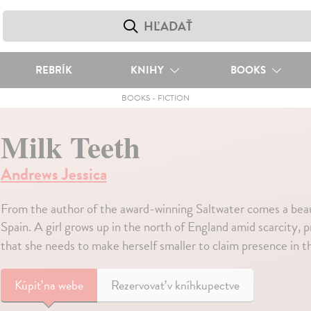
REBRÍK
KNIHY
BOOKS
BOOKS
-
FICTION
Milk Teeth
Andrews Jessica
From the author of the award-winning Saltwater comes a beaut
Spain. A girl grows up in the north of England amid scarcity, p
that she needs to make herself smaller to claim presence in t
Kúpiť
na webe
Rezervovať v kníhkupectve