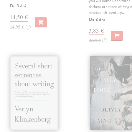
you will come upon three 
Do 3 dní
darkest creations of Engli
nineteenth-century…
14,50 €
Do 3 dní
14,95 €
?
3,83 €
3,95 €
?