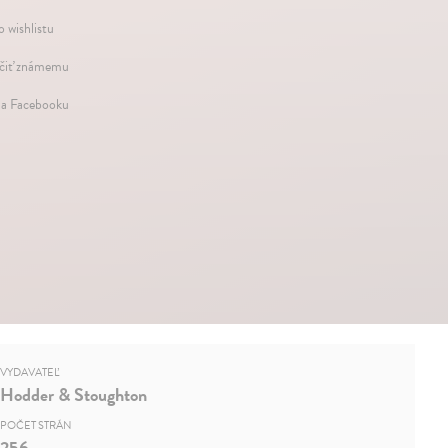
o wishlistu
iť známemu
na Facebooku
VYDAVATEĽ
Hodder & Stoughton
POČET STRÁN
256