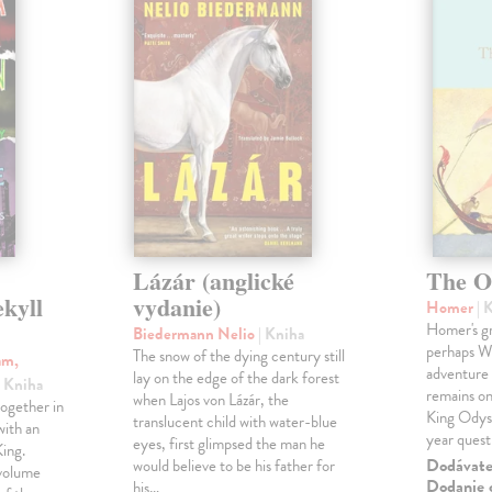
Lázár (anglické
The O
ekyll
vydanie)
Homer
| 
Homer's gr
Biedermann Nelio
| Kniha
perhaps Wes
The snow of the dying century still
am,
adventure 
lay on the edge of the dark forest
| Kniha
remains one
when Lajos von Lázár, the
ogether in
King Odyss
translucent child with water-blue
ith an
year ques
eyes, first glimpsed the man he
ing.
Dodávateľ
would believe to be his father for
 volume
Dodanie c
his…