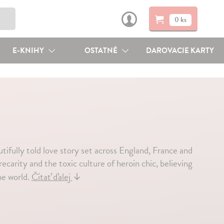
0 ks
E-KNIHY
OSTATNÉ
DAROVACIE KARTY
ifully told love story set across England, France and
recarity and the toxic culture of heroin chic, believing
he world.
Čítať ďalej
↓