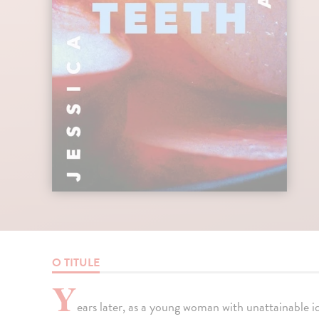
O TITULE
Y
ears later, as a young woman with unattainable i