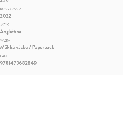
ROK VYDANIA
2022
JAZYK
Angličtina
VÄZBA
Mäkká väzba / Paperback
EAN
9781473682849