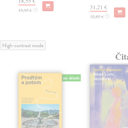
18,55 €
31,21 €
19,95 €
?
32,85 €
?
High-contrast mode
Čit
na sklade