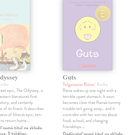
dyssey
Guts
Kniha
Telgemeier Raina
| Kniha
eat epic, The Odyssey, is
Raina wakes up one night with a
tern literature's first
terrible upset stomach. It soon
story, and certainly
becomes clear that Raina's tummy
 of its finest. It describes
trouble isn't going away... and it
eus of Ithaca's epic, ten-
coincides with her worries about
t to return home…
food, school, and changing
friendships.…
 nemá titul na sklade.
ca. 5 týždňov.
Dodávateľ nemá titul na sklade.